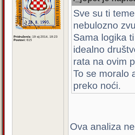
Sve su ti teme
nebulozno zvu
Sama logika ti
Pridružen/a:
19 sij 2014, 18:23
Postovi:
615
idealno društv
rata na ovim p
To se moralo a
preko noći.
Ova analiza ne