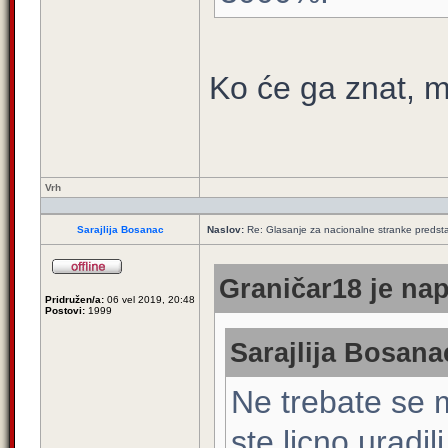
Ko će ga znat, mo
Vrh
Sarajlija Bosanac
Naslov:
Re: Glasanje za nacionalne stranke predsta
Graničar18 je nap
Pridružen/a:
06 vel 2019, 20:48
Postovi:
1999
Sarajlija Bosana
Ne trebate se m
ste licno uradili