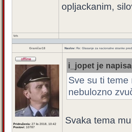
opljackanim, silo
Vrh
Graničar18
Naslov:
Re: Glasanje za nacionalne stranke pred
i_jopet je napisa
Sve su ti teme 
nebulozno zvuč
Svaka tema mu 
Pridružen/a:
27 lis 2018, 10:42
Postovi:
10787