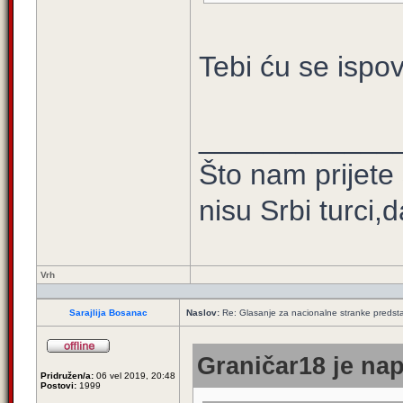
Tebi ću se ispov
____________
Što nam prijete
nisu Srbi turci,
Vrh
Sarajlija Bosanac
Naslov:
Re: Glasanje za nacionalne stranke predsta
Graničar18 je nap
Pridružen/a:
06 vel 2019, 20:48
Postovi:
1999