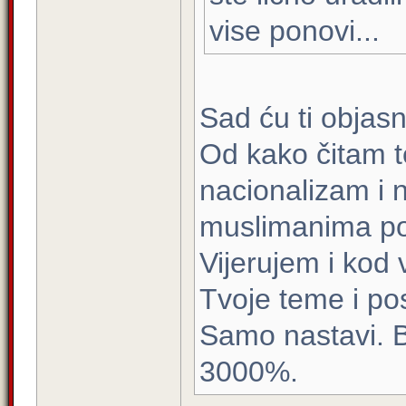
vise ponovi...
Sad ću ti objasni
Od kako čitam t
nacionalizam i 
muslimanima po
Vijerujem i kod
Tvoje teme i po
Samo nastavi. B
3000%.