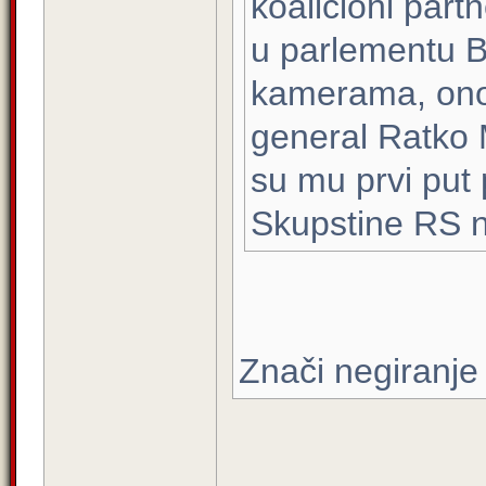
koalicioni part
u parlementu B
kamerama, onog
general Ratko 
su mu prvi put 
Skupstine RS n
Znači negiranje