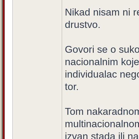
Nikad nisam ni r
drustvo.
Govori se o suk
nacionalnim koj
individualac nego
tor.
Tom nakaradnom 
multinacionalnom
izvan stada ili n