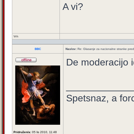
A vi?
Vrh
BBC
Naslov:
Re: Glasanje za nacionalne stranke pred
De moderacijo id
____________
Spetsnaz, a for
Pridružen/a:
05 lis 2010, 11:48