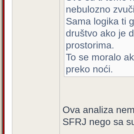
nebulozno zvuči
Sama logika ti 
društvo ako je d
prostorima.
To se moralo aku
preko noći.
Ova analiza nem
SFRJ nego sa s