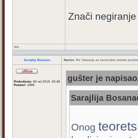
Znači negiranje
Vrh
Sarajlija Bosanac
Naslov:
Re: Glasanje za nacionalne stranke predsta
gušter je napisao/
Pridružen/a:
06 vel 2019, 20:48
Postovi:
1999
Sarajlija Bosana
teoret
Onog