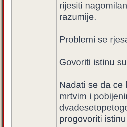
rijesiti nagomila
razumije.
Problemi se rje
Govoriti istinu 
Nadati se da ce 
mrtvim i pobijen
dvadesetopetogo
progovoriti istinu 