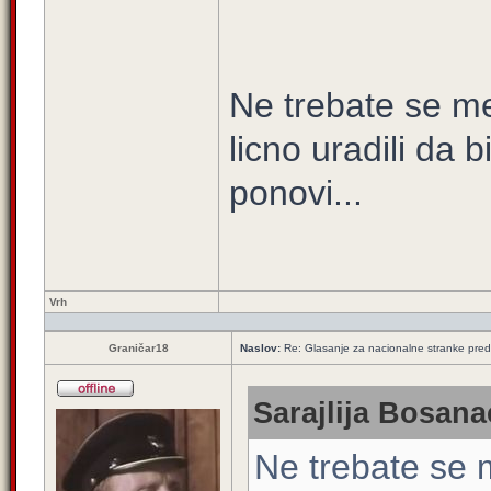
Ne trebate se men
licno uradili da b
ponovi...
Vrh
Graničar18
Naslov:
Re: Glasanje za nacionalne stranke pred
Sarajlija Bosana
Ne trebate se m