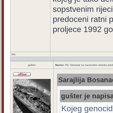
sopstvenim rijec
predoceni ratni 
proljece 1992 go
Vrh
gušter
Naslov:
Re: Glasanje za nacionalne stranke pred
Sarajlija Bosana
gušter je napisa
Kojeg genoci