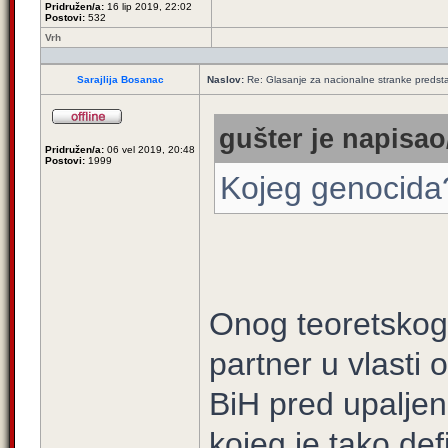
Pridružen/a:
16 lip 2019, 22:02
Postovi:
532
Vrh
Sarajlija Bosanac
Naslov:
Re: Glasanje za nacionalne stranke predsta
gušter je napisao/
Pridružen/a:
06 vel 2019, 20:48
Postovi:
1999
Kojeg genocida
Onog teoretskog, 
partner u vlasti
BiH pred upalje
kojeg je tako de