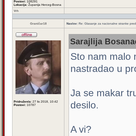
Postovi:
108291
Lokacija:
Županija Herceg-Bosna
Vrh
Graničar18
Naslov:
Re: Glasanje za nacionalne stranke pred
Sarajlija Bosana
Sto nam malo ne
nastradao u pro
Ja se makar tr
desilo.
Pridružen/a:
27 lis 2018, 10:42
Postovi:
10787
A vi?