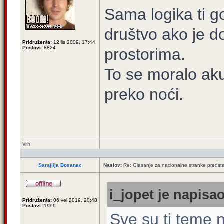
Sama logika ti g
društvo ako je d
Pridružen/a:
12 lis 2009, 17:44
Postovi:
8824
prostorima.
To se moralo akum
preko noći.
Vrh
Sarajlija Bosanac
Naslov:
Re: Glasanje za nacionalne stranke predsta
i_jopet je napisao
Pridružen/a:
06 vel 2019, 20:48
Postovi:
1999
Sve su ti teme n