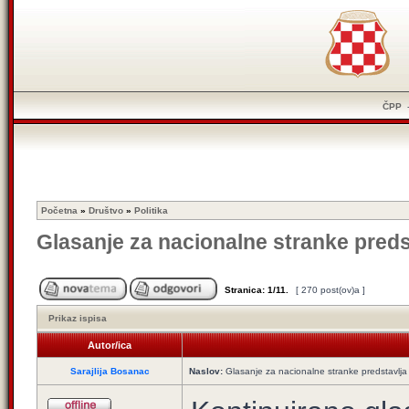
ČPP
Početna
»
Društvo
»
Politika
Glasanje za nacionalne stranke preds
Stranica:
1
/
11
.
[ 270 post(ov)a ]
Prikaz ispisa
Autor/ica
Sarajlija Bosanac
Naslov:
Glasanje za nacionalne stranke predstavlja