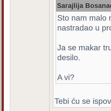
Sarajlija Bosana
Sto nam malo ne
nastradao u pro
Ja se makar tr
desilo.
A vi?
Tebi ću se ispov