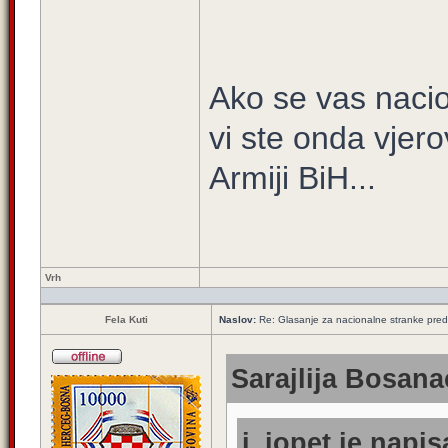
Ako se vas naci
vi ste onda vjero
Armiji BiH...
Vrh
Fela Kuti
Naslov:
Re: Glasanje za nacionalne stranke pred
Sarajlija Bosana
i_jopet je napis