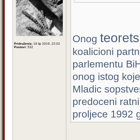
teoret
Onog
Pridružen/a:
16 lip 2019, 22:02
Postovi:
532
koalicioni part
parlementu Bi
onog istog koje
Mladic sopstve
predoceni ratn
proljece 1992 g