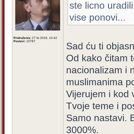
ste licno uradil
vise ponovi...
Pridružen/a:
27 lis 2018, 10:42
Postovi:
10787
Sad ću ti objasni
Od kako čitam t
nacionalizam i 
muslimanima po
Vijerujem i kod
Tvoje teme i po
Samo nastavi. 
3000%.