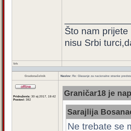
____________
Što nam prijete
nisu Srbi turci,
Vrh
Gradonačelnik
Naslov:
Re: Glasanje za nacionalne stranke predsta
Graničar18 je nap
Pridružen/a:
30 sij 2017, 19:42
Postovi:
382
Sarajlija Bosana
Ne trebate se m