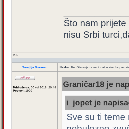
____________
Što nam prijete
nisu Srbi turci,
Vrh
Sarajlija Bosanac
Naslov:
Re: Glasanje za nacionalne stranke predsta
Graničar18 je nap
Pridružen/a:
06 vel 2019, 20:48
Postovi:
1999
i_jopet je napisa
Sve su ti teme 
nebulozno zvuč