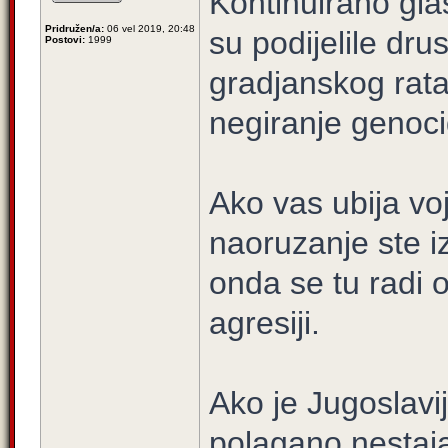
Kontinuirano gla
Pridružen/a:
06 vel 2019, 20:48
su podijelile dru
Postovi:
1999
gradjanskog rata
negiranje genoci
Ako vas ubija vojs
naoruzanje ste i
onda se tu radi 
agresiji.
Ako je Jugoslavij
polagano nestajal