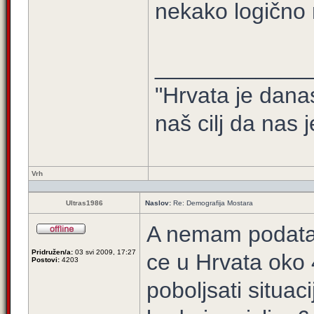
nekako logično 
____________
"Hrvata je dana
naš cilj da nas j
Vrh
Ultras1986
Naslov:
Re: Demografija Mostara
A nemam podataka
Pridružen/a:
03 svi 2009, 17:27
ce u Hrvata oko
Postovi:
4203
poboljsati situac