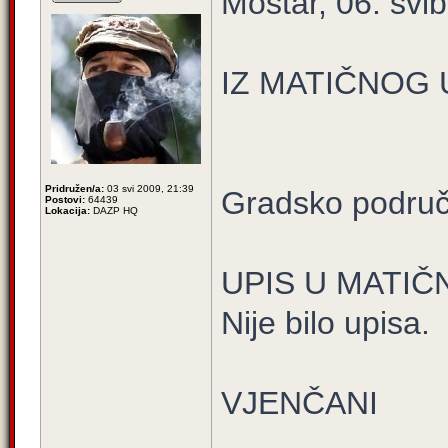
Mostar, 06. svi
IZ MATIČNOG
Pridružen/a:
03 svi 2009, 21:39
Gradsko područ
Postovi:
64439
Lokacija:
DAZP HQ
UPIS U MATIČ
Nije bilo upisa.
VJENČANI