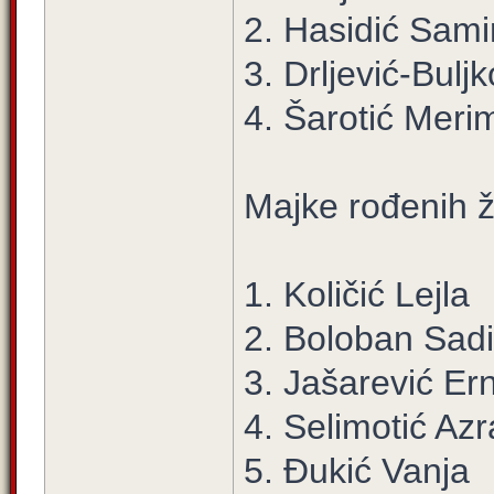
2. Hasidić Sami
3. Drljević-Bulj
4. Šarotić Meri
Majke rođenih 
1. Količić Lejla
2. Boloban Sad
3. Jašarević Er
4. Selimotić Azr
5. Đukić Vanja