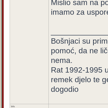
Mislio sam na p
imamo za uspore
_____________
Bošnjaci su prim
pomoć, da ne lič
nema.
Rat 1992-1995 u 
remek djelo te g
dogodio
Vrh