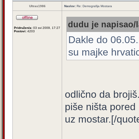
Ultras1986
Naslov:
Re: Demografija Mostara
dudu je napisao/l
Pridružen/a:
03 svi 2009, 17:27
Postovi:
4203
Dakle do 06.05
su majke hrvati
odlično da broji
piše ništa pored
uz mostar.[/quot