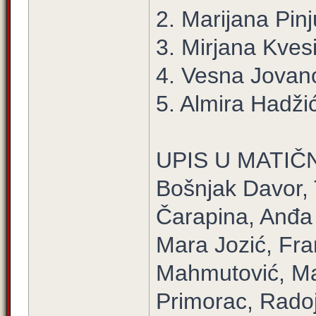
2. Marijana Pinj
3. Mirjana Kves
4. Vesna Jovano
5. Almira Hadžić
UPIS U MATIČ
Bošnjak Davor, 
Čarapina, Anđa
Mara Jozić, Fran
Mahmutović, Mar
Primorac, Radoj