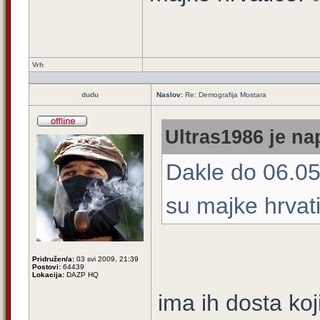
Vrh
dudu
Naslov:
Re: Demografija Mostara
Ultras1986 je na
Dakle do 06.0
su majke hrvat
Pridružen/a:
03 svi 2009, 21:39
Postovi:
64439
Lokacija:
DAZP HQ
ima ih dosta ko