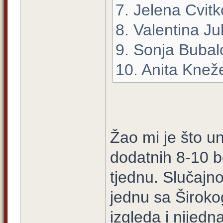
7. Jelena Cvitk
8. Valentina Ju
9. Sonja Bubal
10. Anita Knež
Žao mi je što u
dodatnih 8-10 
tjednu. Slučajn
jednu sa Široko
izgleda i nijedn