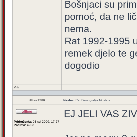
Bošnjaci su prim
pomoć, da ne lič
nema.
Rat 1992-1995 u 
remek djelo te g
dogodio
Vrh
Ultras1986
Naslov:
Re: Demografija Mostara
EJ JELI VAS ZI
Pridružen/a:
03 svi 2009, 17:27
Postovi:
4203