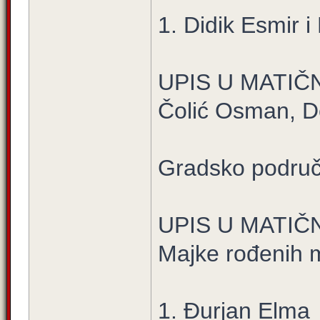
1. Didik Esmir i
UPIS U MATIČ
Čolić Osman, D
Gradsko područ
UPIS U MATIČ
Majke rođenih 
1. Đurjan Elma