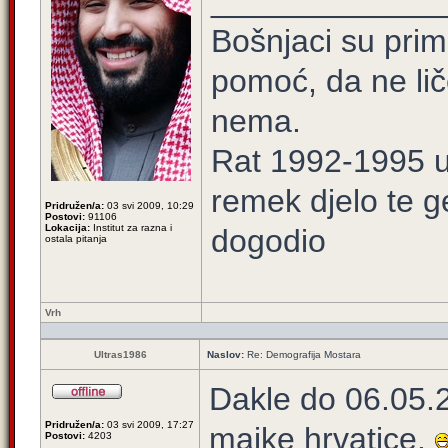
_____________
Bošnjaci su prim
pomoć, da ne lič
nema.
Rat 1992-1995 u 
remek djelo te g
Pridružen/a:
03 svi 2009, 10:29
Postovi:
91106
Lokacija:
Institut za razna i
dogodio
ostala pitanja
Vrh
Ultras1986
Naslov:
Re: Demografija Mostara
Dakle do 06.05.
Pridružen/a:
03 svi 2009, 17:27
majke hrvatice.
Postovi:
4203