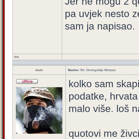
Jer ne mogu 2 q
pa uvjek nesto 
sam ja napisao.
Vrh
dudu
Naslov:
Re: Demografija Mostara
kolko sam skapi
podatke, hrvata 
malo više. loš n
quotovi me živc