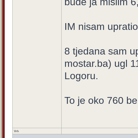
bude ja mislim 6
IM nisam upratio
8 tjedana sam up
mostar.ba) ugl 
Logoru.
To je oko 760 
Vrh