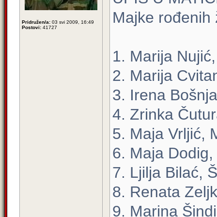
Majke rođenih
Pridružen/a:
03 svi 2009, 16:49
Postovi:
41727
1. Marija Nujić
2. Marija Cvitan
3. Irena Bošnj
4. Zrinka Čutur
5. Maja Vrljić,
6. Maja Dodig,
7. Ljilja Bilać, 
8. Renata Zeljk
9. Marina Šind