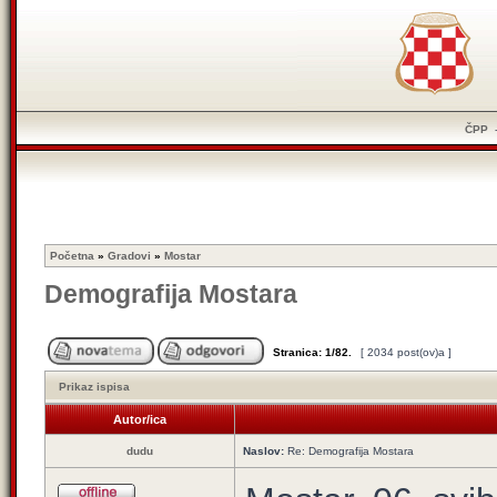
ČPP
Početna
»
Gradovi
»
Mostar
Demografija Mostara
Stranica:
1
/
82
.
[ 2034 post(ov)a ]
Prikaz ispisa
Autor/ica
dudu
Naslov:
Re: Demografija Mostara