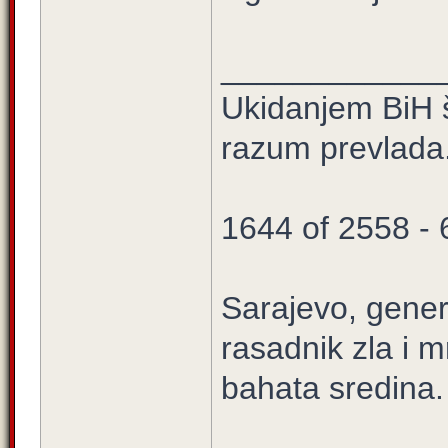
____________
Ukidanjem BiH š
razum prevlada
1644 of 2558 -
Sarajevo, gener
rasadnik zla i m
bahata sredina.