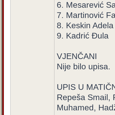
6. Mesarević S
7. Martinović F
8. Keskin Adela
9. Kadrić Đula
VJENČANI
Nije bilo upisa.
UPIS U MATIČ
Repeša Smail, 
Muhamed, Hadži