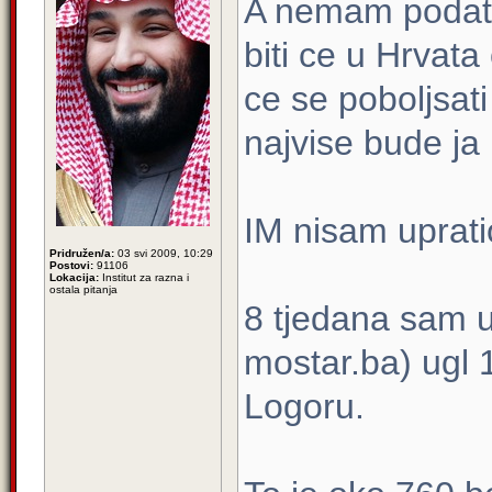
A nemam podata
biti ce u Hrvat
ce se poboljsati
najvise bude ja 
IM nisam uprati
Pridružen/a:
03 svi 2009, 10:29
Postovi:
91106
Lokacija:
Institut za razna i
ostala pitanja
8 tjedana sam u
mostar.ba) ugl 
Logoru.