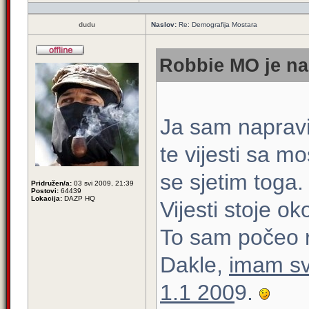
dudu
Naslov:
Re: Demografija Mostara
Robbie MO je na
Ja sam napravi
te vijesti sa m
se sjetim toga.
Pridružen/a:
03 svi 2009, 21:39
Postovi:
64439
Lokacija:
DAZP HQ
Vijesti stoje ok
To sam počeo r
Dakle,
imam sv
1.1 200
9.