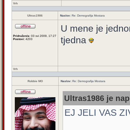
Vrh
Ultras1986
Naslov:
Re: Demografija Mostara
U mene je jednom
Pridružen/a:
03 svi 2009, 17:27
tjedna
Postovi:
4203
Vrh
Robbie MO
Naslov:
Re: Demografija Mostara
Ultras1986 je nap
EJ JELI VAS Z