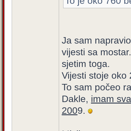
To je oko 760 
Ja sam napravio 
vijesti sa mosta
sjetim toga.
Vijesti stoje oko 
To sam počeo ra
Dakle,
imam sva 
200
9.