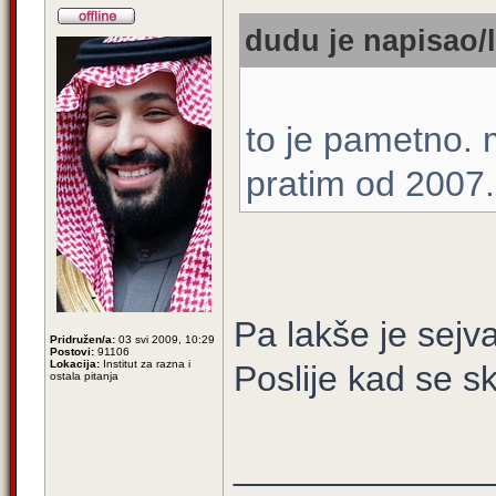
dudu je napisao/l
to je pametno. m
pratim od 2007
Pa lakše je sejv
Pridružen/a:
03 svi 2009, 10:29
Postovi:
91106
Lokacija:
Institut za razna i
Poslije kad se sk
ostala pitanja
_____________