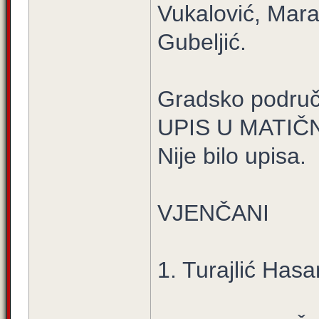
Vukalović, Mar
Gubeljić.
Gradsko područ
UPIS U MATIČ
Nije bilo upisa.
VJENČANI
1. Turajlić Hasa