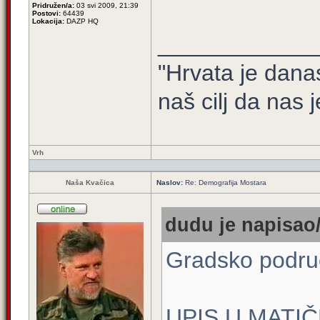
Pridružen/a:
03 svi 2009, 21:39
Postovi:
64439
Lokacija:
DAZP HQ
____________
"Hrvata je dana
naš cilj da nas j
Vrh
Naša Kvačica
Naslov:
Re: Demografija Mostara
dudu je napisao/
Gradsko podru
UPIS U MATI