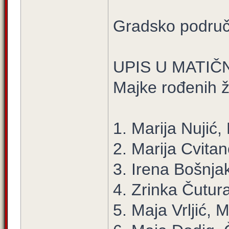
Gradsko područ
UPIS U MATIČ
Majke rođenih 
1. Marija Nujić,
2. Marija Cvitan
3. Irena Bošnja
4. Zrinka Čutura
5. Maja Vrljić, 