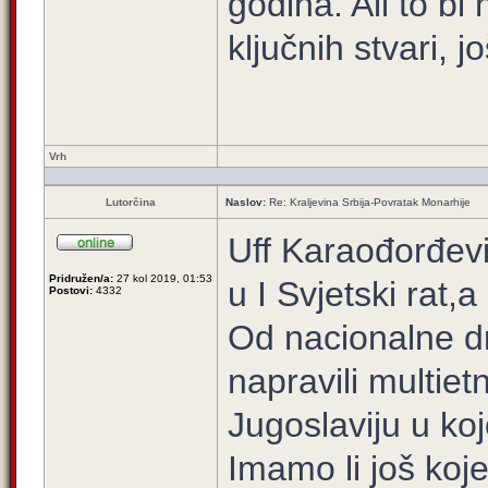
godina. Ali to bi
ključnih stvari, 
Vrh
Lutorčina
Naslov:
Re: Kraljevina Srbija-Povratak Monarhije
Uff Karaođorđevi
Pridružen/a:
27 kol 2019, 01:53
u I Svjetski rat,
Postovi:
4332
Od nacionalne d
napravili multiet
Jugoslaviju u koj
Imamo li još koj