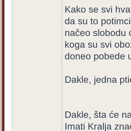
Kako se svi hva
da su to potimci
načeo slobodu o
koga su svi obož
doneo pobede u 
Dakle, jedna pti
Dakle, šta će 
Imati Kralja zn