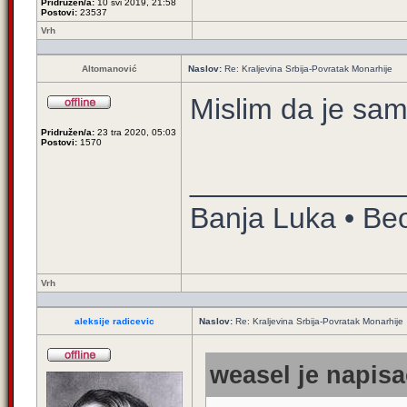
Pridružen/a:
10 svi 2019, 21:58
Postovi:
23537
Vrh
Altomanović
Naslov:
Re: Kraljevina Srbija-Povratak Monarhije
Mislim da je sam
Pridružen/a:
23 tra 2020, 05:03
Postovi:
1570
_____________
Banja Luka • Be
Vrh
aleksije radicevic
Naslov:
Re: Kraljevina Srbija-Povratak Monarhije
weasel je napisa