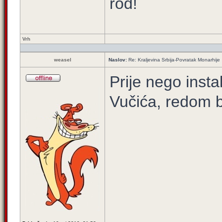
rod!
Vrh
weasel
Naslov:
Re: Kraljevina Srbija-Povratak Monarhije
Prije nego instal
Vučića, redom b