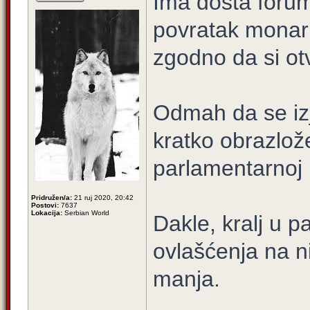
Ima dosta foru
povratak monarhi
zgodno da si ot
Odmah da se iz
kratko obrazlož
parlamentarnoj 
Pridružen/a:
21 ruj 2020, 20:42
Postovi:
7637
Lokacija:
Serbian World
Dakle, kralj u 
ovlašćenja na n
manja.