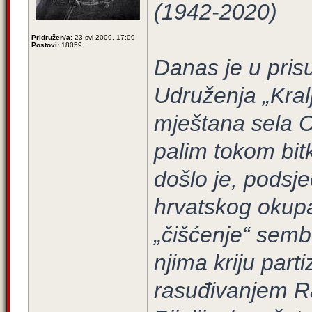
(1942-2020)
Pridružen/a:
23 svi 2009, 17:09
Postovi:
18059
Danas je u pris
Udruženja „Kralj
mještana sela 
palim tokom bit
došlo je, podsj
hrvatskog okupa
„čišćenje“ semb
njima kriju part
rasuđivanjem R