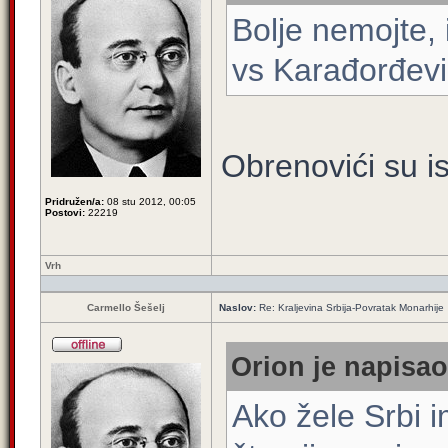
Bolje nemojte, 
vs Karađorđevi
Obrenovići su is
Pridružen/a:
08 stu 2012, 00:05
Postovi:
22219
Vrh
Carmello Šešelj
Naslov:
Re: Kraljevina Srbija-Povratak Monarhije
Orion je napisao
Ako žele Srbi 