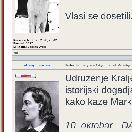
____________
Vlasi se dosetili.
Pridružen/a:
21 ruj 2020, 20:42
Postovi:
7637
Lokacija:
Serbian World
Vrh
aleksije radicevic
Naslov:
Re: Kraljevina Srbija-Povratak Monarhije
Udruzenje Kralje
istorijski dogad
kako kaze Mark
10. oktobar 