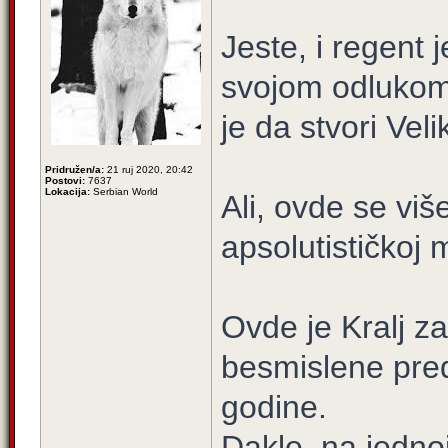
Jeste, i regent
svojom odlukom
je da stvori Vel
Pridružen/a:
21 ruj 2020, 20:42
Postovi:
7637
Lokacija:
Serbian World
Ali, ovde se više
apsolutističkoj 
Ovde je Kralj z
besmislene pre
godine.
Dakle, na jedno