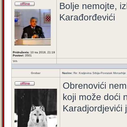
Bolje nemojte, iz
Karađorđevići
Pridružen/a:
10 tra 2018, 21:19
Postovi:
3501
Vrh
Grobar
Naslov:
Re: Kraljevina Srbija-Povratak Monarhije
Obrenovići nemaj
koji može doći 
Karadjordjevići j