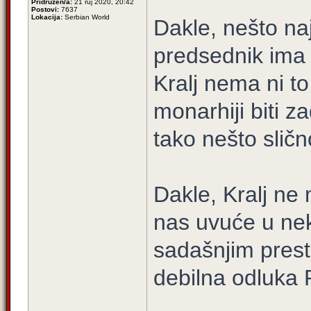
Pridružen/a:
21 ruj 2020, 20:42
Postovi:
7637
Lokacija:
Serbian World
Dakle, nešto naj
predsednik ima 
Kralj nema ni t
monarhiji biti z
tako nešto sličn
Dakle, Kralj ne 
nas uvuće u nek
sadašnjim pres
debilna odluka 