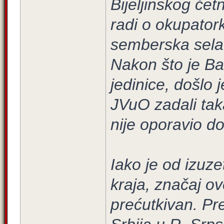
Bijeljinskog čet
radi o okupatorko
semberska sela 
Nakon što je Ba
jedinice, došlo 
JVuO zadali ta
nije oporavio do
Iako je od izuze
kraja, značaj o
prećutkivan. Pr