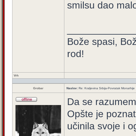
smilsu dao malo
____________
Bože spasi, Bož
rod!
Vrh
Grobar
Naslov:
Re: Kraljevina Srbija-Povratak Monarhije
Da se razumem
Opšte je pozna
učinila svoje i 