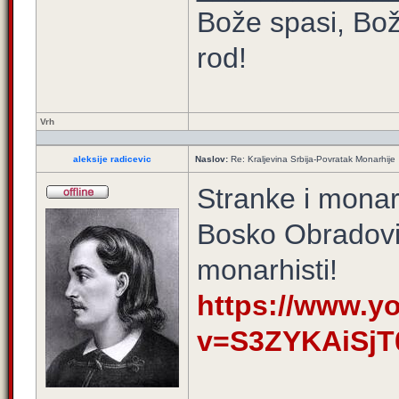
Bože spasi, Bož
rod!
Vrh
aleksije radicevic
Naslov:
Re: Kraljevina Srbija-Povratak Monarhije
Stranke i monar
Bosko Obradovi
monarhisti!
https://www.y
v=S3ZYKAiSjT