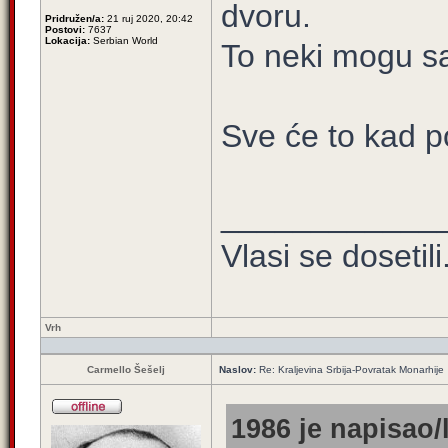
dvoru.
Pridružen/a:
21 ruj 2020, 20:42
Postovi:
7637
Lokacija:
Serbian World
To neki mogu s
Sve će to kad po
____________
Vlasi se dosetili.
Vrh
Carmello Šešelj
Naslov:
Re: Kraljevina Srbija-Povratak Monarhije
1986 je napisao/