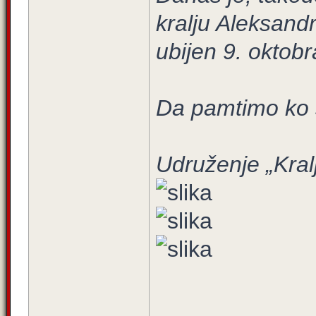
kralju Aleksandr
ubijen 9. oktob
Da pamtimo ko s
Udruženje „Kralj
____________