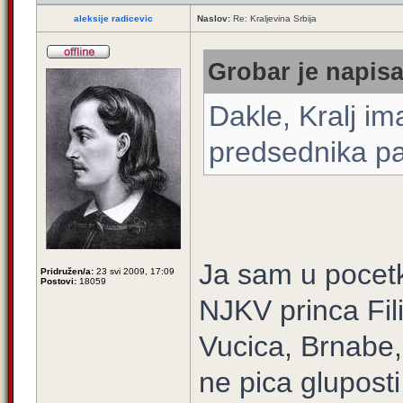
aleksije radicevic
Naslov:
Re: Kraljevina Srbija
Grobar je napisa
Dakle, Kralj im
predsednika pa
Ja sam u pocetku
Pridružen/a:
23 svi 2009, 17:09
Postovi:
18059
NJKV princa Fil
Vucica, Brnabe,
ne pica gluposti