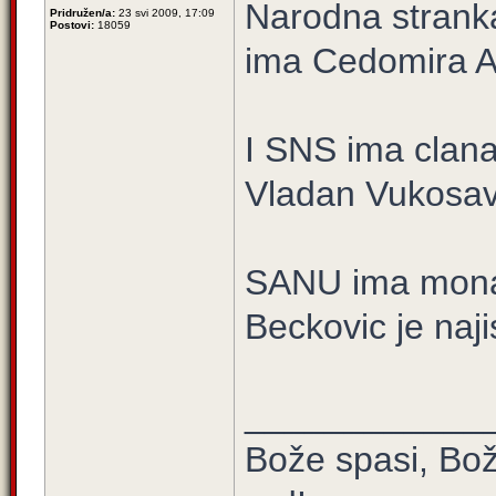
Narodna strank
Pridružen/a:
23 svi 2009, 17:09
Postovi:
18059
ima Cedomira An
I SNS ima clana
Vladan Vukosavl
SANU ima monar
Beckovic je najis
____________
Bože spasi, Bož