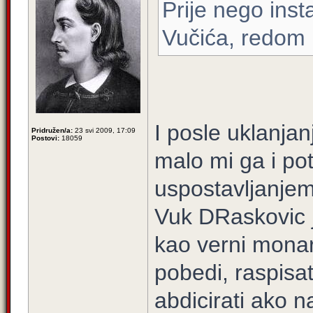
Prije nego insta
Vučića, redom b
I posle uklanjan
Pridružen/a:
23 svi 2009, 17:09
Postovi:
18059
malo mi ga i pot
uspostavljanjem
Vuk DRaskovic 
kao verni monar
pobedi, raspisat
abdicirati ako 