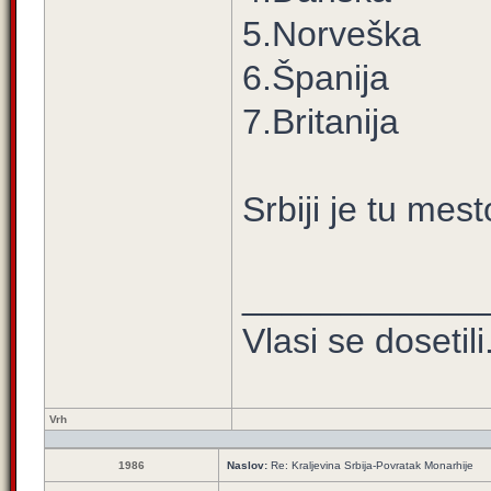
5.Norveška
6.Španija
7.Britanija
Srbiji je tu mest
____________
Vlasi se dosetili.
Vrh
1986
Naslov:
Re: Kraljevina Srbija-Povratak Monarhije