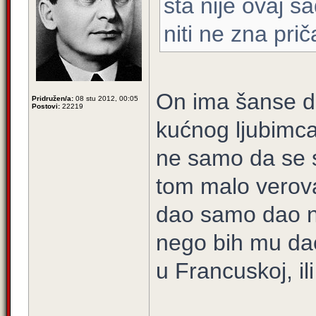
šta nije ovaj sa
niti ne zna pri
On ima šanse d
Pridružen/a:
08 stu 2012, 00:05
Postovi:
22219
kućnog ljubimca
ne samo da se 
tom malo verov
dao samo dao ne
nego bih mu da
u Francuskoj, ili