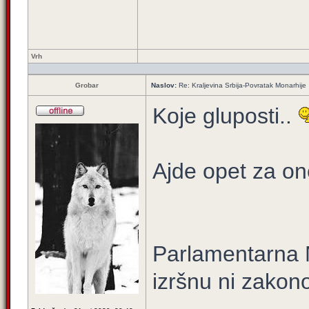
Vrh
Grobar
Naslov:
Re: Kraljevina Srbija-Povratak Monarhije
Koje gluposti..
Ajde opet za on
Parlamentarna M
izršnu ni zakon