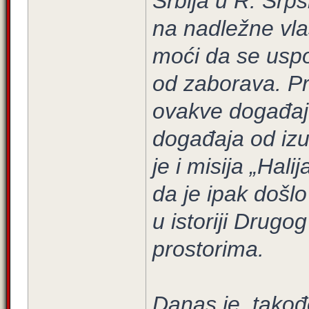
Srbija u R. Srp
na nadležne vlas
moći da se usp
od zaborava. Pr
ovakve događaje
događaja od izu
je i misija „Hal
da je ipak došlo
u istoriji Drugo
prostorima.
Danas je, takođ