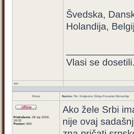
Švedska, Danska
Holandija, Belgi
____________
Vlasi se dosetili.
Vrh
Orion
Naslov:
Re: Kraljevina Srbija-Povratak Monarhije
Ako žele Srbi im
Pridružen/a:
28 srp 2020,
nije ovaj sadašnji
18:32
Postovi:
863
zna pričati srps