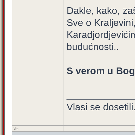
Dakle, kako, zaš
Sve o Kraljevini
Karadjordjevićima
budućnosti..
S verom u Boga
____________
Vlasi se dosetili.
Vrh