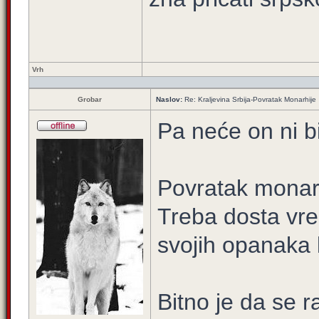
Vrh
Grobar
Naslov:
Re: Kraljevina Srbija-Povratak Monarhije
Pa neće on ni bit
Povratak monarh
Treba dosta vre
svojih opanaka 
Bitno je da se r