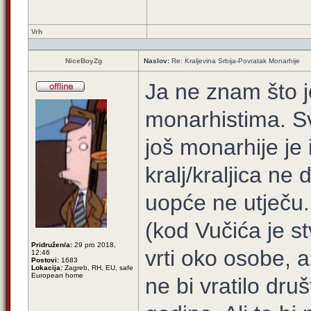
Vrh
NiceBoyZg
Naslov:
Re: Kraljevina Srbija-Povratak Monarhije
Ja ne znam što 
monarhistima. S
još monarhije je
kralj/kraljica ne
uopće ne utječu.
(kod Vučića je st
Pridružen/a:
29 pro 2018,
vrti oko osobe, 
12:46
Postovi:
1683
Lokacija:
Zagreb, RH, EU, safe
European home
ne bi vratilo dru