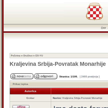
ČPP
Početna
»
Društvo
»
EX-YU
Kraljevina Srbija-Povratak Monarhije
Stranica:
1
/
100
.
[ 2493 post(ov)a ]
Prikaz ispisa
Autor/ica
Grobar
Naslov:
Kraljevina Srbija-Povratak Monarhije