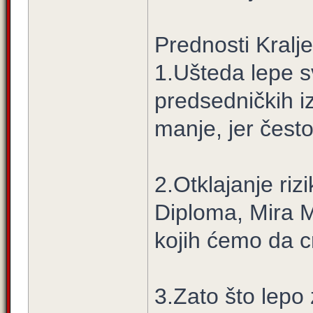
Prednosti Kralje
1.Ušteda lepe 
predsedničkih i
manje, jer često
2.Otklajanje ri
Diploma, Mira Ma
kojih ćemo da c
3.Zato što lepo 