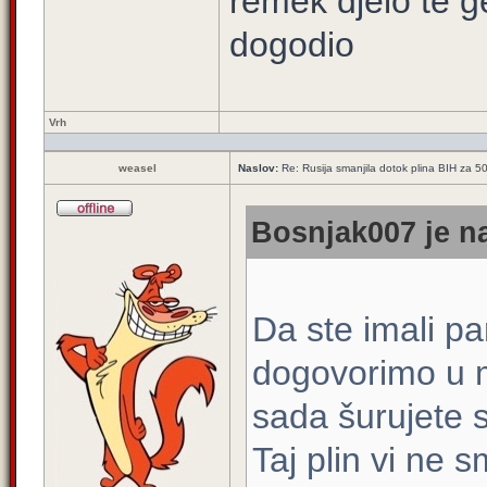
remek djelo te g
dogodio
Vrh
weasel
Naslov:
Re: Rusija smanjila dotok plina BIH za 
Bosnjak007 je na
Da ste imali pa
dogovorimo u 
sada šurujete 
Taj plin vi ne 