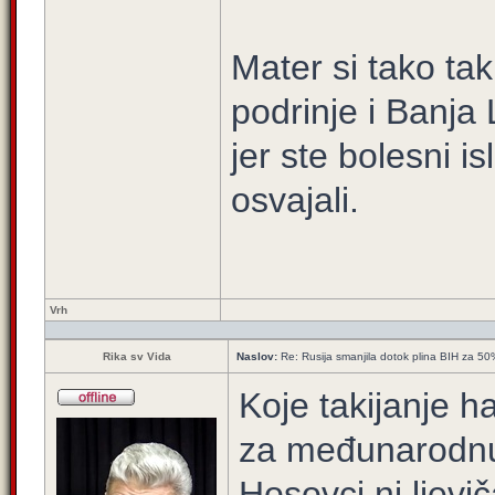
Mater si tako tak
podrinje i Banja 
jer ste bolesni is
osvajali.
Vrh
Rika sv Vida
Naslov:
Re: Rusija smanjila dotok plina BIH za 5
Koje takijanje h
za međunarodnu 
Hosovci ni ljevič