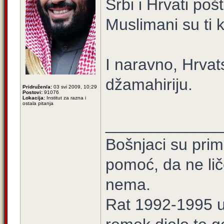
Srbi i Hrvati po
Muslimani su ti k
I naravno, Hrvat
džamahiriju.
Pridružen/a:
03 svi 2009, 10:29
Postovi:
91076
Lokacija:
Institut za razna i
ostala pitanja
_____________
Bošnjaci su prim
pomoć, da ne lič
nema.
Rat 1992-1995 u 