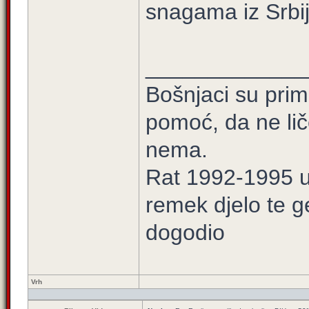
snagama iz Srbij
_____________
Bošnjaci su prim
pomoć, da ne lič
nema.
Rat 1992-1995 u 
remek djelo te g
dogodio
Vrh