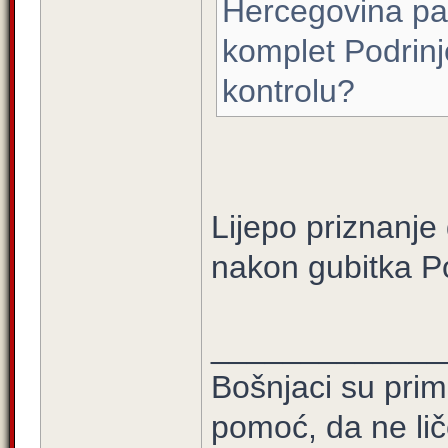
Hercegovina pa 
komplet Podrinje
kontrolu?
Lijepo priznanje 
nakon gubitka Po
_____________
Bošnjaci su prim
pomoć, da ne lič