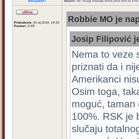
Bosnjak007
Naslov:
Re: Rusija smanjila dotok plina BIH za 50%
Robbie MO je nap
Pridružen/a:
24 sij 2019, 19:33
Postovi:
2165
Josip Filipović j
Nema to veze s
priznati da i ni
Amerikanci nisu
Osim toga, taka
moguć, taman d
100%. RSK je bi
slučaju totalnog