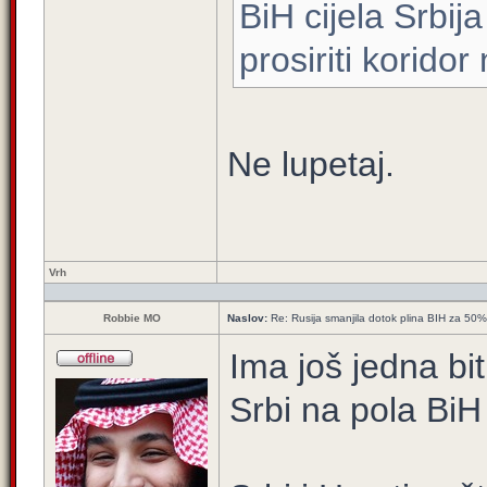
BiH cijela Srbij
prosiriti koridor
Ne lupetaj.
Vrh
Robbie MO
Naslov:
Re: Rusija smanjila dotok plina BIH za 50%
Ima još jedna bi
Srbi na pola BiH