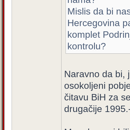
Mislis da bi na
Hercegovina pa
komplet Podrinj
kontrolu?
Naravno da bi, j
osokoljeni pobj
čitavu BiH za se
drugačije 1995.-