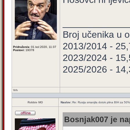
____________
Broj učenika u
2013/2014 - 25
Pridružen/a:
01 kol 2020, 11:37
Postovi:
19378
2023/2024 - 15
2025/2026 - 14
Vrh
Robbie MO
Naslov:
Re: Rusija smanjila dotok plina BIH za 50%
Bosnjak007 je na