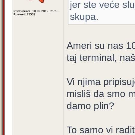
jer ste veće sl
Pridružen/a:
10 svi 2019, 21:58
skupa.
Postovi:
23537
Ameri su nas 1
taj terminal, na
Vi njima pripis
misliš da smo mi
damo plin?
To samo vi radi