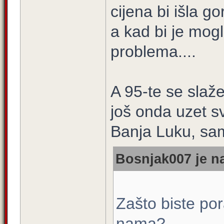
cijena bi išla go
a kad bi je mogl
problema....
A 95-te se slaže
još onda uzet s
Banja Luku, sam
Bosnjak007 je na
Zašto biste por
nama?