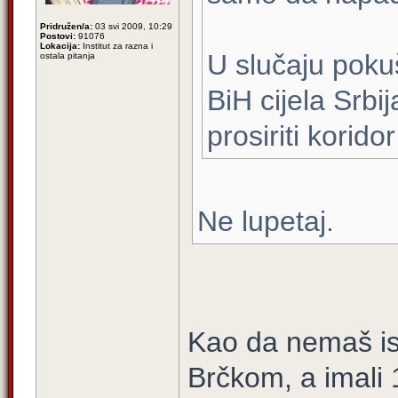
Pridružen/a:
03 svi 2009, 10:29
Postovi:
91076
Lokacija:
Institut za razna i
U slučaju poku
ostala pitanja
BiH cijela Srbi
prosiriti korido
Ne lupetaj.
Kao da nemaš isk
Brčkom, a imali