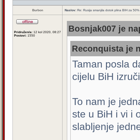
Burbon
Naslov:
Re: Rusija smanjila dotok plina BIH za 50%
Bosnjak007 je nap
Pridružen/a:
12 kol 2020, 08:27
Postovi:
1550
Reconquista je n
Taman posla da
cijelu BiH izruč
To nam je jedn
ste u BiH i vi 
slabljenje jedn