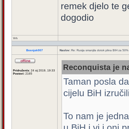
remek djelo te g
dogodio
Vrh
Bosnjak007
Naslov:
Re: Rusija smanjila dotok plina BIH za 50%
Reconquista je na
Pridružen/a:
24 sij 2019, 19:33
Postovi:
2165
Taman posla da 
cijelu BiH izruči
To nam je jedna
u BiH i vi i oni