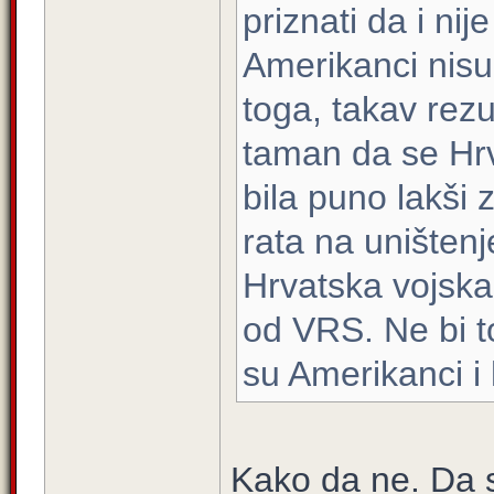
priznati da i ni
Amerikanci nisu 
toga, takav rez
taman da se Hr
bila puno lakši 
rata na uništenj
Hrvatska vojska 
od VRS. Ne bi t
su Amerikanci i 
Kako da ne. Da s