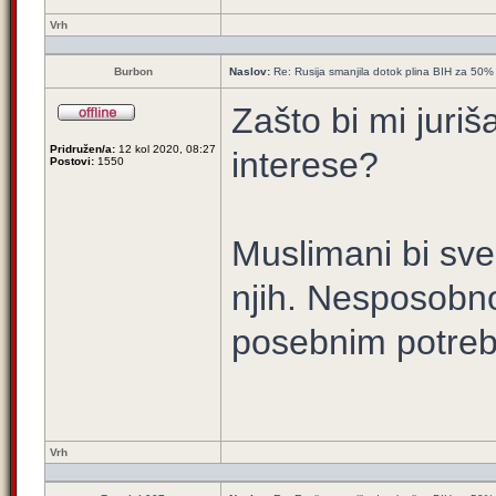
Vrh
Burbon
Naslov:
Re: Rusija smanjila dotok plina BIH za 50%
Zašto bi mi juri
Pridružen/a:
12 kol 2020, 08:27
interese?
Postovi:
1550
Muslimani bi sve
njih. Nesposobno
posebnim potre
Vrh