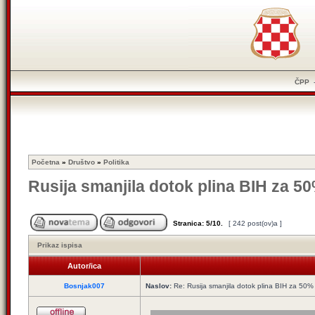
ČPP
Početna
»
Društvo
»
Politika
Rusija smanjila dotok plina BIH za 5
Stranica:
5
/
10
.
[ 242 post(ov)a ]
Prikaz ispisa
Autor/ica
Bosnjak007
Naslov:
Re: Rusija smanjila dotok plina BIH za 50%