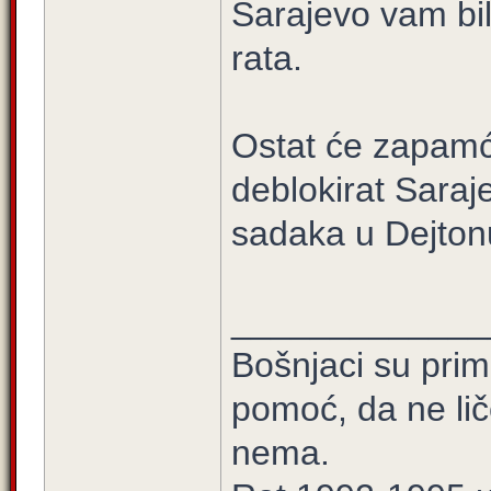
Sarajevo vam bi
rata.
Ostat će zapamće
deblokirat Sara
sadaka u Dejton
_____________
Bošnjaci su prim
pomoć, da ne lič
nema.