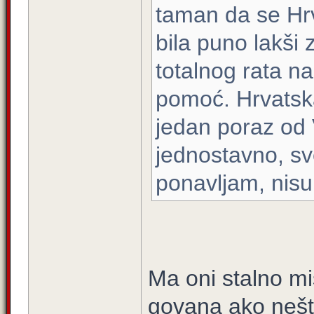
taman da se Hr
bila puno lakši 
totalnog rata na
pomoć. Hrvatska
jedan poraz od 
jednostavno, sve
ponavljam, nisu
Ma oni stalno mis
govana ako nešto