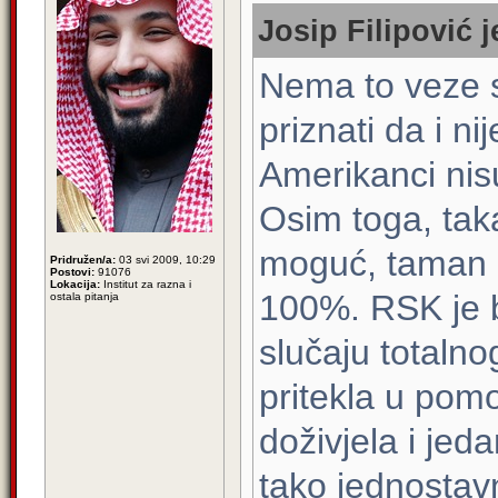
Josip Filipović j
Nema to veze 
priznati da i n
Amerikanci nisu
Osim toga, taka
moguć, taman 
Pridružen/a:
03 svi 2009, 10:29
Postovi:
91076
Lokacija:
Institut za razna i
100%. RSK je bi
ostala pitanja
slučaju totalno
pritekla u pom
doživjela i jed
tako jednostavn