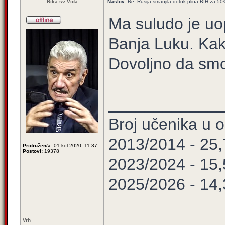
Rika sv Vida
Naslov:
Re: Rusija smanjila dotok plina BIH za 5
Ma suludo je uo
Banja Luku. Kak
Dovoljno da smo 
____________
Broj učenika u
2013/2014 - 25
Pridružen/a:
01 kol 2020, 11:37
Postovi:
19378
2023/2024 - 15
2025/2026 - 14
Vrh