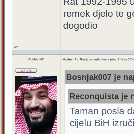
Rat 1992-1995 u 
remek djelo te g
dogodio
Vrh
Robbie MO
Naslov:
Re: Rusija smanjila dotok plina BIH za 50%
Bosnjak007 je na
Reconquista je n
Taman posla da
cijelu BiH izruč