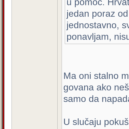
u pomoć. Hrvats
jedan poraz od 
jednostavno, sv
ponavljam, nis
Ma oni stalno mi
govana ako nešt
samo da napada
U slučaju pokuš