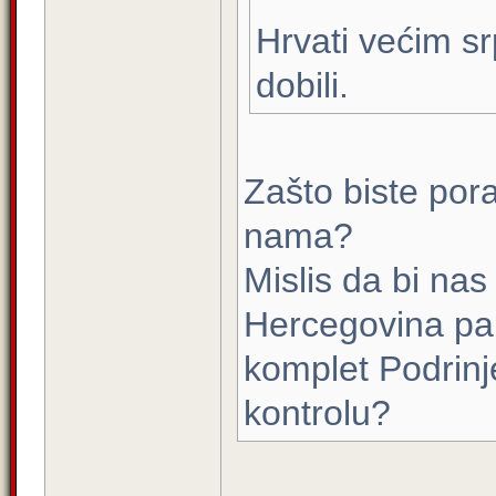
Hrvati većim s
dobili.
Zašto biste pora
nama?
Mislis da bi na
Hercegovina pa 
komplet Podrinje
kontrolu?