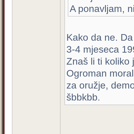
A ponavljam, n
Kako da ne. Da 
3-4 mjeseca 199
Znaš li ti kolik
Ogroman moral i
za oružje, demor
šbbkbb.