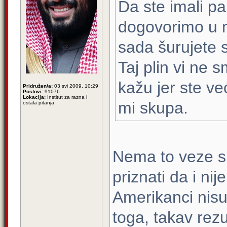
Da ste imali pa
dogovorimo u 
sada šurujete 
Taj plin vi ne 
kažu jer ste v
Pridružen/a:
03 svi 2009, 10:29
Postovi:
91076
Lokacija:
Institut za razna i
mi skupa.
ostala pitanja
Nema to veze s
priznati da i ni
Amerikanci nisu
toga, takav rez