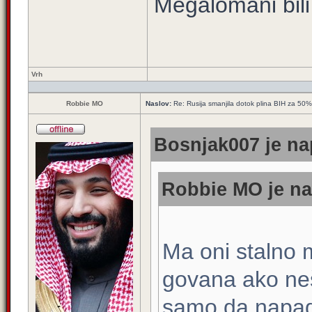
Megalomani bili
Vrh
Robbie MO
Naslov:
Re: Rusija smanjila dotok plina BIH za 50%
Bosnjak007 je na
Robbie MO je na
Ma oni stalno m
govana ako neš
samo da napad