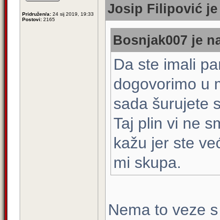
Josip Filipović je
Pridružen/a:
24 sij 2019, 19:33
Postovi:
2165
Bosnjak007 je na
Da ste imali pa
dogovorimo u 
sada šurujete s
Taj plin vi ne 
kažu jer ste v
mi skupa.
Nema to veze s