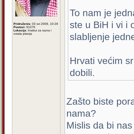
To nam je jedn
ste u BiH i vi 
Pridružen/a:
03 svi 2009, 10:29
Postovi:
91076
Lokacija:
Institut za razna i
slabljenje jedn
ostala pitanja
Hrvati većim s
dobili.
Zašto biste pora
nama?
Mislis da bi na