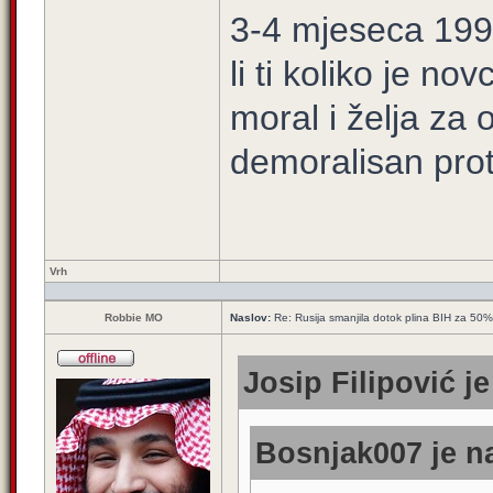
3-4 mjeseca 1995
li ti koliko je 
moral i želja za 
demoralisan proti
Vrh
Robbie MO
Naslov:
Re: Rusija smanjila dotok plina BIH za 50%
Josip Filipović je
Bosnjak007 je na