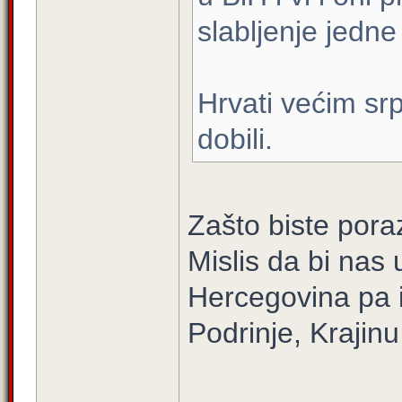
slabljenje jedne
Hrvati većim sr
dobili.
Zašto biste pora
Mislis da bi nas
Hercegovina pa i
Podrinje, Krajinu