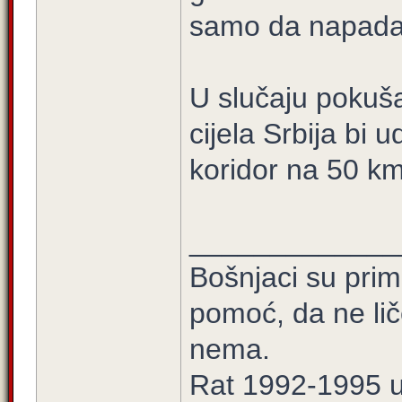
samo da napada
U slučaju pokuš
cijela Srbija bi u
koridor na 50 km
_____________
Bošnjaci su prim
pomoć, da ne lič
nema.
Rat 1992-1995 u 