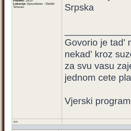
Postovi:
2810
Lokacija:
Apsurdistan - Distrikt
Srpska
Teheran
____________
Govorio je tad' 
nekad' kroz suz
za svu vasu zaj
jednom cete plati
Vjerski program
Vrh