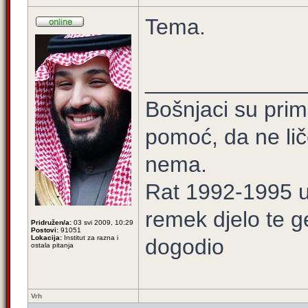
Tema.
_____________
Bošnjaci su prim
pomoć, da ne lič
nema.
Rat 1992-1995 u 
remek djelo te g
Pridružen/a:
03 svi 2009, 10:29
Postovi:
91051
Lokacija:
Institut za razna i
dogodio
ostala pitanja
Vrh