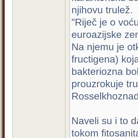
njihovu trulež.
"Riječ je o voć
euroazijske ze
Na njemu je otk
fructigena) ko
bakteriozna bol
prouzrokuje trul
Rosselkhoznad
Naveli su i to 
tokom fitosanit