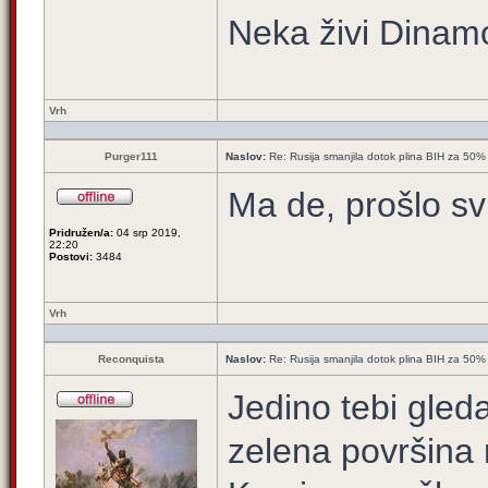
Neka živi Dinamo
Vrh
Purger111
Naslov:
Re: Rusija smanjila dotok plina BIH za 50%
Ma de, prošlo sv
Pridružen/a:
04 srp 2019,
22:20
Postovi:
3484
Vrh
Reconquista
Naslov:
Re: Rusija smanjila dotok plina BIH za 50%
Jedino tebi gled
zelena površina n