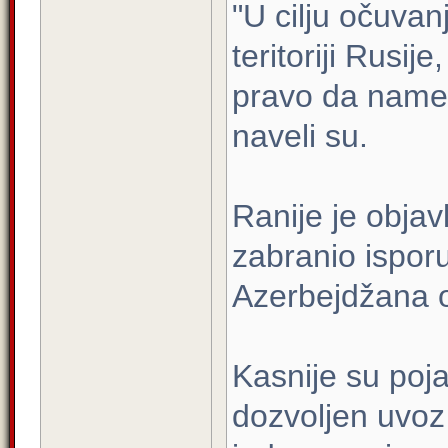
"U cilju očuvan
teritoriji Rusi
pravo da nameć
naveli su.
Ranije je obja
zabranio isporu
Azerbejdžana 
Kasnije su poja
dozvoljen uvoz