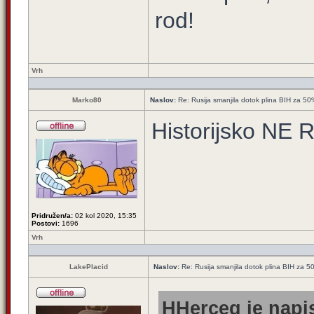
rod!
Vrh
Marko80
Naslov:
Re: Rusija smanjila dotok plina BIH za 5
Historijsko NE
Pridružen/a:
02 kol 2020, 15:35
Postovi:
1696
Vrh
LakePlacid
Naslov:
Re: Rusija smanjila dotok plina BIH za 
HHerceg je napis