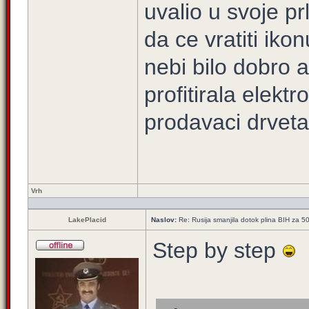
uvalio u svoje pr
da ce vratiti iko
nebi bilo dobro a
profitirala elektr
prodavaci drveta
Vrh
LakePlacid
Naslov:
Re: Rusija smanjila dotok plina BIH za 
Step by step