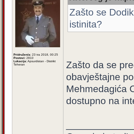
Zašto se Dodik
istinita?
Pridružen/a:
23 tra 2018, 00:25
Postovi:
2810
Lokacija:
Apsurdistan - Distrikt
Zašto da se pre
Teheran
obavještajne p
Mehmedagića Osm
dostupno na int
____________