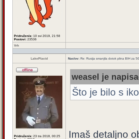
Pridružen/a:
10 svi 2019, 21:58
Postovi:
23536
Vrh
LakePlacid
Naslov:
Re: Rusija smanjila dotok plina BIH za 
weasel je napisa
Što je bilo s 
Imaš detaljno o
Pridružen/a:
23 tra 2018, 00:25