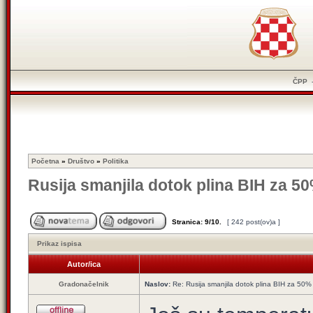
ČPP
Početna
»
Društvo
»
Politika
Rusija smanjila dotok plina BIH za 5
Stranica:
9
/
10
.
[ 242 post(ov)a ]
Prikaz ispisa
Autor/ica
Gradonačelnik
Naslov:
Re: Rusija smanjila dotok plina BIH za 50%