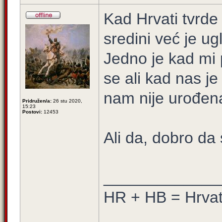
Kad Hrvati tvrde 
sredini već je u
Jedno je kad mi
se ali kad nas je 
nam nije urođen
Pridružen/a:
26 stu 2020,
15:23
Postovi:
12453
Ali da, dobro da 
_____________
HR + HB = Hrva