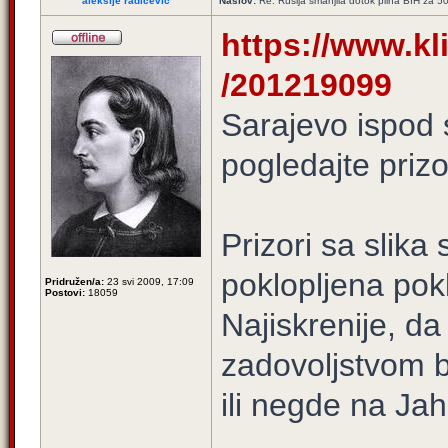
aleksije radicevic
Naslov:
Re: Rusija smanjila dotok plina BIH za 
https://www.klix
/201219099
Sarajevo ispod 
pogledajte prizo
Prizori sa slika
poklopljena po
Pridružen/a:
23 svi 2009, 17:09
Postovi:
18059
Najiskrenije, d
zadovoljstvom 
ili negde na Jaho