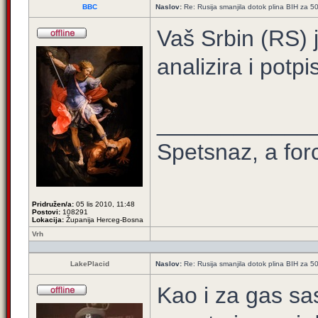
BBC
Naslov:
Re: Rusija smanjila dotok plina BIH za 
Vaš Srbin (RS) 
analizira i potpi
____________
Spetsnaz, a for
Pridružen/a:
05 lis 2010, 11:48
Postovi:
108291
Lokacija:
Županija Herceg-Bosna
Vrh
LakePlacid
Naslov:
Re: Rusija smanjila dotok plina BIH za 
Kao i za gas sasv