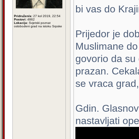
bi vas do Kraj
Pridružen/a:
27 kol 2019, 22:54
Postovi:
4862
Lokacija:
Svjetski poznat
oslobođeni grad na istoku Srpske
Prijedor je do
Muslimane do 
govorio da su 
prazan. Cekala
se vraca grad, 
Gdin. Glasnovi
nastavljati ope