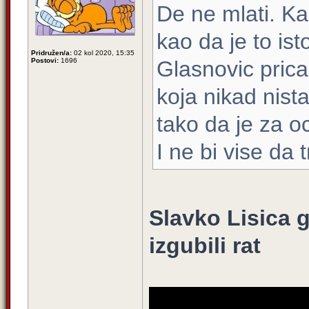
De ne mlati. Ka
kao da je to isto
Pridružen/a:
02 kol 2020, 15:35
Postovi:
1696
Glasnovic prica
koja nikad nista
tako da je za oc
I ne bi vise da
Slavko Lisica 
izgubili rat