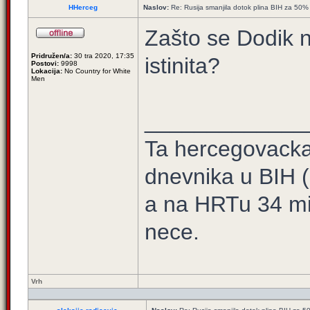
HHerceg
Naslov:
Re: Rusija smanjila dotok plina BIH za 50%
Zašto se Dodik n
Pridružen/a:
30 tra 2020, 17:35
istinita?
Postovi:
9998
Lokacija:
No Country for White
Men
_____________
Ta hercegovacka t
dnevnika u BIH 
a na HRTu 34 mi
nece.
Vrh