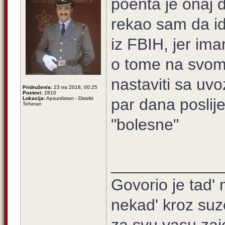
poenta je onaj 
rekao sam da id
iz FBIH, jer ima
o tome na svom f
nastaviti sa uv
Pridružen/a:
23 tra 2018, 00:25
Postovi:
2810
Lokacija:
Apsurdistan - Distrikt
par dana poslij
Teheran
"bolesne"
____________
Govorio je tad' 
nekad' kroz suz