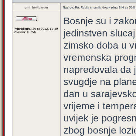
crni_bombarder
Naslov:
Re: Rusija smanjila dotok plina BIH za 50%
Bosnje su i zakon
Pridružen/a:
20 sij 2012, 12:49
jedinstven sluca
Postovi:
10756
zimsko doba u vr
vremenska progno
napredovala da j
svugdje na plane
dan u sarajevsko
vrijeme i tempera
uvijek je pogresn
zbog bosnje lozi