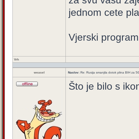
za svu vasu zaj
jednom cete plati
Vjerski program
Vrh
weasel
Naslov:
Re: Rusija smanjila dotok plina BIH za 
Što je bilo s i