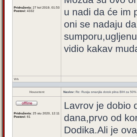
Pridružen/a:
27 kol 2019, 01:53
u nadi da će im p
Postovi:
4332
oni se nadaju da 
sumporu,ugljenu 
vidio kakav muda
Vrh
Housetent
Naslov:
Re: Rusija smanjila dotok plina BIH za 50%
Lavrov je dobio
Pridružen/a:
25 stu 2020, 12:11
dana,prvo od ko
Postovi:
61
Dodika.Ali je ova