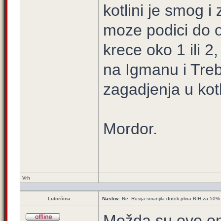
kotlini je smog i
moze podici do o
krece oko 1 ili 2
na Igmanu i Tre
zagadjenja u kotl
Mordor.
Vrh
Lutorčina
Naslov:
Re: Rusija smanjila dotok plina BIH za 50%
Možda su ovo on