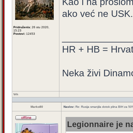
Kao i na prošlo
ako već ne USK.
Pridružen/a:
26 stu 2020,
15:23
Postovi:
12453
_____________
HR + HB = Hrva
Neka živi Dinamo
Vrh
Marko80
Naslov:
Re: Rusija smanjila dotok plina BIH za 5
Legionnaire je n