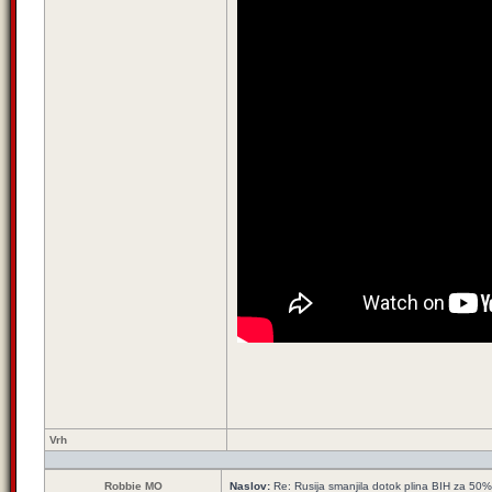
Vrh
Robbie MO
Naslov:
Re: Rusija smanjila dotok plina BIH za 50%