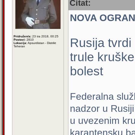
Citat:
NOVA OGRAN
Pridružen/a:
23 tra 2018, 00:25
Rusija tvrdi
Postovi:
2810
Lokacija:
Apsurdistan - Distrikt
Teheran
trule krušk
bolest
Federalna služb
nadzor u Rusij
u uvezenim kru
karantensku bak