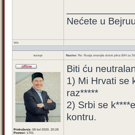
____________
Nećete u Bejruuu
Vrh
tucepi
Naslov:
Re: Rusija smanjila dotok plina BIH za 
Biti ću neutralan
1) Mi Hrvati se 
raz*****
2) Srbi se k****e
kontru.
Pridružen/a:
08 kol 2020, 20:26
Postovi:
1701