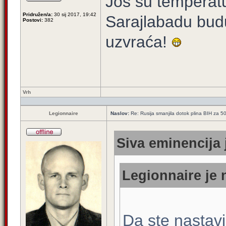
Još su temperatu
Pridružen/a:
30 sij 2017, 19:42
Sarajlabadu budu
Postovi:
382
uzvraća!
Vrh
Legionnaire
Naslov:
Re: Rusija smanjila dotok plina BIH za 
Siva eminencija 
Legionnaire je 
Da ste nastavili