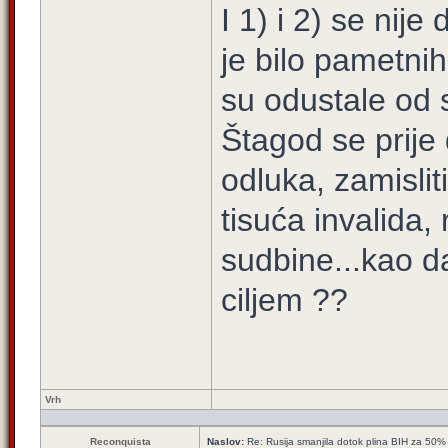
I 1) i 2) se nije
je bilo pametni
su odustale od s
Štagod se prije
odluka, zamislit
tisuća invalida, 
sudbine...kao da
ciljem ??
Vrh
Reconquista
Naslov:
Re: Rusija smanjila dotok plina BIH za 50%