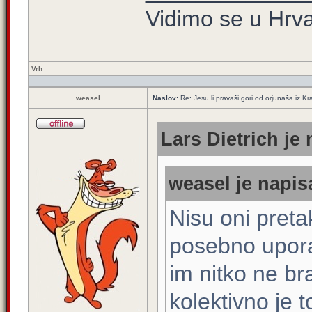
Vidimo se u Hrva
Vrh
weasel
Naslov:
Re: Jesu li pravaši gori od orjunaša iz Kra
Lars Dietrich je 
weasel je napis
Nisu oni pretak
posebno upora
im nitko ne bra
kolektivno je 