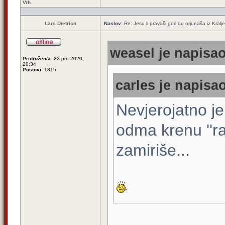
Vrh
Lars Dietrich
Naslov:
Re: Jesu li pravaši gori od orjunaša iz Kralj
weasel je napisao
Pridružen/a:
22 pro 2020,
20:34
Postovi:
1815
carles je napisao
Nevjerojatno je
odma krenu ''r
zamiriše...