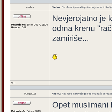
carles
Naslov:
Re: Jesu li pravaši gori od orjunaša iz Kralj
Nevjerojatno je k
Pridružen/a:
15 ruj 2017, 11:20
odma krenu ''rač
Postovi:
509
zamiriše...
Vrh
Purger111
Naslov:
Re: Jesu li pravaši gori od orjunaša iz Kralj
Opet muslimani k
Pridružen/a:
04 srp 2019,