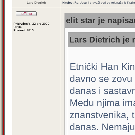
Lars Dietrich
Naslov:
Re: Jesu li pravaši gori od orjunaša iz Kralj
elit star je napisa
Pridružen/a:
22 pro 2020,
20:34
Postovi:
1815
Lars Dietrich je 
Etnički Han Kin
davno se zovu H
danas i sastavn
Među njima ima 
znanstvenika, t
danas. Nemaju 