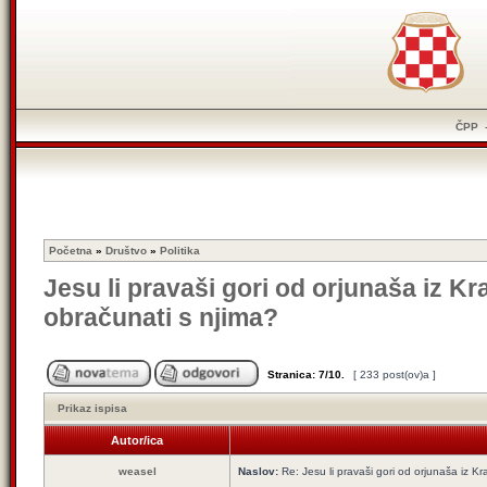
ČPP
Početna
»
Društvo
»
Politika
Jesu li pravaši gori od orjunaša iz Kr
obračunati s njima?
Stranica:
7
/
10
.
[ 233 post(ov)a ]
Prikaz ispisa
Autor/ica
weasel
Naslov:
Re: Jesu li pravaši gori od orjunaša iz Kra