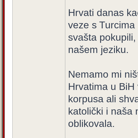
Hrvati danas k
veze s Turcima k
svašta pokupili,
našem jeziku.
Nemamo mi ništa 
Hrvatima u BiH v
korpusa ali shva
katolički i naša
oblikovala.