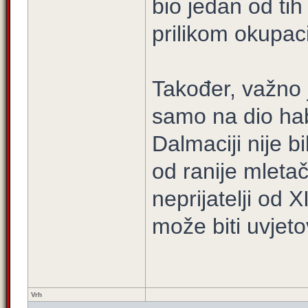
bio jedan od ti
prilikom okupaci
Također, važno 
samo na dio ha
Dalmaciji nije bi
od ranije mletačk
neprijatelji od 
može biti uvjet
Vrh