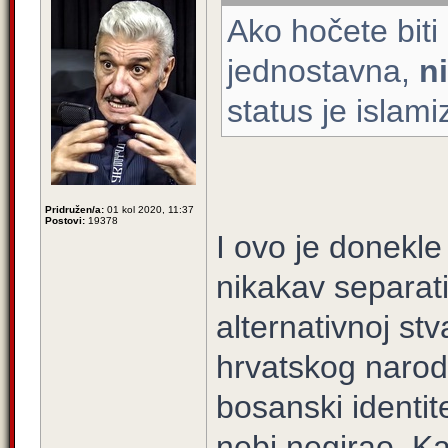
Ako hočete biti
jednostavna,
n
status je islamiz
Pridružen/a:
01 kol 2020, 11:37
Postovi:
19378
I ovo je donekl
nikakav separati
alternativnoj st
hrvatskog naroda
bosanski identit
nebi negirao. Ka