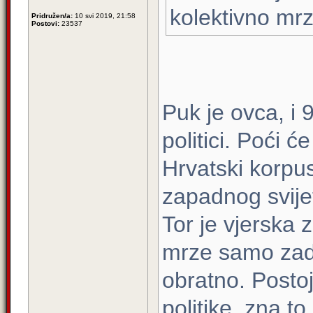
kolektivno mrz
Pridružen/a:
10 svi 2019, 21:58
Postovi:
23537
Puk je ovca, i 
politici. Poći ć
Hrvatski korpus
zapadnog svijet
Tor je vjerska 
mrze samo zadrt
obratno. Postoj
politike, zna to