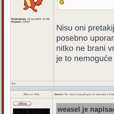
Pridružen/a:
10 svi 2019, 21:58
Postovi:
23537
Nisu oni pretaki
posebno uporan 
nitko ne brani v
je to nemoguće 
Vrh
Rika sv Vida
Naslov:
Re: Jesu li pravaši gori od orjunaša iz Kral
weasel je napisao