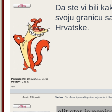
Da ste vi bili ka
svoju granicu 
Hrvatske.
Pridružen/a:
10 svi 2019, 21:58
Postovi:
23537
Vrh
Josip Filipović
Naslov:
Re: Jesu li pravaši gori od orjunaša iz Kra