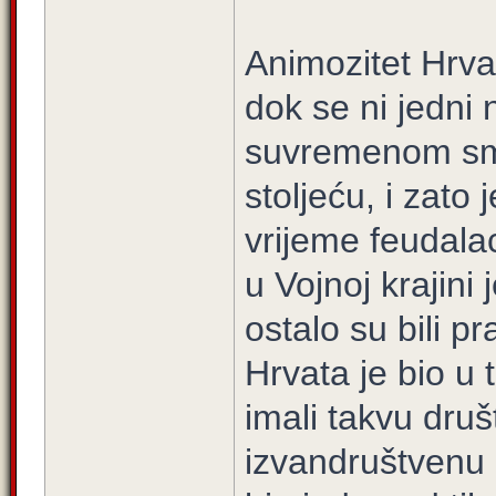
Animozitet Hrvat
dok se ni jedni 
suvremenom smis
stoljeću, i zato
vrijeme feudala
u Vojnoj krajini
ostalo su bili p
Hrvata je bio u
imali takvu dru
izvandruštvenu 