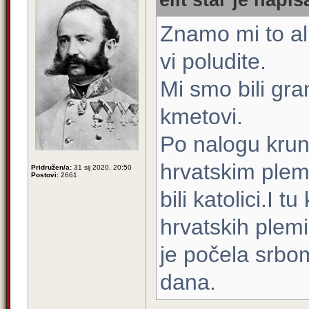
elit star je napis
Znamo mi to al
vi poludite.
Mi smo bili gra
kmetovi.
Po nalogu krun
hrvatskim plem
Pridružen/a:
31 sij 2020, 20:50
Postovi:
2661
bili katolici.I 
hrvatskih plem
je počela srbom
dana.