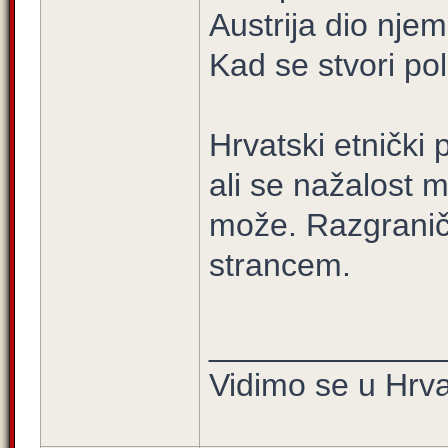
Austrija dio nje
Kad se stvori poli
Hrvatski etnički 
ali se nažalost mo
može. Razgranič
strancem.
_____________
Vidimo se u Hrva