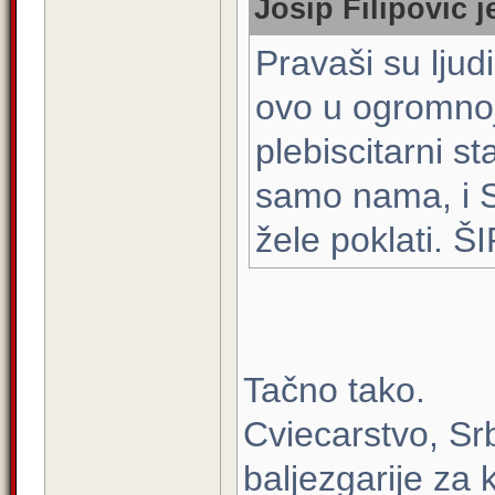
Josip Filipović j
Pravaši su ljudi
ovo u ogromnoj 
plebiscitarni s
samo nama, i Sr
žele poklati.
Tačno tako.
Cviecarstvo, Sr
baljezgarije za 