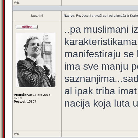
Vrh
laganini
Naslov:
Re: Jesu li pravaši gori od orjunaša iz Kralj
..pa muslimani i
karakteristikama l
manifestiraju se
ima sve manju p
saznanjima...sad
al ipak triba ima
Pridružen/a:
18 pro 2015,
09:33
nacija koja luta u
Postovi:
15397
Vrh