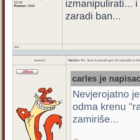
izmanipulirati...
22:20
Postovi:
3484
zaradi ban...
Vrh
weasel
Naslov:
Re: Jesu li pravaši gori od orjunaša iz Kra
carles je napisao
Nevjerojatno je
odma krenu ''r
zamiriše...