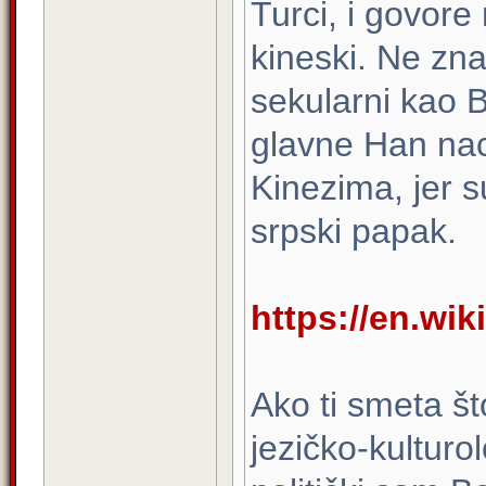
Turci, i govore 
kineski. Ne zna
sekularni kao B
glavne Han nac
Kinezima, jer 
srpski papak.
https://en.wik
Ako ti smeta št
jezičko-kulturo