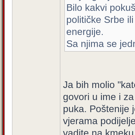
Bilo kakvi pokuš
političke Srbe i
energije.
Sa njima se jedn
Ja bih molio "kat
govori u ime i z
puka. Poštenije j
vjerama podijelj
vadite na kmeku 