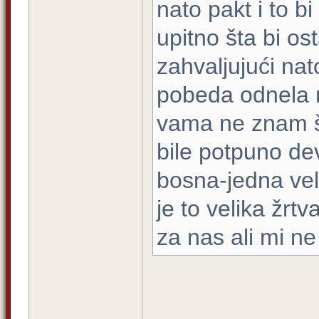
nato pakt i to bi
upitno šta bi os
zahvaljujući nat
pobeda odnela m
vama ne znam šta
bile potpuno dev
bosna-jedna vel
je to velika žrt
za nas ali mi ne