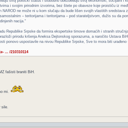
uju svoj politički status i slobodno obezbeđuju svoj ekonomski, socijalni i ku
vima i svojim prirodnim izvorima, bez štete po obaveze koje proističu iz m
 NAROD ne može ni u kom slučaju da bude lišen svojih vlastitih sredstava za 
esamostalnim – teritorijama i teritorijama – pod starateljstvom, dužis su da 
injenih nacija."
du Republike Srpske da formira ekspertske timove domaćih i stranih stručnj
obrazloži prirodu kršenja Aneksa Dejtonskog sporazuma, a naročito Ustava BiH
osti ponovo uspostavile na nivou Republike Srpske, Sve to mora biti urađen
e- ... /210310114
 fašisti braniti BiH.
mo mi.
sile.