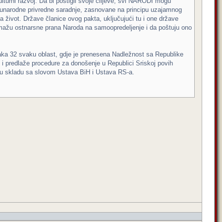
lturni razvoj. Da bi postigli svoje ciljeve, svi NARODI mogu
eđunarodne privredne saradnje, zasnovane na principu uzajamnog
život. Države članice ovog pakta, uključujući tu i one države
pomažu ostnarsne prana Naroda na samoopredeljenje i da poštuju ono
aka 32 svaku oblast, gdje je prenesena Nadležnost sa Republike
 i predlaže procedure za donošenje u Republici Sriskoj povih
o u skladu sa slovom Ustava BiH i Ustava RS-a.