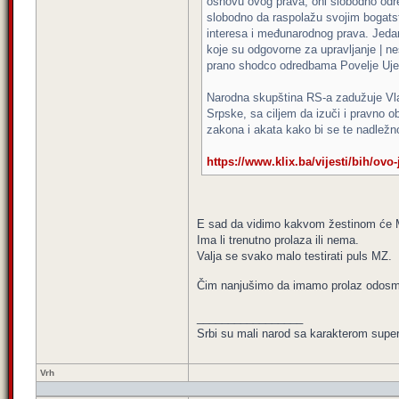
osnovu ovog prava, oni slobodno određ
slobodno da raspolažu svojim bogatst
interesa i međunarodnog prava. Jedan
koje su odgovorne za upravljanje | n
prano shodco odredbama Povelje Ujed
Narodna skupština RS-a zadužuje Vla
Srpske, sa ciljem da izuči i pravno 
zakona i akata kako bi se te nadležn
https://www.klix.ba/vijesti/bih/ovo-j
E sad da vidimo kakvom žestinom će MZ
Ima li trenutno prolaza ili nema.
Valja se svako malo testirati puls MZ.
Čim nanjušimo da imamo prolaz odos
_________________
Srbi su mali narod sa karakterom super 
Vrh