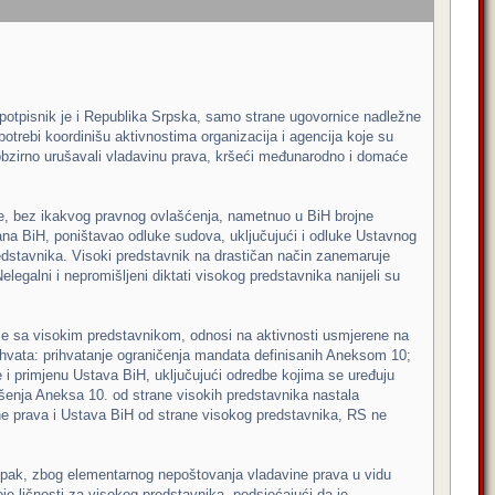
potpisnik je i Republika Srpska, samo strane ugovornice nadležne
otrebi koordinišu aktivnostima organizacija i agencija koje su
zobzirno urušavali vladavinu prava, kršeći međunarodno i domaće
e, bez ikakvog pravnog ovlašćenja, nametnuo u BiH brojne
ana BiH, poništavao odluke sudova, uključujući i odluke Ustavnog
edstavnika. Visoki predstavnik na drastičan način zanemaruje
elegalni i nepromišljeni diktati visokog predstavnika nanijeli su
e sa visokim predstavnikom, odnosi na aktivnosti usmjerene na
hvata: prihvatanje ograničenja mandata definisanih Aneksom 10;
 i primjenu Ustava BiH, uključujući odredbe kojima se uređuju
šenja Aneksa 10. od strane visokih predstavnika nastala
e prava i Ustava BiH od strane visokog predstavnika, RS ne
pak, zbog elementarnog nepoštovanja vladavine prava u vidu
je ličnosti za visokog predstavnika, podsjećajući da je