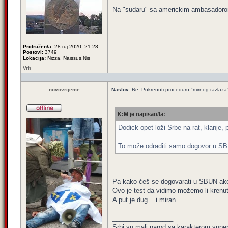
Na "sudaru" sa americkim ambasadoro
Pridružen/a:
28 ruj 2020, 21:28
Postovi:
3749
Lokacija:
Nizza, Naissus,Nis
Vrh
novovrijeme
Naslov:
Re: Pokrenuti proceduru "mirnog razlaza
K:M je napisao/la:
Dodick opet loži Srbe na rat, klanje, p
To može odraditi samo dogovor u SB U
Pa kako ćeš se dogovarati u SBUN ako 
Ovo je test da vidimo možemo li krenut
A put je dug... i miran.
_________________
Srbi su mali narod sa karakterom super 