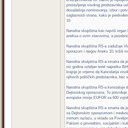
postavljenje visokog predstavnika u
dosadašnja nominovanja, izbor i potv
saglasnosti strana, kako je predviđ
10.
Narodna skupština kao najviši organ 
aneksa o ovim stavovima, a posebno 
Narodna skupština RS-a zadužuje Vlad
sporazum i njegov Aneks 10, kršili m
Narodna skutpitina RS-a smatra da je
niz godina ozbiljan teret napretku B
krajnje je vrijeme da Kancelarija vis
njihovih političkih predstavnika, be
Narodna skupština RS-a konstatuje da
Dejtonskog sporazuma. To potvrđuje i
evropske misije EUFOR sa 600 vojni
Narodna skupština RS-a smatra da je 
sa Dejtonskim sporazumom i međunaro
mirnom razlazu, u skladu sa Poveljom
Paktom o privrednim, socijalnim i ku