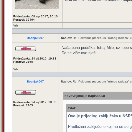
Pridružen/a:
08 srp 2017, 10:10
Postovi:
36464
Vrh
Bosnjak007
Naslov:
Re: Pokrenuti proceduru "mirnog razlaza" u
Naša puna podrška. Istraj Mile, uz tebe 
Da se više ovo riješi.
Pridružen/a:
24 sij 2019, 19:33
Postovi:
2165
Vrh
Bosnjak007
Naslov:
Re: Pokrenuti proceduru "mirnog razlaza" u
novovrijeme je napisao/la:
Pridružen/a:
24 sij 2019, 19:33
Postovi:
2165
Citat:
Ovo je prijedlog zaključaka u NSR
Predloženi zaključci o kojima će se gl