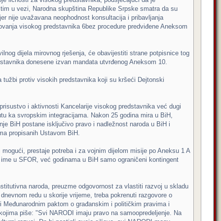
 tim u vezi, Narodna skupština Republike Srpske smatra da su
er nije uvažavana neophodnost konsultacija i pribavljanja
enovanja visokog predstavnika 6bez procedure predviđene Aneksom
og dijela mirovnog rješenja, će obavijestiti strane potpisnice tog
predstavnika donesene izvan mandata utvrđenog Aneksom 10.
užbi protiv visokih predstavnika koji su kršeći Dejtonski
risustvo i aktivnosti Kancelarije visokog predstavnika već dugi
putu ka svropskim integracijama. Nakon 25 godina mira u BiH,
nje BiH postane isključivo pravo i nadležnost naroda u BiH i
zama propisanih Ustavom BiH.
 mogući, prestaje potreba i za vojnim dijelom misije po Aneksu 1 A
jala ime u SFOR, već godinama u BiH samo ograničeni kontingent
stitutivna naroda, preuzme odgovornost za vlastiti razvoj u skladu
nevnom redu u skorije vrijeme, treba pokrenuti razgovore o
 i Međunarodnim paktom o građanskim i političkim pravima i
u kojima piše: "Svi NARODI imaju pravo na samoopredeljenje. Na