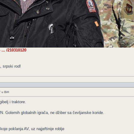
- ... /210310120
, srpski rod!
" u BiH
ibelj i traktore.
. Golemih globalnih igrača, ne džiber sa čevljanske koride.
oje poklanja AV, uz najjeftinije roblje