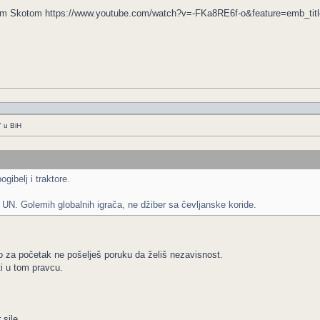
m Skotom https://www.youtube.com/watch?v=-FKa8RE6f-o&feature=emb_titl
" u BiH
ogibelj i traktore.
N. Golemih globalnih igrača, ne džiber sa čevljanske koride.
za početak ne pošelješ poruku da želiš nezavisnost.
i u tom pravcu.
sile.