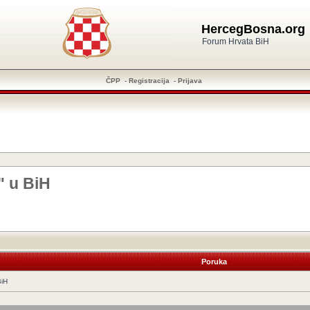
HercegBosna.org
Forum Hrvata BiH
ČPP
-
Registracija
-
Prijava
" u BiH
Poruka
BiH