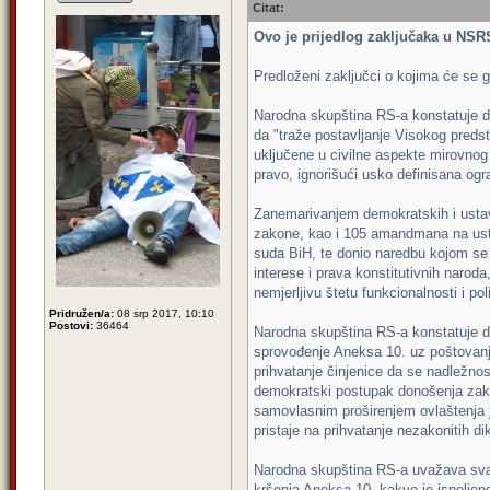
Citat:
Ovo je prijedlog zaključaka u NSR
Predloženi zaključci o kojima će se g
Narodna skupština RS-a konstatuje d
da "traže postavljanje Visokog predst
uključene u civilne aspekte mirovnog
pravo, ignorišući usko definisana o
Zanemarivanjem demokratskih i ustav
zakone, kao i 105 amandmana na ustav
suda BiH, te donio naredbu kojom se 
interese i prava konstitutivnih naroda
nemjerljivu štetu funkcionalnosti i pol
Pridružen/a:
08 srp 2017, 10:10
Postovi:
36464
Narodna skupština RS-a konstatuje d
sprovođenje Aneksa 10. uz poštovanj
prihvatanje činjenice da se nadležno
demokratski postupak donošenja zakon
samovlasnim proširenjem ovlaštenja 
pristaje na prihvatanje nezakonitih d
Narodna skupština RS-a uvažava svak
kršenja Aneksa 10. kakvo je ispoljeno