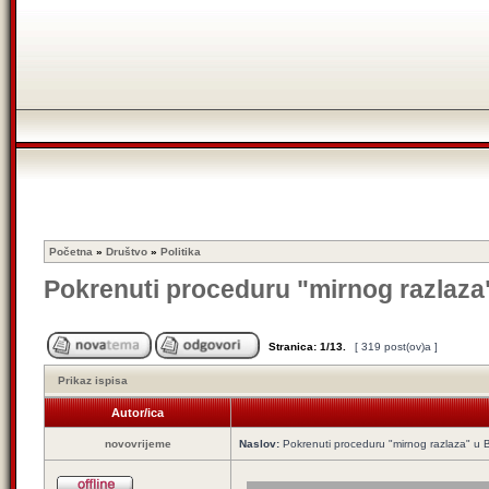
Početna
»
Društvo
»
Politika
Pokrenuti proceduru "mirnog razlaza
Stranica:
1
/
13
.
[ 319 post(ov)a ]
Prikaz ispisa
Autor/ica
novovrijeme
Naslov:
Pokrenuti proceduru "mirnog razlaza" u 