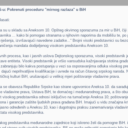
S-u: Pokrenuti proceduru "mirnog razlaza" u BiH
lasati:
a su u skladu sa Aneksom 10. Opšteg okvirnog sporazuma za mir u BiH, čiji 
avnika ... kako bi pomogao stranama u njihovim naporima da mobilišu te, po p
 rješenja, izvršavajući navedene zadatke...“ Brojni visoki predstavnici su be
graničenja mandata dodijeljenog visokom predstavniku Aneksom 10.
nih procesa, kao i jasnih uslova Dejtonskog sporazuma, visoki predstavnik j
e entiteta. Visoki predstavnik je vršio vansudska kažnjavanja stotina građ
zabranjuju bilo kakva postupanja u vezi sa osporavanjima odluka visokog pr
, dajući neprihvatljive kvalifikacije i uvrede na račun čitavog srpskog naroda. N
itičkoj kulturi BiH, urušavajući u velikoj mjeri poštovanje vladavine prava.
a se obaveza Republike Srpske kao strane ugovornice Aneksa 10. da sarađuj
e vladavine prava, Ustava BiH, te domaćeg i međunarodnog prava, a što obu
st visokog predstavnika odnosi isključivo na tumačenje Aneksa 10; poštovanje
a i garancije zaštite ljudskih prava građana BiH. Imajući u vidu značajna kr
jasno određenih u Aneksu 10, kao i dugotrajnu praksu zanemarivanja vladavin
iktata visokog predstavnika.
og predstavnika međunarodne zajednice koji iskreno želi da pomogne BiH. i
 od strane svih visokih predstavnika, RS ne može prihvatiti nametanje bilo ko