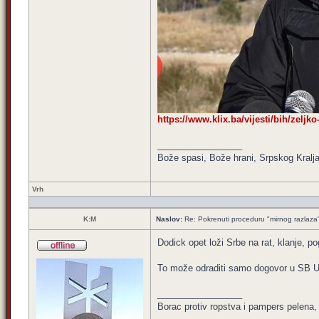
https://www.klix.ba/vijesti/bih/zeljko
_________________
Bože spasi, Bože hrani, Srpskog Kralja
Vrh
K:M
Naslov:
Re: Pokrenuti proceduru "mirnog razlaza
Dodick opet loži Srbe na rat, klanje, pog
To može odraditi samo dogovor u SB UN
_________________
Borac protiv ropstva i pampers pelena, k