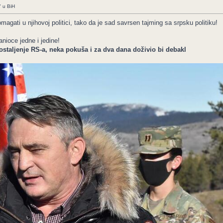
" u BiH
gati u njihovoj politici, tako da je sad savrsen tajming sa srpsku politiku!
nioce jedne i jedine!
staljenje RS-a, neka pokuša i za dva dana doživio bi debakl