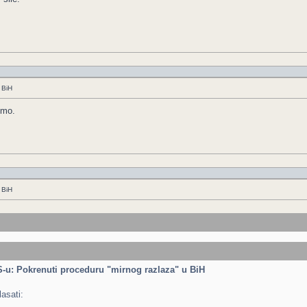
 BiH
smo.
 BiH
S-u: Pokrenuti proceduru "mirnog razlaza" u BiH
asati: