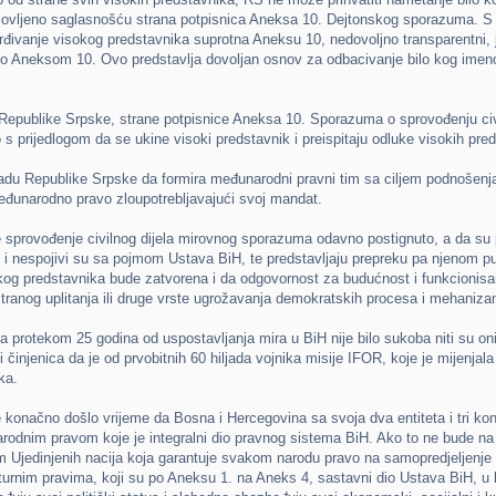
slovljeno saglasnošću strana potpisnica Aneksa 10. Dejtonskog sporazuma. S
rđivanje visokog predstavnika suprotna Aneksu 10, nedovoljno transparentni, j
eno Aneksom 10. Ovo predstavlja dovoljan osnov za odbacivanje bilo kog im
Republike Srpske, strane potpisnice Aneksa 10. Sporazuma o sprovođenju civiln
s prijedlogom da se ukine visoki predstavnik i preispitaju odluke visokih 
u Republike Srpske da formira međunarodni pravni tim sa ciljem podnošenja t
eđunarodno pravo zloupotrebljavajući svoj mandat.
 sprovođenje civilnog dijela mirovnog sporazuma odavno postignuto, a da su p
iH i nespojivi su sa pojmom Ustava BiH, te predstavljaju prepreku pa njenom 
okog predstavnika bude zatvorena i da odgovornost za budućnost i funkcionisa
z stranog uplitanja ili druge vrste ugrožavanja demokratskih procesa i mehani
 protekom 25 godina od uspostavljanja mira u BiH nije bilo sukoba niti su oni
 činjenica da je od prvobitnih 60 hiljada vojnika misije IFOR, koje je mijen
ka.
konačno došlo vrijeme da Bosna i Hercegovina sa svoja dva entiteta i tri kon
dnim pravom koje je integralni dio pravnog sistema BiH. Ako to ne bude na d
 Ujedinjenih nacija koja garantuje svakom narodu pravo na samopredjeljenje
lturnim pravima, koji su po Aneksu 1. na Aneks 4, sastavni dio Ustava BiH, 