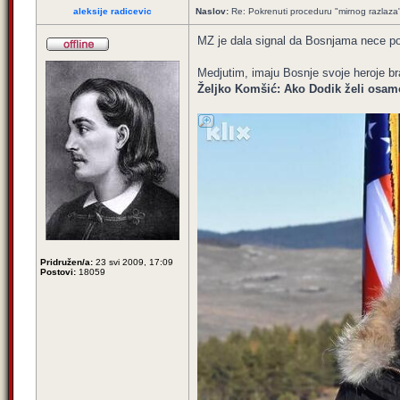
aleksije radicevic
Naslov:
Re: Pokrenuti proceduru "mirnog razlaza
MZ je dala signal da Bosnjama nece poma
Medjutim, imaju Bosnje svoje heroje bra
Željko Komšić: Ako Dodik želi osamo
Pridružen/a:
23 svi 2009, 17:09
Postovi:
18059