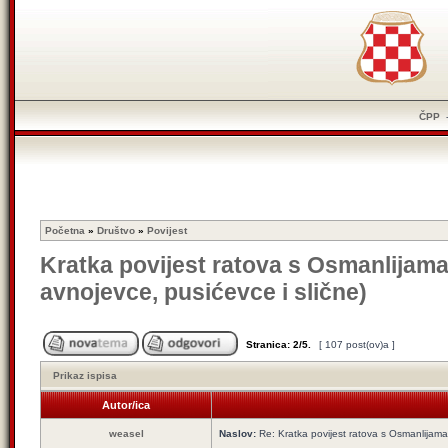
ČPP
Početna
»
Društvo
»
Povijest
Kratka povijest ratova s Osmanlijam
avnojevce, pusićevce i slične)
Stranica:
2
/
5
.
[ 107 post(ov)a ]
Prikaz ispisa
Autor/ica
weasel
Naslov:
Re: Kratka povijest ratova s Osmanlijam