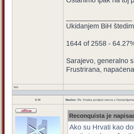
Ostanimo ipak na toj p
_________________
Ukidanjem BiH štedimo
1644 of 2558 - 64.27
Sarajevo, generalno sa
Frustrirana, napaćena
Vrh
K:M
Naslov:
Re: Kratka povijest ratova s Osmanlijam
Reconquista je napisao
Ako su Hrvati kao dobr