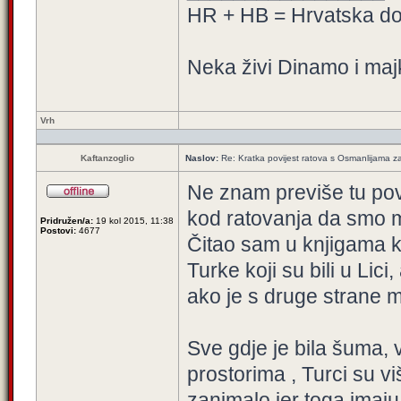
HR + HB = Hrvatska d
Neka živi Dinamo i maj
Vrh
Kaftanzoglio
Naslov:
Re: Kratka povijest ratova s Osmanlijama z
Ne znam previše tu povij
kod ratovanja da smo mi 
Pridružen/a:
19 kol 2015, 11:38
Postovi:
4677
Čitao sam u knjigama k
Turke koji su bili u Lici
ako je s druge strane 
Sve gdje je bila šuma,
prostorima , Turci su vi
zanimalo jer toga imaju