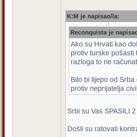
K:M je napisao/la:
Reconquista je napisao
Ako su Hrvati kao dobr
protiv turske pošasti
razloga to ne računat
Bilo bi lijepo od Srb
protiv neprijatelja civ
Srbi su Vas SPASILI 2 X
Došli su ratovati kontr