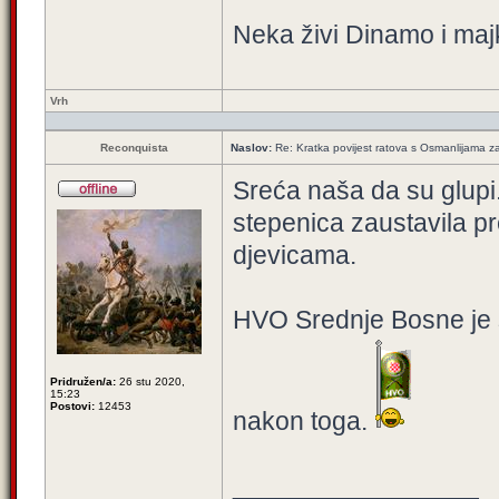
Neka živi Dinamo i maj
Vrh
Reconquista
Naslov:
Re: Kratka povijest ratova s Osmanlijama z
Sreća naša da su glupi.
stepenica zaustavila pr
djevicama.
HVO Srednje Bosne je 
Pridružen/a:
26 stu 2020,
15:23
Postovi:
12453
nakon toga.
_________________