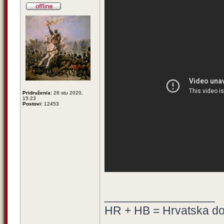
Pridružen/a:
26 stu 2020,
15:23
Postovi:
12453
_________________
HR + HB = Hrvatska d