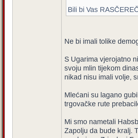
Bili bi Vas RASČEREČIL
Ne bi imali tolike demo
S Ugarima vjerojatno ni
svoju mlin tijekom dinas
nikad nisu imali volje, 
Mlećani su lagano gubil
trgovačke rute prebacil
Mi smo nametali Habsb
Zapolju da bude kralj. 