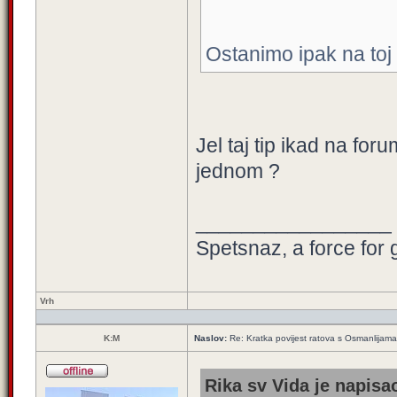
Ostanimo ipak na toj 
Jel taj tip ikad na fo
jednom ?
_________________
Spetsnaz, a force for 
Vrh
K:M
Naslov:
Re: Kratka povijest ratova s Osmanlijam
Rika sv Vida je napisao