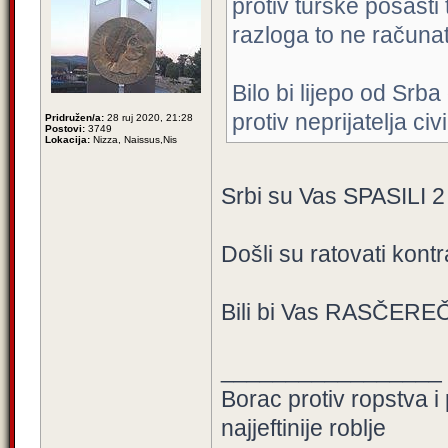
protiv turske pošasti
razloga to ne računat
Bilo bi lijepo od Srb
protiv neprijatelja civ
Pridružen/a:
28 ruj 2020, 21:28
Postovi:
3749
Lokacija:
Nizza, Naissus,Nis
Srbi su Vas SPASILI 2 
Došli su ratovati kont
Bili bi Vas RASČEREČIL
_________________
Borac protiv ropstva i
najjeftinije roblje