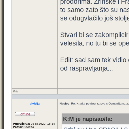
prodorima. Zrinske i Fr
to samo zato što su nas 
se odugvlačilo još stol
Stvari bi se zakomplici
velesila, no tu bi se ope
Edit: sad sam tek vidio 
od raspravljanja...
Vrh
divizija
Naslov:
Re: Kratka povijest ratova s Osmanlijama z
K:M je napisao/la:
Pridružen/a:
08 sij 2020, 16:34
Postovi:
23664