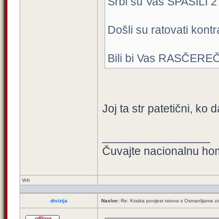
Srbi su Vas SPASILI 2 X
Došli su ratovati kontr
Bili bi Vas RASČEREČIL
Joj ta str patetični, ko 
_________________
Čuvajte nacionalnu ho
Vrh
divizija
Naslov:
Re: Kratka povijest ratova s Osmanlijama z