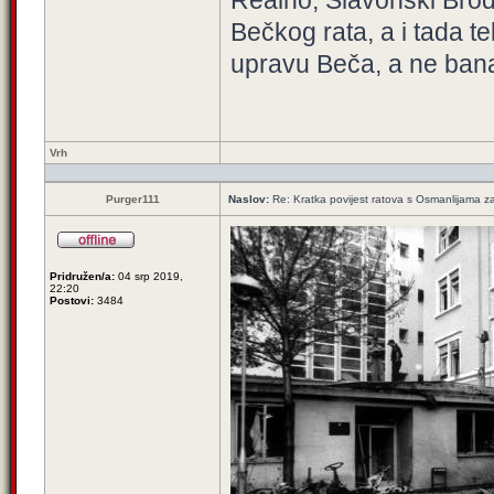
Realno, Slavonski Brod 
Bečkog rata, a i tada t
upravu Beča, a ne bana
Vrh
Purger111
Naslov:
Re: Kratka povijest ratova s Osmanlijama z
Pridružen/a:
04 srp 2019,
22:20
Postovi:
3484