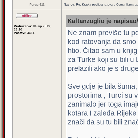
Purger111
Naslov:
Re: Kratka povijest ratova s Osmanlijama z
Kaftanzoglio je napisao/
Pridružen/a:
04 srp 2019,
22:20
Ne znam previše tu povi
Postovi:
3484
kod ratovanja da smo mi
htio. Čitao sam u knj
za Turke koji su bili u 
prelazili ako je s dru
Sve gdje je bila šuma
prostorima , Turci su v
zanimalo jer toga imaj
kotara I zaleđa Rijeke
znači da su tu bili zna