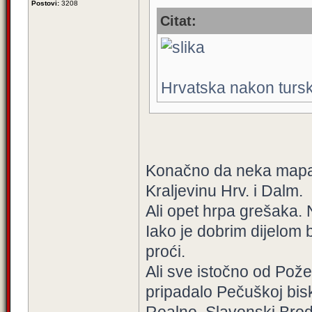
Postovi:
3208
Citat:
Hrvatska nakon turs
Konačno da neka mapa n
Kraljevinu Hrv. i Dalm.
Ali opet hrpa grešaka. 
Iako je dobrim dijelom
proći.
Ali sve istočno od Pože
pripadalo Pečuškoj bis