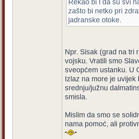
Rekao bi I da su svi n
zašto bi netko pri zdra
jadranske otoke.
Npr. Sisak (grad na tri r
vojsku. Vratili smo Sla
sveopćem ustanku. U Go
Izlaz na more je uvijek 
srednju/južnu dalmatins
smisla.
Mislim da smo se solidn
nama pomoć, ali protivni