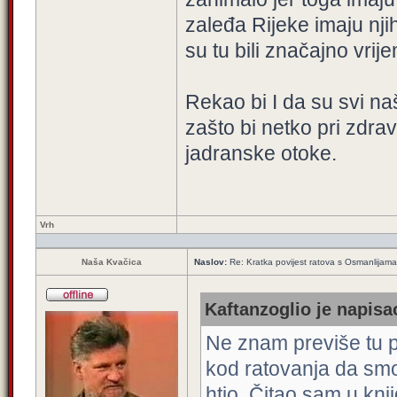
zaleđa Rijeke imaju nji
su tu bili značajno vrij
Rekao bi I da su svi na
zašto bi netko pri zdrav
jadranske otoke.
Vrh
Naša Kvačica
Naslov:
Re: Kratka povijest ratova s Osmanlijam
Kaftanzoglio je napisao
Ne znam previše tu po
kod ratovanja da smo m
htio. Čitao sam u kn