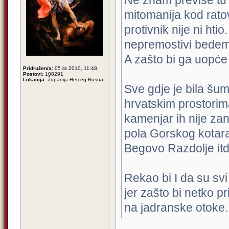
Ne znam previše tu p
mitomanija kod ratov
protivnik nije ni hti
nepremostivi bedem za
A zašto bi ga uopće 
Pridružen/a:
05 lis 2010, 11:48
Postovi:
108291
Lokacija:
Županija Herceg-Bosna
Sve gdje je bila šu
hrvatskim prostorima 
kamenjar ih nije zan
pola Gorskog kotara 
Begovo Razdolje itd.
Rekao bi I da su sv
jer zašto bi netko pr
na jadranske otoke.