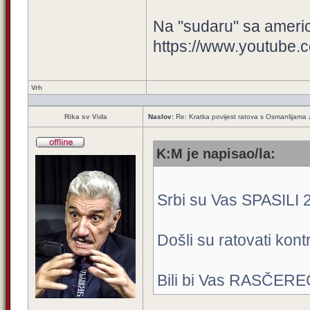
Na "sudaru" sa amer
https://www.youtube.
Vrh
Rika sv Vida
Naslov:
Re: Kratka povijest ratova s Osmanlijama
K:M je napisao/la:
Srbi su Vas SPASILI 2 
Došli su ratovati kont
Bili bi Vas RASČEREČI