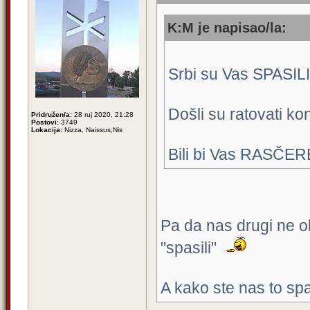
K:M je napisao/la:
Srbi su Vas SPASILI 
Došli su ratovati ko
Pridružen/a:
28 ruj 2020, 21:28
Postovi:
3749
Lokacija:
Nizza, Naissus,Nis
Bili bi Vas RASČERE
Pa da nas drugi ne oku
"spasili"
A kako ste nas to spa