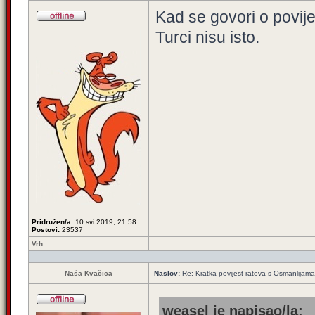
Kad se govori o povije
Turci nisu isto.
Pridružen/a:
10 svi 2019, 21:58
Postovi:
23537
Vrh
Naša Kvačica
Naslov:
Re: Kratka povijest ratova s Osmanlijam
weasel je napisao/la: