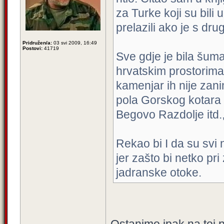
za Turke koji su bili u
prelazili ako je s dr
Pridružen/a:
03 svi 2009, 16:49
Postovi:
41719
Sve gdje je bila šum
hrvatskim prostorima ,
kamenjar ih nije zani
pola Gorskog kotara I
Begovo Razdolje itd.,
Rekao bi I da su svi
jer zašto bi netko pri
jadranske otoke.