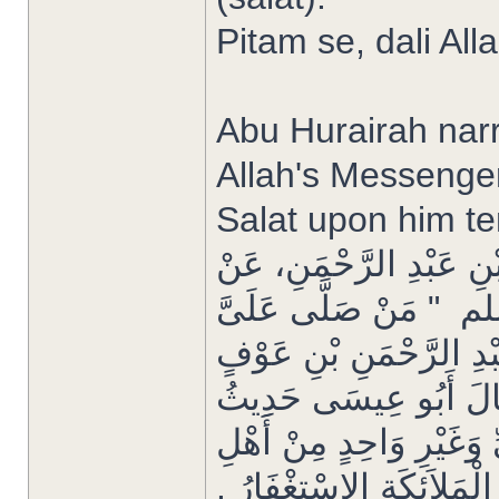
Pitam se, dali All
Abu Hurairah narr
Allah's Messenge
Salat upon him te
بْنِ عَبْدِ الرَّحْمَنِ، عَنْ
 ‏ "‏ مَنْ صَلَّى عَلَىَّ
َبْدِ الرَّحْمَنِ بْنِ عَوْفٍ
.‏ قَالَ أَبُو عِيسَى حَدِيثُ
وَغَيْرِ وَاحِدٍ مِنْ أَهْلِ
مَلاَئِكَةِ الاِسْتِغْفَارُ ‏.‏