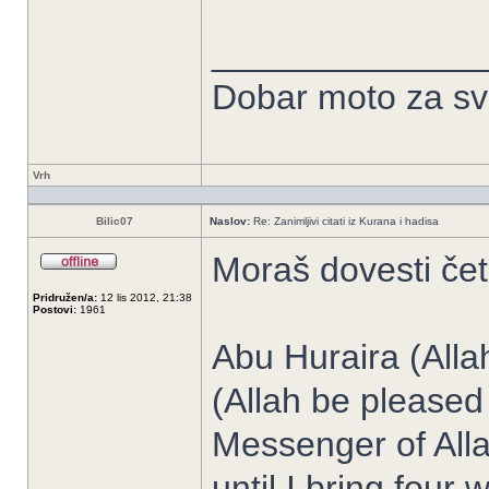
______________
Dobar moto za sve
Vrh
Bilic07
Naslov:
Re: Zanimljivi citati iz Kurana i hadisa
Moraš dovesti čet
Pridružen/a:
12 lis 2012, 21:38
Postovi:
1961
Abu Huraira (Alla
(Allah be pleased 
Messenger of Allah
until I bring four