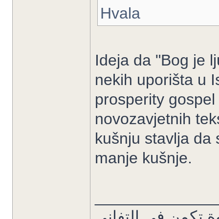
Hvala
Ideja da "Bog je l
nekih uporišta u 
prosperity gospel
novozavjetnih tek
kušnju stavlja da 
manje kušnje.
______________
ة تكمن في التفاني