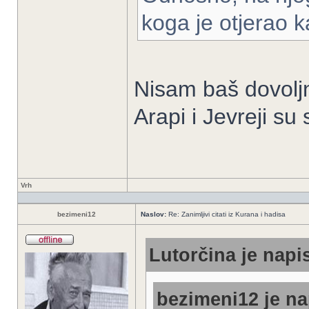
koga je otjerao k
Nisam baš dovolj
Arapi i Jevreji su
Vrh
bezimeni12
Naslov:
Re: Zanimljivi citati iz Kurana i hadisa
Lutorčina je napis
bezimeni12 je na