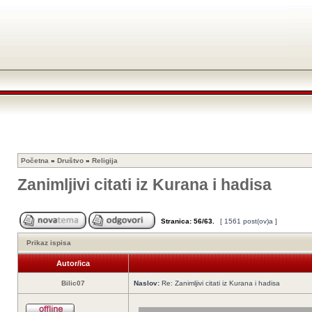
Početna
»
Društvo
»
Religija
Zanimljivi citati iz Kurana i hadisa
Stranica:
56
/
63
.
[ 1561 post(ov)a ]
Prikaz ispisa
Autor/ica
Bilic07
Naslov:
Re: Zanimljivi citati iz Kurana i hadisa