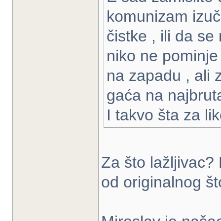
komunizam izuča
čistke , ili da s
niko ne pominje 
na zapadu , ali 
gaća na najbruta
I takvo šta za li
Za što lažljivac?
od originalnog št