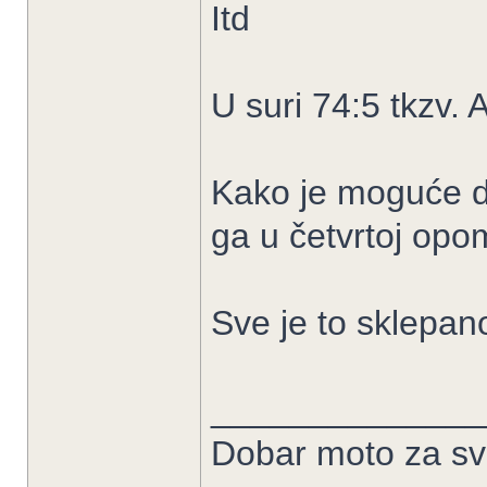
Itd
U suri 74:5 tkzv.
Kako je moguće da
ga u četvrtoj opo
Sve je to sklepano
______________
Dobar moto za sve