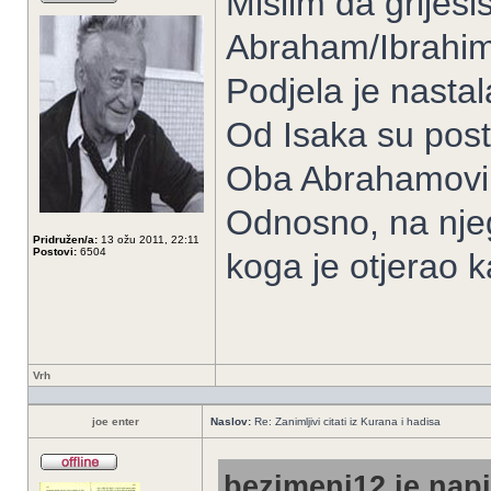
Mislim da griješiš
Abraham/Ibrahim 
Podjela je nastal
Od Isaka su posta
Oba Abrahamovi 
Odnosno, na nje
Pridružen/a:
13 ožu 2011, 22:11
Postovi:
6504
koga je otjerao k
Vrh
joe enter
Naslov:
Re: Zanimljivi citati iz Kurana i hadisa
bezimeni12 je napi