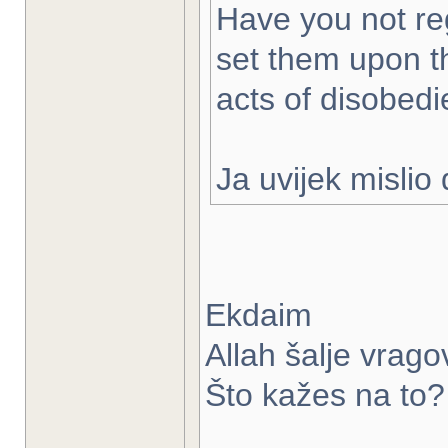
Have you not re
set them upon th
acts of disobed
Ja uvijek mislio
Ekdaim
Allah šalje vrago
Što kažes na to?