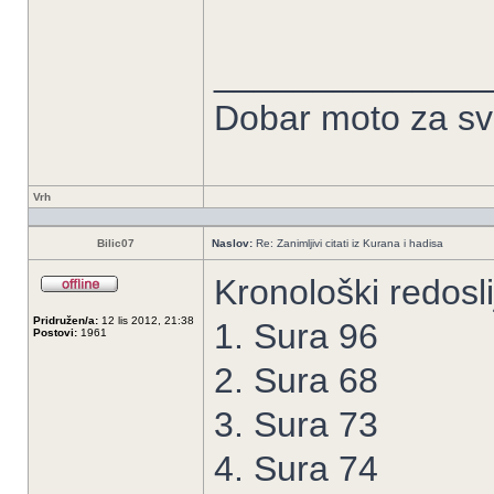
______________
Dobar moto za sve
Vrh
Bilic07
Naslov:
Re: Zanimljivi citati iz Kurana i hadisa
Kronološki redosli
Pridružen/a:
12 lis 2012, 21:38
1. Sura 96
Postovi:
1961
2. Sura 68
3. Sura 73
4. Sura 74