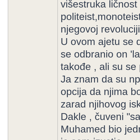
višestruka ličnost
politeist,monoteis
njegovoj revoluciji
U ovom ajetu se di
se odbranio on 'la
takođe , ali su se 
Ja znam da su npr.
opcija da njima bo
zarad njihovog is
Dakle , čuveni "sat
Muhamed bio jedni