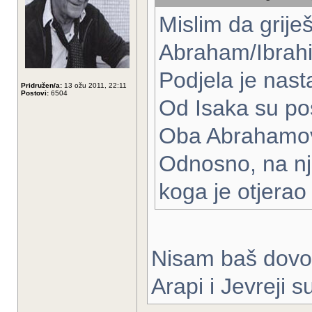
Mislim da griješ
Abraham/Ibrahim
Podjela je nasta
Pridružen/a:
13 ožu 2011, 22:11
Postovi:
6504
Od Isaka su pos
Oba Abrahamovi
Odnosno, na nj
koga je otjerao 
Nisam baš dovol
Arapi i Jevreji s