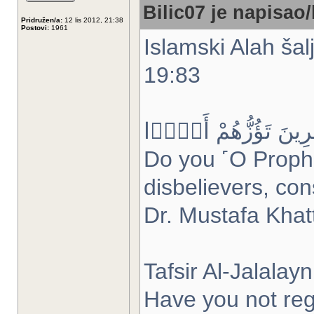
Bilic07 je napisao/
Pridružen/a:
12 lis 2012, 21:38
Postovi:
1961
Islamski Alah ša
19:83
ٰفِرِينَ تَؤُزُّهُمْ أَزًّۭا
Do you ˹O Prophe
disbelievers, con
Dr. Mustafa Khat
Tafsir Al-Jalalayn
Have you not reg