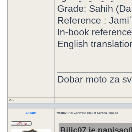
Grade: Sahih (Da
Reference : Jami`
In-book reference
English translatio
______________
Dobar moto za sve
Vrh
Ekdaim
Naslov:
Re: Zanimljivi citati iz Kurana i hadisa
Bilic07 je napisao/