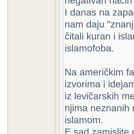
negativan način
I danas na zapad
nam daju "znanje
čitali kuran i i
islamofoba.
Na američkim fak
izvorima i ideja
iz levičarskih me
njima neznanih 
islamom.
E sad zamislite