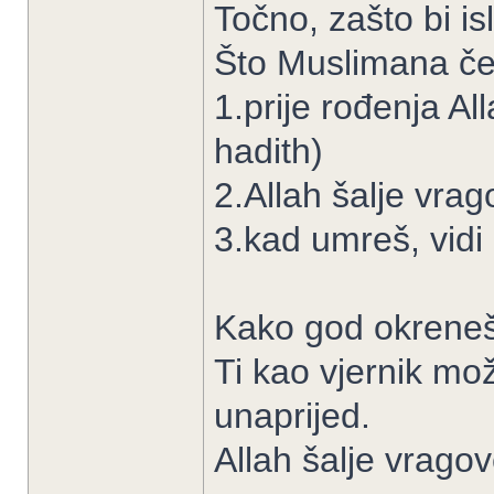
Točno, zašto bi i
Što Muslimana če
1.prije rođenja All
hadith)
2.Allah šalje vrag
3.kad umreš, vidi
Kako god okreneš
Ti kao vjernik mož
unaprijed.
Allah šalje vragov