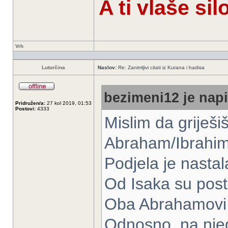
A ti vlaše si
Vrh
Lutorčina
Naslov:
Re: Zanimljivi citati iz Kurana i hadisa
bezimeni12 je napi
Pridružen/a:
27 kol 2019, 01:53
Postovi:
4333
Mislim da griješiš
Abraham/Ibrahim 
Podjela je nastal
Od Isaka su posta
Oba Abrahamovi 
Odnosno, na nje