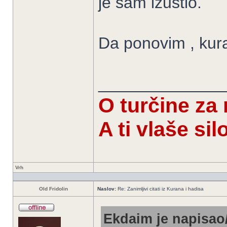
je sam izustio.
Da ponovim , kura
______________
O turčine za
A ti vlaše si
Vrh
Old Fridolin
Naslov:
Re: Zanimljivi citati iz Kurana i hadisa
Ekdaim je napisao/