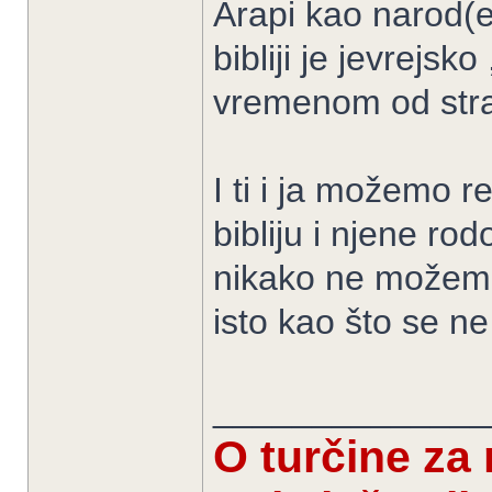
Arapi kao narod(et
bibliji je jevrejsk
vremenom od stra
I ti i ja možemo 
bibliju i njene ro
nikako ne možemo b
isto kao što se ne
______________
O turčine za