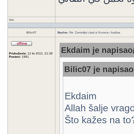
Vrh
Bilic07
Naslov:
Re: Zanimljivi citati iz Kurana i hadisa
Ekdaim je napisao/
Pridružen/a:
12 lis 2012, 21:38
Postovi:
1961
Bilic07 je napisao
Ekdaim
Allah šalje vrag
Što kažes na to