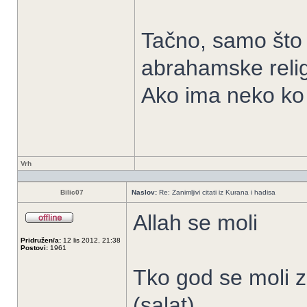
Tačno, samo što 
abrahamske relig
Ako ima neko ko 
Vrh
Bilic07
Naslov:
Re: Zanimljivi citati iz Kurana i hadisa
Allah se moli
Pridružen/a:
12 lis 2012, 21:38
Postovi:
1961
Tko god se moli 
(salat).