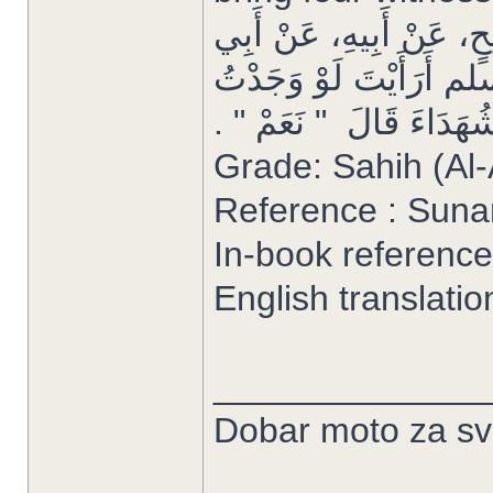
حٍ، عَنْ أَبِيهِ، عَنْ أَبِي
م أَرَأَيْتَ لَوْ وَجَدْتُ
َدَاءَ قَالَ ‏ "‏ نَعَمْ ‏"‏ ‏.‏
Reference : Sun
In-book reference
English translati
______________
Dobar moto za sve