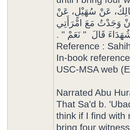
َالِكٌ، عَنْ سُهَيْلٍ، عَنْ
إِنْ وَجَدْتُ مَعَ امْرَأَتِي
هَدَاءَ قَالَ ‏ "‏ نَعَمْ ‏"‏ ‏.‏
Reference : Sahi
In-book reference
USC-MSA web (Eng
Narrated Abu Hur
That Sa'd b. 'Ubadah sa
think if I find wi
bring four witness