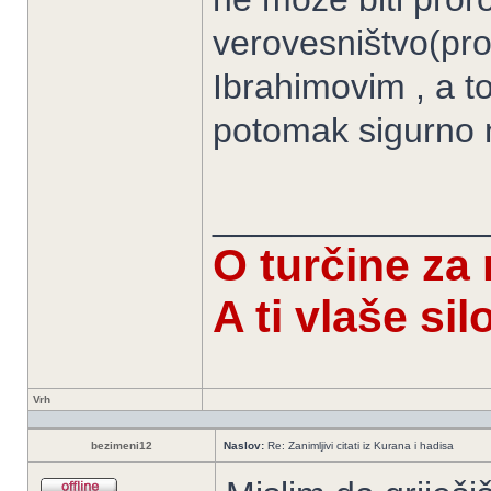
verovesništvo(pro
Ibrahimovim , a to
potomak sigurno ni
______________
O turčine za
A ti vlaše si
Vrh
bezimeni12
Naslov:
Re: Zanimljivi citati iz Kurana i hadisa