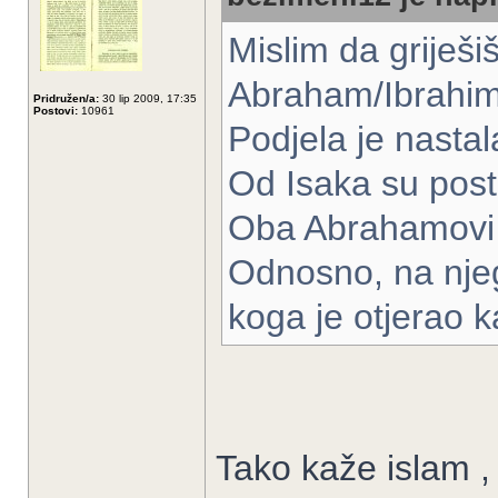
Mislim da griješiš
Abraham/Ibrahim 
Pridružen/a:
30 lip 2009, 17:35
Postovi:
10961
Podjela je nastal
Od Isaka su posta
Oba Abrahamovi 
Odnosno, na nje
koga je otjerao k
Tako kaže islam ,