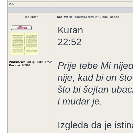
Vrh
joe enter
Naslov:
Re: Zanimljivi citati iz Kurana i hadisa
Kuran
22:52
Pridružen/a:
30 lip 2009, 17:35
Prije tebe Mi nije
Postovi:
10961
nije, kad bi on št
što bi šejtan ubac
i mudar je.
Izgleda da je ist