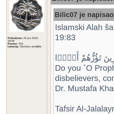
Bilic07 je napisao
Islamski Alah ša
19:83
Pridružen/a:
25 pro 2020,
18:06
Postovi:
333
Lokacija:
Obečano zemljište
ِرِينَ تَؤُزُّهُمْ أَزًّۭا
Do you ˹O Proph
disbelievers, co
Dr. Mustafa Kha
Tafsir Al-Jalalay