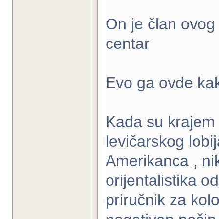
On je član ovog 
centar
Evo ga ovde kak
Kada su krajem 
levičarskog lobi
Amerikanca , nik
orijentalistika 
priručnik za kol