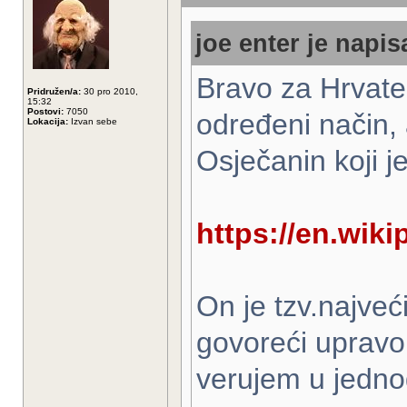
joe enter je napis
Bravo za Hrvate
Pridružen/a:
30 pro 2010,
15:32
Postovi:
7050
određeni način, 
Lokacija:
Izvan sebe
Osječanin koji 
https://en.wiki
On je tzv.najveći
govoreći upravo
verujem u jedno