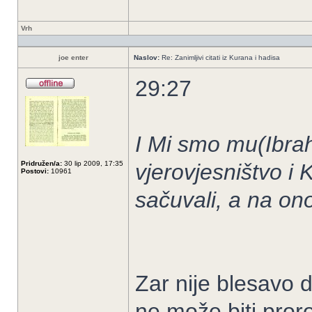
Vrh
joe enter
Naslov:
Re: Zanimljivi citati iz Kurana i hadisa
29:27
I Mi smo mu(Ibrah
Pridružen/a:
30 lip 2009, 17:35
vjerovjesništvo i 
Postovi:
10961
sačuvali, a na ono
Zar nije blesavo
ne može biti proro