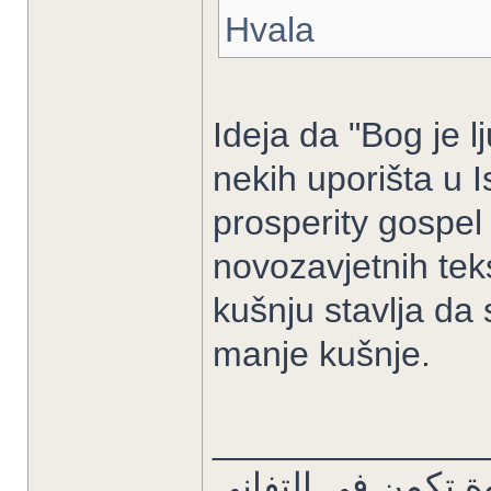
Hvala
Ideja da "Bog je l
nekih uporišta u 
prosperity gospel
novozavjetnih tek
kušnju stavlja da 
manje kušnje.
______________
ة تكمن في التفاني