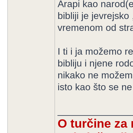
Arapi kao narod(et
bibliji je jevrejsk
vremenom od stra
I ti i ja možemo 
bibliju i njene ro
nikako ne možemo b
isto kao što se ne
______________
O turčine za