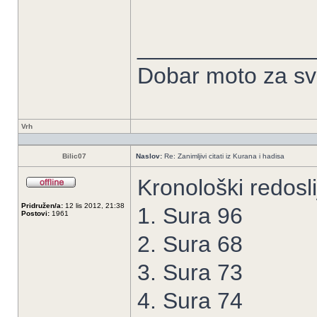
______________
Dobar moto za sve
Vrh
Bilic07
Naslov:
Re: Zanimljivi citati iz Kurana i hadisa
Kronološki redosli
Pridružen/a:
12 lis 2012, 21:38
1. Sura 96
Postovi:
1961
2. Sura 68
3. Sura 73
4. Sura 74