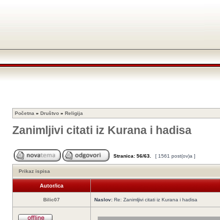
Početna
»
Društvo
»
Religija
Zanimljivi citati iz Kurana i hadisa
Stranica:
56
/
63
.
[ 1561 post(ov)a ]
Prikaz ispisa
Autor/ica
Bilic07
Naslov:
Re: Zanimljivi citati iz Kurana i hadisa