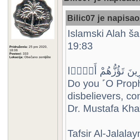
Bilic07 je napisao
Islamski Alah ša
19:83
Pridružen/a:
25 pro 2020,
18:06
Postovi:
333
Lokacija:
Obečano zemljište
ِرِينَ تَؤُزُّهُمْ أَزًّۭا
Do you ˹O Proph
disbelievers, co
Dr. Mustafa Kha
Tafsir Al-Jalalay