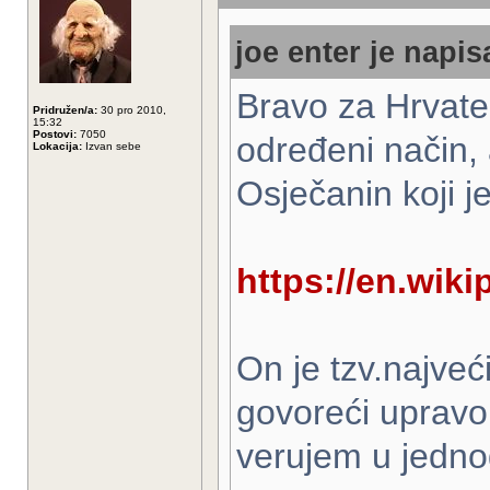
joe enter je napis
Bravo za Hrvate
Pridružen/a:
30 pro 2010,
15:32
Postovi:
7050
određeni način, 
Lokacija:
Izvan sebe
Osječanin koji 
https://en.wiki
On je tzv.najveći
govoreći upravo
verujem u jedno