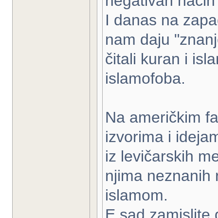
negativan način
I danas na zapad
nam daju "znanje
čitali kuran i i
islamofoba.
Na američkim fak
izvorima i ideja
iz levičarskih me
njima neznanih 
islamom.
E sad zamislite