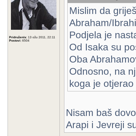
Mislim da griješ
Abraham/Ibrahim
Podjela je nasta
Pridružen/a:
13 ožu 2011, 22:11
Postovi:
6504
Od Isaka su pos
Oba Abrahamovi
Odnosno, na nj
koga je otjerao 
Nisam baš dovol
Arapi i Jevreji s