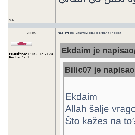
Vrh
Bilic07
Naslov:
Re: Zanimljivi citati iz Kurana i hadisa
Ekdaim je napisao/
Pridružen/a:
12 lis 2012, 21:38
Postovi:
1961
Bilic07 je napisao
Ekdaim
Allah šalje vrag
Što kažes na to