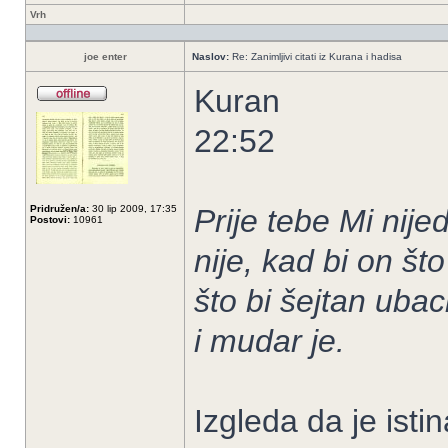
Vrh
joe enter
Naslov:
Re: Zanimljivi citati iz Kurana i hadisa
Kuran
22:52
Pridružen/a:
30 lip 2009, 17:35
Prije tebe Mi nije
Postovi:
10961
nije, kad bi on št
što bi šejtan ubac
i mudar je.
Izgleda da je ist