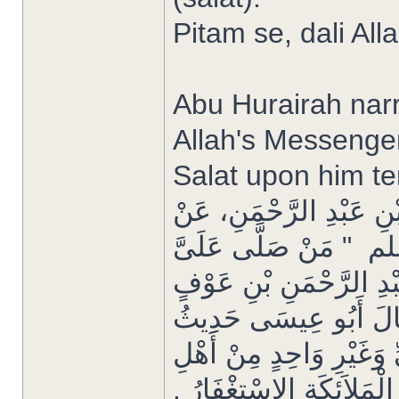
Pitam se, dali All
Abu Hurairah narr
Allah's Messenge
Salat upon him te
بْنِ عَبْدِ الرَّحْمَنِ، عَنْ
 ‏ "‏ مَنْ صَلَّى عَلَىَّ
َبْدِ الرَّحْمَنِ بْنِ عَوْفٍ
.‏ قَالَ أَبُو عِيسَى حَدِيثُ
وَغَيْرِ وَاحِدٍ مِنْ أَهْلِ
مَلاَئِكَةِ الاِسْتِغْفَارُ ‏.‏