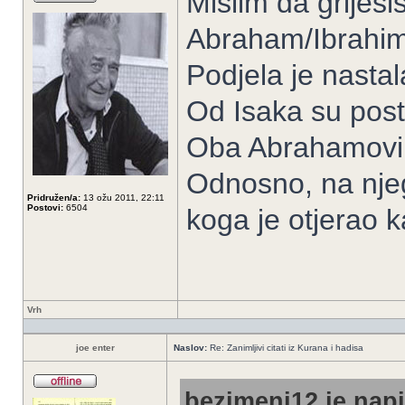
Mislim da griješiš
Abraham/Ibrahim 
Podjela je nastal
Od Isaka su posta
Oba Abrahamovi 
Odnosno, na nje
Pridružen/a:
13 ožu 2011, 22:11
Postovi:
6504
koga je otjerao k
Vrh
joe enter
Naslov:
Re: Zanimljivi citati iz Kurana i hadisa
bezimeni12 je napi