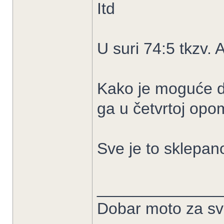
Itd
U suri 74:5 tkzv.
Kako je moguće da
ga u četvrtoj opo
Sve je to sklepano
______________
Dobar moto za sve