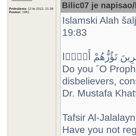
Bilic07 je napisao/
Pridružen/a:
12 lis 2012, 21:38
Postovi:
1961
Islamski Alah ša
19:83
ٰفِرِينَ تَؤُزُّهُمْ أَزًّۭا
Do you ˹O Prophe
disbelievers, con
Dr. Mustafa Khat
Tafsir Al-Jalalayn
Have you not reg