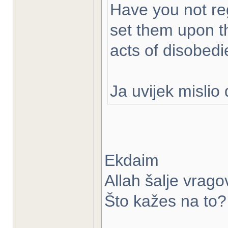
Have you not re
set them upon th
acts of disobed
Ja uvijek mislio
Ekdaim
Allah šalje vrago
Što kažes na to?