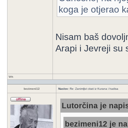
koga je otjerao k
Nisam baš dovolj
Arapi i Jevreji su
Vrh
bezimeni12
Naslov:
Re: Zanimljivi citati iz Kurana i hadisa
Lutorčina je napis
bezimeni12 je na