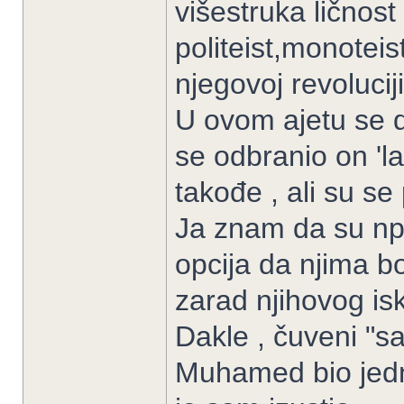
višestruka ličnost
politeist,monoteis
njegovoj revoluciji
U ovom ajetu se di
se odbranio on 'la
takođe , ali su se 
Ja znam da su npr.
opcija da njima bo
zarad njihovog is
Dakle , čuveni "sat
Muhamed bio jedni