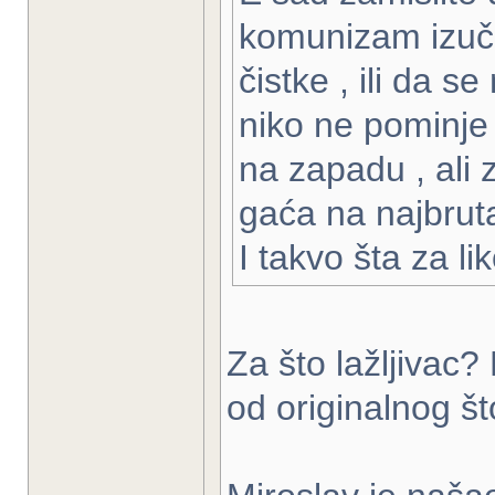
komunizam izuča
čistke , ili da s
niko ne pominje 
na zapadu , ali 
gaća na najbruta
I takvo šta za li
Za što lažljivac?
od originalnog št