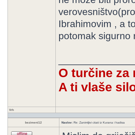
verovesništvo(pro
Ibrahimovim , a to
potomak sigurno ni
______________
O turčine za
A ti vlaše si
Vrh
bezimeni12
Naslov:
Re: Zanimljivi citati iz Kurana i hadisa