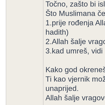
Točno, zašto bi i
Što Muslimana če
1.prije rođenja All
hadith)
2.Allah šalje vrag
3.kad umreš, vidi
Kako god okreneš
Ti kao vjernik mož
unaprijed.
Allah šalje vragov