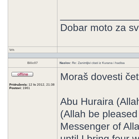
______________
Dobar moto za sve
Vrh
Bilic07
Naslov:
Re: Zanimljivi citati iz Kurana i hadisa
Moraš dovesti čet
Pridružen/a:
12 lis 2012, 21:38
Postovi:
1961
Abu Huraira (Alla
(Allah be pleased 
Messenger of Allah
until I bring four