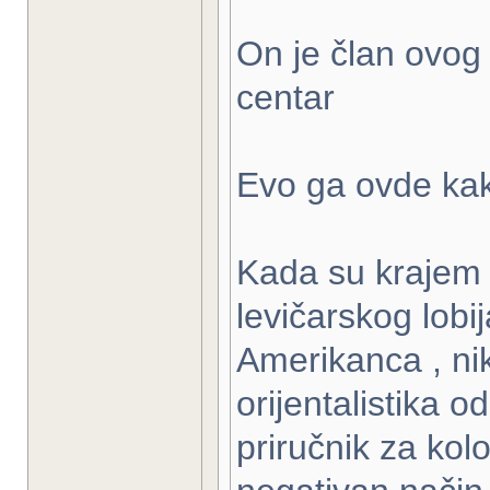
On je član ovog 
centar
Evo ga ovde kak
Kada su krajem 
levičarskog lobi
Amerikanca , nik
orijentalistika 
priručnik za kol