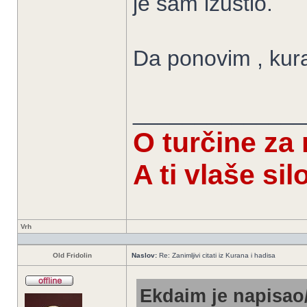
je sam izustio.
Da ponovim , kura
______________
O turčine za
A ti vlaše si
Vrh
Old Fridolin
Naslov:
Re: Zanimljivi citati iz Kurana i hadisa
Ekdaim je napisao/