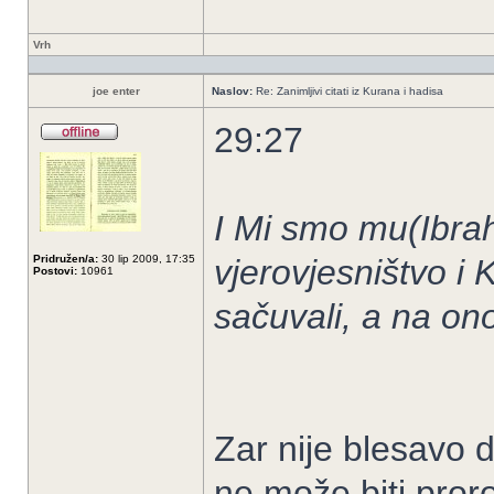
Vrh
joe enter
Naslov:
Re: Zanimljivi citati iz Kurana i hadisa
29:27
I Mi smo mu(Ibrah
Pridružen/a:
30 lip 2009, 17:35
vjerovjesništvo i 
Postovi:
10961
sačuvali, a na ono
Zar nije blesavo
ne može biti proro