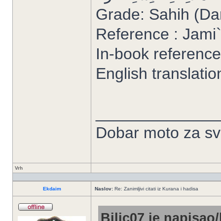
Grade: Sahih (Da
Reference : Jami`
In-book reference
English translatio
______________
Dobar moto za sve
Vrh
Ekdaim
Naslov:
Re: Zanimljivi citati iz Kurana i hadisa
Bilic07 je napisao/