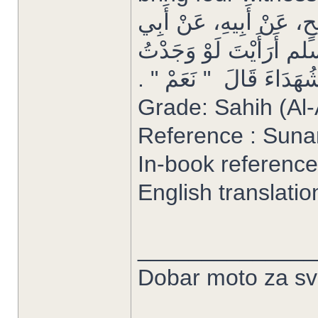
حٍ، عَنْ أَبِيهِ، عَنْ أَبِي
م أَرَأَيْتَ لَوْ وَجَدْتُ
َدَاءَ قَالَ ‏ "‏ نَعَمْ ‏"‏ ‏.‏
Reference : Sun
In-book reference
English translati
______________
Dobar moto za sve