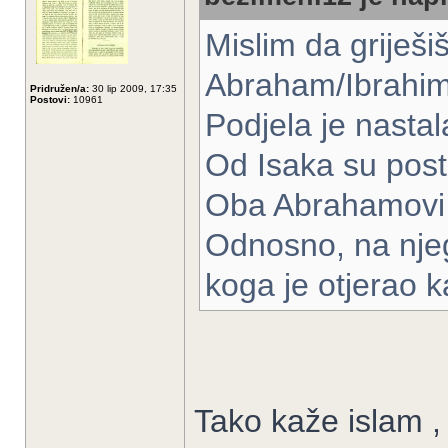
Mislim da griješiš
Abraham/Ibrahim 
Pridružen/a:
30 lip 2009, 17:35
Postovi:
10961
Podjela je nastal
Od Isaka su posta
Oba Abrahamovi 
Odnosno, na nje
koga je otjerao k
Tako kaže islam ,