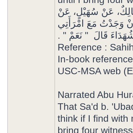
َالِكٌ، عَنْ سُهَيْلٍ، عَنْ
إِنْ وَجَدْتُ مَعَ امْرَأَتِي
هَدَاءَ قَالَ ‏ "‏ نَعَمْ ‏"‏ ‏.‏
Reference : Sahi
In-book reference
USC-MSA web (Eng
Narrated Abu Hur
That Sa'd b. 'Ubadah sa
think if I find wi
bring four witness