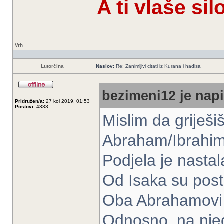
A ti vlaše si
Vrh
Lutorčina
Naslov:
Re: Zanimljivi citati iz Kurana i hadisa
bezimeni12 je napi
Pridružen/a:
27 kol 2019, 01:53
Postovi:
4333
Mislim da griješiš
Abraham/Ibrahim 
Podjela je nastal
Od Isaka su posta
Oba Abrahamovi 
Odnosno, na nje