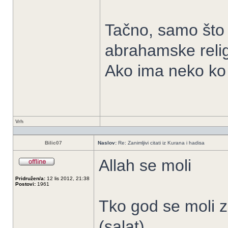
Tačno, samo što 
abrahamske relig
Ako ima neko ko 
Vrh
Bilic07
Naslov:
Re: Zanimljivi citati iz Kurana i hadisa
Allah se moli
Pridružen/a:
12 lis 2012, 21:38
Postovi:
1961
Tko god se moli 
(salat).