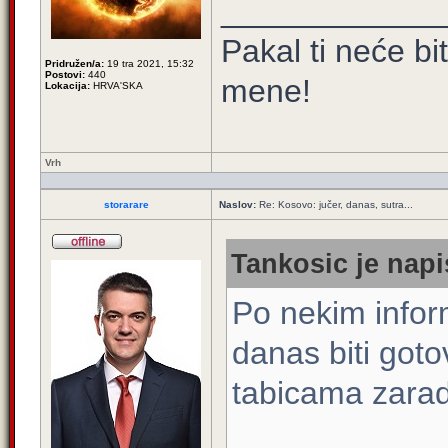
____________
Pakal ti neće bi
Pridružen/a:
19 tra 2021, 15:32
Postovi:
440
mene!
Lokacija:
HRVA'SKA
Vrh
storarare
Naslov:
Re: Kosovo: jučer, danas, sutra...
Tankosic je napi
Po nekim infor
danas biti gotov
tabicama zarad 