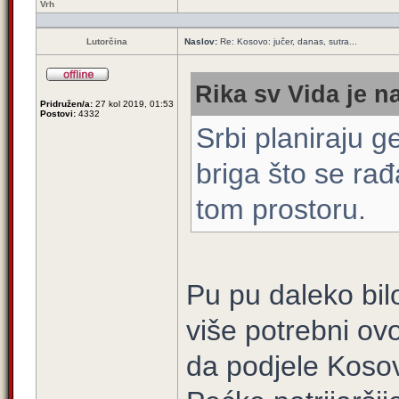
Vrh
Lutorčina
Naslov:
Re: Kosovo: jučer, danas, sutra...
Rika sv Vida je n
Pridružen/a:
27 kol 2019, 01:53
Postovi:
4332
Srbi planiraju g
briga što se ra
tom prostoru.
Pu pu daleko bilo
više potrebni ovo
da podjele Kosov