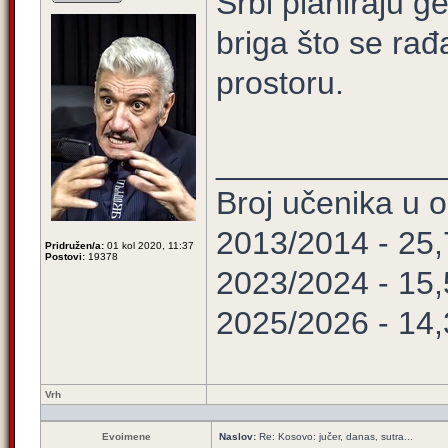
Srbi planiraju g
briga što se ra
prostoru.
____________
Broj učenika u
2013/2014 - 25
Pridružen/a:
01 kol 2020, 11:37
Postovi:
19378
2023/2024 - 15
2025/2026 - 14
Vrh
Evoimene
Naslov:
Re: Kosovo: jučer, danas, sutra...