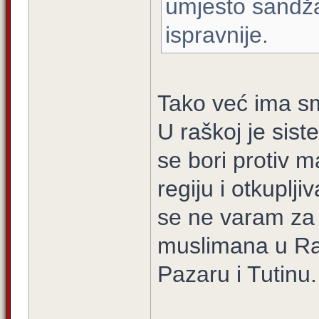
umjesto sandžač
ispravnije.
Tako već ima smi
U raškoj je sist
se bori protiv 
regiju i otkuplji
se ne varam za
muslimana u Ra
Pazaru i Tutinu.