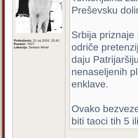
Preševsku doli
Srbija priznaje
Pridružen/a:
21 ruj 2020, 20:42
odriče pretenz
Postovi:
7637
Lokacija:
Serbian World
daju Patrijarši
nenaseljenih pl
enklave.
Ovako bezveze 
biti taoci tih 5 