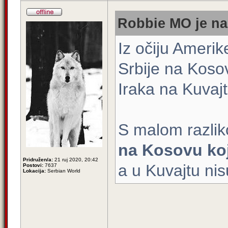
Robbie MO je na
Iz očiju Amerik
Srbije na Kosov
Iraka na Kuvajt
S malom razli
na Kosovu koj
Pridružen/a:
21 ruj 2020, 20:42
a u Kuvajtu nis
Postovi:
7637
Lokacija:
Serbian World