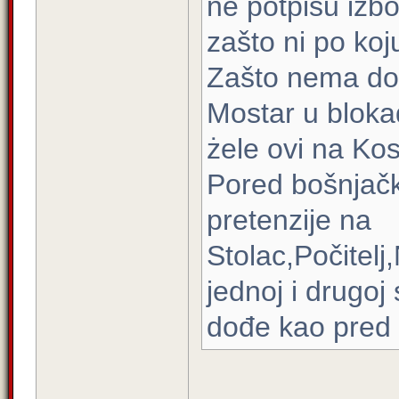
ne potpišu izbo
zašto ni po koju
Zašto nema do
Mostar u blokadi
żele ovi na Ko
Pored bošnjačk
pretenzije na
Stolac,Počitelj,
jednoj i drugoj
dođe kao pred