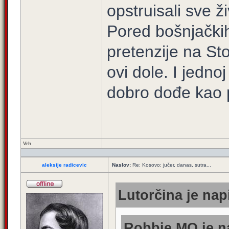
opstruisali sve ž
Pored bošnjačkih
pretenzije na Sto
ovi dole. I jedno
dobro dođe kao 
Vrh
aleksije radicevic
Naslov:
Re: Kosovo: jučer, danas, sutra...
Lutorčina je nap
Robbie MO je na