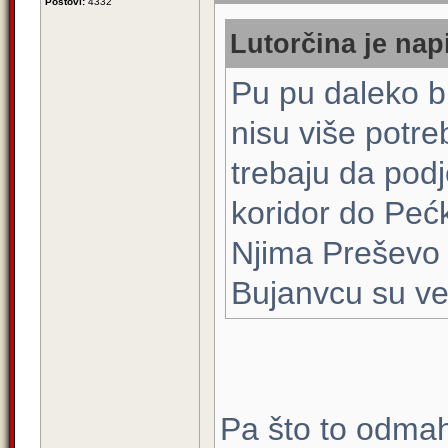
Postovi:
4332
Lutorčina je nap
Pu pu daleko bi
nisu više potre
trebaju da pod
koridor do Pećk
Njima Preševo 
Bujanvcu su ve
Pa što to odmah