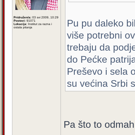
Pridružen/a:
03 svi 2009, 10:29
Pu pu daleko bil
Postovi:
91071
Lokacija:
Institut za razna i
ostala pitanja
više potrebni ov
trebaju da podj
do Pećke patrij
Preševo i sela 
su većina Srbi 
Pa što to odmah