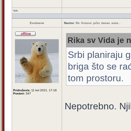
Vrh
Evoimene
Naslov:
Re: Kosovo: jučer, danas, sutra...
Rika sv Vida je 
Srbi planiraju 
briga što se r
tom prostoru.
Pridružen/a:
11 kol 2021, 17:18
Postovi:
347
Nepotrebno. Nji