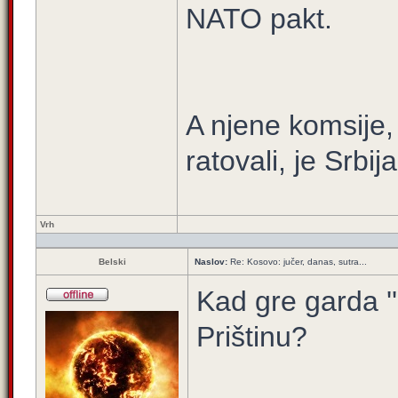
NATO pakt.
A njene komsije,
ratovali, je Srbija
Vrh
Belski
Naslov:
Re: Kosovo: jučer, danas, sutra...
Kad gre garda '
Prištinu?