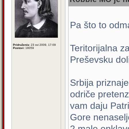
Pa što to odm
Teritorijalna 
Pridružen/a:
23 svi 2009, 17:09
Postovi:
18059
Preševsku dol
Srbija priznaj
odriče preten
vam daju Patri
Gore nenaselje
2 male enklav