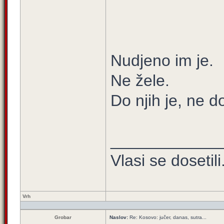
Nudjeno im je.
Ne žele.
Do njih je, ne d
____________
Vlasi se dosetili.
Vrh
Grobar
Naslov:
Re: Kosovo: jučer, danas, sutra...