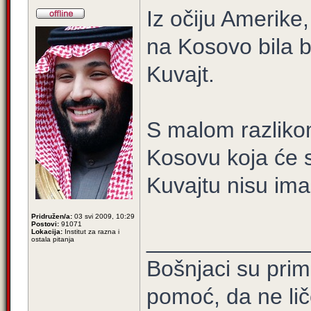
Iz očiju Amerike,
na Kosovo bila bi
Kuvajt.
S malom razliko
Kosovu koja će s
Kuvajtu nisu imal
Pridružen/a:
03 svi 2009, 10:29
Postovi:
91071
Lokacija:
Institut za razna i
_____________
ostala pitanja
Bošnjaci su prim
pomoć, da ne lič