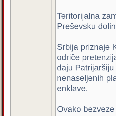
Teritorijalna z
Preševsku doli
Srbija priznaje 
odriče pretenzi
daju Patrijaršij
nenaseljenih pla
enklave.
Ovako bezveze d