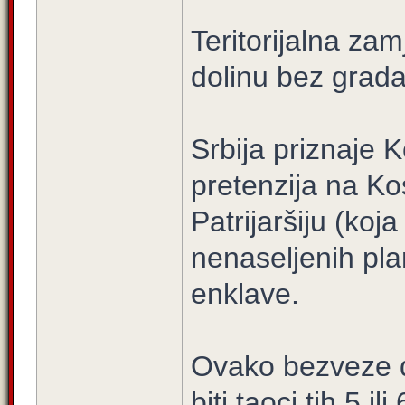
Teritorijalna z
dolinu bez grad
Srbija priznaje 
pretenzija na K
Patrijaršiju (ko
nenaseljenih plan
enklave.
Ovako bezveze dv
biti taoci tih 5 i