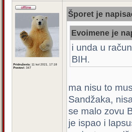
Šporet je napisa
Evoimene je nap
i unda u račun
BIH.
Pridružen/a:
11 kol 2021, 17:18
Postovi:
347
ma nisu to musl
Sandžaka, nis
se malo zovu B
je ispao i laps