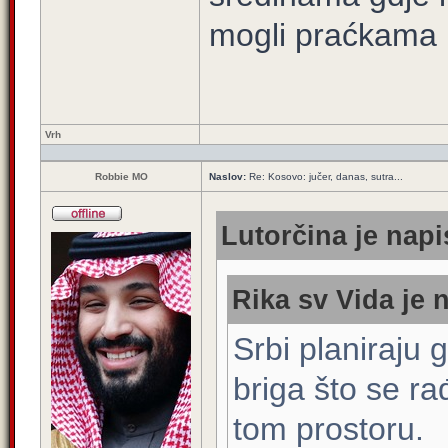
mogli praćkama na
Vrh
Robbie MO
Naslov:
Re: Kosovo: jučer, danas, sutra...
Lutorčina je napi
Rika sv Vida je 
Srbi planiraju 
briga što se r
tom prostoru.