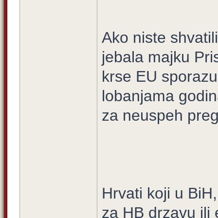
Ako niste shvatili
jebala majku Pri
krse EU sporazu
lobanjama godina
za neuspeh preg
Hrvati koji u Bi
za HB drzavu ili 