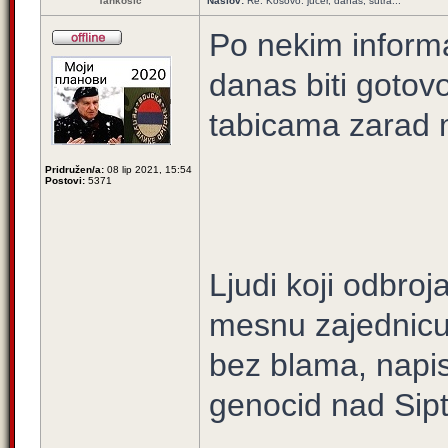
Tankosic
Naslov:
Re: Kosovo: jučer, danas, sutra...
Po nekim informa
danas biti gotovo
tabicama zarad m
Pridružen/a:
08 lip 2021, 15:54
Postovi:
5371
Ljudi koji odbro
mesnu zajednicu 
bez blama, napi
genocid nad Sip