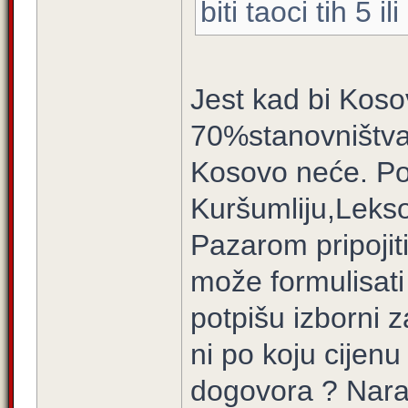
biti taoci tih 5 i
Jest kad bi Koso
70%stanovništva u
Kosovo neće. Po
Kuršumliju,Leks
Pazarom pripojiti
može formulisati
potpišu izborni 
ni po koju cijenu
dogovora ? Narav