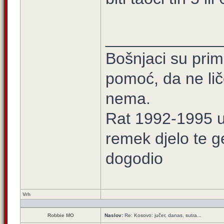
_____________
Bošnjaci su prim
pomoć, da ne lič
nema.
Rat 1992-1995 u 
remek djelo te g
dogodio
Vrh
Robbie MO
Naslov:
Re: Kosovo: jučer, danas, sutra...