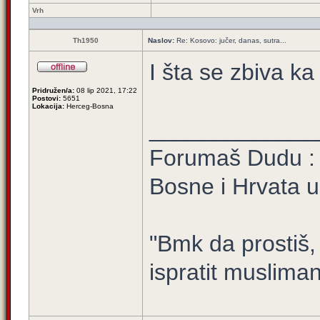
Vrh
Th1950
Naslov:
Re: Kosovo: jučer, danas, sutra...
I šta se zbiva ka
Pridružen/a:
08 lip 2021, 17:22
Postovi:
5651
Lokacija:
Herceg-Bosna
_____________
Forumaš Dudu :
Bosne i Hrvata u 
"Bmk da prostiš
ispratit muslima