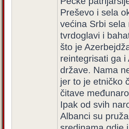
Pećke patrijarši
Preševo i sela 
većina Srbi sela
tvrdoglavi i baha
što je Azerbejdž
reintegrisati ga 
države. Nama nek
jer to je etničko
čitave međunarodn
Ipak od svih nar
Albanci su pružal
sredinama gdje i