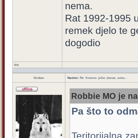
nema.
Rat 1992-1995 u 
remek djelo te g
dogodio
Vrh
Grobar
Naslov:
Re: Kosovo: jučer, danas, sutra...
Robbie MO je na
Pa što to odm
Teritorijalna 