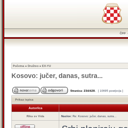
ČPP
Početna
»
Društvo
»
EX-YU
Kosovo: jučer, danas, sutra...
Stranica:
234
/
428
.
[ 10695 post(ov)a ]
Prikaz ispisa
Autor/ica
Rika sv Vida
Naslov:
Re: Kosovo: jučer, danas, sutra...