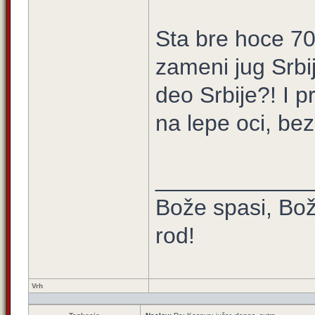
Sta bre hoce 70
zameni jug Srbi
deo Srbije?! I p
na lepe oci, bez
____________
Bože spasi, Bož
rod!
Vrh