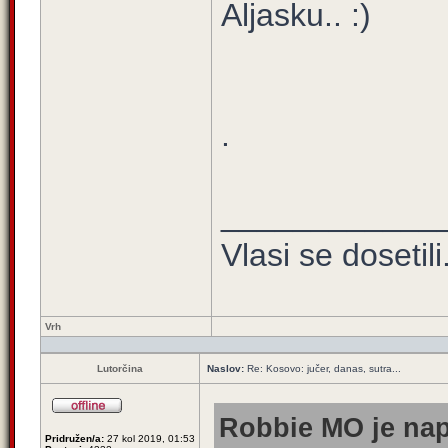
Aljasku.. :)
.
____________
Vlasi se dosetili.
Vrh
Lutorčina
Naslov:
Re: Kosovo: jučer, danas, sutra...
Robbie MO je nap
Pridružen/a:
27 kol 2019, 01:53