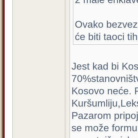
Ovako bezveze 
će biti taoci ti
Jest kad bi Kos
70%stanovništva
Kosovo neće. P
Kuršumliju,Lek
Pazarom pripojit
se može formul