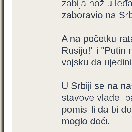
zabija nož u leđa
zaboravio na Srb
A na početku rata
Rusiju!" i "Putin 
vojsku da ujedini
U Srbiji se na n
stavove vlade, 
pomislili da bi d
moglo doći.