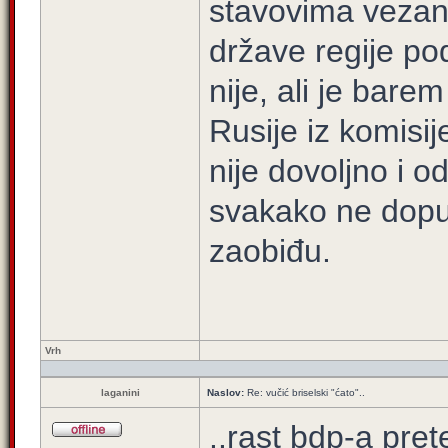
stavovima vezani
države regije pod
nije, ali je bare
Rusije iz komisij
nije dovoljno i od
svakako ne dopus
zaobiđu.
Vrh
laganini
Naslov:
Re: vučić briselski "ćato"..
..rast bdp-a pret