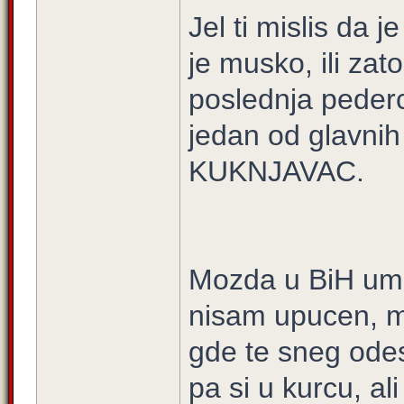
Jel ti mislis da 
je musko, ili za
poslednja pederc
jedan od glavnih
KUKNJAVAC.
Mozda u BiH umi
nisam upucen, m
gde te sneg odes
pa si u kurcu, al