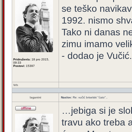
se teško navika
1992. nismo shva
Tako ni danas n
zimu imamo veliku
- dodao je Vučić.
Pridružen/a:
18 pro 2015,
09:33
Postovi:
15397
Vrh
laganini
Naslov:
Re: vučić briselski "ćato"..
…jebiga si je sl
travu ako treba 