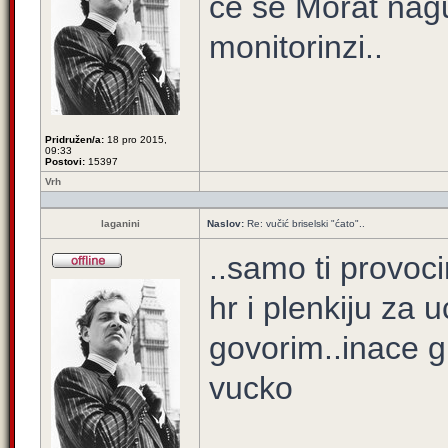
će se Morat nagu
monitorinzi..
Pridružen/a:
18 pro 2015,
09:33
Postovi:
15397
Vrh
laganini
Naslov:
Re: vučić briselski "ćato"..
..samo ti provoc
hr i plenkiju za 
govorim..inace g
vucko