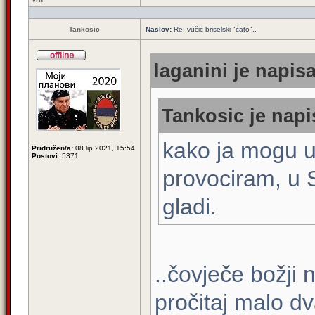
Tankosic
Naslov:
Re: vučić briselski "ćato"..
laganini je napisa
Tankosic je napi
kako ja mogu 
Pridružen/a:
08 lip 2021, 15:54
Postovi:
5371
provociram, u S
gladi.
..čovječe božji
pročitaj malo d