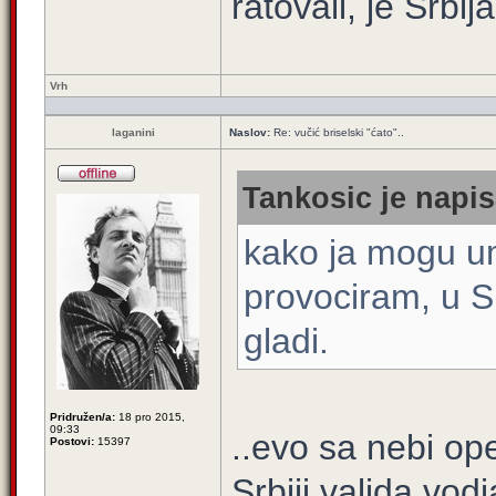
ratovali, je Srbija
Vrh
laganini
Naslov:
Re: vučić briselski "ćato"..
Tankosic je napis
kako ja mogu u
provociram, u Sr
gladi.
Pridružen/a:
18 pro 2015,
09:33
..evo sa nebi ope
Postovi:
15397
Srbiji valjda vod