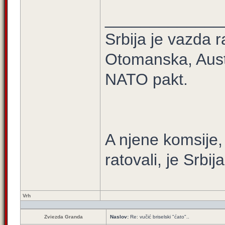
_____________
Srbija je vazda r
Otomanska, Aust
NATO pakt.
A njene komsije,
ratovali, je Srbija
Vrh
Zviezda Granda
Naslov:
Re: vučić briselski "ćato"..