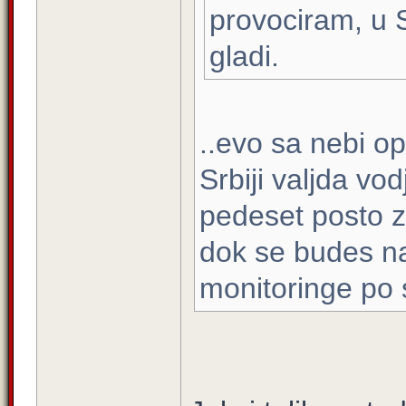
provociram, u S
gladi.
..evo sa nebi op
Srbiji valjda vo
pedeset posto z
dok se budes n
monitoringe po s