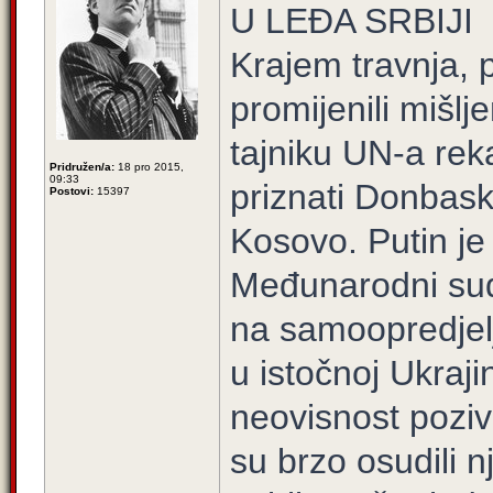
U LEĐA SRBIJI
Krajem travnja, p
promijenili mišl
tajniku UN-a rek
Pridružen/a:
18 pro 2015,
09:33
priznati Donbask
Postovi:
15397
Kosovo. Putin je
Međunarodni sud
na samoopredjel
u istočnoj Ukraji
neovisnost poziv
su brzo osudili 