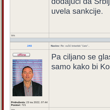
dodajući da Srbij
uvela sankcije.
Vrh
JAS
Naslov:
Re: vučić briselski "ćato"..
Pa ciljano se gla
samo kako bi Kosv
Pridružen/a:
23 tra 2022, 07:44
Postovi:
721
Vrh