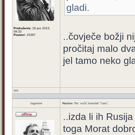
gladi.
Pridružen/a:
18 pro 2015,
09:33
..čovječe božji 
Postovi:
15397
pročitaj malo dv
jel tamo neko gla
Vrh
laganini
Naslov:
Re: vučić briselski "ćato"..
..izda li ih Rusi
toga Morat dobr