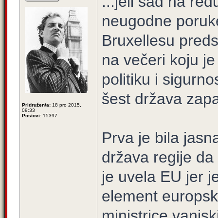
...jeli sad na red
neugodne poruke
Bruxellesu preds
na večeri koju j
politiku i sigurno
šest država zap
Pridružen/a:
18 pro 2015,
09:33
Postovi:
15397
Prva je bila jas
država regije da 
je uvela EU jer j
element europsko
ministrice vanjs