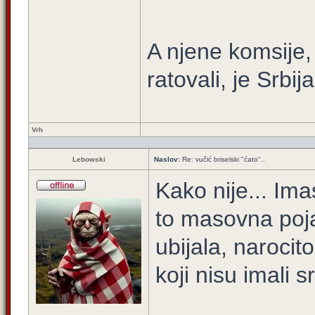
A njene komsije,
ratovali, je Srbija
Vrh
Lebowski
Naslov:
Re: vučić briselski "ćato"..
Kako nije... Imas
to masovna poja
ubijala, narocito
koji nisu imali s