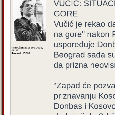
VUČIĆ: SITUAC
GORE
Vučić je rekao da
na gore" nakon P
uspoređuje Donb
Pridružen/a:
18 pro 2015,
09:33
Beograd sada su
Postovi:
15397
da prizna neovis
“Zapad će pozvat
priznavanju Koso
Donbas i Kosovo n