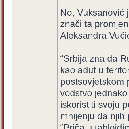
No, Vuksanović j
znači ta promjena
Aleksandra Vuči
“Srbija zna da R
kao adut u terit
postsovjetskom p
vodstvo jednako 
iskoristiti svoj
mnijenju da njih 
“Priča u tabloidi