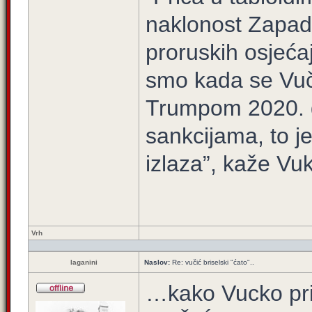
naklonost Zapada
proruskih osjećaj
smo kada se Vuč
Trumpom 2020. g
sankcijama, to je
izlaza”, kaže Vu
Vrh
laganini
Naslov:
Re: vučić briselski "ćato"..
…kako Vucko pri