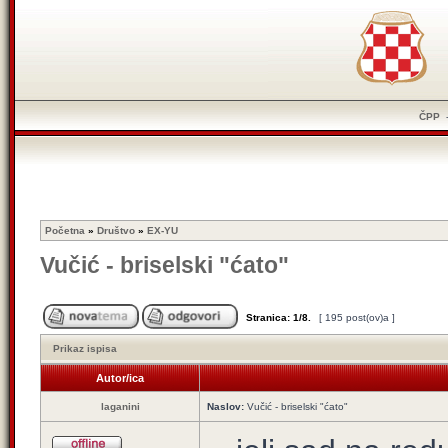
ČPP
Početna
»
Društvo
»
EX-YU
Vučić - briselski "ćato"
Stranica:
1
/
8
.
[ 195 post(ov)a ]
Prikaz ispisa
Autor/ica
laganini
Naslov:
Vučić - briselski "ćato"