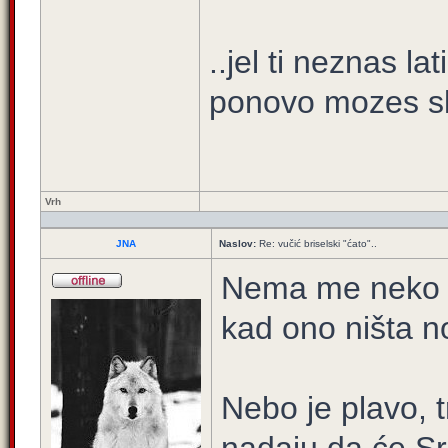
..jel ti neznas la
ponovo mozes sl
Vrh
JNA
Naslov:
Re: vučić briselski "ćato"..
Nema me neko v
kad ono ništa n
Nebo je plavo, t