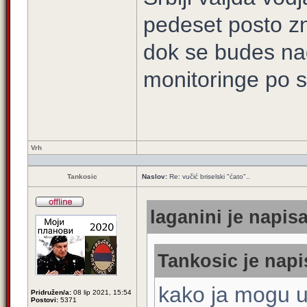
pedeset posto zn
dok se budes na
monitoringe po s
Vrh
Tankosic
Naslov:
Re: vučić briselski "ćato"..
laganini je napisa
Tankosic je napi
kako ja mogu 
Pridružen/a:
08 lip 2021, 15:54
Postovi:
5371