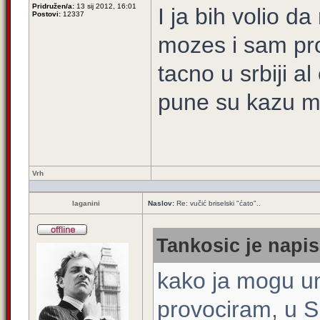
Pridružen/a:
13 sij 2012, 16:01
I ja bih volio da
Postovi:
12337
mozes i sam pro
tacno u srbiji al
pune su kazu med
Vrh
laganini
Naslov:
Re: vučić briselski "ćato"..
Tankosic je napis
kako ja mogu u
provociram, u Sr