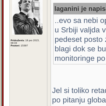
laganini je napis
..evo sa nebi o
u Srbiji valjda 
pedeset posto 
Pridružen/a:
18 pro 2015,
09:33
Postovi:
15397
blagi dok se b
monitoringe po 
Jel si toliko ret
po pitanju globa