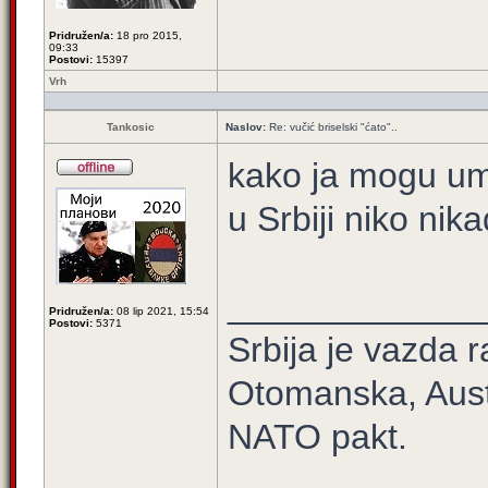
Pridružen/a:
18 pro 2015,
09:33
Postovi:
15397
Vrh
Tankosic
Naslov:
Re: vučić briselski "ćato"..
kako ja mogu um
u Srbiji niko nik
_____________
Pridružen/a:
08 lip 2021, 15:54
Postovi:
5371
Srbija je vazda r
Otomanska, Aust
NATO pakt.