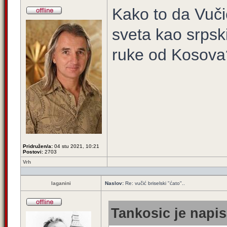
Kako to da Vuči
sveta kao srpski
ruke od Kosova
Pridružen/a:
04 stu 2021, 10:21
Postovi:
2703
Vrh
laganini
Naslov:
Re: vučić briselski "ćato"..
Tankosic je napis