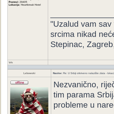
Postovi:
29405
Lokacija:
Heartbreak Hotel
_____________
"Uzalud vam sav t
srcima nikad neće
Stepinac, Zagreb
Vrh
Lebowski
Naslov:
Re: U Srbiji otkriveno nalazište zlata - loka
Nezvanično, rije
tim parama Srbija
probleme u nare