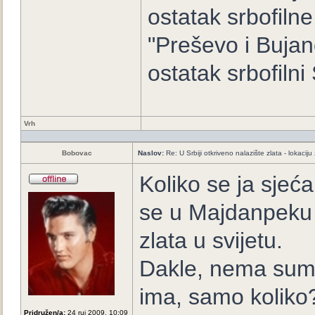
ostatak srbofiln
"Preševo i Buja
ostatak srbofilni 
Vrh
Bobovac
Naslov:
Re: U Srbiji otkriveno nalazište zlata - lokaci
Koliko se ja sjeća
se u Majdanpeku 
zlata u svijetu.
Dakle, nema sumn
ima, samo koliko
Pridružen/a:
24 ruj 2009, 10:09