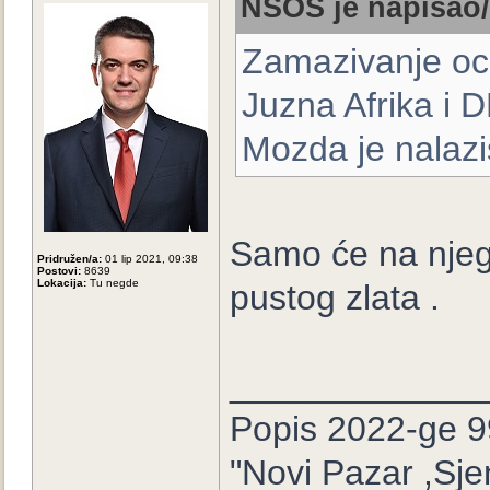
NSOS je napisao/
Zamazivanje oci
Juzna Afrika i 
Mozda je nalaz
Samo će na njego
Pridružen/a:
01 lip 2021, 09:38
Postovi:
8639
Lokacija:
Tu negde
pustog zlata .
_____________
Popis 2022-ge 9
"Novi Pazar ,Sje