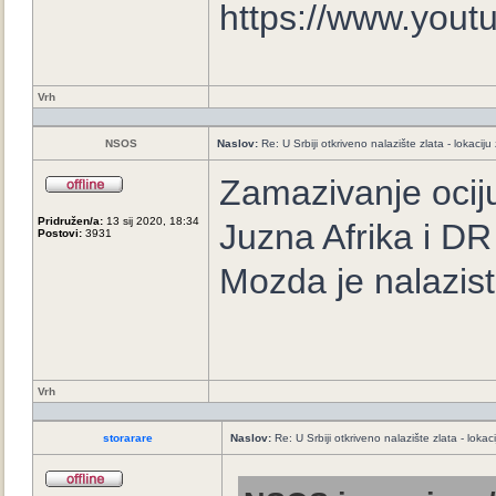
https://www.you
Vrh
NSOS
Naslov:
Re: U Srbiji otkriveno nalazište zlata - lokaci
Zamazivanje ocij
Pridružen/a:
13 sij 2020, 18:34
Juzna Afrika i D
Postovi:
3931
Mozda je nalazis
Vrh
storarare
Naslov:
Re: U Srbiji otkriveno nalazište zlata - loka