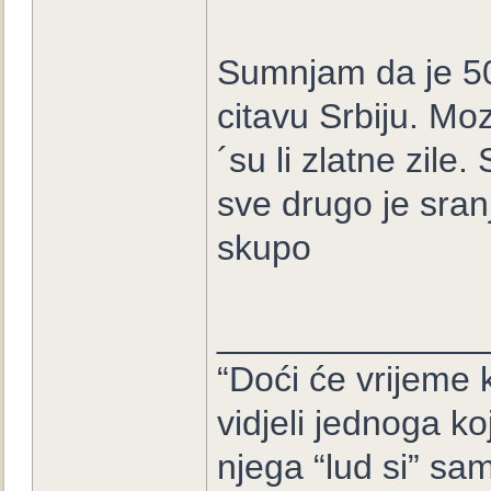
Sumnjam da je 500
citavu Srbiju. Mo
´su li zlatne zile
sve drugo je sranj
skupo
_____________
“Doći će vrijeme k
vidjeli jednoga ko
njega “lud si” sam