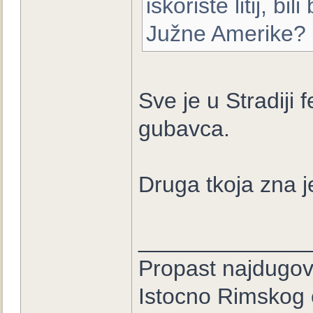
iskoriste litij, b
Južne Amerike?
Sve je u Stradiji 
gubavca.
Druga tkoja zna j
_____________
Propast najdugove
Istocno Rimskog 