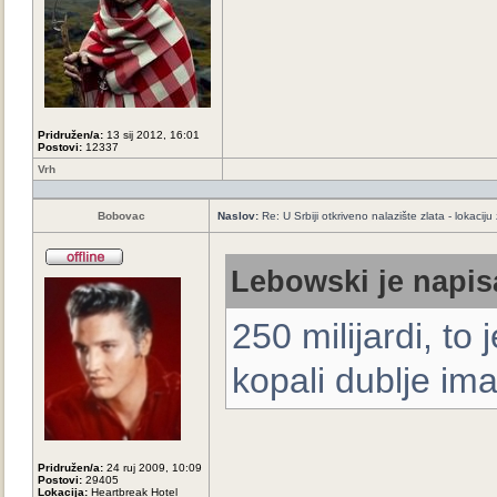
Pridružen/a:
13 sij 2012, 16:01
Postovi:
12337
Vrh
Bobovac
Naslov:
Re: U Srbiji otkriveno nalazište zlata - lokaci
Lebowski je napis
250 milijardi, t
kopali dublje ima
Pridružen/a:
24 ruj 2009, 10:09
Postovi:
29405
Lokacija:
Heartbreak Hotel