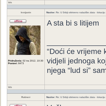
Vrh
krstjanin
Naslov:
Re: U Srbiji otkriveno nalazište zlata - lokaci
A sta bi s litijem
_____________
“Doći će vrijeme k
vidjeli jednoga ko
Pridružen/a:
02 tra 2012, 10:30
Postovi:
8473
njega “lud si” sam
Vrh
Rutinerr
Naslov:
Re: U Srbiji otkriveno nalazište zlata - lokaci