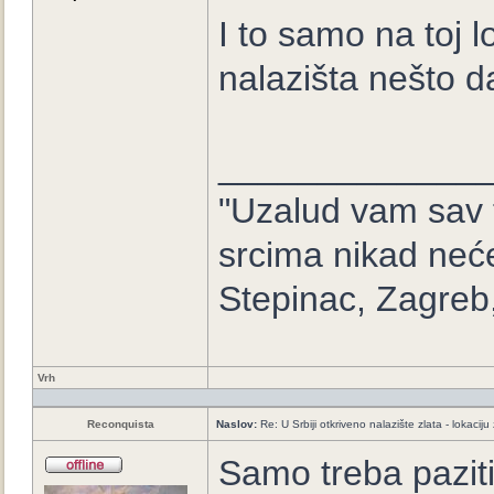
I to samo na toj l
nalazišta nešto da
_____________
"Uzalud vam sav t
srcima nikad neće
Stepinac, Zagreb
Vrh
Reconquista
Naslov:
Re: U Srbiji otkriveno nalazište zlata - lokaci
Samo treba paziti.