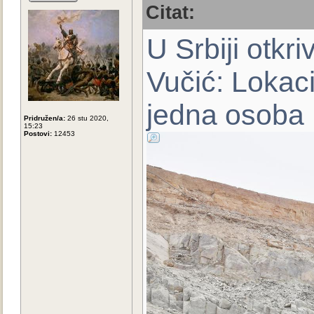
Citat:
U Srbiji otkr
Vučić: Lokac
jedna osoba
Pridružen/a:
26 stu 2020,
15:23
Postovi:
12453