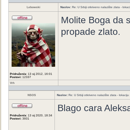
Lebowski
Naslov:
Re: U Srbiji otkriveno nalazište zlata - loka
Molite Boga da s
propade zlato.
Pridružen/a:
13 sij 2012, 16:01
Postovi:
12337
Vrh
NSOS
Naslov:
Re: U Srbiji otkriveno nalazište zlata - lokaci
Blago cara Aleks
Pridružen/a:
13 sij 2020, 18:34
Postovi:
3931