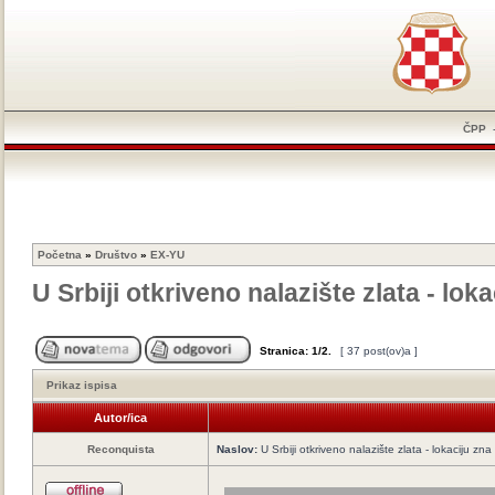
ČPP
Početna
»
Društvo
»
EX-YU
U Srbiji otkriveno nalazište zlata - lo
Stranica:
1
/
2
.
[ 37 post(ov)a ]
Prikaz ispisa
Autor/ica
Reconquista
Naslov:
U Srbiji otkriveno nalazište zlata - lokaciju z