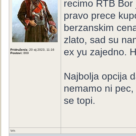
recimo RTB Bor 
pravo prece kupo
berzanskim cena
zlato, sad su na
ex yu zajedno. H
Pridružen/a:
20 sij 2023, 11:16
Postovi:
869
Najbolja opcija d
nemamo ni pec, z
se topi.
Vrh