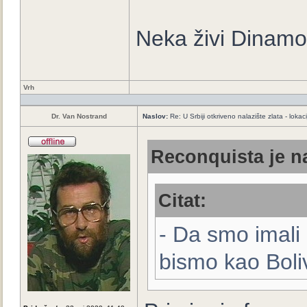
Neka živi Dinamo
Vrh
Dr. Van Nostrand
Naslov:
Re: U Srbiji otkriveno nalazište zlata - loka
Reconquista je na
Citat:
- Da smo imali p
bismo kao Boliv