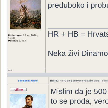
preduboko i prob
_____________
HR + HB = Hrvat
Pridružen/a:
26 stu 2020,
15:23
Postovi:
12453
Neka živi Dinamo
Vrh
Sibinjanin Janko
Naslov:
Re: U Srbiji otkriveno nalazište zlata - loka
Mislim da je 500
to se proda, ve