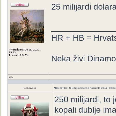
25 milijardi dolara
_____________
HR + HB = Hrvat
Pridružen/a:
26 stu 2020,
15:23
Postovi:
12453
Neka živi Dinamo
Vrh
Lebowski
Naslov:
Re: U Srbiji otkriveno nalazište zlata - loka
250 milijardi, t
kopali dublje ima