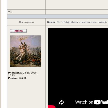
Vrh
Reconquista
Naslov:
Re: U Srbiji otkriveno nalazište zlata - lokaci
Pridružen/a:
26 stu 2020,
15:23
Postovi:
12453