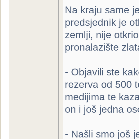
Na kraju same je
predsjednik je otk
zemlji, nije otkri
pronalazište zlat
- Objavili ste k
rezerva od 500 t
medijima te kaza
on i još jedna o
- Našli smo još j