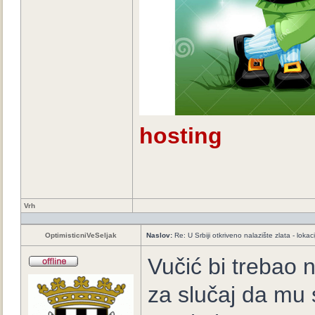
hosting
Vrh
OptimisticniVeSeljak
Naslov:
Re: U Srbiji otkriveno nalazište zlata - loka
Vučić bi trebao n
za slučaj da mu s