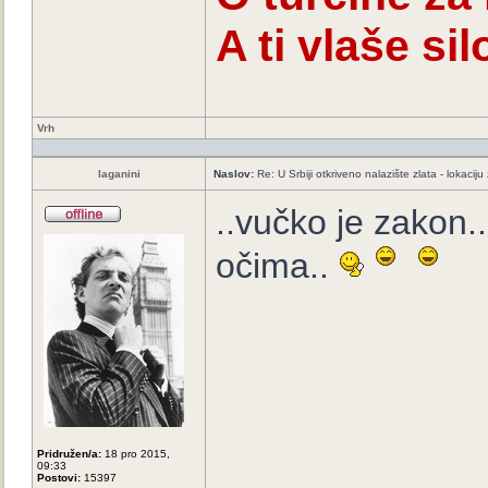
A ti vlaše s
Vrh
laganini
Naslov:
Re: U Srbiji otkriveno nalazište zlata - lokaci
..vučko je zakon.
očima..
Pridružen/a:
18 pro 2015,
09:33
Postovi:
15397