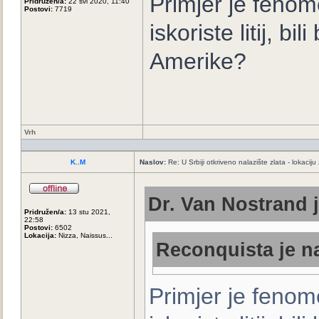
Primjer je fenom
Pridružen/a:
22 svi 2020, 11:40
Postovi:
7719
iskoriste litij, b
Amerike?
Vrh
K..M
Naslov:
Re: U Srbiji otkriveno nalazište zlata - lokaci
Dr. Van Nostrand j
Pridružen/a:
13 stu 2021,
22:58
Postovi:
6502
Lokacija:
Nizza, Naissus...
Reconquista je na
Primjer je fenom