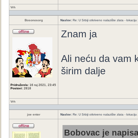
Vrh
Bosonosorg
Naslov:
Re: U Srbiji otkriveno nalazište zlata - lokaci
Znam ja
Ali neću da vam 
širim dalje
Pridružen/a:
16 ruj 2021, 23:45
Postovi:
2818
Vrh
joe enter
Naslov:
Re: U Srbiji otkriveno nalazište zlata - lokaci
Bobovac je napisa