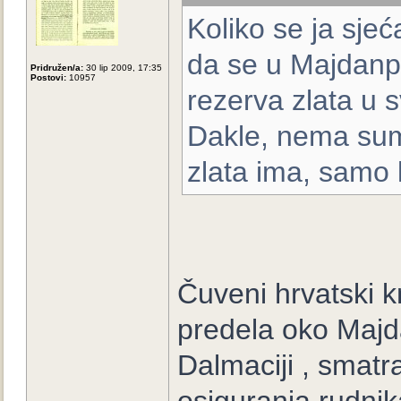
Koliko se ja sjeć
da se u Majdanp
Pridružen/a:
30 lip 2009, 17:35
Postovi:
10957
rezerva zlata u s
Dakle, nema sum
zlata ima, samo 
Čuveni hrvatski 
predela oko Majd
Dalmaciji , smatra