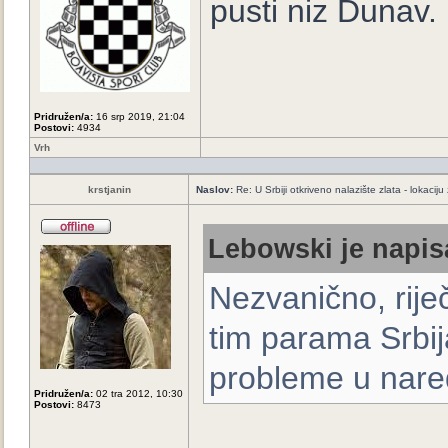
pusti niz Dunav.
Pridružen/a:
16 srp 2019, 21:04
Postovi:
4934
Vrh
krstjanin
Naslov:
Re: U Srbiji otkriveno nalazište zlata - lokaci
Lebowski je napis
Nezvanično, rije
tim parama Srbija
probleme u nare
Pridružen/a:
02 tra 2012, 10:30
Postovi:
8473