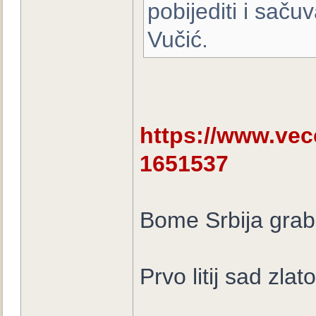
pobijediti i sačuv
Vučić.
https://www.vecern
1651537
Bome Srbija grab
Prvo litij sad zlato