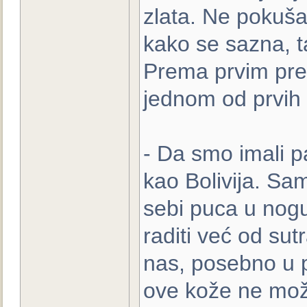
zlata. Ne pokušav
kako se sazna, t
Prema prvim prel
jednom od prvih 1
- Da smo imali pam
kao Bolivija. Sam
sebi puca u nog
raditi već od sut
nas, posebno u pe
ove kože ne mož