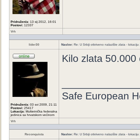
Pridružen/a:
13 sij 2012, 16:01
Postovi:
12337
Vrh
lider30
Naslov:
Re: U Srbiji otkriveno nalazište zlata - lokaci
Kilo zlata 50.000 
_____________
Safe European 
Pridružen/a:
03 svi 2009, 21:11
Postovi:
25417
Lokacija:
Multietnička federalna
jedinica sa hrvatskom većinom
Vrh
Reconquista
Naslov:
Re: U Srbiji otkriveno nalazište zlata - lokaci