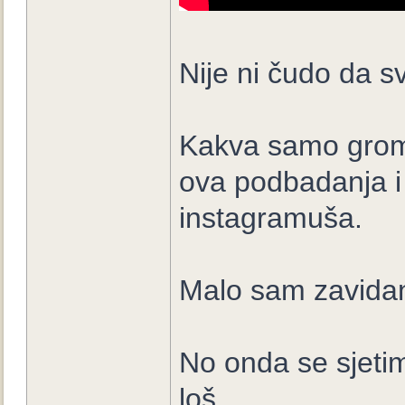
Nije ni čudo da s
Kakva samo groma
ova podbadanja i
instagramuša.
Malo sam zavidan 
No onda se sjetim
loš.