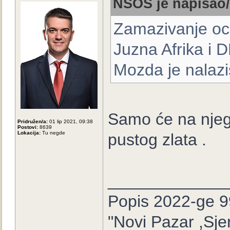
NSOS je napisao/
Zamazivanje oci
Juzna Afrika i 
Mozda je nalaz
Samo će na njego
Pridružen/a:
01 lip 2021, 09:38
Postovi:
8639
Lokacija:
Tu negde
pustog zlata .
_____________
Popis 2022-ge 9
"Novi Pazar ,Sje