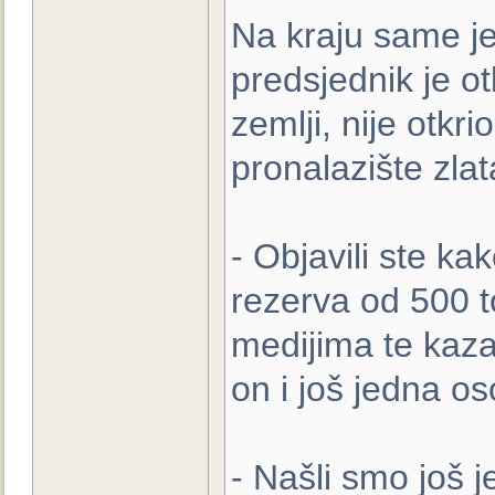
Na kraju same je
predsjednik je otk
zemlji, nije otkri
pronalazište zlat
- Objavili ste k
rezerva od 500 t
medijima te kaza
on i još jedna o
- Našli smo još j