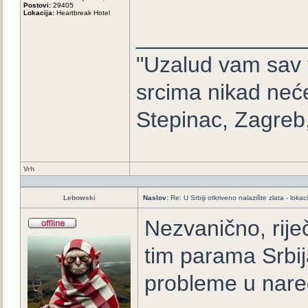
Postovi:
29405
Lokacija:
Heartbreak Hotel
_____________
"Uzalud vam sav t
srcima nikad neće
Stepinac, Zagreb
Vrh
Lebowski
Naslov:
Re: U Srbiji otkriveno nalazište zlata - loka
Nezvanično, rije
tim parama Srbija
probleme u nare