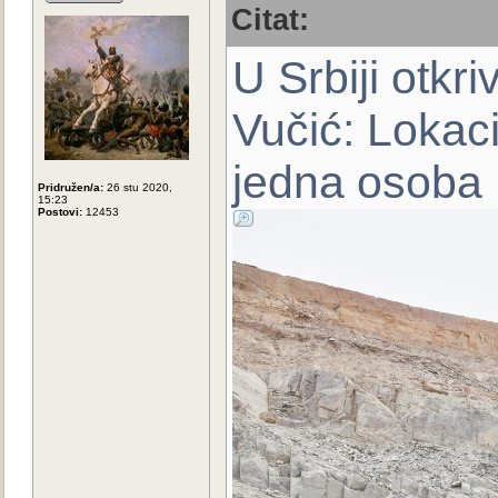
Citat:
U Srbiji otkr
Vučić: Lokac
jedna osoba
Pridružen/a:
26 stu 2020,
15:23
Postovi:
12453