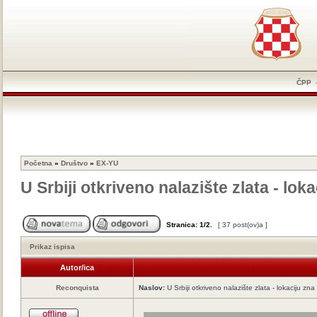
ČPP
Početna
»
Društvo
»
EX-YU
U Srbiji otkriveno nalazište zlata - lo
Stranica:
1
/
2
.
[ 37 post(ov)a ]
Prikaz ispisa
Autor/ica
Reconquista
Naslov:
U Srbiji otkriveno nalazište zlata - lokaciju z