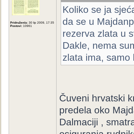
Koliko se ja sjeć
da se u Majdanp
Pridružen/a:
30 lip 2009, 17:35
Postovi:
10961
rezerva zlata u s
Dakle, nema sum
zlata ima, samo 
Čuveni hrvatski 
predela oko Majd
Dalmaciji , smatra