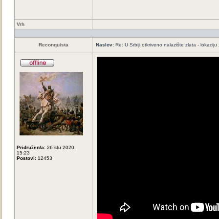
Vrh
Reconquista
Naslov:
Re: U Srbiji otkriveno nalazište zlata - lokaci
Pridružen/a:
26 stu 2020,
15:23
Postovi:
12453