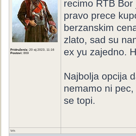
recimo RTB Bor 
pravo prece kupo
berzanskim cena
zlato, sad su na
ex yu zajedno. H
Pridružen/a:
20 sij 2023, 11:16
Postovi:
869
Najbolja opcija d
nemamo ni pec, z
se topi.
Vrh