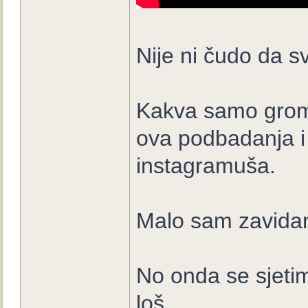
Nije ni čudo da s
Kakva samo groma
ova podbadanja i
instagramuša.
Malo sam zavidan 
No onda se sjetim
loš.