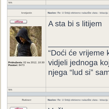
Vrh
krstjanin
Naslov:
Re: U Srbiji otkriveno nalazište zlata - lokaci
A sta bi s litijem
_____________
“Doći će vrijeme k
vidjeli jednoga ko
Pridružen/a:
02 tra 2012, 10:30
Postovi:
8473
njega “lud si” sam
Vrh
Rutinerr
Naslov:
Re: U Srbiji otkriveno nalazište zlata - lokaci