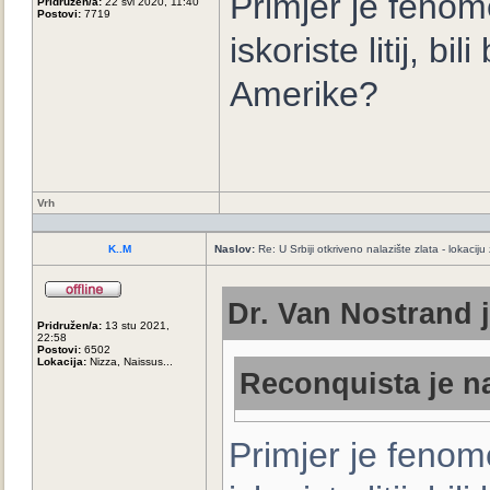
Primjer je fenom
Pridružen/a:
22 svi 2020, 11:40
Postovi:
7719
iskoriste litij, b
Amerike?
Vrh
K..M
Naslov:
Re: U Srbiji otkriveno nalazište zlata - lokaci
Dr. Van Nostrand j
Pridružen/a:
13 stu 2021,
22:58
Postovi:
6502
Lokacija:
Nizza, Naissus...
Reconquista je na
Primjer je fenom