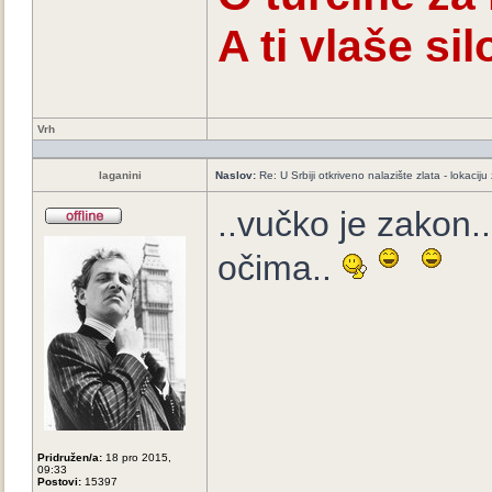
A ti vlaše s
Vrh
laganini
Naslov:
Re: U Srbiji otkriveno nalazište zlata - lokaci
..vučko je zakon.
očima..
Pridružen/a:
18 pro 2015,
09:33
Postovi:
15397