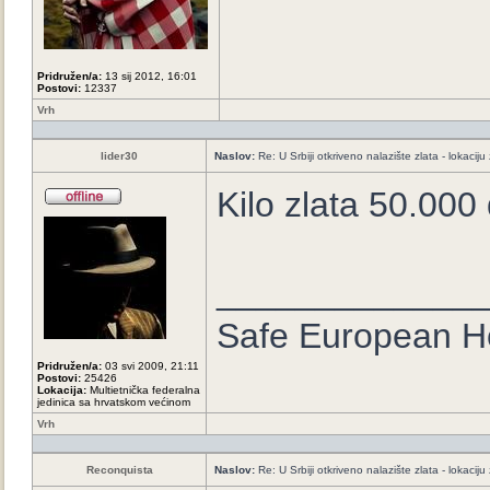
Pridružen/a:
13 sij 2012, 16:01
Postovi:
12337
Vrh
lider30
Naslov:
Re: U Srbiji otkriveno nalazište zlata - lokaci
Kilo zlata 50.000 
_____________
Safe European 
Pridružen/a:
03 svi 2009, 21:11
Postovi:
25426
Lokacija:
Multietnička federalna
jedinica sa hrvatskom većinom
Vrh
Reconquista
Naslov:
Re: U Srbiji otkriveno nalazište zlata - lokaci