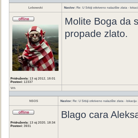
Lebowski
Naslov:
Re: U Srbiji otkriveno nalazište zlata - loka
Molite Boga da s
propade zlato.
Pridružen/a:
13 sij 2012, 16:01
Postovi:
12337
Vrh
NSOS
Naslov:
Re: U Srbiji otkriveno nalazište zlata - lokaci
Blago cara Aleks
Pridružen/a:
13 sij 2020, 18:34
Postovi:
3931