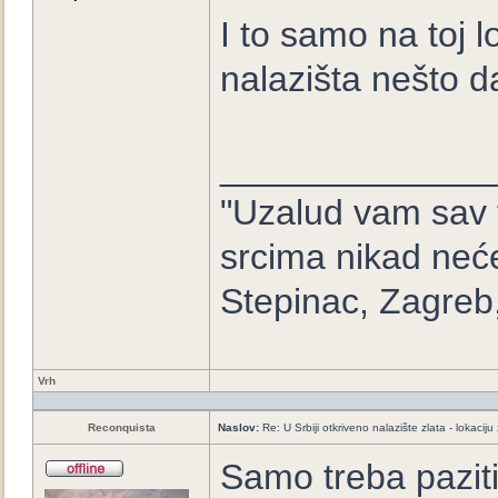
I to samo na toj l
nalazišta nešto da
_____________
"Uzalud vam sav t
srcima nikad neće
Stepinac, Zagreb
Vrh
Reconquista
Naslov:
Re: U Srbiji otkriveno nalazište zlata - lokaci
Samo treba paziti.