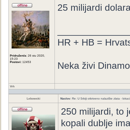
25 milijardi dolara
_____________
HR + HB = Hrvat
Pridružen/a:
26 stu 2020,
15:23
Postovi:
12453
Neka živi Dinamo
Vrh
Lebowski
Naslov:
Re: U Srbiji otkriveno nalazište zlata - loka
250 milijardi, t
kopali dublje ima