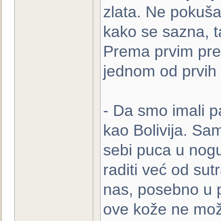
zlata. Ne pokušav
kako se sazna, t
Prema prvim prel
jednom od prvih 1
- Da smo imali pam
kao Bolivija. Sam
sebi puca u nog
raditi već od sut
nas, posebno u pe
ove kože ne mož