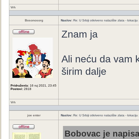
Vrh
Bosonosorg
Naslov:
Re: U Srbiji otkriveno nalazište zlata - lokaci
Znam ja
Ali neću da vam 
širim dalje
Pridružen/a:
16 ruj 2021, 23:45
Postovi:
2818
Vrh
joe enter
Naslov:
Re: U Srbiji otkriveno nalazište zlata - lokaci
Bobovac je napisa