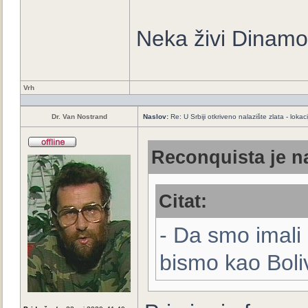
Neka živi Dinamo
Vrh
Dr. Van Nostrand
Naslov:
Re: U Srbiji otkriveno nalazište zlata - loka
Reconquista je na
Citat:
- Da smo imali p
bismo kao Boliv