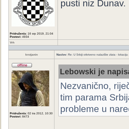
pusti niz Dunav.
Pridružen/a:
16 srp 2019, 21:04
Postovi:
4934
Vrh
krstjanin
Naslov:
Re: U Srbiji otkriveno nalazište zlata - lokaci
Lebowski je napis
Nezvanično, rije
tim parama Srbija
probleme u nare
Pridružen/a:
02 tra 2012, 10:30
Postovi:
8473