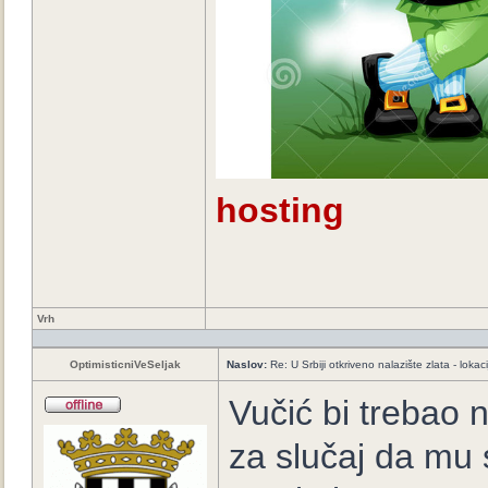
hosting
Vrh
OptimisticniVeSeljak
Naslov:
Re: U Srbiji otkriveno nalazište zlata - loka
Vučić bi trebao n
za slučaj da mu s