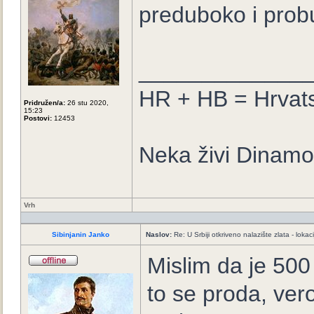
preduboko i prob
_____________
HR + HB = Hrvat
Pridružen/a:
26 stu 2020,
15:23
Postovi:
12453
Neka živi Dinamo
Vrh
Sibinjanin Janko
Naslov:
Re: U Srbiji otkriveno nalazište zlata - loka
Mislim da je 500
to se proda, ve