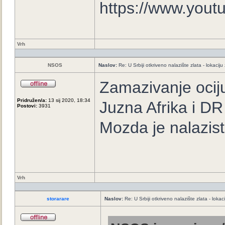
https://www.you
Vrh
NSOS
Naslov:
Re: U Srbiji otkriveno nalazište zlata - lokaci
Zamazivanje ocij
Pridružen/a:
13 sij 2020, 18:34
Juzna Afrika i D
Postovi:
3931
Mozda je nalazis
Vrh
storarare
Naslov:
Re: U Srbiji otkriveno nalazište zlata - loka