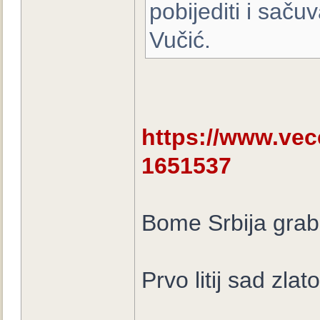
pobijediti i sačuv
Vučić.
https://www.vecern
1651537
Bome Srbija grab
Prvo litij sad zlato