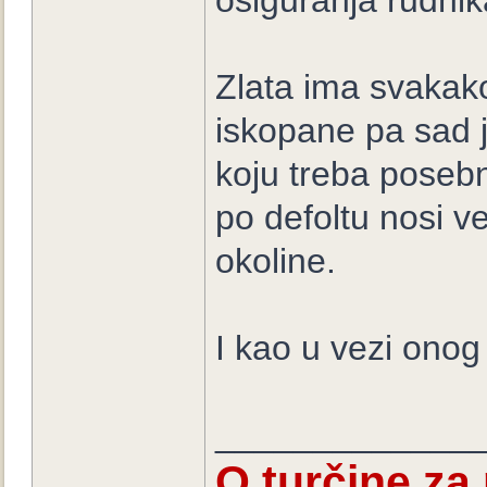
osiguranja rudnika
Zlata ima svakako
iskopane pa sad j
koju treba posebn
po defoltu nosi ve
okoline.
I kao u vezi onog l
_____________
O turčine za