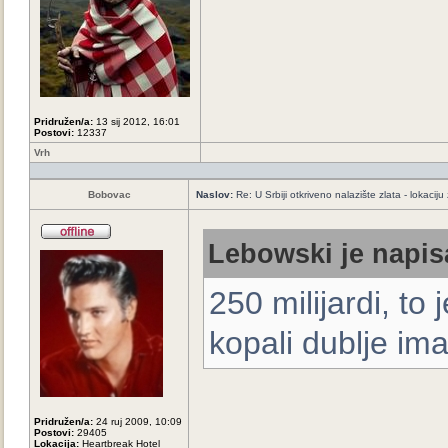
Pridružen/a:
13 sij 2012, 16:01
Postovi:
12337
Vrh
Bobovac
Naslov:
Re: U Srbiji otkriveno nalazište zlata - lokaci
Lebowski je napis
250 milijardi, t
kopali dublje ima
Pridružen/a:
24 ruj 2009, 10:09
Postovi:
29405
Lokacija:
Heartbreak Hotel