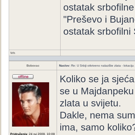
ostatak srbofiln
"Preševo i Buja
ostatak srbofilni 
Vrh
Bobovac
Naslov:
Re: U Srbiji otkriveno nalazište zlata - lokaci
Koliko se ja sjeća
se u Majdanpeku 
zlata u svijetu.
Dakle, nema sumn
ima, samo koliko
Pridružen/a:
24 ruj 2009, 10:09