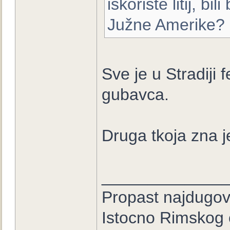
iskoriste litij, b
Južne Amerike?
Sve je u Stradiji 
gubavca.
Druga tkoja zna j
_____________
Propast najdugove
Istocno Rimskog 