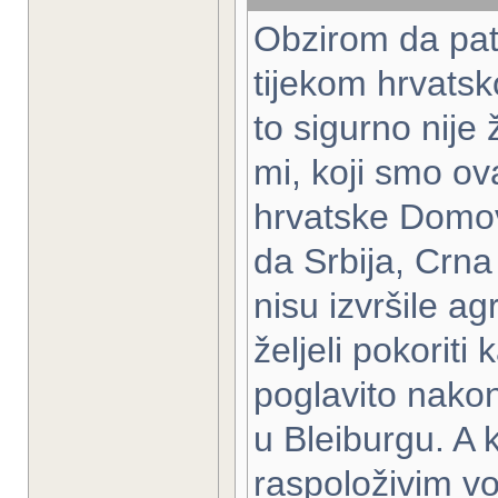
Obzirom da patr
tijekom hrvats
to sigurno nije
mi, koji smo ov
hrvatske Domovi
da Srbija, Crna
nisu izvršile a
željeli pokoriti 
poglavito nakon
u Bleiburgu. A 
raspoloživim v