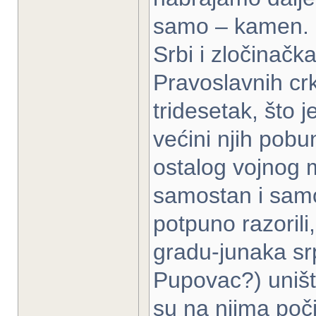
samo – kamen. K
Srbi i zločinač
Pravoslavnih cr
tridesetak, što 
većini njih pobun
ostalog vojnog m
samostan i samo
potpuno razorili,
gradu-junaka srp
Pupovac?) uništi
su na njima poči