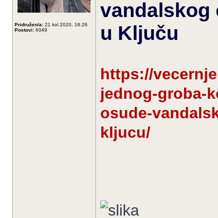
vandalskog 
Pridružen/a:
21 kol 2020, 18:26
u Ključu
Postovi:
6049
https://vecernj
jednog-groba-k
osude-vandalsk
kljucu/