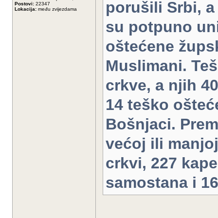
porušili Srbi,
Postovi:
22347
Lokacija:
među zvijezdama
su potpuno uni
oštećene župske
Muslimani. Teš
crkve, a njih 4
14 teško ošteće
Bošnjaci. Prem
većoj ili manjo
crkvi, 227 kape
samostana i 16