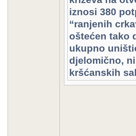
iznosi 380 pot
“ranjenih crkav
oštećen tako d
ukupno uništio
djelomično, ni
kršćanskih sak