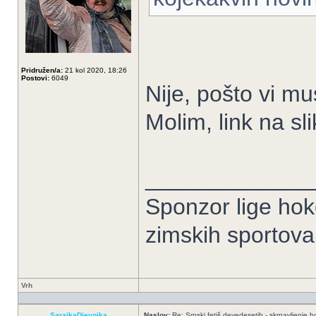
Pridružen/a:
21 kol 2020, 18:26
Postovi:
6049
Nije, pošto vi mu
Molim, link na sli
_____________
Sponzor lige hoke
zimskih sportov
Vrh
SarajkaDjevojka
Naslov:
Re: Srpski fetiš devedesetih - skrnavljenje bo