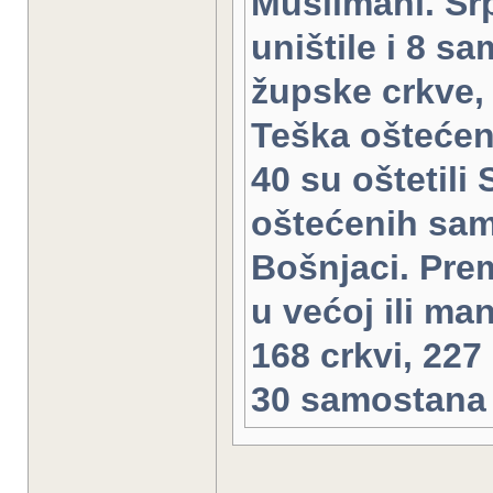
Muslimani. Sr
uništile i 8 s
župske crkve, 
Teška oštećen
40 su oštetili
oštećenih samo
Bošnjaci. Pre
u većoj ili ma
168 crkvi, 227
30 samostana 