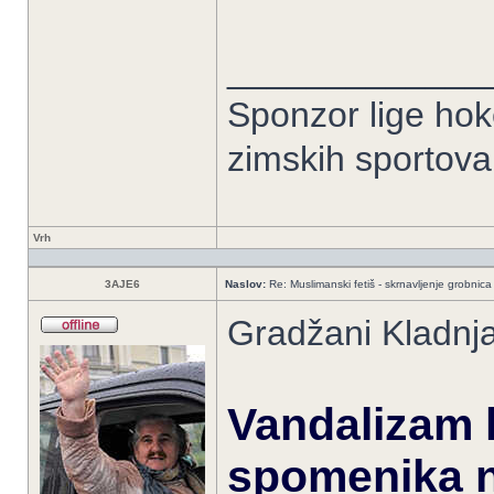
_____________
Sponzor lige hoke
zimskih sportov
Vrh
3AJE6
Naslov:
Re: Muslimanski fetiš - skrnavljenje grobnica 
Gradžani Kladnja
Vandalizam 
spomenika n