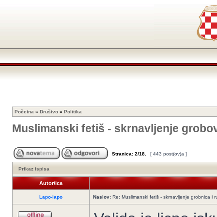
Početna
»
Društvo
»
Politika
Muslimanski fetiš - skrnavljenje grobo
Stranica:
2
/
18
.
[ 443 post(ov)a ]
Prikaz ispisa
Autor/ica
Lapo-lapo
Naslov:
Re: Muslimanski fetiš - skrnavljenje grobnica i 