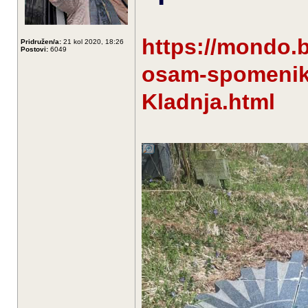
https://mondo.
Pridružen/a:
21 kol 2020, 18:26
Postovi:
6049
osam-spomenik
Kladnja.html