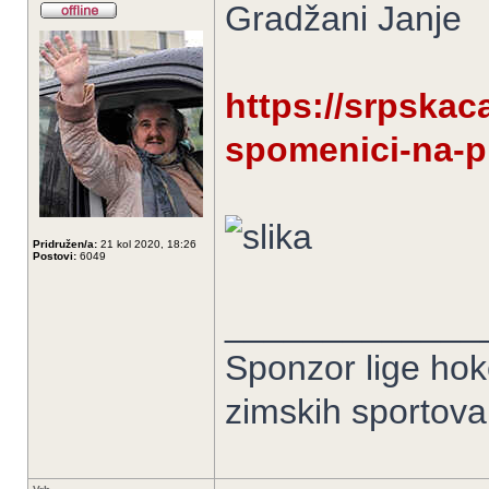
Gradžani Janje
https://srpskac
spomenici-na-pr
Pridružen/a:
21 kol 2020, 18:26
Postovi:
6049
_____________
Sponzor lige hoke
zimskih sportov