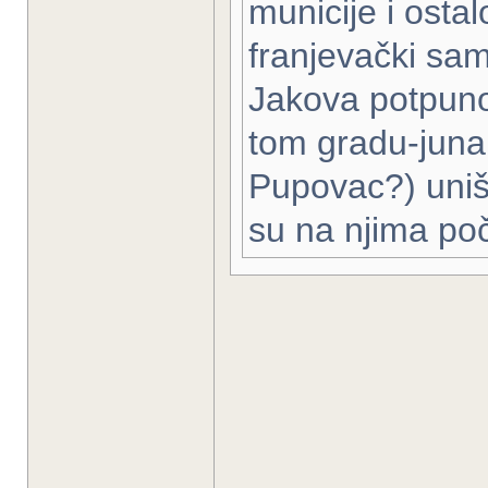
municije i osta
franjevački sam
Jakova potpuno r
tom gradu-junak
Pupovac?) uništ
su na njima poči