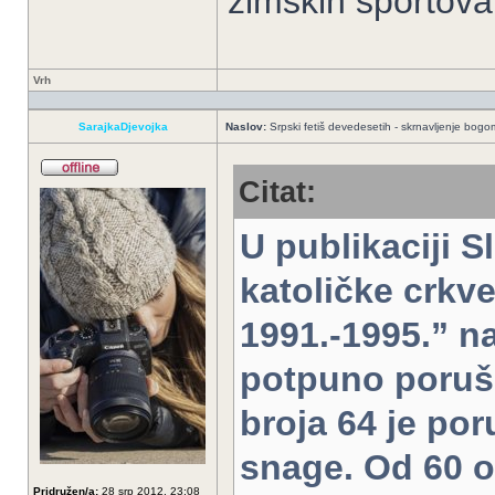
zimskih sportov
Vrh
SarajkaDjevojka
Naslov:
Srpski fetiš devedesetih - skrnavljenje bogomo
Citat:
U publikaciji 
katoličke crkve
1991.-1995.” n
potpuno poruše
broja 64 je po
snage. Od 60 o
Pridružen/a:
28 srp 2012, 23:08