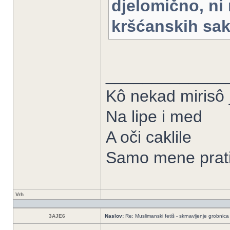
djelomično, ni
kršćanskih sak
_____________
Kô nekad mirisô j
Na lipe i med
A oči caklile
Samo mene prati
Vrh
3AJE6
Naslov:
Re: Muslimanski fetiš - skrnavljenje grobnica 