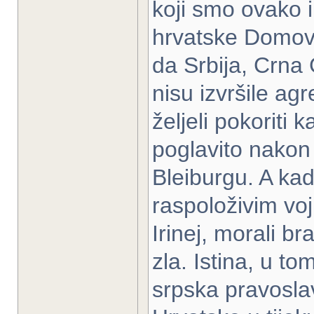
koji smo ovako i
hrvatske Domovin
da Srbija, Crna
nisu izvršile ag
željeli pokoriti k
poglavito nakon 
Bleiburgu. A kad
raspoloživim vo
Irinej, morali br
zla. Istina, u t
srpska pravosla