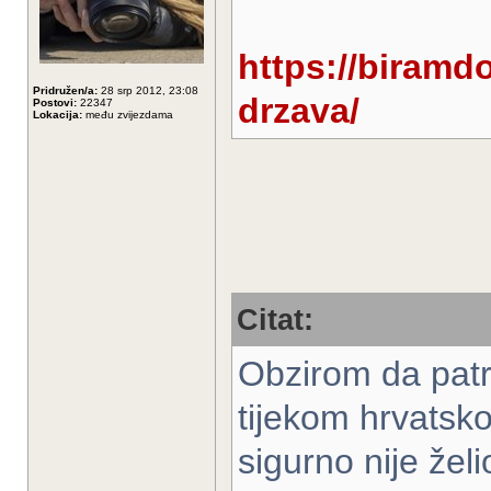
https://biramdo
Pridružen/a:
28 srp 2012, 23:08
drzava/
Postovi:
22347
Lokacija:
među zvijezdama
Citat:
Obzirom da patri
tijekom hrvatsk
sigurno nije žel