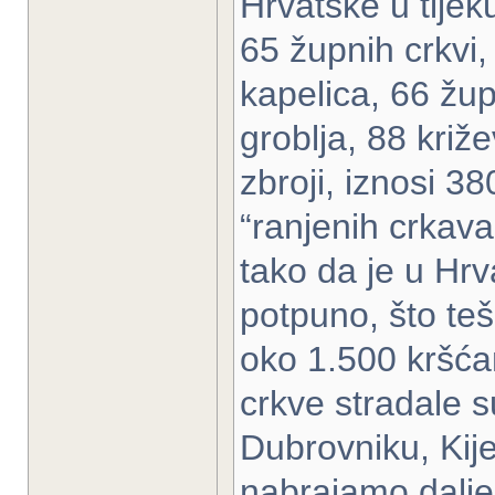
Hrvatske u tije
65 župnih crkvi,
kapelica, 66 žu
groblja, 88 kri
zbroji, iznosi 38
“ranjenih crkava 
tako da je u Hrv
potpuno, što teš
oko 1.500 kršća
crkve stradale 
Dubrovniku, Kij
nabrajamo dalje,