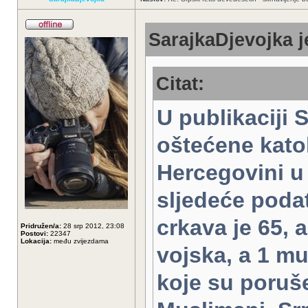
SarajkaDjevojka j
Citat:
U publikaciji 
oštećene katol
Hercegovini u 
sljedeće poda
crkava je 65, 
Pridružen/a:
28 srp 2012, 23:08
Postovi:
22347
Lokacija:
među zvijezdama
vojska, a 1 m
koje su poruše