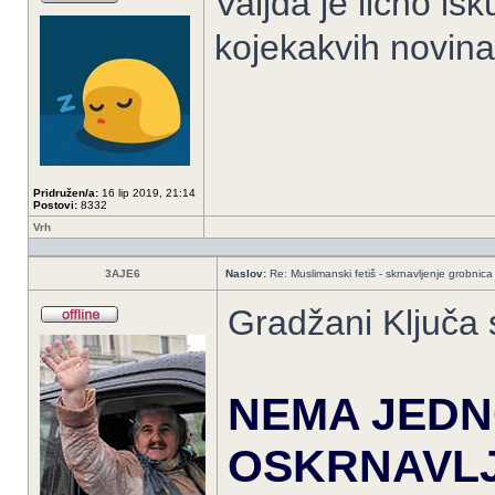
Valjda je licno is
kojekakvih novina
Pridružen/a:
16 lip 2019, 21:14
Postovi:
8332
Vrh
3AJE6
Naslov:
Re: Muslimanski fetiš - skrnavljenje grobnica 
Gradžani Ključa s
NEMA JEDN
OSKRNAVLJ