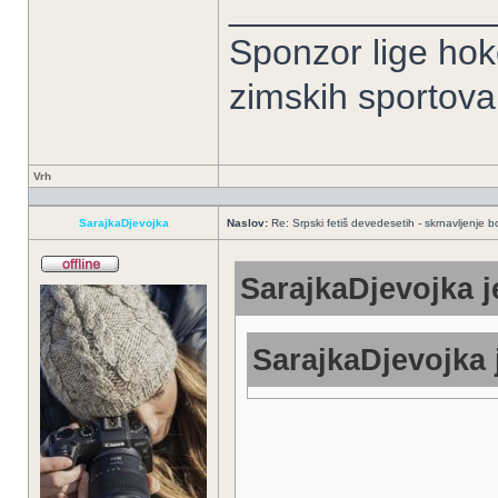
_____________
Sponzor lige hoke
zimskih sportov
Vrh
SarajkaDjevojka
Naslov:
Re: Srpski fetiš devedesetih - skrnavljenje bo
SarajkaDjevojka j
SarajkaDjevojka 