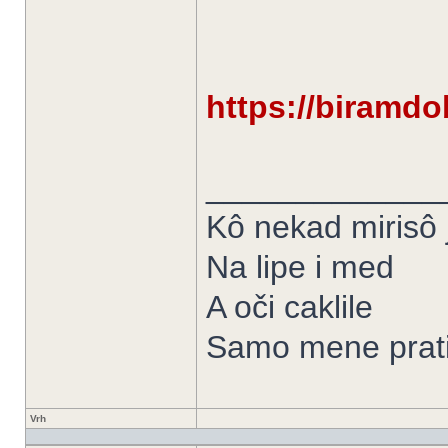
https://biramdo
_____________
Kô nekad mirisô j
Na lipe i med
A oči caklile
Samo mene prati
Vrh