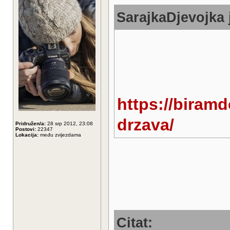
SarajkaDjevojka 
https://biramd
drzava/
Pridružen/a:
28 srp 2012, 23:08
Postovi:
22347
Lokacija:
među zvijezdama
Citat: