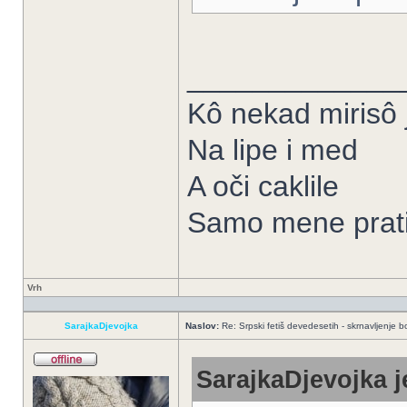
_____________
Kô nekad mirisô j
Na lipe i med
A oči caklile
Samo mene prati
Vrh
SarajkaDjevojka
Naslov:
Re: Srpski fetiš devedesetih - skrnavljenje bo
SarajkaDjevojka j