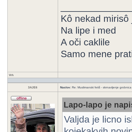
_____________
Kô nekad mirisô j
Na lipe i med
A oči caklile
Samo mene prati
Vrh
3AJE6
Naslov:
Re: Muslimanski fetiš - skrnavljenje grobnica 
Lapo-lapo je napi
Valjda je licno 
kojekakvih novi