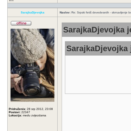
Vrh
SarajkaDjevojka
Naslov:
Re: Srpski fetiš devedesetih - skrnavljenje bo
SarajkaDjevojka j
SarajkaDjevojka 
Pridružen/a:
28 srp 2012, 23:08
Postovi:
22347
Lokacija:
među zvijezdama