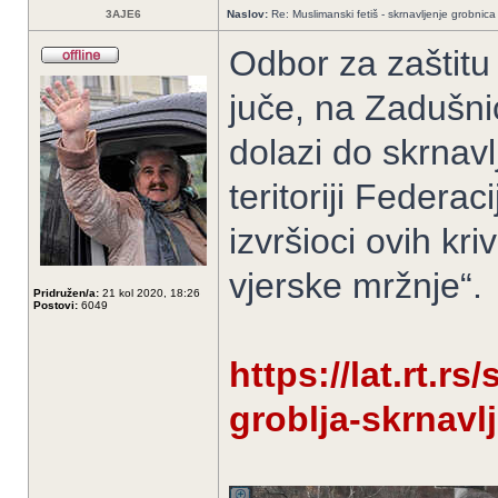
3AJE6
Naslov:
Re: Muslimanski fetiš - skrnavljenje grobnica 
Odbor za zaštitu
juče, na Zadušni
dolazi do skrnavl
teritoriji Federa
izvršioci ovih kri
vjerske mržnje“.
Pridružen/a:
21 kol 2020, 18:26
Postovi:
6049
https://lat.rt.r
groblja-skrnavlj