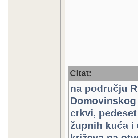
Citat:
na području R
Domovinskog r
crkvi, pedeset
župnih kuća i 
križeva na otv