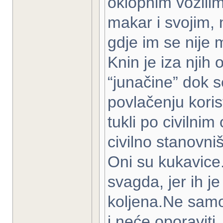
oklopnim vozilima
makar i svojim, n
gdje im se nije m
Knin je iza njih o
“junačine” dok s
povlačenju koris
tukli po civilnim
civilno stanovniš
Oni su kukavice.
svagda, jer ih j
koljena.Ne samo 
i neće oporaviti