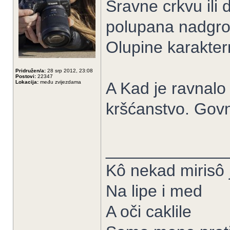
Sravne crkvu ili
polupana nadgrob
Olupine karakter
Pridružen/a:
28 srp 2012, 23:08
Postovi:
22347
Lokacija:
među zvijezdama
A Kad je ravnalo 
kršćanstvo. Gov
_____________
Kô nekad mirisô j
Na lipe i med
A oči caklile