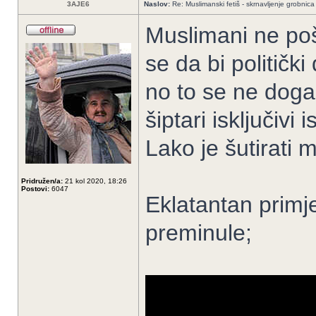
3AJE6
Naslov:
Re: Muslimanski fetiš - skrnavljenje grobnica 
Muslimani ne po
se da bi politički
no to se ne događ
šiptari isključiv
Lako je šutirati 
Pridružen/a:
21 kol 2020, 18:26
Postovi:
6047
Eklatantan primj
preminule;