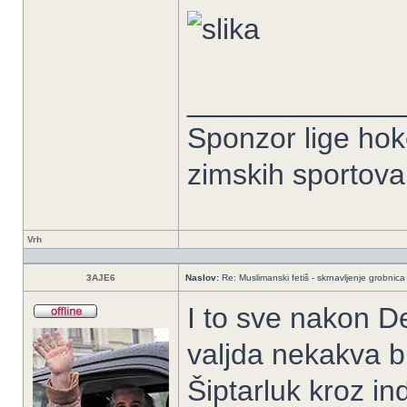
_____________
Sponzor lige hoke
zimskih sportov
Vrh
3AJE6
Naslov:
Re: Muslimanski fetiš - skrnavljenje grobnica 
I to sve nakon De
valjda nekakva bi
Šiptarluk kroz in