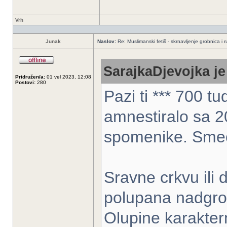
Vrh
Junak
Naslov:
Re: Muslimanski fetiš - skrnavljenje grobnica i 
SarajkaDjevojka je
Pridružen/a:
01 vel 2023, 12:08
Postovi:
280
Pazi ti *** 700 tu
amnestiralo sa 2
spomenike. Smeća
Sravne crkvu ili
polupana nadgrob
Olupine karakter