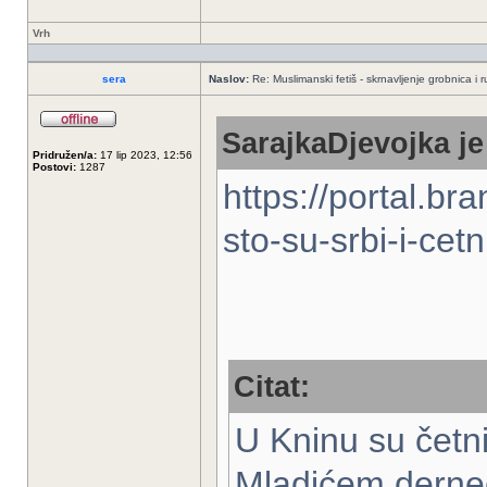
Vrh
sera
Naslov:
Re: Muslimanski fetiš - skrnavljenje grobnica i 
SarajkaDjevojka je
Pridružen/a:
17 lip 2023, 12:56
Postovi:
1287
https://portal.br
sto-su-srbi-i-cetn
Citat:
U Kninu su četn
Mladićem dernečil