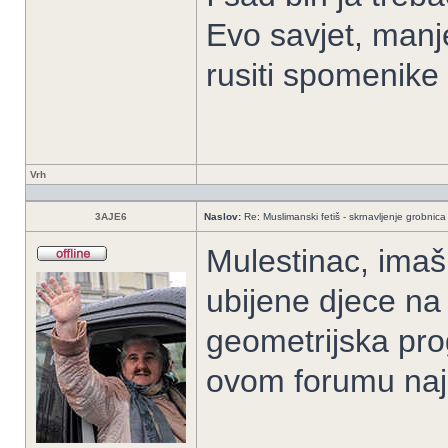
Evo savjet, manje
rusiti spomenike
Vrh
3AJE6
Naslov:
Re: Muslimanski fetiš - skrnavljenje grobnica 
Mulestinac, imaš
ubijene djece na
geometrijska pro
ovom forumu naj