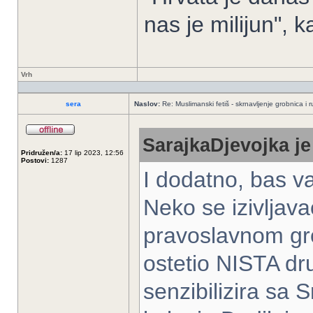
nas je milijun", 
Vrh
sera
Naslov:
Re: Muslimanski fetiš - skrnavljenje grobnica i 
SarajkaDjevojka je
Pridružen/a:
17 lip 2023, 12:56
Postovi:
1287
I dodatno, bas v
Neko se izivljava
pravoslavnom gro
ostetio NISTA dr
senzibilizira sa S