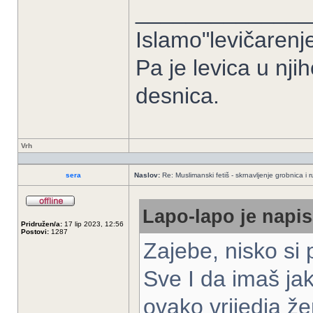
______________
Islamo"levičarenje
Pa je levica u nji
desnica.
Vrh
sera
Naslov:
Re: Muslimanski fetiš - skrnavljenje grobnica i 
Lapo-lapo je napis
Pridružen/a:
17 lip 2023, 12:56
Postovi:
1287
Zajebe, nisko si 
Sve I da imaš ja
ovako vrijedja ž