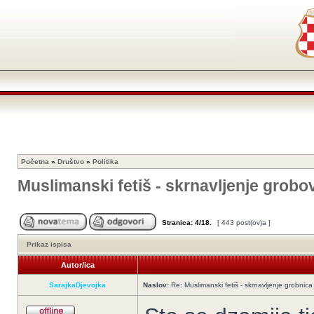
Početna
»
Društvo
»
Politika
Muslimanski fetiš - skrnavljenje grobo
Stranica:
4
/
18
.
[ 443 post(ov)a ]
Prikaz ispisa
Autor/ica
SarajkaDjevojka
Naslov:
Re: Muslimanski fetiš - skrnavljenje grobnica 