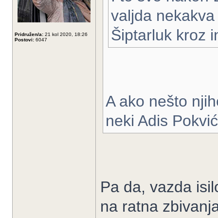
valjda nekakva 
Šiptarluk kroz i
Pridružen/a:
21 kol 2020, 18:26
Postovi:
6047
A ako nešto nji
neki Adis Pokvić
Pa da, vazda isi
na ratna zbivanja