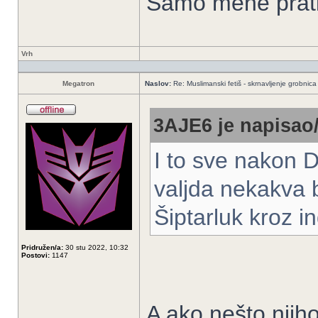
Samo mene prati
Vrh
Megatron
Naslov:
Re: Muslimanski fetiš - skrnavljenje grobnica 
3AJE6 je napisao/
I to sve nakon De
valjda nekakva b
Šiptarluk kroz i
Pridružen/a:
30 stu 2022, 10:32
Postovi:
1147
A ako nešto njih