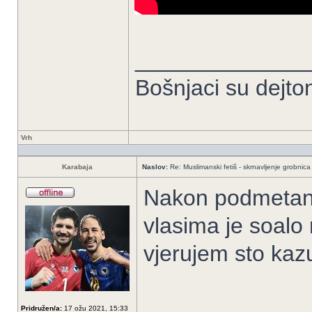
______________
Bošnjaci su dejto
Vrh
Karabaja
Naslov:
Re: Muslimanski fetiš - skrnavljenje grobnica 
Nakon podmetanja
vlasima je soalo
vjerujem sto kaz
Pridružen/a:
17 ožu 2021, 15:33