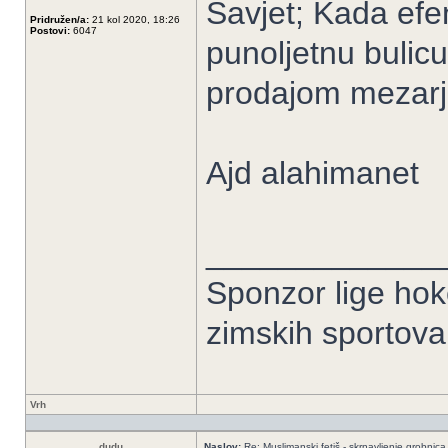
Savjet; Kada efe
Pridružen/a:
21 kol 2020, 18:26
Postovi:
6047
punoljetnu bulic
prodajom mezarj
Ajd alahimanet
_____________
Sponzor lige hoke
zimskih sportov
Vrh
dudu
Naslov:
Re: Muslimanski fetiš - skrnavljenje grobnica 