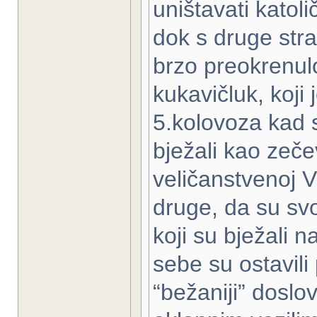
uništavati katoli
dok s druge stran
brzo preokrenul
kukavičluk, koji
5.kolovoza kad su
bježali kao zeč
veličanstvenoj V
druge, da su svoj
koji su bježali 
sebe su ostavili
“bežaniji” doslo