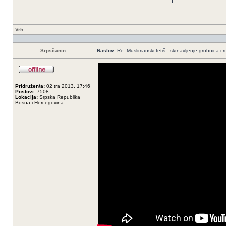
Vrh
Srpsčanin
Naslov:
Re: Muslimanski fetiš - skrnavljenje grobnica i 
Pridružen/a:
02 tra 2013, 17:46
Postovi:
7508
Lokacija:
Srpska Republika
Bosna i Hercegovina