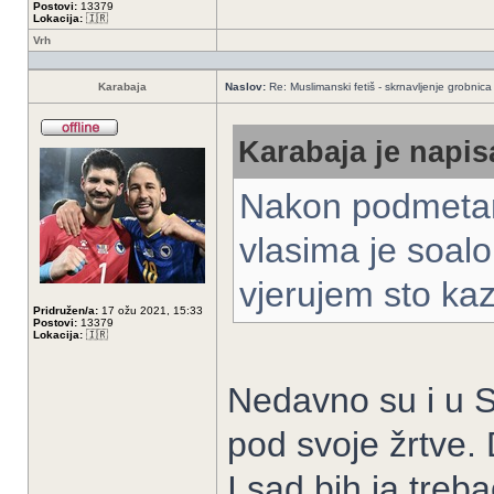
Postovi:
13379
Lokacija:
🇮🇷
Vrh
Karabaja
Naslov:
Re: Muslimanski fetiš - skrnavljenje grobnica 
Karabaja je napis
Nakon podmetanj
vlasima je soal
vjerujem sto ka
Pridružen/a:
17 ožu 2021, 15:33
Postovi:
13379
Lokacija:
🇮🇷
Nedavno su i u 
pod svoje žrtve. 
I sad bih ja treb