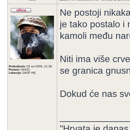
Ne postoji nikak
je tako postalo 
kamoli među naro
Niti ima više crve
Pridružen/a:
03 svi 2009, 21:39
se granica gnus
Postovi:
64432
Lokacija:
DAZP HQ
Dokud će nas sve 
_____________
"Hrvata je danas 