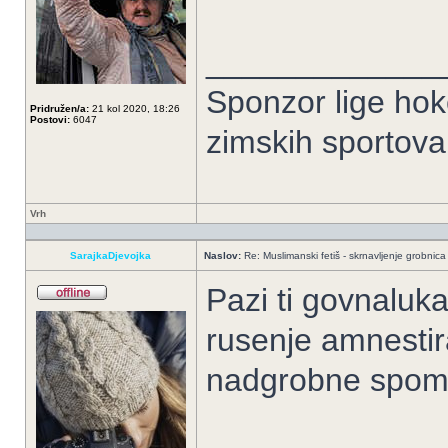
_____________
Sponzor lige hoke
Pridružen/a:
21 kol 2020, 18:26
Postovi:
6047
zimskih sportov
Vrh
SarajkaDjevojka
Naslov:
Re: Muslimanski fetiš - skrnavljenje grobnica 
Pazi ti govnaluka
rusenje amnestir
nadgrobne spomen