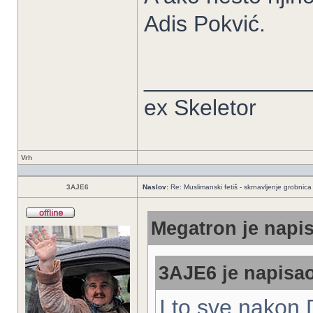
Adis Pokvić.
_____________
ex Skeletor
Vrh
3AJE6
Naslov:
Re: Muslimanski fetiš - skrnavljenje grobnica 
Megatron je napis
3AJE6 je napisao
I to sve nakon D