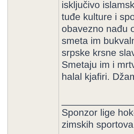
isključivo islamsk
tuđe kulture i s
obavezno nađu o
smeta im bukvaln
srpske krsne sla
Smetaju im i mrtv
halal kjafiri. Dža
_____________
Sponzor lige hoke
zimskih sportov