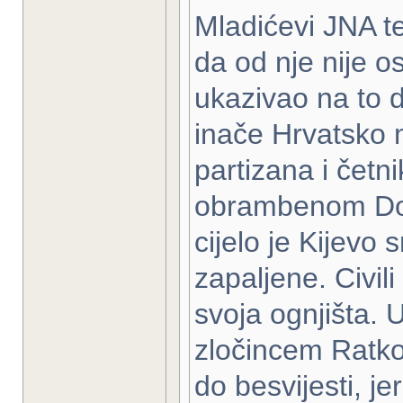
Mladićevi JNA te
da od nje nije o
ukazivao na to d
inače Hrvatsko m
partizana i četn
obrambenom Dom
cijelo je Kijevo
zapaljene. Civil
svoja ognjišta. 
zločincem Ratkom
do besvijesti, je