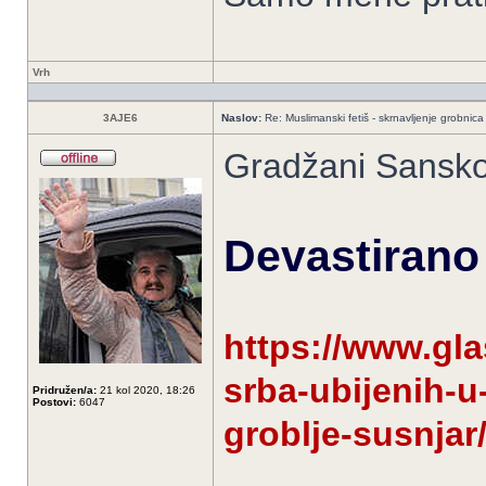
Vrh
3AJE6
Naslov:
Re: Muslimanski fetiš - skrnavljenje grobnica 
Gradžani Sansk
Devastirano
https://www.gla
srba-ubijenih-
Pridružen/a:
21 kol 2020, 18:26
Postovi:
6047
groblje-susnjar