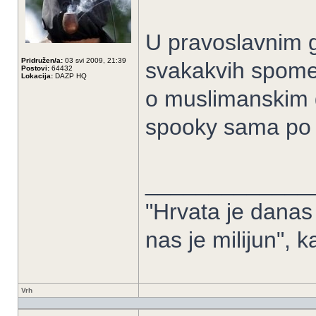
U pravoslavnim g
Pridružen/a:
03 svi 2009, 21:39
svakakvih spomeni
Postovi:
64432
Lokacija:
DAZP HQ
o muslimanskim g
spooky sama po 
_____________
"Hrvata je danas 
nas je milijun", 
Vrh