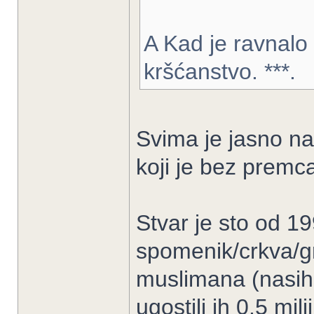
A Kad je ravnalo 
kršćanstvo. ***.
Svima je jasno nam
koji je bez premc
Stvar je sto od 19
spomenik/crkva/gr
muslimana (nasih 
ugostili ih 0.5 mili