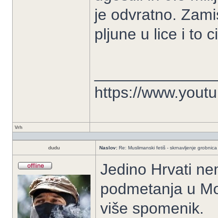
je odvratno. Zami
pljune u lice i to
______________
https://www.you
Vrh
dudu
Naslov:
Re: Muslimanski fetiš - skrnavljenje grobnica 
Jedino Hrvati nem
podmetanja u Mos
više spomenik.