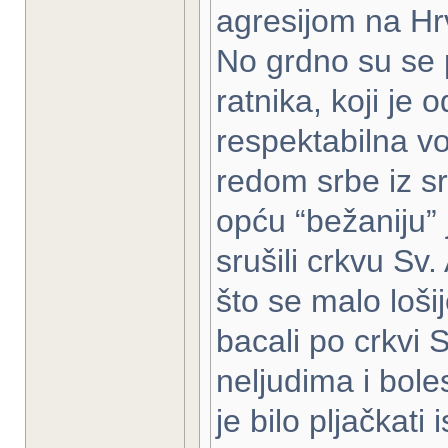
agresijom na Hr
No grdno su se p
ratnika, koji je
respektabilna vo
redom srbe iz srb
opću “bežaniju” j
srušili crkvu S
što se malo lošij
bacali po crkvi S
neljudima i boles
je bilo pljačkati