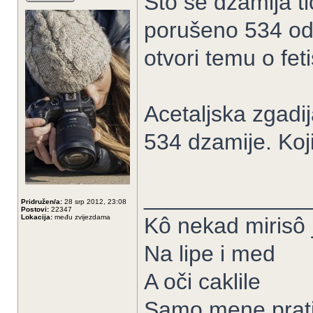
Sto se dzamija ti
porušeno 534 od
otvori temu o fe
Acetaljska zgadij
534 dzamije. Koj
_____________
Pridružen/a:
28 srp 2012, 23:08
Postovi:
22347
Lokacija:
među zvijezdama
Kô nekad mirisô j
Na lipe i med
A oči caklile
Samo mene prati