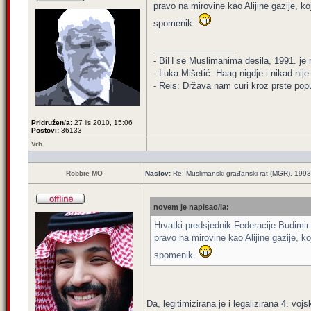
pravo na mirovine kao Alijine gazije, koj
spomenik.
_________________
- BiH se Muslimanima desila, 1991. je ni
- Luka Mišetić: Haag nigdje i nikad nij
- Reis: Država nam curi kroz prste popu
Pridružen/a:
27 lis 2010, 15:06
Postovi:
36133
Vrh
Robbie MO
Naslov:
Re: Muslimanski građanski rat (MGR), 199
novem je napisao/la:
Hrvatki predsjednik Federacije Budimir 
pravo na mirovine kao Alijine gazije, ko
spomenik.
Da, legitimizirana je i legalizirana 4. vojs