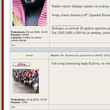
Babini vojnici dobijaju isplate za svakog 
Imaju status branioca AP Zapadne Bosne
_________________
Bošnjaci su primali 30 godina ogromnu p
Pridružen/a:
03 svi 2009, 10:29
Rat 1992-1995 u BiH bio je prelijep, priro
Postovi:
91060
Lokacija:
Institut za razna i
ostala pitanja
Vrh
Imota
Naslov:
Re: Muslimanski građanski rat (MGR), 199
Vidi ovog islamskog legla Bužima, to mist
Pridružen/a:
24 sij 2023, 15:54
Postovi:
7062
Vrh