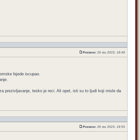
Postano:
26 stu 2023, 19:49
onomske bijede iscupao.
anje.
ezivljavanje, tesko je reci. Ali opet, isti su to ljudi koji misle da
Postano:
26 stu 2023, 19:53