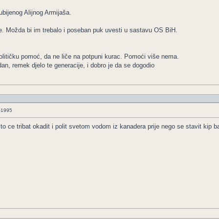
ubijenog Alijnog Armijaša.
. Možda bi im trebalo i poseban puk uvesti u sastavu OS BiH.
olitičku pomoć, da ne liče na potpuni kurac. Pomoći više nema.
dan, remek djelo te generacije, i dobro je da se dogodio
3-1995
o ce tribat okadit i polit svetom vodom iz kanadera prije nego se stavit kip 