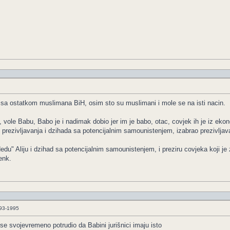
 sa ostatkom muslimana BiH, osim sto su muslimani i mole se na isti nacin.
 vole Babu, Babo je i nadimak dobio jer im je babo, otac, covjek ih je iz ek
 prezivljavanja i dzihada sa potencijalnim samounistenjem, izabrao prezivljav
 Aliju i dzihad sa potencijalnim samounistenjem, i preziru covjeka koji je za pr
enk.
993-1995
se svojevremeno potrudio da Babini jurišnici imaju isto