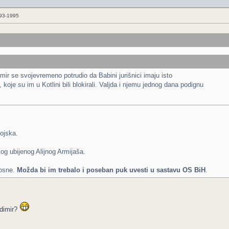
993-1995
mir se svojevremeno potrudio da Babini jurišnici imaju isto
 koje su im u Kotlini bili blokirali. Valjda i njemu jednog dana podignu
vojska.
kog ubijenog Alijnog Armijaša.
Bosne.
Možda bi im trebalo i poseban puk uvesti u sastavu OS BiH
.
udimir?