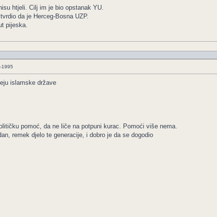
su htjeli. Cilj im je bio opstanak YU.
e tvrdio da je Herceg-Bosna UZP.
t pijeska.
3-1995
deju islamske države
olitičku pomoć, da ne liče na potpuni kurac. Pomoći više nema.
dan, remek djelo te generacije, i dobro je da se dogodio