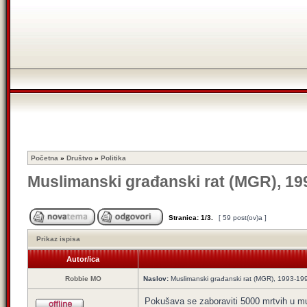
Početna
»
Društvo
»
Politika
Muslimanski građanski rat (MGR), 1993
Stranica:
1
/
3
.
[ 59 post(ov)a ]
Prikaz ispisa
Autor/ica
Robbie MO
Naslov:
Muslimanski građanski rat (MGR), 1993-1995
Pokušava se zaboraviti 5000 mrtvih u 