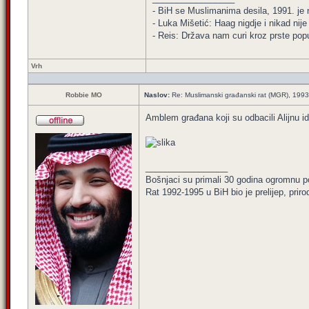
- BiH se Muslimanima desila, 1991. je ni
- Luka Mišetić: Haag nigdje i nikad nij
- Reis: Država nam curi kroz prste popu
Vrh
Robbie MO
Naslov:
Re: Muslimanski građanski rat (MGR), 199
Amblem građana koji su odbacili Alijnu i
_________________
Bošnjaci su primali 30 godina ogromnu p
Rat 1992-1995 u BiH bio je prelijep, priro