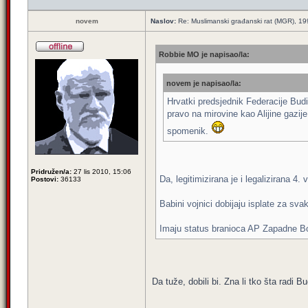
novem
Naslov:
Re: Muslimanski građanski rat (MGR), 1
Robbie MO je napisao/la:
novem je napisao/la:
Hrvatki predsjednik Federacije Budi
pravo na mirovine kao Alijine gazije,
spomenik.
Pridružen/a:
27 lis 2010, 15:06
Da, legitimizirana je i legalizirana 4. 
Postovi:
36133
Babini vojnici dobijaju isplate za sva
Imaju status branioca AP Zapadne 
Da tuže, dobili bi. Zna li tko šta radi B
_________________