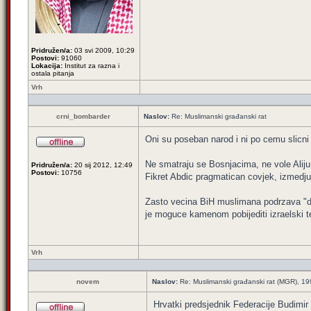
Pridružen/a:
03 svi 2009, 10:29
Postovi:
91060
Lokacija:
Institut za razna i
ostala pitanja
Vrh
crni_bombarder
Naslov:
Re: Muslimanski građanski rat
Oni su poseban narod i ni po cemu slicni
Ne smatraju se Bosnjacima, ne vole Aliju,
Pridružen/a:
20 sij 2012, 12:49
Postovi:
10756
Fikret Abdic pragmatican covjek, izmedju
Zasto vecina BiH muslimana podrzava "dedu"
je moguce kamenom pobijediti izraelski t
Vrh
novem
Naslov:
Re: Muslimanski građanski rat (MGR), 1
Hrvatki predsjednik Federacije Budimir 