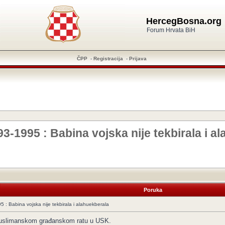
HercegBosna.org
Forum Hrvata BiH
ČPP
-
Registracija
-
Prijava
-1995 : Babina vojska nije tekbirala i a
Poruka
 : Babina vojska nije tekbirala i alahuekberala
muslimanskom građanskom ratu u USK.