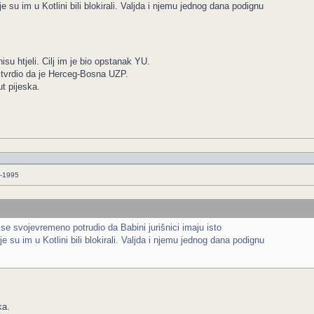
e su im u Kotlini bili blokirali. Valjda i njemu jednog dana podignu
su htjeli. Cilj im je bio opstanak YU.
e tvrdio da je Herceg-Bosna UZP.
t pijeska.
3-1995
se svojevremeno potrudio da Babini jurišnici imaju isto
je su im u Kotlini bili blokirali. Valjda i njemu jednog dana podignu
ka.