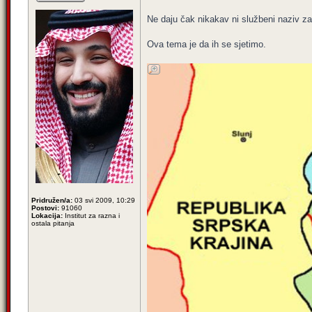
Ne daju čak nikakav ni službeni naziv za
Ova tema je da ih se sjetimo.
Pridružen/a:
03 svi 2009, 10:29
Postovi:
91060
Lokacija:
Institut za razna i
ostala pitanja