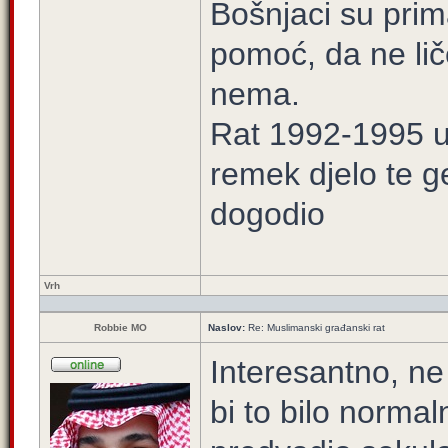
Bošnjaci su prim
pomoć, da ne lič
nema.
Rat 1992-1995 u 
remek djelo te ge
dogodio
Vrh
Robbie MO
Naslov:
Re: Muslimanski građanski rat
Interesantno, ne 
bi to bilo normal