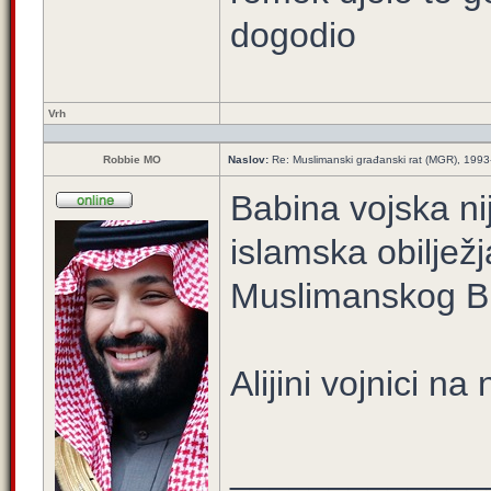
dogodio
Vrh
Robbie MO
Naslov:
Re: Muslimanski građanski rat (MGR), 199
Babina vojska nij
islamska obilježj
Muslimanskog Br
Alijini vojnici na 
_____________