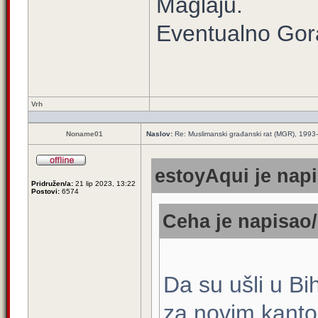
Maglaju.
Eventualno Gor
Vrh
Noname01
Naslov:
Re: Muslimanski građanski rat (MGR), 1993-1
estoyAqui je napi
Pridružen/a:
21 lip 2023, 13:22
Postovi:
6574
Ceha je napisao/
Da su ušli u Bih
za novim kan