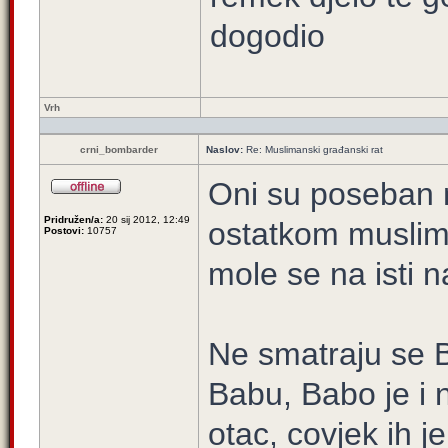
dogodio
Vrh
crni_bombarder
Naslov:
Re: Muslimanski građanski rat
Oni su poseban n
Pridružen/a:
20 sij 2012, 12:49
ostatkom muslim
Postovi:
10757
mole se na isti n
Ne smatraju se B
Babu, Babo je i 
otac, covjek ih 