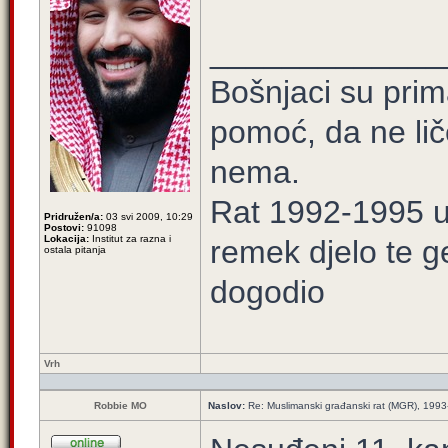
_____________
Bošnjaci su prim
pomoć, da ne lič
nema.
Rat 1992-1995 u 
Pridružen/a:
03 svi 2009, 10:29
Postovi:
91098
Lokacija:
Institut za razna i
remek djelo te ge
ostala pitanja
dogodio
Vrh
Robbie MO
Naslov:
Re: Muslimanski građanski rat (MGR), 1993-1