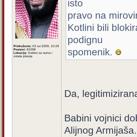
isto
pravo na mirovin
Kotlini bili blok
podignu
Pridružen/a:
03 svi 2009, 10:29
spomenik.
Postovi:
91098
Lokacija:
Institut za razna i
ostala pitanja
Da, legitimizirana
Babini vojnici do
Alijnog Armijaša.