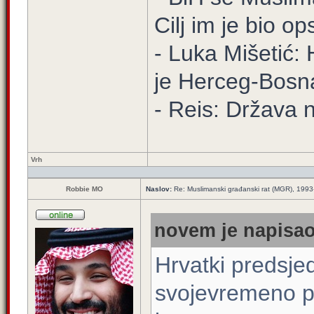
Cilj im je bio o
- Luka Mišetić: 
je Herceg-Bosn
- Reis: Država n
Vrh
Robbie MO
Naslov:
Re: Muslimanski građanski rat (MGR), 199
novem je napisao
Hrvatki predsje
svojevremeno po