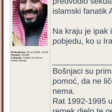
predvodio sekul
islamski fanatik A
Na kraju je ipak 
pobjedu, ko u Ir
Pridružen/a:
03 svi 2009, 10:29
Postovi:
91098
Lokacija:
Institut za razna i
_____________
ostala pitanja
Bošnjaci su prim
pomoć, da ne lič
nema.
Rat 1992-1995 u 
remek djelo te ge