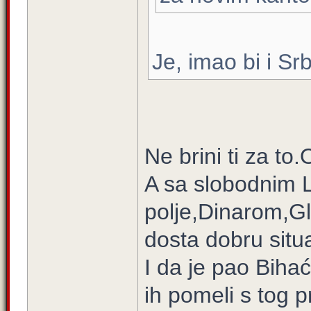
Je, imao bi i Sr
Ne brini ti za to.
A sa slobodnim 
polje,Dinarom,G
dosta dobru situa
I da je pao Bihać 
ih pomeli s tog p