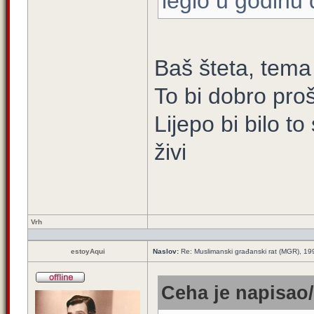
leglo u godinu
Baš šteta, tema 
To bi dobro proš
Lijepo bi bilo t
živi
Vrh
estoyAqui
Naslov:
Re: Muslimanski građanski rat (MGR), 199
Ceha je napisao/