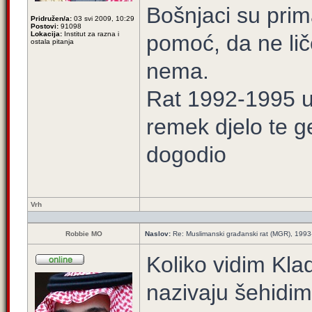
Bošnjaci su prim
Pridružen/a:
03 svi 2009, 10:29
Postovi:
91098
Lokacija:
Institut za razna i
pomoć, da ne lič
ostala pitanja
nema.
Rat 1992-1995 u 
remek djelo te ge
dogodio
Vrh
Robbie MO
Naslov:
Re: Muslimanski građanski rat (MGR), 1993-1
Koliko vidim Kla
nazivaju šehidim