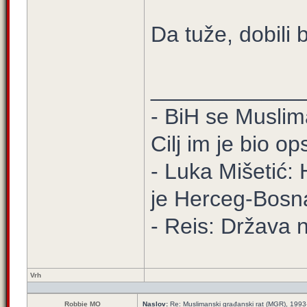
Da tuže, dobili 
____________
- BiH se Muslima
Cilj im je bio o
- Luka Mišetić: 
je Herceg-Bosn
- Reis: Država n
Vrh
Robbie MO
Naslov:
Re: Muslimanski građanski rat (MGR), 199