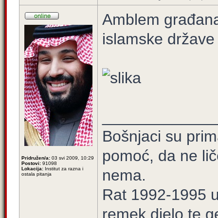
Amblem građana k
islamske države
_____________
Bošnjaci su prim
pomoć, da ne lič
Pridružen/a:
03 svi 2009, 10:29
Postovi:
91098
Lokacija:
Institut za razna i
nema.
ostala pitanja
Rat 1992-1995 u 
remek djelo te ge