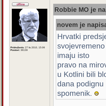
Robbie MO je na
novem je napisa
Hrvatki predsj
svojevremeno p
Pridružen/a:
27 lis 2010, 15:06
Postovi:
36139
imaju isto
pravo na mirov
u Kotlini bili b
dana podignu
spomenik.