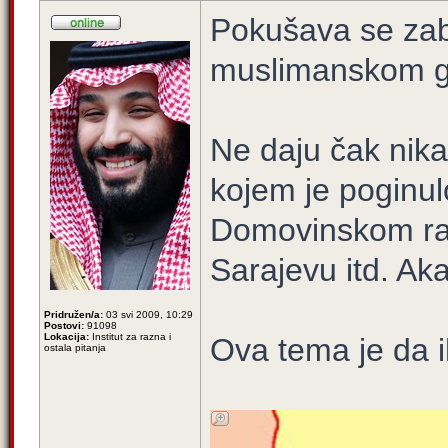
Pokušava se zab
muslimanskom g
Ne daju čak nika
kojem je poginulo
Domovinskom rat
Sarajevu itd. A
Pridružen/a:
03 svi 2009, 10:29
Postovi:
91098
Lokacija:
Institut za razna i
Ova tema je da i
ostala pitanja