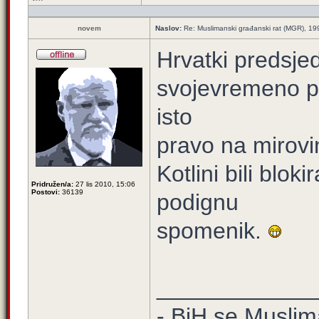
novem
Naslov:
Re: Muslimanski građanski rat (MGR), 1
Hrvatki predsje
svojevremeno po
isto
pravo na mirovin
Kotlini bili blok
Pridružen/a:
27 lis 2010, 15:06
Postovi:
36139
podignu
spomenik.
____________
- BiH se Muslima