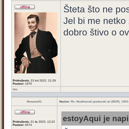
Šteta što ne pos
Jel bi me netko
dobro štivo o o
Pridružen/a:
23 kol 2022, 21:29
Postovi:
1970
Vrh
Noname01
Naslov:
Re: Muslimanski građanski rat (MGR), 1993-1
estoyAqui je napi
Pridružen/a:
21 lip 2023, 13:22
Postovi:
6574