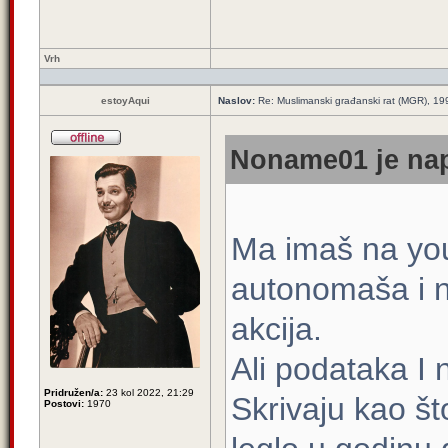
Vrh
estoyAqui
Naslov:
Re: Muslimanski građanski rat (MGR), 199
Noname01 je nap
Ma imaš na yo
autonomaša i n
akcija.
Ali podataka I 
Pridružen/a:
23 kol 2022, 21:29
Skrivaju kao što
Postovi:
1970