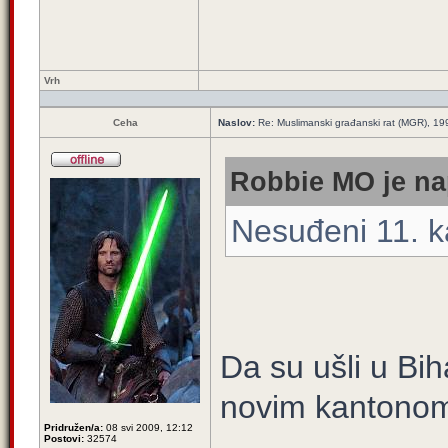
Vrh
Ceha
Naslov:
Re: Muslimanski građanski rat (MGR), 199
Robbie MO je na
Nesuđeni 11. 
Da su ušli u Biha
novim kanton
Pridružen/a:
08 svi 2009, 12:12
Postovi:
32574