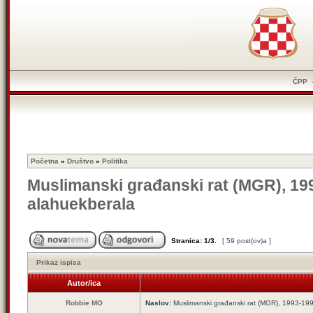
ČPP
Početna
»
Društvo
»
Politika
Muslimanski građanski rat (MGR), 1993
alahuekberala
Stranica:
1
/
3
.
[ 59 post(ov)a ]
Prikaz ispisa
Autor/ica
Robbie MO
Naslov:
Muslimanski građanski rat (MGR), 1993-1995 