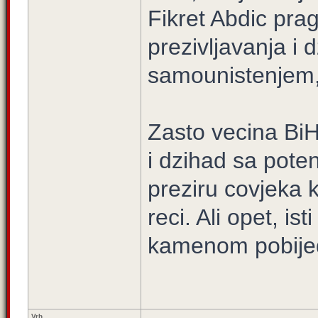
Fikret Abdic pra
prezivljavanja i 
samounistenjem, 
Zasto vecina BiH
i dzihad sa pote
preziru covjeka k
reci. Ali opet, is
kamenom pobijedi
Vrh