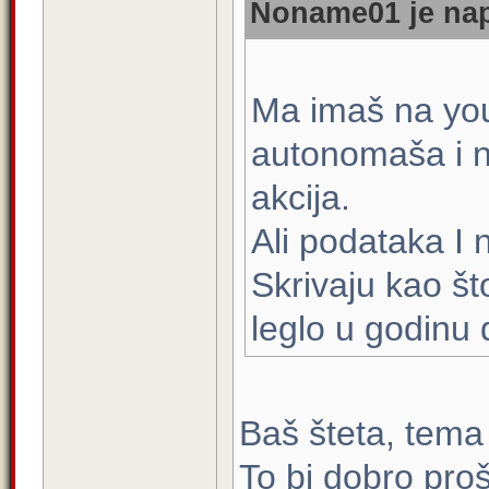
Noname01 je nap
Ma imaš na yo
autonomaša i n
akcija.
Ali podataka I 
Skrivaju kao što
leglo u godinu
Baš šteta, tema 
To bi dobro proš