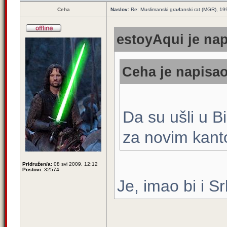
Ceha
Naslov:
Re: Muslimanski građanski rat (MGR), 199
estoyAqui je nap
Ceha je napisao
Da su ušli u Bi
za novim kan
Pridružen/a:
08 svi 2009, 12:12
Postovi:
32574
Je, imao bi i S