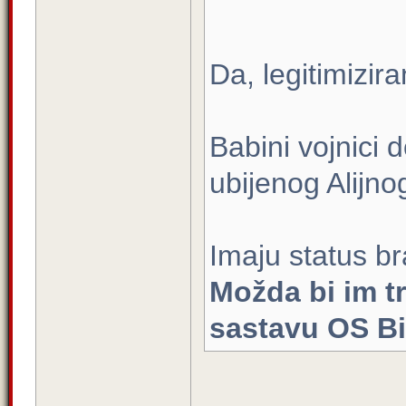
Da, legitimizira
Babini vojnici 
ubijenog Alijno
Imaju status b
Možda bi im t
sastavu OS B