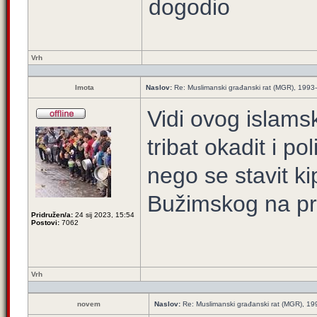
dogodio
Vrh
Imota
Naslov:
Re: Muslimanski građanski rat (MGR), 1993
Vidi ovog islams
tribat okadit i p
nego se stavit k
Bužimskog na pri
Pridružen/a:
24 sij 2023, 15:54
Postovi:
7062
Vrh
novem
Naslov:
Re: Muslimanski građanski rat (MGR), 1