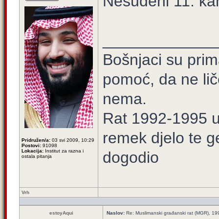
Nesuđeni 11. ka
_____________
Bošnjaci su prim
pomoć, da ne lič
nema.
Rat 1992-1995 u 
remek djelo te ge
Pridružen/a:
03 svi 2009, 10:29
Postovi:
91098
Lokacija:
Institut za razna i
dogodio
ostala pitanja
Vrh
estoyAqui
Naslov:
Re: Muslimanski građanski rat (MGR), 199