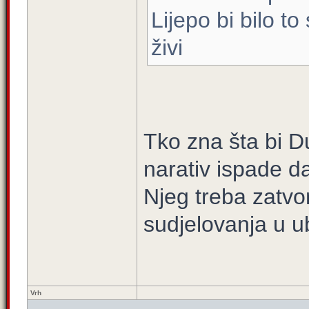
Lijepo bi bilo t
živi
Tko zna šta bi 
narativ ispade da
Njeg treba zatvo
sudjelovanja u u
Vrh