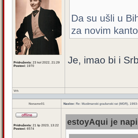
Da su ušli u Bih
za novim kan
Je, imao bi i Sr
Pridružen/a:
23 kol 2022, 21:29
Postovi:
1970
Vrh
Noname01
Naslov:
Re: Muslimanski građanski rat (MGR), 1993-1
estoyAqui je napi
Pridružen/a:
21 lip 2023, 13:22
Postovi:
6574