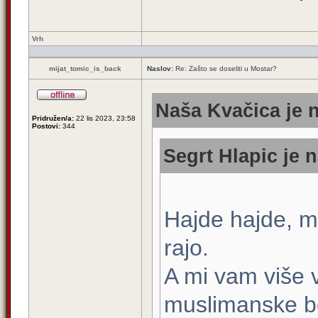
Vrh
mijat_tomic_is_back
Naslov:
Re: Zašto se doseliti u Mostar?
Naša Kvačica je n
Pridružen/a:
22 lis 2023, 23:58
Postovi:
344
Segrt Hlapic je n
Hajde hajde, mo
rajo.
A mi vam više 
muslimanske be