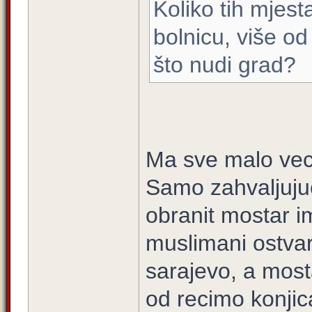
Koliko tih mjest
bolnicu, više o
što nudi grad?
Ma sve malo vec
Samo zahvaljujuc
obranit mostar 
muslimani ostvari
sarajevo, a mos
od recimo konjic