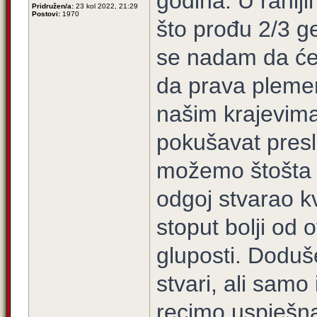
godina. U ranij
Pridružen/a:
23 kol 2022, 21:29
Postovi:
1970
što prođu 2/3 g
se nadam da će 
da prava plemen
našim krajevima
pokušavat presli
možemo štošta d
odgoj stvarao kv
stoput bolji o
gluposti. Doduše
stvari, ali samo
recimo uspješna