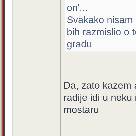
on'...
Svakako nisam r
bih razmislio o
gradu
Da, zato kazem ak
radije idi u neku
mostaru
_____________