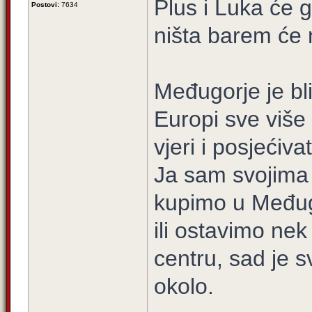
Plus i Luka će g
Postovi:
7634
ništa barem će 
Međugorje je bl
Europi sve više 
vjeri i posjećiva
Ja sam svojima 
kupimo u Međug
ili ostavimo nek 
centru, sad je s
okolo.