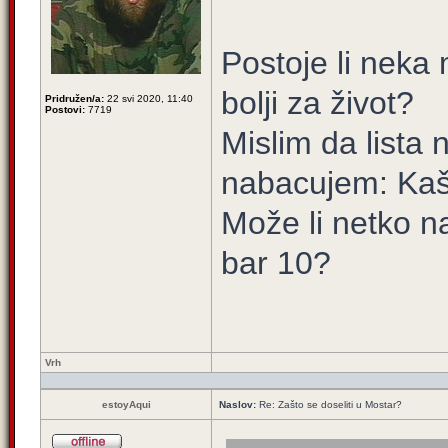
Postoje li neka 
bolji za život?
Pridružen/a:
22 svi 2020, 11:40
Postovi:
7719
Mislim da lista
nabacujem: Kašt
Može li netko na
bar 10?
Vrh
estoyAqui
Naslov:
Re: Zašto se doseliti u Mostar?