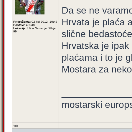
Da se ne varamo
Hrvata je plaća a
Pridružen/a:
02 kol 2012, 10:47
Postovi:
48038
Lokacija:
Ulica Nemanje Bilbije
slične bedastoće
99
Hrvatska je ipak 
plaćama i to je g
Mostara za neko
_____________
mostarski europ
Vrh