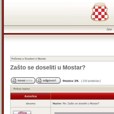
ČPP
Početna
»
Gradovi
»
Mostar
Zašto se doseliti u Mostar?
Stranica:
2
/
6
.
[ 133 post(ov)a ]
Prikaz ispisa
Autor/ica
daramo
Naslov:
Re: Zašto se doseliti u Mostar?