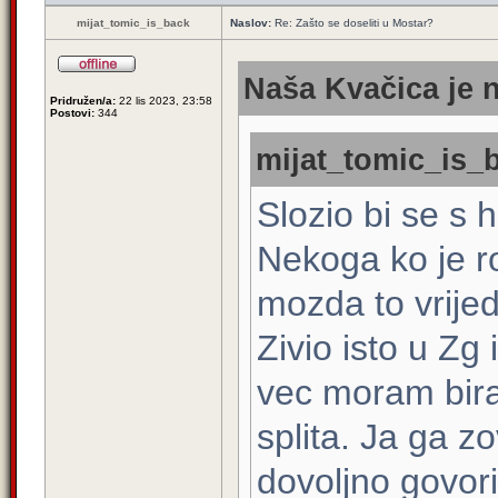
mijat_tomic_is_back
Naslov:
Re: Zašto se doseliti u Mostar?
Naša Kvačica je n
Pridružen/a:
22 lis 2023, 23:58
Postovi:
344
mijat_tomic_is_b
Slozio bi se s 
Nekoga ko je r
mozda to vrijedj
Zivio isto u Zg
vec moram birat
splita. Ja ga 
dovoljno govor