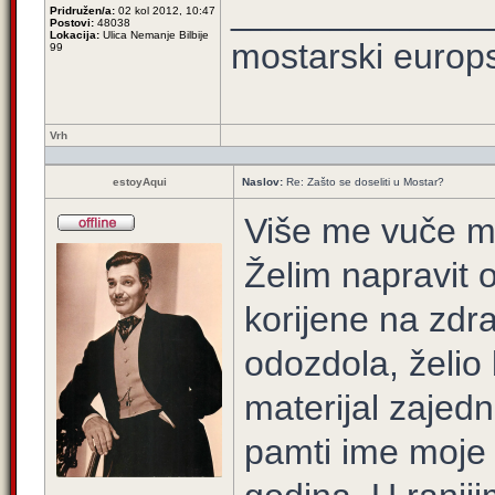
_____________
Pridružen/a:
02 kol 2012, 10:47
Postovi:
48038
Lokacija:
Ulica Nemanje Bilbije
mostarski europ
99
Vrh
estoyAqui
Naslov:
Re: Zašto se doseliti u Mostar?
Više me vuče mo
Želim napravit o
korijene na zd
odozdola, želio 
materijal zajedn
pamti ime moje 