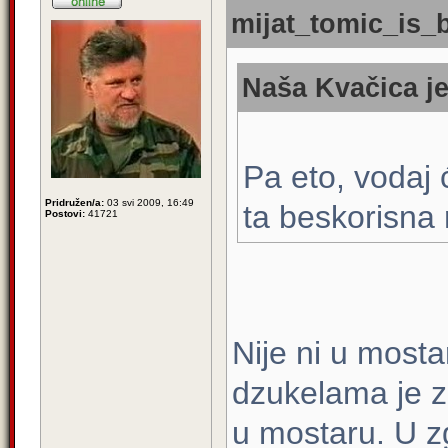
mijat_tomic_is_b
Naša Kvačica je
Pa eto, vodaj 
Pridružen/a:
03 svi 2009, 16:49
ta beskorisna 
Postovi:
41721
Nije ni u mosta
dzukelama je z
u mostaru. U z