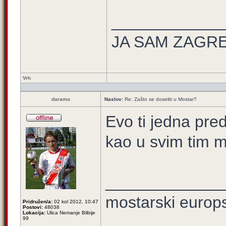
____________
JA SAM ZAGREB
Vrh
daramo
Naslov:
Re: Zašto se doseliti u Mostar?
Evo ti jedna pre
kao u svim tim m
_____________
mostarski europ
Pridružen/a:
02 kol 2012, 10:47
Postovi:
48038
Lokacija:
Ulica Nemanje Bilbije
99