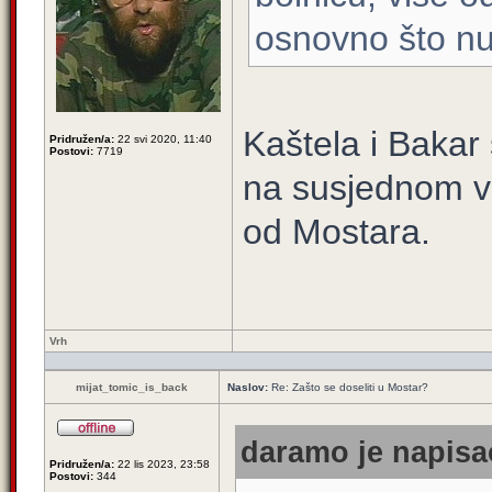
osnovno što nu
Kaštela i Bakar 
Pridružen/a:
22 svi 2020, 11:40
Postovi:
7719
na susjednom v
od Mostara.
Vrh
mijat_tomic_is_back
Naslov:
Re: Zašto se doseliti u Mostar?
daramo je napisao
Pridružen/a:
22 lis 2023, 23:58
Postovi:
344