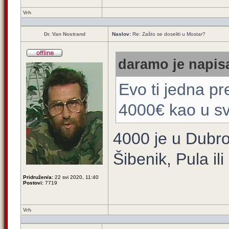
Vrh
Dr. Van Nostrand
Naslov:
Re: Zašto se doseliti u Mostar?
daramo je napisa
Evo ti jedna pr
4000€ kao u sv
4000 je u Dubro
Šibenik, Pula il
Pridružen/a:
22 svi 2020, 11:40
Postovi:
7719
Vrh