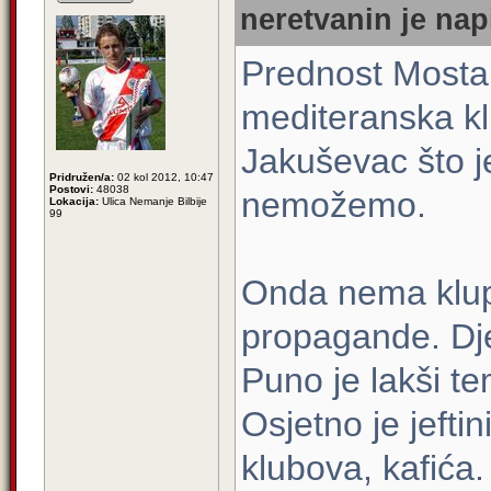
neretvanin je nap
Prednost Mosta
mediteranska kl
Jakuševac što j
Pridružen/a:
02 kol 2012, 10:47
Postovi:
48038
nemožemo.
Lokacija:
Ulica Nemanje Bilbije
99
Onda nema klup
propagande. Djec
Puno je lakši te
Osjetno je jeftin
klubova, kafića.