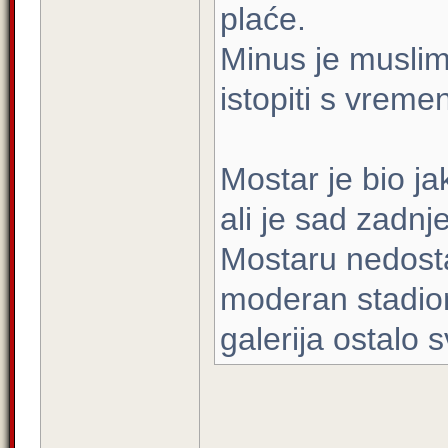
plaće.
Minus je muslima
istopiti s vreme
Mostar je bio ja
ali je sad zadnj
Mostaru nedostaj
moderan stadion
galerija ostalo s