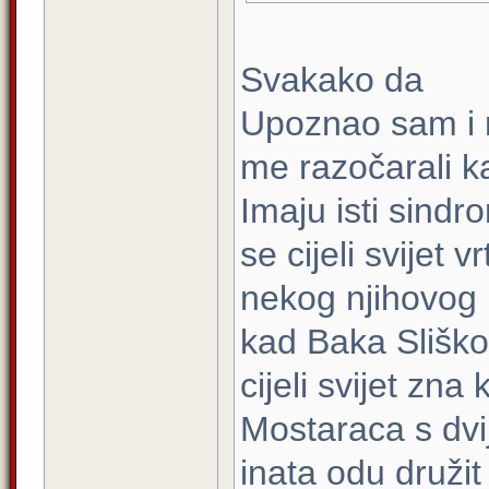
Svakako da
Upoznao sam i 
me razočarali ka
Imaju isti sindr
se cijeli svijet v
nekog njihovog l
kad Baka Sliškovi
cijeli svijet zn
Mostaraca s dvi
inata odu družit