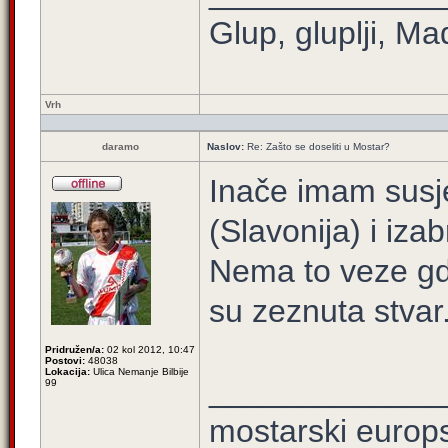
Glup, gluplji, Ma
Vrh
daramo
Naslov:
Re: Zašto se doseliti u Mostar?
Inače imam susje
(Slavonija) i iza
Nema to veze gdj
su zeznuta stvar
Pridružen/a:
02 kol 2012, 10:47
Postovi:
48038
Lokacija:
Ulica Nemanje Bilbije
_____________
99
mostarski europ