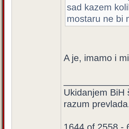
sad kazem koli
mostaru ne bi 
A je, imamo i m
____________
Ukidanjem BiH š
razum prevlada
1644 of 2558 -