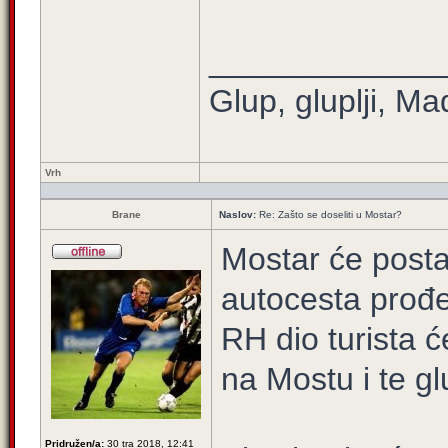
_____________
Glup, gluplji, Ma
Vrh
Brane
Naslov:
Re: Zašto se doseliti u Mostar?
Mostar će posta
autocesta prođe 
RH dio turista ć
na Mostu i te gl
Pridružen/a:
30 tra 2018, 12:41