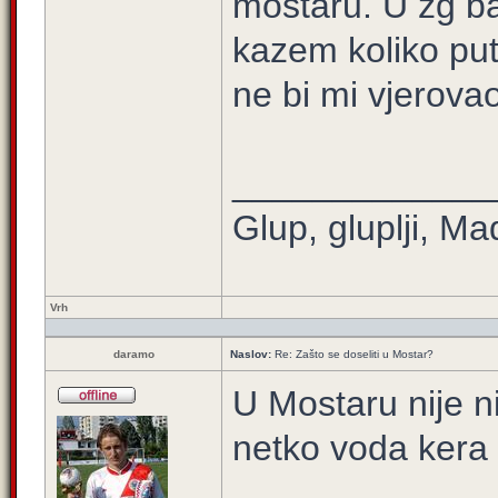
mostaru. U zg ba
kazem koliko pu
ne bi mi vjerova
_____________
Glup, gluplji, Ma
Vrh
daramo
Naslov:
Re: Zašto se doseliti u Mostar?
U Mostaru nije niš
netko voda kera 