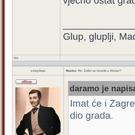
vjecno ostat gra
_____________
Glup, gluplji, Ma
Vrh
estoyAqui
Naslov:
Re: Zašto se doseliti u Mostar?
daramo je napisa
Imat će i Zagre
dio grada.