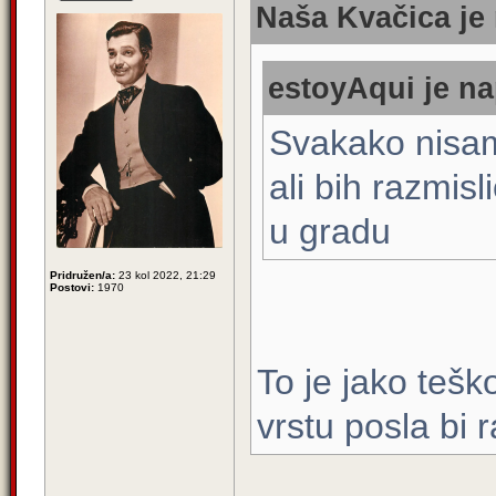
Naša Kvačica je 
estoyAqui je na
Svakako nisam
ali bih razmis
u gradu
Pridružen/a:
23 kol 2022, 21:29
Postovi:
1970
To je jako tešk
vrstu posla bi 