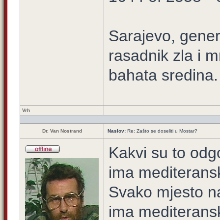
Sarajevo, gener
rasadnik zla i m
bahata sredina.
Vrh
Dr. Van Nostrand
Naslov:
Re: Zašto se doseliti u Mostar?
Kakvi su to odg
ima mediterans
Svako mjesto na
ima mediteransk