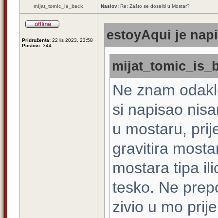
mijat_tomic_is_back
Naslov:
Re: Zašto se doseliti u Mostar?
estoyAqui je napi
Pridružen/a:
22 lis 2023, 23:58
Postovi:
344
mijat_tomic_is_b
Ne znam odakle
si napisao nisa
u mostaru, pri
gravitira mostaru
mostara tipa il
tesko. Ne prep
zivio u mo prije