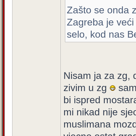
Zašto se onda z
Zagreba je veći
selo, kod nas Be
Nisam ja za zg,
zivim u zg
samo
bi ispred mostar
mi nikad nije sj
muslimana mozda