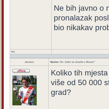
Ne bih javno o m
pronalazak posl
bio nikakav pro
Vrh
daramo
Naslov:
Re: Zašto se doseliti u Mostar?
Koliko tih mjesta
više od 50 000 s
grad?