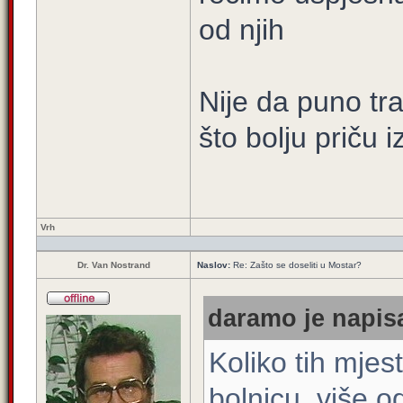
od njih
Nije da puno tr
što bolju priču 
Vrh
Dr. Van Nostrand
Naslov:
Re: Zašto se doseliti u Mostar?
daramo je napisa
Koliko tih mjes
bolnicu, više o