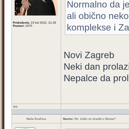
Normalno da je 
ali obično nek
Pridružen/a:
23 kol 2022, 21:29
komplekse i Za
Postovi:
1970
Novi Zagreb
Neki dan prolaz
Nepalce da pro
Vrh
Naša Kvačica
Naslov:
Re: Zašto se doseliti u Mostar?