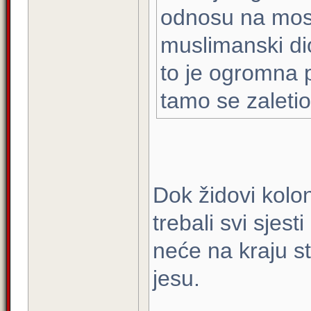
odnosu na most
muslimanski di
to je ogromna p
tamo se zaletio
Dok židovi koloni
trebali svi sjes
neće na kraju st
jesu.