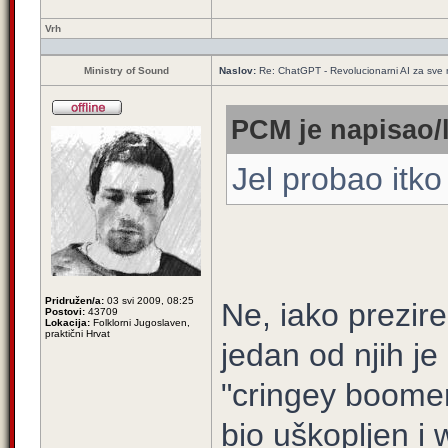
Vrh
Ministry of Sound
Naslov:
Re: ChatGPT - Revolucionarni AI za sve
PCM je napisao/l
Jel probao itk
Pridružen/a:
03 svi 2009, 08:25
Ne, iako prezir
Postovi:
43709
Lokacija:
Folklorni Jugoslaven,
praktični Hrvat
jedan od njih j
"cringey boome
bio uškopljen i