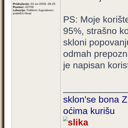
Pridružen/a:
03 svi 2009, 08:25
Postovi:
43709
Lokacija:
Folklorni Jugoslaven,
praktični Hrvat
PS: Moje koriš
95%, strašno ko
skloni popovanju
odmah prepoznam
je napisan korist
____________
sklon'se bona Zi
oćima kurišu