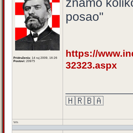
znamo koliko
posao"
https://www.ind
Pridružen/a:
14 ruj 2009, 16:26
Postovi:
20975
32323.aspx
____________
🇭🇷🇧🇦
Vrh