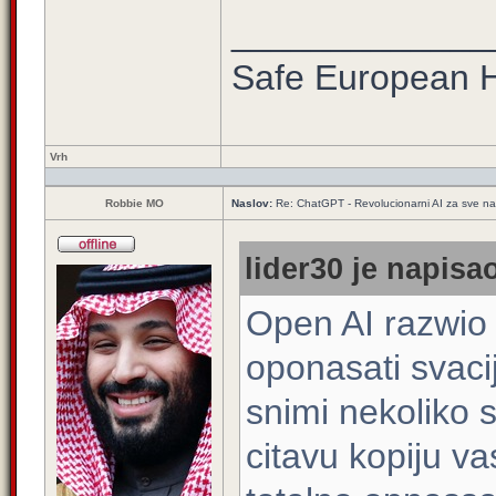
_____________
Safe European
Vrh
Robbie MO
Naslov:
Re: ChatGPT - Revolucionarni AI za sve n
lider30 je napisao
Open AI razwio 
oponasati svacij
snimi nekoliko 
citavu kopiju v