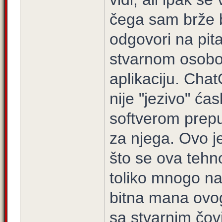
čega sam brže bo
odgovori na pit
stvarnom osobo
aplikaciju. Cha
nije "jezivo" ć
softverom prepu
za njega. Ovo je
što se ova tehno
toliko mnogo nač
bitna mana ovog
sa stvarnim čov