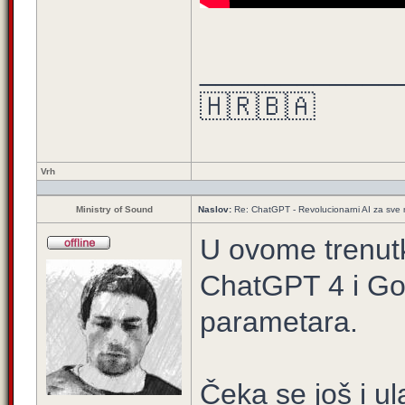
____________
🇭🇷🇧🇦
Vrh
Ministry of Sound
Naslov:
Re: ChatGPT - Revolucionarni AI za sve
U ovome trenutk
ChatGPT 4 i Go
parametara.
Čeka se još i ul