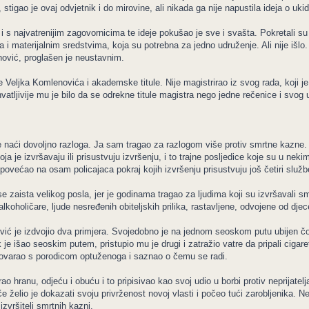
tigao je ovaj odvjetnik i do mirovine, ali nikada ga nije napustila ideja o uk
 i s najvatrenijim zagovornicima te ideje pokušao je sve i svašta. Pokretali s
i materijalnim sredstvima, koja su potrebna za jedno udruženje. Ali nije išlo.
ović, proglašen je neustavnim.
 Veljka Komlenovića i akademske titule. Nije magistrirao iz svog rada, koji je 
ihvatljivije mu je bilo da se odrekne titule magistra nego jedne rečenice i svog
e naći dovoljno razloga. Ja sam tragao za razlogom više protiv smrtne kazne. 
ja je izvršavaju ili prisustvuju izvršenju, i to trajne posljedice koje su u neki
lja povećao na osam policajaca pokraj kojih izvršenju prisustvuju još četiri sl
se zaista velikog posla, jer je godinama tragao za ljudima koji su izvršavali s
oholičare, ljude nesređenih obiteljskih prilika, rastavljene, odvojene od djec
ović je izdvojio dva primjera. Svojedobno je na jednom seoskom putu ubijen čo
e išao seoskim putem, pristupio mu je drugi i zatražio vatre da pripali cigaret
govarao s porodicom optuženoga i saznao o čemu se radi.
ao hranu, odjeću i obuću i to pripisivao kao svoj udio u borbi protiv neprijatel
 želio je dokazati svoju privrženost novoj vlasti i počeo tući zarobljenika. Net
izvršitelj smrtnih kazni.