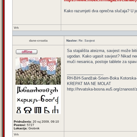
Kako razumjeti dva oprečna slučaja? U je
Vrh
dane-croatia
Naslov:
Re: Savjest
Sa stajališta ateizma, savjest može bit
ugodan. Kako ugasit savjest? Nikad nem
muči nesanica, postoje tablete za spava
_________________
RH-BiH-Sandžak-Sriem-Boka Kotorska-
KREPAT MA NE MOLAT
http://hrvatska-bosna.eu5.org/znanost/
Pridružen/a:
20 ruj 2009, 09:10
Postovi:
5727
Lokacija:
Grobnik
Vrh