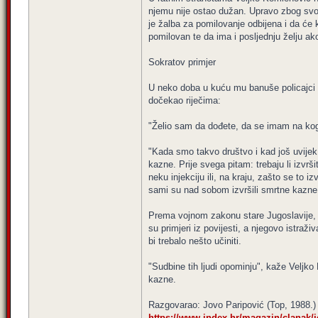
njemu nije ostao dužan. Upravo zbog svog
je žalba za pomilovanje odbijena i da će 
pomilovan te da ima i posljednju želju ako
Sokratov primjer
U neko doba u kuću mu banuše policajci i 
dočekao riječima:
"Želio sam da dođete, da se imam na koga 
"Kada smo takvo društvo i kad još uvijek 
kazne. Prije svega pitam: trebaju li izvrš
neku injekciju ili, na kraju, zašto se to 
sami su nad sobom izvršili smrtne kazne.
Prema vojnom zakonu stare Jugoslavije, n
su primjeri iz povijesti, a njegovo istraž
bi trebalo nešto učiniti.
"Sudbine tih ljudi opominju", kaže Veljko
kazne.
Razgovarao: Jovo Paripović (Top, 1988.)
https://www.index.hr/magazin/clanak/je