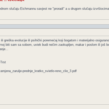
dnom slučaju Eichmannu savjest ne "proradi" a u drugom slučaju izvršiocima s
i ili greška evolucije ili psihički poremećaj koji bogatom i materijalno osigu
oj biti sam sa sobom, uviek budi nečim zaokupljen, makar i poslom ili još bol
nje...
Trst
zamjena_zarulje-prednje_kratko_svietlo-reno_clio_3.pdf