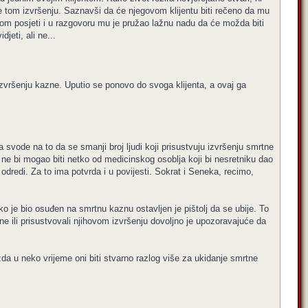
e tom izvršenju. Saznavši da će njegovom klijentu biti rečeno da mu
dnom posjeti i u razgovoru mu je pružao lažnu nadu da će možda biti
jeti, ali ne...
 izvršenju kazne. Uputio se ponovo do svoga klijenta, a ovaj ga
svode na to da se smanji broj ljudi koji prisustvuju izvršenju smrtne
to ne bi mogao biti netko od medicinskog osoblja koji bi nesretniku dao
 odredi. Za to ima potvrda i u povijesti. Sokrat i Seneka, recimo,
je bio osuđen na smrtnu kaznu ostavljen je pištolj da se ubije. To
azne ili prisustvovali njihovom izvršenju dovoljno je upozoravajuće da
žda u neko vrijeme oni biti stvarno razlog više za ukidanje smrtne