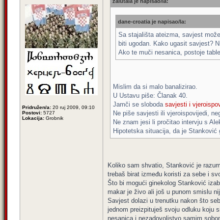
zalutala je napisao/la:
dane-croatia je napisao/la:
Sa stajališta ateizma, savjest može
biti ugodan. Kako ugasit savjest? N
Ako te muči nesanica, postoje table
Mislim da si malo banalizirao.
U Ustavu piše: Članak 40.
Jamči se sloboda
savjesti i vjeroispov
Pridružen/a:
20 ruj 2009, 09:10
Ne piše savjesti ili vjeroispovijedi, ne
Postovi:
5727
Lokacija:
Grobnik
Ne znam jesi li pročitao intervju s A
Hipotetska situacija, da je Stanković g
Koliko sam shvatio, Stanković je razum
trebaš birat između koristi za sebe i svoj
Što bi mogući ginekolog Stanković izabr
makar je živo ali još u punom smislu ni
Savjest dolazi u trenutku nakon što seb
jednom preizpituješ svoju odluku koju s
nesanica i nezadovoljstvo samim sobom 