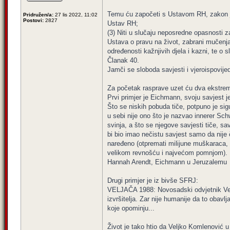
Temu ću započeti s Ustavom RH, zakon ja
Pridružen/a:
27 lis 2022, 11:02
Postovi:
2827
Ustav RH;
(3) Niti u slučaju neposredne opasnosti 
Ustava o pravu na život, zabrani mučenja,
određenosti kažnjivih djela i kazni, te o sl
Članak 40.
Jamči se sloboda savjesti i vjeroispovijed
Za početak rasprave uzet ću dva ekstrem
Prvi primjer je Eichmann, svoju savjest j
Što se niskih pobuda tiče, potpuno je si
u sebi nije ono što je nazvao innerer Sc
svinja, a što se njegove savjesti tiče, s
bi bio imao nečistu savjest samo da nije 
naređeno (otpremati milijune muškaraca, 
velikom revnošću i najvećom pomnjom).
Hannah Arendt, Eichmann u Jeruzalemu
Drugi primjer je iz bivše SFRJ:
VELJAČA 1988: Novosadski odvjetnik Veljko
izvršitelja. Zar nije humanije da to oba
koje opominju...
Život je tako htio da Veljko Komlenović u 