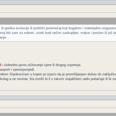
i ili greška evolucije ili psihički poremećaj koji bogatom i materijalno osigu
oj biti sam sa sobom, uviek budi nečim zaokupljen, makar i poslom ili još bol
nje...
i
i slobodno javno očitovanje vjere ili drugog uvjerenja.
avjesti i vjeroispovijedi.
sandrom Stankovićem u kojem je izjavio da je promišljanjem došao do zaključk
kolog a ne novinar, šta misliš bi li s takvim stajalištem radio pobačaje ili bi s