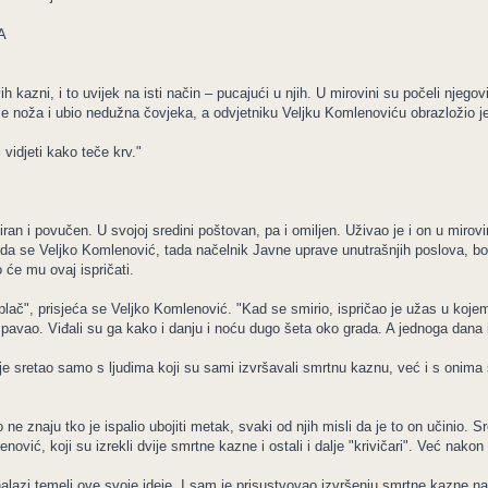
A
ih kazni, i to uvijek na isti način – pucajući u njih. U mirovini su počeli nje
io se noža i ubio nedužna čovjeka, a odvjetniku Veljku Komlenoviću obrazložio je
vidjeti kako teče krv."
iran i povučen. U svojoj sredini poštovan, pa i omiljen. Uživao je i on u mirovin
, da se Veljko Komlenović, tada načelnik Javne uprave unutrašnjih poslova, bo
 će mu ovaj ispričati.
 u plač", prisjeća se Veljko Komlenović. "Kad se smirio, ispričao je užas u ko
spavao. Viđali su ga kako i danju i noću dugo šeta oko grada. A jednoga dana
 sretao samo s ljudima koji su sami izvršavali smrtnu kaznu, već i s onima što
e znaju tko je ispalio ubojiti metak, svaki od njih misli da je to on učinio. S
nović, koji su izrekli dvije smrtne kazne i ostali i dalje "krivičari". Već nakon
azi temelj ove svoje ideje. I sam je prisustvovao izvršenju smrtne kazne nad 