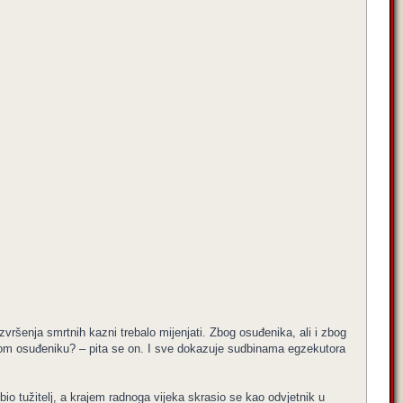
vršenja smrtnih kazni trebalo mijenjati. Zbog osuđenika, ali i zbog
samom osuđeniku? – pita se on. I sve dokazuje sudbinama egzekutora
 bio tužitelj, a krajem radnoga vijeka skrasio se kao odvjetnik u