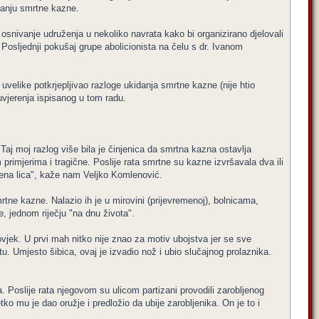
idanju smrtne kazne.
u osnivanje udruženja u nekoliko navrata kako bi organizirano djelovali
 Posljednji pokušaj grupe abolicionista na čelu s dr. Ivanom
uvelike potkrjepljivao razloge ukidanja smrtne kazne (nije htio
 uvjerenja ispisanog u tom radu.
Taj moj razlog više bila je činjenica da smrtna kazna ostavlja
m primjerima i tragične. Poslije rata smrtne su kazne izvršavala dva ili
užbena lica", kaže nam Veljko Komlenović.
mrtne kazne. Nalazio ih je u mirovini (prijevremenoj), bolnicama,
e, jednom riječju "na dnu života".
vjek. U prvi mah nitko nije znao za motiv ubojstva jer se sve
u. Umjesto šibica, ovaj je izvadio nož i ubio slučajnog prolaznika.
ja. Poslije rata njegovom su ulicom partizani provodili zarobljenog
ko mu je dao oružje i predložio da ubije zarobljenika. On je to i