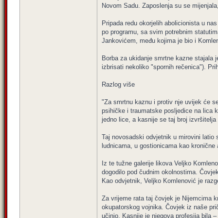
Novom Sadu. Zaposlenja su se mijenjala, s
Pripada redu okorjelih abolicionista u nas
po programu, sa svim potrebnim statutima 
Jankovićem, među kojima je bio i Komlen
Borba za ukidanje smrtne kazne stajala je
izbrisati nekoliko "spornih rečenica"). Pr
Razlog više
"Za smrtnu kaznu i protiv nje uvijek će s
psihičke i traumatske posljedice na lica ko
jedno lice, a kasnije se taj broj izvršite
Taj novosadski odvjetnik u mirovini latio 
ludnicama, u gostionicama kao kronične alk
Iz te tužne galerije likova Veljko Komlen
dogodilo pod čudnim okolnostima. Čovjek j
Kao odvjetnik, Veljko Komlenović je raz
Za vrijeme rata taj čovjek je Nijemcima kr
okupatorskog vojnika. Čovjek iz naše priče
učinio. Kasnije je njegova profesija bila – 