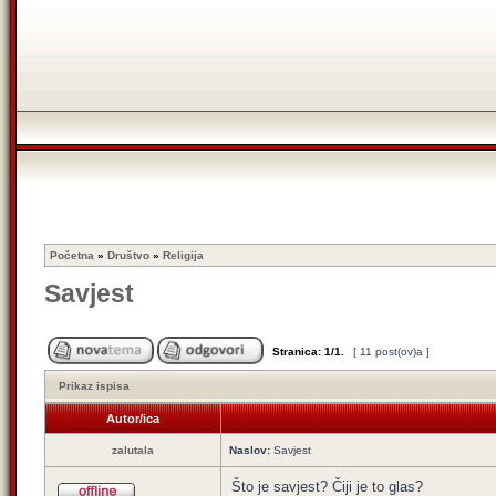
Početna
»
Društvo
»
Religija
Savjest
Stranica:
1
/
1
.
[ 11 post(ov)a ]
Prikaz ispisa
Autor/ica
zalutala
Naslov:
Savjest
Što je savjest? Čiji je to glas?