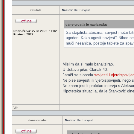
zalutala
Naslov:
Re: Savjest
dane-croatia je napisao/la:
Pridružen/a:
27 lis 2022, 11:02
Sa stajališta ateizma, savjest može bit
Postovi:
2827
ugodan. Kako ugasit savjest? Nikad nem
muči nesanica, postoje tablete za spava
Mislim da si malo banalizirao.
U Ustavu piše: Članak 40.
Jamči se sloboda
savjesti i vjeroispovijed
Ne piše savjesti ili vjeroispovijedi, nego s
Ne znam jesi li pročitao intervju s Alek
Hipotetska situacija, da je Stanković gine
Vrh
dane-croatia
Naslov:
Re: Savjest