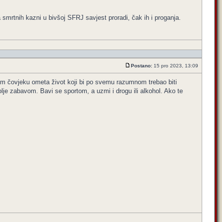
mrtnih kazni u bivšoj SFRJ savjest proradi, čak ih i proganja.
Postano:
15 pro 2023, 13:09
ranom čovjeku ometa život koji bi po svemu razumnom trebao biti
je zabavom. Bavi se sportom, a uzmi i drogu ili alkohol. Ako te