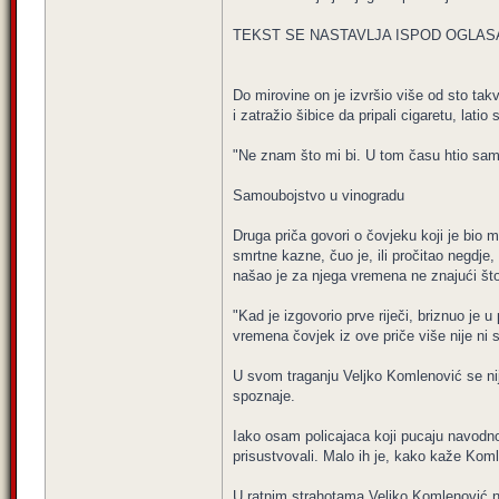
TEKST SE NASTAVLJA ISPOD OGLAS
Do mirovine on je izvršio više od sto takv
i zatražio šibice da pripali cigaretu, lat
"Ne znam što mi bi. U tom času htio sam 
Samoubojstvo u vinogradu
Druga priča govori o čovjeku koji je bio m
smrtne kazne, čuo je, ili pročitao negdje
našao je za njega vremena ne znajući što
"Kad je izgovorio prve riječi, briznuo je
vremena čovjek iz ove priče više nije ni 
U svom traganju Veljko Komlenović se nije
spoznaje.
Iako osam policajaca koji pucaju navodno n
prisustvovali. Malo ih je, kako kaže Komle
U ratnim strahotama Veljko Komlenović nal