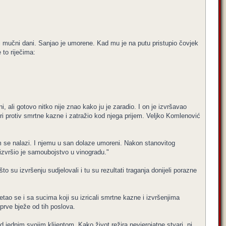
govi mučni dani. Sanjao je umorene. Kad mu je na putu pristupio čovjek
 to riječima:
i, ali gotovo nitko nije znao kako ju je zaradio. I on je izvršavao
ri protiv smrtne kazne i zatražio kod njega prijem. Veljko Komlenović
jem se nalazi. I njemu u san dolaze umoreni. Nakon stanovitog
 izvršio je samoubojstvo u vinogradu."
 su izvršenju sudjelovali i tu su rezultati traganja donijeli porazne
retao se i sa sucima koji su izricali smrtne kazne i izvršenjima
 prve bježe od tih poslova.
jednim svojim klijentom. Kako život režira nevjerojatne stvari, ni