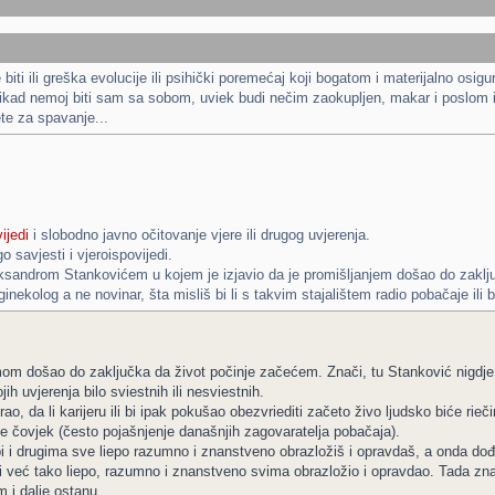
 biti ili greška evolucije ili psihički poremećaj koji bogatom i materijalno o
ikad nemoj biti sam sa sobom, uviek budi nečim zaokupljen, makar i poslom ili
te za spavanje...
ijedi
i slobodno javno očitovanje vjere ili drugog uvjerenja.
go savjesti i vjeroispovijedi.
leksandrom Stankovićem u kojem je izjavio da je promišljanjem došao do zaklj
inekolog a ne novinar, šta misliš bi li s takvim stajalištem radio pobačaje ili 
om došao do zaključka da život počinje začećem. Znači, tu Stanković nigdje 
ih uvjerenja bilo sviestnih ili nesviestnih.
ao, da li karijeru ili bi ipak pokušao obezvriediti začeto živo ljudsko biće r
je čovjek (često pojašnjenje današnjih zagovaratelja pobačaja).
i i drugima sve liepo razumno i znanstveno obrazložiš i opravdaš, a onda dođe 
i već tako liepo, razumno i znanstveno svima obrazložio i opravdao. Tada zna
i dalje ostanu...