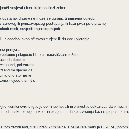
mči savjesti ulogu koja nadilazi zakon.
za opstanak države ne može se ograničiti primjena odredbi
 surovog ili ponižavajućeg postupanja ili kažnjavanja, o pravnoj
obodi misli, savjesti i vjeroispovijedi.
i i slobodno javno očitovanje vjere ili drugog uvjerenja.
na primjera.
e potpuno prilagodio Hitleru i nacističkom režimu:
guran da duboko
hweinhund, pokvarena
avršeno se sjećao da
činio ono što mu je
žena i djece u smrt s
 Komlenović stigao je do mirovine, ali nije prestao dokazivati da bi način iz
vlja medicinsko osoblje nekom injekcijom ili da se izvršenje kazne prepusti 
svom životu lovi, tuži i brani kriminalce. Poslije rata radio je u SUP-u, potom