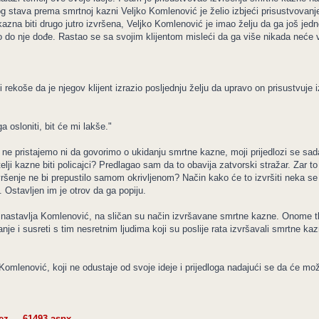
 stava prema smrtnoj kazni Veljko Komlenović je želio izbjeći prisustvovanj
kazna biti drugo jutro izvršena, Veljko Komlenović je imao želju da ga još je
 do nje dođe. Rastao se sa svojim klijentom misleći da ga više nikada neće vid
rekoše da je njegov klijent izrazio posljednju želju da upravo on prisustvuje
osloniti, bit će mi lakše."
ne pristajemo ni da govorimo o ukidanju smrtne kazne, moji prijedlozi se sada 
itelji kazne biti policajci? Predlagao sam da to obavija zatvorski stražar. Zar 
izvršenje ne bi prepustilo samom okrivljenom? Način kako će to izvršiti neka se
 Ostavljen im je otrov da ga popiju.
astavlja Komlenović, na sličan su način izvršavane smrtne kazne. Onome tko 
ivanje i susreti s tim nesretnim ljudima koji su poslije rata izvršavali smrtne k
 Komlenović, koji ne odustaje od svoje ideje i prijedloga nadajući se da će mo
z ... 61493.aspx