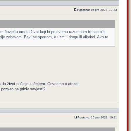
Postano:
15 pro 2023, 13:33
ranom čovjeku ometa život koji bi po svemu razumnom trebao biti
je zabavom. Bavi se sportom, a uzmi i drogu ili alkohol. Ako te
a da život počinje začećem. Govorimo o ateisti.
e pozvao na priziv savjesti?
Postano:
15 pro 2023, 19:11