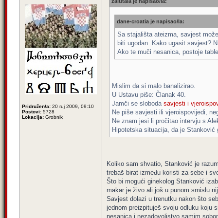
zalutala je napisao/la:
dane-croatia je napisao/la:
Sa stajališta ateizma, savjest može
biti ugodan. Kako ugasit savjest? N
Ako te muči nesanica, postoje table
Mislim da si malo banalizirao.
U Ustavu piše: Članak 40.
Jamči se sloboda
savjesti i vjeroispov
Pridružen/a:
20 ruj 2009, 09:10
Ne piše savjesti ili vjeroispovijedi, ne
Postovi:
5728
Lokacija:
Grobnik
Ne znam jesi li pročitao intervju s A
Hipotetska situacija, da je Stanković g
Koliko sam shvatio, Stanković je razum
trebaš birat između koristi za sebe i svoj
Što bi mogući ginekolog Stanković izabr
makar je živo ali još u punom smislu ni
Savjest dolazi u trenutku nakon što seb
jednom preizpituješ svoju odluku koju s
nesanica i nezadovoljstvo samim sobom 