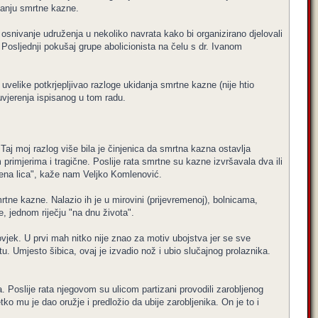
idanju smrtne kazne.
u osnivanje udruženja u nekoliko navrata kako bi organizirano djelovali
 Posljednji pokušaj grupe abolicionista na čelu s dr. Ivanom
uvelike potkrjepljivao razloge ukidanja smrtne kazne (nije htio
 uvjerenja ispisanog u tom radu.
Taj moj razlog više bila je činjenica da smrtna kazna ostavlja
m primjerima i tragične. Poslije rata smrtne su kazne izvršavala dva ili
užbena lica", kaže nam Veljko Komlenović.
mrtne kazne. Nalazio ih je u mirovini (prijevremenoj), bolnicama,
e, jednom riječju "na dnu života".
vjek. U prvi mah nitko nije znao za motiv ubojstva jer se sve
u. Umjesto šibica, ovaj je izvadio nož i ubio slučajnog prolaznika.
ja. Poslije rata njegovom su ulicom partizani provodili zarobljenog
ko mu je dao oružje i predložio da ubije zarobljenika. On je to i