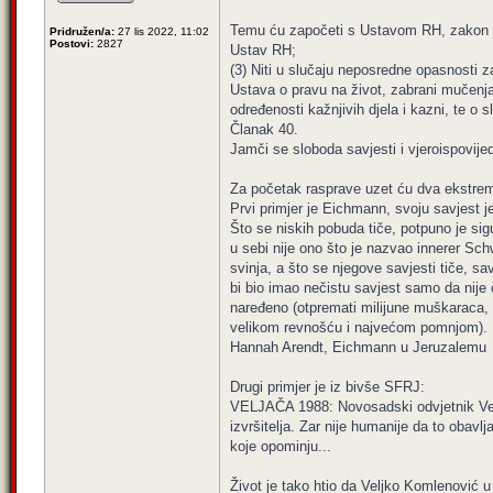
Temu ću započeti s Ustavom RH, zakon ja
Pridružen/a:
27 lis 2022, 11:02
Postovi:
2827
Ustav RH;
(3) Niti u slučaju neposredne opasnosti 
Ustava o pravu na život, zabrani mučenja,
određenosti kažnjivih djela i kazni, te o sl
Članak 40.
Jamči se sloboda savjesti i vjeroispovijed
Za početak rasprave uzet ću dva ekstrem
Prvi primjer je Eichmann, svoju savjest j
Što se niskih pobuda tiče, potpuno je si
u sebi nije ono što je nazvao innerer Sc
svinja, a što se njegove savjesti tiče, s
bi bio imao nečistu savjest samo da nije 
naređeno (otpremati milijune muškaraca, 
velikom revnošću i najvećom pomnjom).
Hannah Arendt, Eichmann u Jeruzalemu
Drugi primjer je iz bivše SFRJ:
VELJAČA 1988: Novosadski odvjetnik Veljko
izvršitelja. Zar nije humanije da to oba
koje opominju...
Život je tako htio da Veljko Komlenović u 