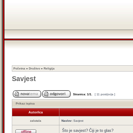
Početna
»
Društvo
»
Religija
Savjest
Stranica:
1
/
1
.
[ 11 post(ov)a ]
Prikaz ispisa
Autor/ica
zalutala
Naslov:
Savjest
Što je savjest? Čiji je to glas?