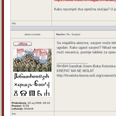
Kako razumjeti dva oprečna slučaja? U je
Vrh
dane-croatia
Naslov:
Re: Savjest
Sa stajališta ateizma, savjest može bit
ugodan. Kako ugasit savjest? Nikad nem
muči nesanica, postoje tablete za spava
_________________
RH-BiH-Sandžak-Sriem-Boka Kotorska-
KREPAT MA NE MOLAT
http://hrvatska-bosna.eu5.org/znanost/
Pridružen/a:
20 ruj 2009, 09:10
Postovi:
5728
Lokacija:
Grobnik
Vrh