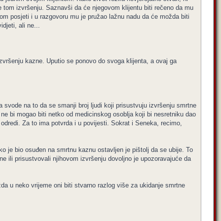
e tom izvršenju. Saznavši da će njegovom klijentu biti rečeno da mu
dnom posjeti i u razgovoru mu je pružao lažnu nadu da će možda biti
jeti, ali ne...
 izvršenju kazne. Uputio se ponovo do svoga klijenta, a ovaj ga
svode na to da se smanji broj ljudi koji prisustvuju izvršenju smrtne
to ne bi mogao biti netko od medicinskog osoblja koji bi nesretniku dao
 odredi. Za to ima potvrda i u povijesti. Sokrat i Seneka, recimo,
je bio osuđen na smrtnu kaznu ostavljen je pištolj da se ubije. To
azne ili prisustvovali njihovom izvršenju dovoljno je upozoravajuće da
žda u neko vrijeme oni biti stvarno razlog više za ukidanje smrtne