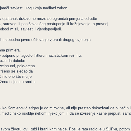
mči savjesti ulogu koja nadilazi zakon.
za opstanak države ne može se ograničiti primjena odredbi
 surovog ili ponižavajućeg postupanja ili kažnjavanja, o pravnoj
obodi misli, savjesti i vjeroispovijedi.
i i slobodno javno očitovanje vjere ili drugog uvjerenja.
na primjera.
e potpuno prilagodio Hitleru i nacističkom režimu:
guran da duboko
hweinhund, pokvarena
avršeno se sjećao da
činio ono što mu je
žena i djece u smrt s
 Komlenović stigao je do mirovine, ali nije prestao dokazivati da bi način iz
vlja medicinsko osoblje nekom injekcijom ili da se izvršenje kazne prepusti 
svom životu lovi, tuži i brani kriminalce. Poslije rata radio je u SUP-u, potom