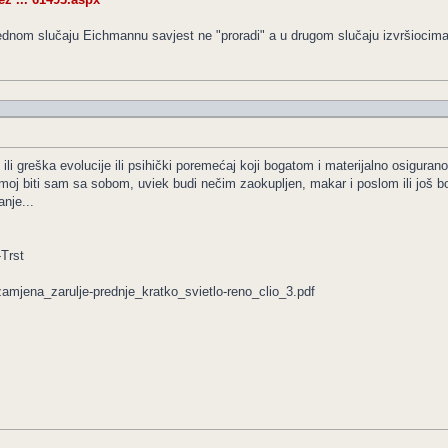
dnom slučaju Eichmannu savjest ne "proradi" a u drugom slučaju izvršiocima s
i ili greška evolucije ili psihički poremećaj koji bogatom i materijalno osigu
oj biti sam sa sobom, uviek budi nečim zaokupljen, makar i poslom ili još bol
nje...
Trst
zamjena_zarulje-prednje_kratko_svietlo-reno_clio_3.pdf