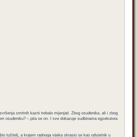
vršenja smrtnih kazni trebalo mijenjati. Zbog osuđenika, ali i zbog
samom osuđeniku? – pita se on. I sve dokazuje sudbinama egzekutora
 bio tužitelj, a krajem radnoga vijeka skrasio se kao odvjetnik u