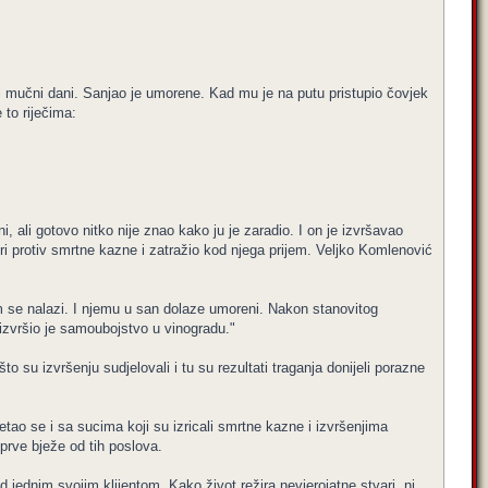
govi mučni dani. Sanjao je umorene. Kad mu je na putu pristupio čovjek
 to riječima:
i, ali gotovo nitko nije znao kako ju je zaradio. I on je izvršavao
ri protiv smrtne kazne i zatražio kod njega prijem. Veljko Komlenović
jem se nalazi. I njemu u san dolaze umoreni. Nakon stanovitog
 izvršio je samoubojstvo u vinogradu."
 su izvršenju sudjelovali i tu su rezultati traganja donijeli porazne
retao se i sa sucima koji su izricali smrtne kazne i izvršenjima
 prve bježe od tih poslova.
jednim svojim klijentom. Kako život režira nevjerojatne stvari, ni