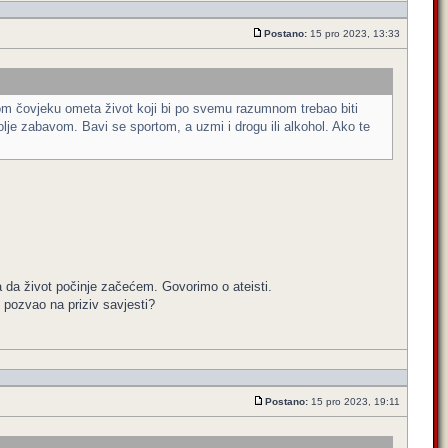
Postano:
15 pro 2023, 13:33
ranom čovjeku ometa život koji bi po svemu razumnom trebao biti
je zabavom. Bavi se sportom, a uzmi i drogu ili alkohol. Ako te
a da život počinje začećem. Govorimo o ateisti.
e pozvao na priziv savjesti?
Postano:
15 pro 2023, 19:11