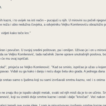
A
ih kazni, i to uvijek na isti način – pucajući u njih. U mirovini su počeli nje
io se noža i ubio nedužna čovjeka, a odvjetniku Veljku Komlenoviću obrazložio je
vidjeti kako teče krv."
iran i povučen. U svojoj sredini poštovan, pa i omiljen. Uživao je i on u mirovin
, da se Veljko Komlenović, tada načelnik Javne uprave unutrašnjih poslova, bo
 će mu ovaj ispričati.
 u plač", prisjeća se Veljko Komlenović. "Kad se smirio, ispričao je užas u ko
spavao. Viđali su ga kako i danju i noću dugo šeta oko grada. A jednoga dana
 sretao samo s ljudima koji su sami izvršavali smrtnu kaznu, već i s onima što
e znaju tko je ispalio ubojiti metak, svaki od njih misli da je to on učinio. S
nović, koji su izrekli dvije smrtne kazne i ostali i dalje "krivičari". Već nakon
azi temelj ove svoje ideje. I sam je prisustvovao izvršenju smrtne kazne nad 