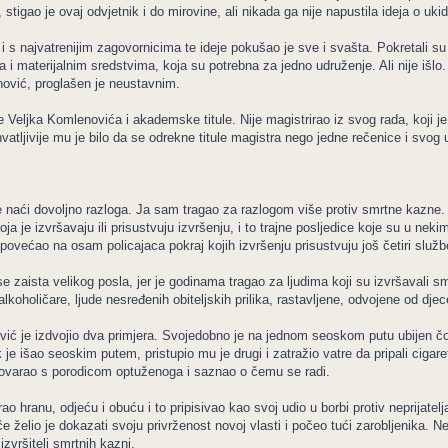
tigao je ovaj odvjetnik i do mirovine, ali nikada ga nije napustila ideja o uk
 i s najvatrenijim zagovornicima te ideje pokušao je sve i svašta. Pokretali s
i materijalnim sredstvima, koja su potrebna za jedno udruženje. Ali nije išlo.
ović, proglašen je neustavnim.
 Veljka Komlenovića i akademske titule. Nije magistrirao iz svog rada, koji je 
ihvatljivije mu je bilo da se odrekne titule magistra nego jedne rečenice i svog
e naći dovoljno razloga. Ja sam tragao za razlogom više protiv smrtne kazne. 
ja je izvršavaju ili prisustvuju izvršenju, i to trajne posljedice koje su u neki
lja povećao na osam policajaca pokraj kojih izvršenju prisustvuju još četiri sl
se zaista velikog posla, jer je godinama tragao za ljudima koji su izvršavali s
oholičare, ljude nesređenih obiteljskih prilika, rastavljene, odvojene od djec
ović je izdvojio dva primjera. Svojedobno je na jednom seoskom putu ubijen čo
e išao seoskim putem, pristupio mu je drugi i zatražio vatre da pripali cigaret
govarao s porodicom optuženoga i saznao o čemu se radi.
ao hranu, odjeću i obuću i to pripisivao kao svoj udio u borbi protiv neprijatel
 želio je dokazati svoju privrženost novoj vlasti i počeo tući zarobljenika. Net
izvršitelj smrtnih kazni.