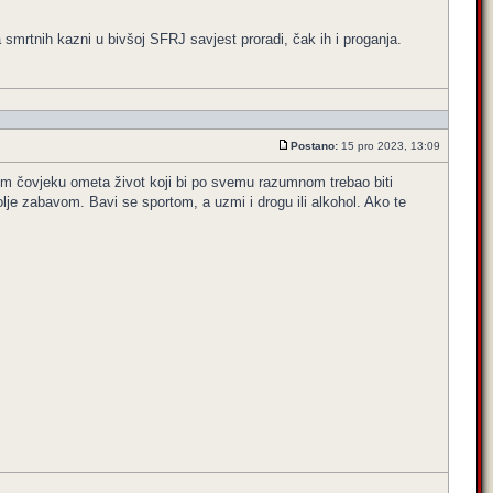
mrtnih kazni u bivšoj SFRJ savjest proradi, čak ih i proganja.
Postano:
15 pro 2023, 13:09
ranom čovjeku ometa život koji bi po svemu razumnom trebao biti
je zabavom. Bavi se sportom, a uzmi i drogu ili alkohol. Ako te