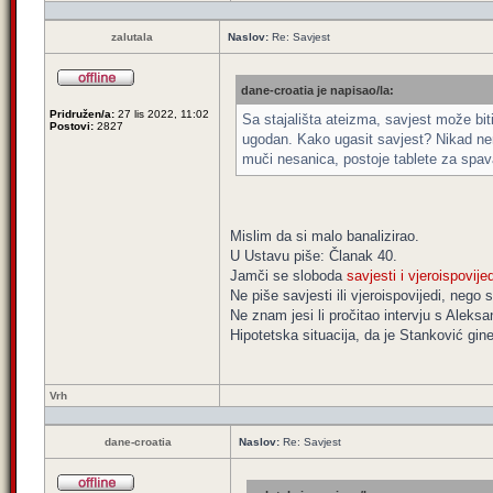
zalutala
Naslov:
Re: Savjest
dane-croatia je napisao/la:
Pridružen/a:
27 lis 2022, 11:02
Sa stajališta ateizma, savjest može bit
Postovi:
2827
ugodan. Kako ugasit savjest? Nikad nem
muči nesanica, postoje tablete za spava
Mislim da si malo banalizirao.
U Ustavu piše: Članak 40.
Jamči se sloboda
savjesti i vjeroispovijed
Ne piše savjesti ili vjeroispovijedi, nego s
Ne znam jesi li pročitao intervju s Alek
Hipotetska situacija, da je Stanković gine
Vrh
dane-croatia
Naslov:
Re: Savjest