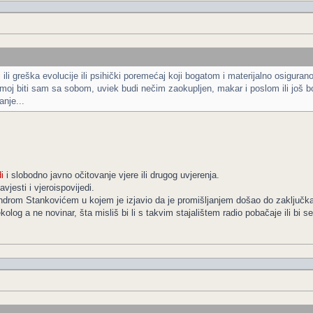
i ili greška evolucije ili psihički poremećaj koji bogatom i materijalno osigu
oj biti sam sa sobom, uviek budi nečim zaokupljen, makar i poslom ili još bol
nje...
i
i slobodno javno očitovanje vjere ili drugog uvjerenja.
avjesti i vjeroispovijedi.
sandrom Stankovićem u kojem je izjavio da je promišljanjem došao do zaključk
kolog a ne novinar, šta misliš bi li s takvim stajalištem radio pobačaje ili bi s