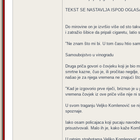
TEKST SE NASTAVLJA ISPOD OGLAS
Do mirovine on je izvršio više od sto takv
i zatražio šibice da pripali cigaretu, lat
"Ne znam što mi bi. U tom času htio sam 
Samoubojstvo u vinogradu
Druga priča govori o čovjeku koji je bio m
smrtne kazne, čuo je, ili pročitao negdje
našao je za njega vremena ne znajući što
"Kad je izgovorio prve riječi, briznuo je
vremena čovjek iz ove priče više nije ni 
U svom traganju Veljko Komlenović se nije
spoznaje.
Iako osam policajaca koji pucaju navodno n
prisustvovali. Malo ih je, kako kaže Komle
U ratnim strahotama Veljko Komlenović nal