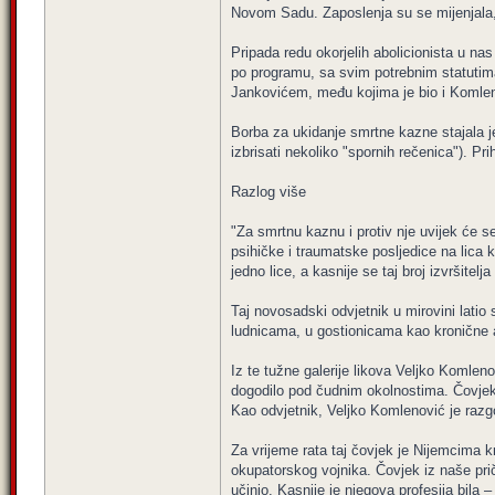
Novom Sadu. Zaposlenja su se mijenjala, s
Pripada redu okorjelih abolicionista u nas
po programu, sa svim potrebnim statutima 
Jankovićem, među kojima je bio i Komlen
Borba za ukidanje smrtne kazne stajala je
izbrisati nekoliko "spornih rečenica"). Pr
Razlog više
"Za smrtnu kaznu i protiv nje uvijek će s
psihičke i traumatske posljedice na lica ko
jedno lice, a kasnije se taj broj izvršite
Taj novosadski odvjetnik u mirovini latio 
ludnicama, u gostionicama kao kronične alk
Iz te tužne galerije likova Veljko Komlen
dogodilo pod čudnim okolnostima. Čovjek j
Kao odvjetnik, Veljko Komlenović je raz
Za vrijeme rata taj čovjek je Nijemcima kr
okupatorskog vojnika. Čovjek iz naše priče
učinio. Kasnije je njegova profesija bila – 