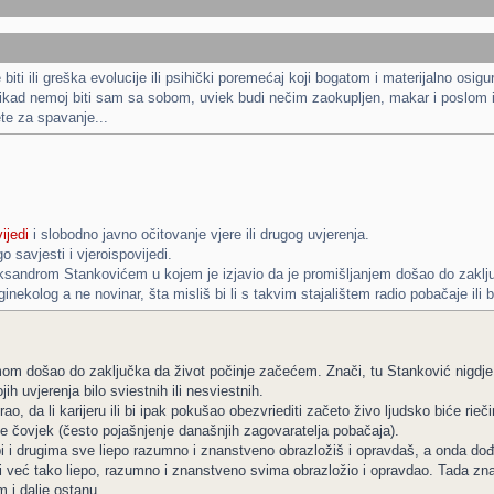
 biti ili greška evolucije ili psihički poremećaj koji bogatom i materijalno o
ikad nemoj biti sam sa sobom, uviek budi nečim zaokupljen, makar i poslom ili
te za spavanje...
ijedi
i slobodno javno očitovanje vjere ili drugog uvjerenja.
go savjesti i vjeroispovijedi.
leksandrom Stankovićem u kojem je izjavio da je promišljanjem došao do zaklj
inekolog a ne novinar, šta misliš bi li s takvim stajalištem radio pobačaje ili 
om došao do zaključka da život počinje začećem. Znači, tu Stanković nigdje 
ih uvjerenja bilo sviestnih ili nesviestnih.
ao, da li karijeru ili bi ipak pokušao obezvriediti začeto živo ljudsko biće r
je čovjek (često pojašnjenje današnjih zagovaratelja pobačaja).
i i drugima sve liepo razumno i znanstveno obrazložiš i opravdaš, a onda dođe 
i već tako liepo, razumno i znanstveno svima obrazložio i opravdao. Tada zna
i dalje ostanu...