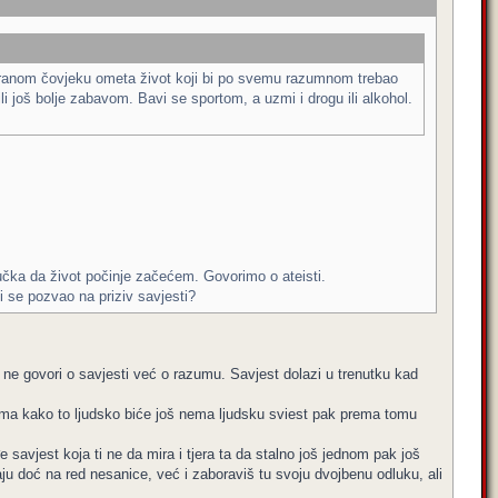
siguranom čovjeku ometa život koji bi po svemu razumnom trebao
 još bolje zabavom. Bavi se sportom, a uzmi i drogu ili alkohol.
učka da život počinje začećem. Govorimo o ateisti.
bi se pozvao na priziv savjesti?
ne govori o savjesti već o razumu. Savjest dolazi u trenutku kad
iečima kako to ljudsko biće još nema ljudsku sviest pak prema tomu
savjest koja ti ne da mira i tjera ta da stalno još jednom pak još
ju doć na red nesanice, već i zaboraviš tu svoju dvojbenu odluku, ali