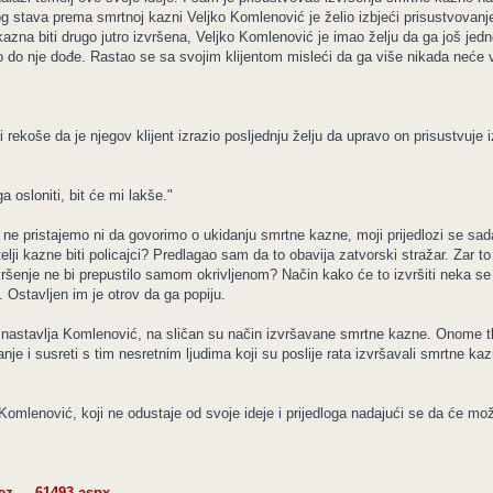
 stava prema smrtnoj kazni Veljko Komlenović je želio izbjeći prisustvovanj
kazna biti drugo jutro izvršena, Veljko Komlenović je imao želju da ga još je
 do nje dođe. Rastao se sa svojim klijentom misleći da ga više nikada neće vid
rekoše da je njegov klijent izrazio posljednju želju da upravo on prisustvuje
osloniti, bit će mi lakše."
ne pristajemo ni da govorimo o ukidanju smrtne kazne, moji prijedlozi se sada 
itelji kazne biti policajci? Predlagao sam da to obavija zatvorski stražar. Zar 
izvršenje ne bi prepustilo samom okrivljenom? Način kako će to izvršiti neka se
 Ostavljen im je otrov da ga popiju.
astavlja Komlenović, na sličan su način izvršavane smrtne kazne. Onome tko 
ivanje i susreti s tim nesretnim ljudima koji su poslije rata izvršavali smrtne k
 Komlenović, koji ne odustaje od svoje ideje i prijedloga nadajući se da će mo
z ... 61493.aspx