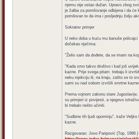
njemu nije ostao dužan. Upravo zbog svog
je žalba za pomilovanje odbijena i da će 
pomilovan te da ima i posljednju želju ako
Sokratov primjer
U neko doba u kuću mu banuše policajci i 
dočekao riječima:
"Želio sam da dođete, da se imam na koga 
"Kada smo takvo društvo i kad još uvijek 
kazne. Prije svega pitam: trebaju li izvrš
neku injekciju ili, na kraju, zašto se to 
sami su nad sobom izvršili smrtne kazne.
Prema vojnom zakonu stare Jugoslavije, n
su primjeri iz povijesti, a njegovo istraž
bi trebalo nešto učiniti.
"Sudbine tih ljudi opominju", kaže Veljko
kazne.
Razgovarao: Jovo Paripović (Top, 1988.)
https://www.index.hr/magazin/clanak/je