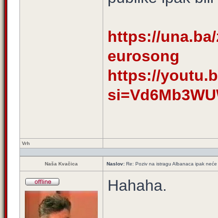
https://una.ba/
eurosong
https://youtu.
si=Vd6Mb3W
Vrh
Naša Kvačica
Naslov:
Re: Poziv na istragu Albanaca ipak neće 
Hahaha.