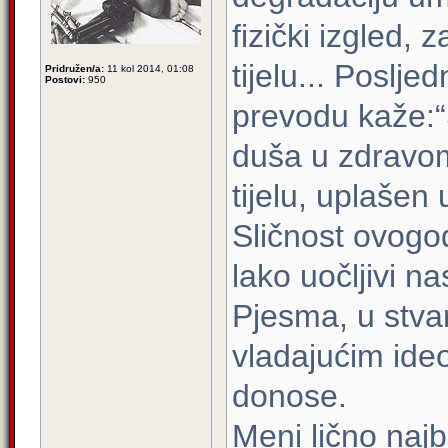
fizički izgled,
tijelu... Poslje
Pridružen/a:
11 kol 2014, 01:08
Postovi:
950
prevodu kaže:“
duša u zdravom
tijelu, uplašen
Sličnost ovogod
lako uočljivi na
Pjesma, u stva
vladajućim ide
donose.
Meni lično najbo