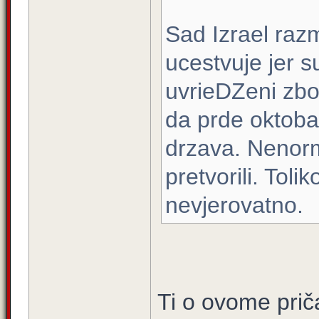
Sad Izrael raz
ucestvuje jer su
uvrieDZeni zbo
da prde oktoba
drzava. Nenorm
pretvorili. Toli
nevjerovatno.
Ti o ovome prič