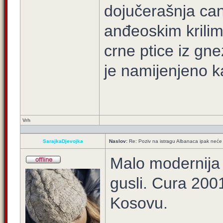
dojučerašnja ca
anđeoskim krilim
crne ptice iz gne
je namijenjeno ka
Vrh
SarajkaDjevojka
Naslov:
Re: Poziv na istragu Albanaca ipak neće 
Malo modernija 
gusli. Cura 200
Kosovu.