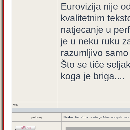
Eurovizija nije 
kvalitetnim teks
natjecanje u per
je u neku ruku z
razumljivo samo
Što se tiče selj
koga je briga....
Vrh
potocnj
Naslov:
Re: Poziv na istragu Albanaca ipak neće 