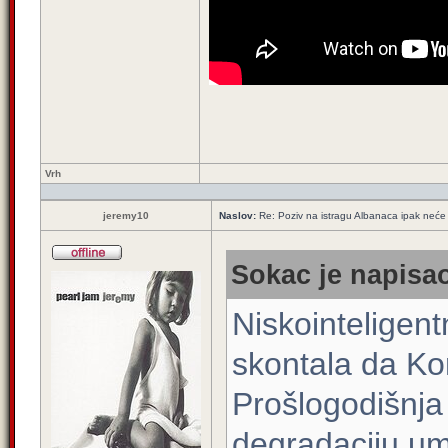
Vrh
jeremy10
Naslov:
Re: Poziv na istragu Albanaca ipak neće 
Sokac je napisao
Niskointeligent
skontala da Kon
Prošlogodišnja
degradaciju um