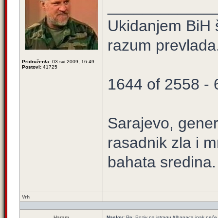
____________
Ukidanjem BiH š
razum prevlada
Pridružen/a:
03 svi 2009, 16:49
Postovi:
41725
1644 of 2558 -
Sarajevo, gener
rasadnik zla i m
bahata sredina.
Vrh
Haram
Naslov:
Re: Poziv na istragu Albanaca ipak neće 