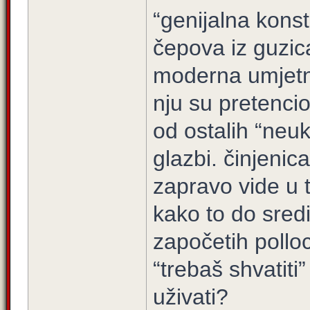
“genijalna konstr
čepova iz guzic
moderna umjetno
nju su pretencioz
od ostalih “neuk
glazbi. činjenic
zapravo vide u t
kako to do sredi
započetih pollo
“trebaš shvatiti”
uživati?