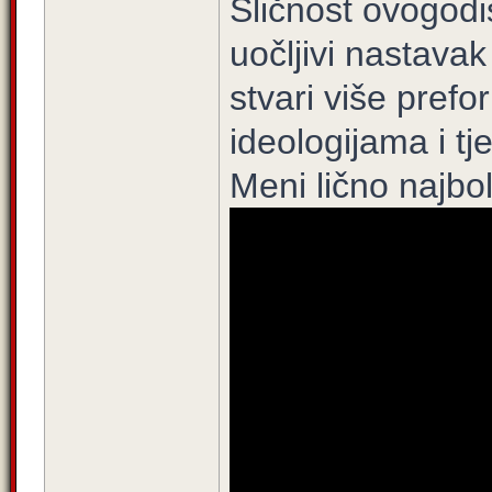
Sličnost ovogodi
uočljivi nastavak
stvari više pref
ideologijama i t
Meni lično najbolj