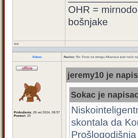
OHR = mirnodob
bošnjake
Vrh
Sokac
Naslov:
Re: Poziv na istragu Albanaca ipak neće na 
jeremy10 je napis
Sokac je napisao
Niskointeligent
Pridružen/a:
28 vel 2024, 08:57
Postovi:
25
skontala da Kon
Prošlogodišnja