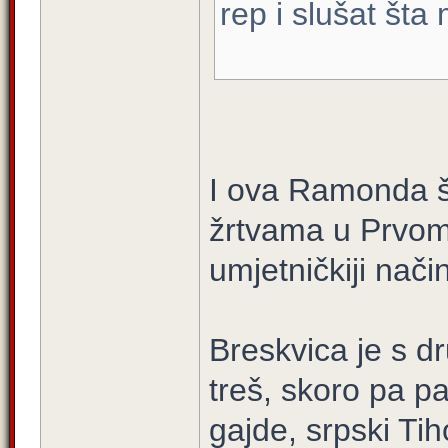
rep i slušat šta
I ova Ramonda št
žrtvama u Prvom
umjetničkiji način
Breskvica je s dr
treš, skoro pa p
gajde, srpski Tiho