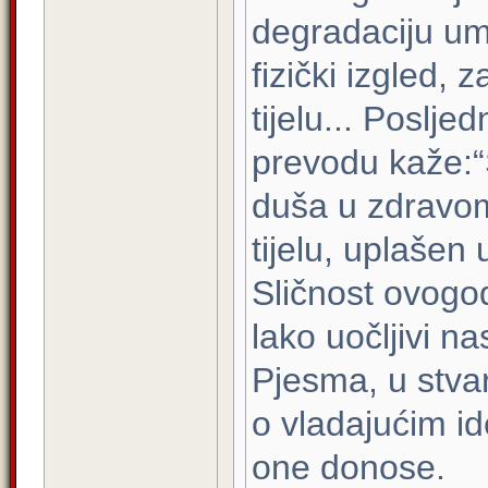
degradaciju um
fizički izgled,
tijelu... Poslje
prevodu kaže:“
duša u zdravom
tijelu, uplašen
Sličnost ovogod
lako uočljivi na
Pjesma, u stva
o vladajućim i
one donose.