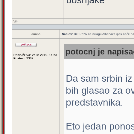
bošnjake
Vrh
dunno
Naslov:
Re: Poziv na istragu Albanaca ipak neće na 
potocnj je napisa
Pridružen/a:
25 lis 2019, 16:53
Postovi:
3307
Da sam srbin iz
bih glasao za 
predstavnika.
Eto jedan ponos