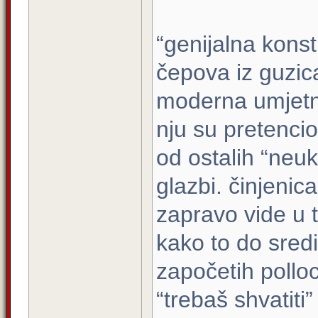
“genijalna konstr
čepova iz guzica
moderna umjetno
nju su pretencioz
od ostalih “neuk
glazbi. činjenic
zapravo vide u t
kako to do sredi
započetih pollo
“trebaš shvatiti”