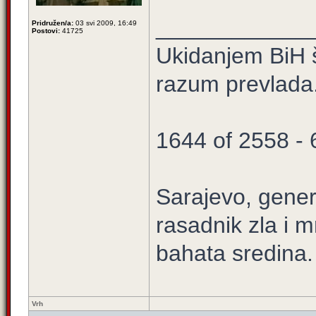
____________
Pridružen/a:
03 svi 2009, 16:49
Postovi:
41725
Ukidanjem BiH š
razum prevlada
1644 of 2558 -
Sarajevo, gener
rasadnik zla i m
bahata sredina.
Vrh