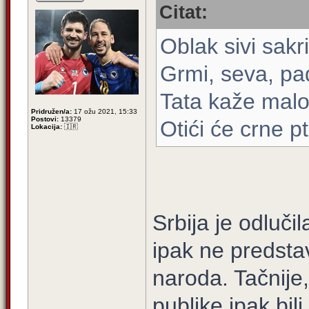
Citat:
Oblak sivi sakr
Grmi, seva, pa
Tata kaže malom
Pridružen/a:
17 ožu 2021, 15:33
Postovi:
13379
Otići će crne p
Lokacija:
🇮🇷
Srbija je odluči
ipak ne predsta
naroda. Tačnije,
publike ipak bili