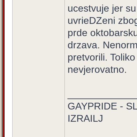
ucestvuje jer su 
uvrieDZeni zbog
prde oktobarsk
drzava. Nenorma
pretvorili. Tolik
nevjerovatno.
____________
GAYPRIDE - S
IZRAILJ