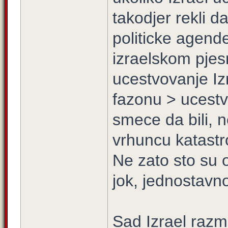
takodjer rekli d
politicke agende
izraelskom pje
ucestvovanje Izr
fazonu > ucestvu
smece da bili, 
vrhuncu katastr
Ne zato sto su o
jok, jednostav
Sad Izrael razm