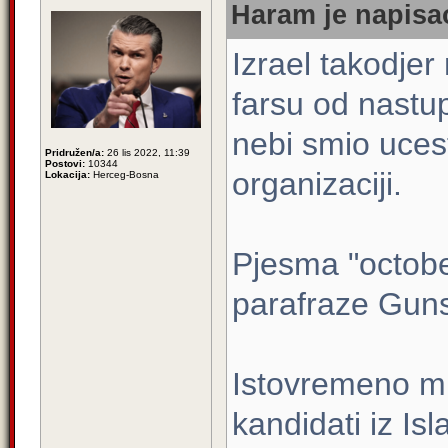
Haram je napisao
Izrael takodjer
farsu od nastup
nebi smio ucest
Pridružen/a:
26 lis 2022, 11:39
Postovi:
10344
organizaciji.
Lokacija:
Herceg-Bosna
Pjesma "octobe
parafraze Gun
Istovremeno mn
kandidati iz Is