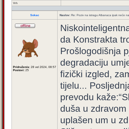
Vrh
Sokac
Naslov:
Re: Poziv na istragu Albanaca ipak neće na 
Niskointeligentn
da Konstrakta tro
Prošlogodišnja p
degradaciju umje
Pridružen/a:
28 vel 2024, 08:57
Postovi:
25
fizički izgled, 
tijelu... Posljedn
prevodu kaže:“Sl
duša u zdravom t
uplašen um u zdr