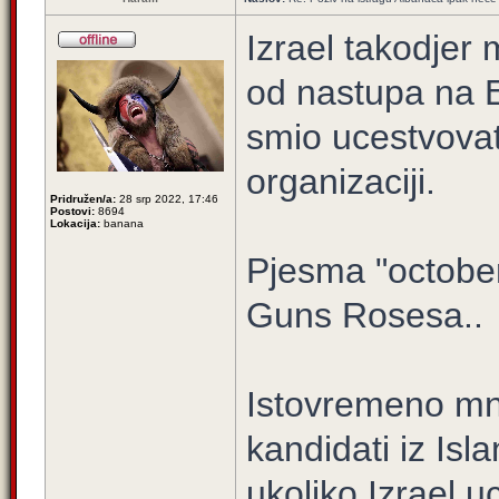
Izrael takodjer 
od nastupa na Ev
smio ucestvovat
organizaciji.
Pridružen/a:
28 srp 2022, 17:46
Postovi:
8694
Lokacija:
banana
Pjesma "octobe
Guns Rosesa..
Istovremeno mno
kandidati iz Isl
ukoliko Izrael u