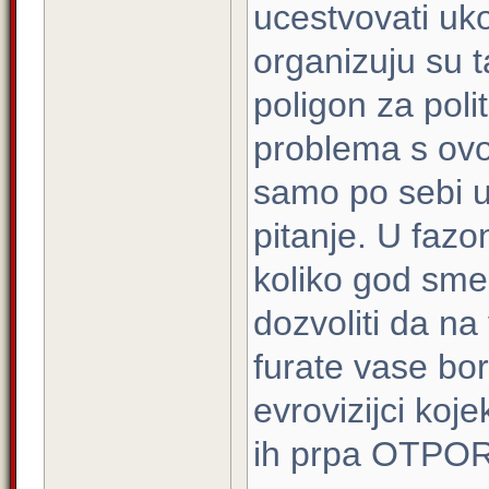
ucestvovati uko
organizuju su t
poligon za poli
problema s ovo
samo po sebi u
pitanje. U fazon
koliko god sme
dozvoliti da na
furate vase bo
evrovizijci koje
ih prpa OTPO