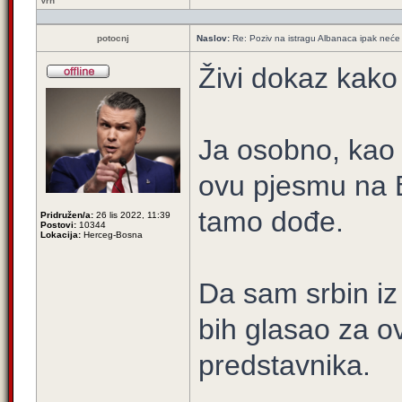
Vrh
potocnj
Naslov:
Re: Poziv na istragu Albanaca ipak neće 
Živi dokaz kako 
Ja osobno, kao 
ovu pjesmu na E
tamo dođe.
Pridružen/a:
26 lis 2022, 11:39
Postovi:
10344
Lokacija:
Herceg-Bosna
Da sam srbin iz
bih glasao za 
predstavnika.