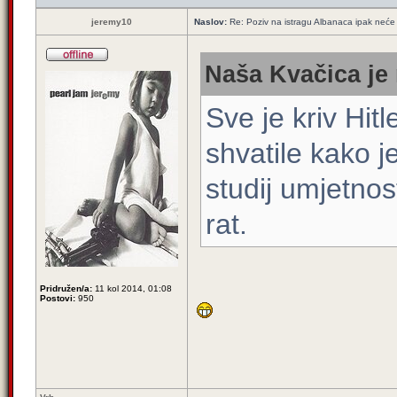
jeremy10
Naslov:
Re: Poziv na istragu Albanaca ipak neće 
Naša Kvačica je 
Sve je kriv Hit
shvatile kako j
studij umjetnost
rat.
Pridružen/a:
11 kol 2014, 01:08
Postovi:
950