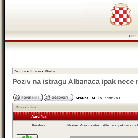
ČPP
Početna
»
Zabava
»
Glazba
Poziv na istragu Albanaca ipak neće 
Stranica:
1
/
3
.
[ 51 post(ov)a ]
Prikaz ispisa
Autor/ica
Karabaja
Naslov:
Poziv na istragu Albanaca ipak neće na E