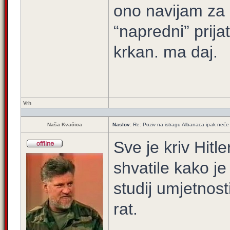
ono navijam za k
“napredni” prijat
krkan. ma daj.
Vrh
Naša Kvačica
Naslov:
Re: Poziv na istragu Albanaca ipak neće 
Sve je kriv Hitl
shvatile kako je
studij umjetnosti
rat.