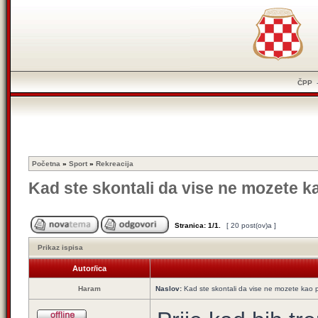
ČPP
Početna
»
Sport
»
Rekreacija
Kad ste skontali da vise ne mozete ka
Stranica:
1
/
1
.
[ 20 post(ov)a ]
Prikaz ispisa
Autor/ica
Haram
Naslov:
Kad ste skontali da vise ne mozete kao p