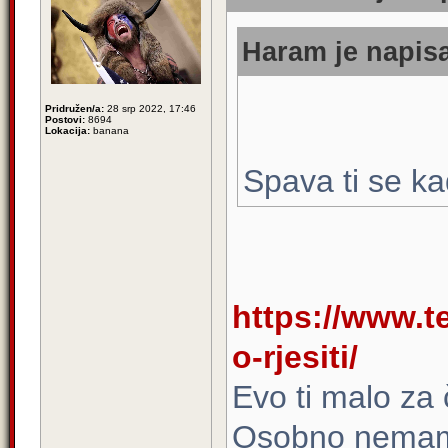
Haram je napisa
Pridružen/a:
28 srp 2022, 17:46
Postovi:
8694
Lokacija:
banana
Spava ti se ka
https://www.te
o-rjesiti/
Evo ti malo za 
Osobno nemam 