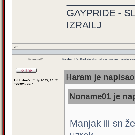
____________
GAYPRIDE - S
IZRAILJ
Vrh
Noname01
Naslov:
Re: Kad ste skontali da vise ne mozete kao 
Haram je napisao/
Pridružen/a:
21 lip 2023, 13:22
Postovi:
6574
Noname01 je nap
Manjak ili sniže