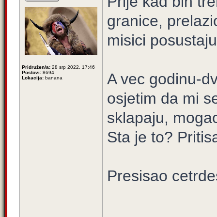
Prije kad bih tr
granice, prelazi
misici posustaj
Pridružen/a:
28 srp 2022, 17:46
Postovi:
8694
A vec godinu-dv
Lokacija:
banana
osjetim da mi s
sklapaju, mogao 
Sta je to? Priti
Presisao cetrde
____________