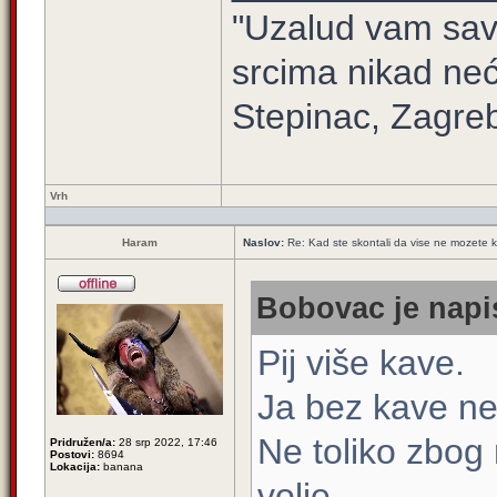
"Uzalud vam sav 
srcima nikad neć
Stepinac, Zagre
Vrh
Haram
Naslov:
Re: Kad ste skontali da vise ne mozete k
Bobovac je napi
Pij više kave.
Ja bez kave ne
Ne toliko zbog
Pridružen/a:
28 srp 2022, 17:46
Postovi:
8694
Lokacija:
banana
volje.