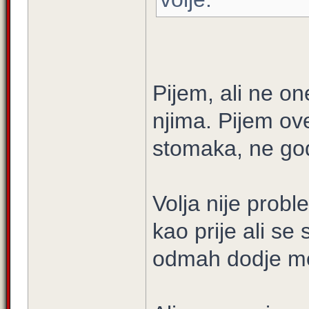
Pijem, ali ne on
njima. Pijem ov
stomaka, ne god
Volja nije probl
kao prije ali se 
odmah dodje mot