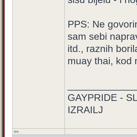
PPS: Ne govorim
sam sebi naprav
itd., raznih bor
muay thai, kod n
____________
GAYPRIDE - S
IZRAILJ
Vrh