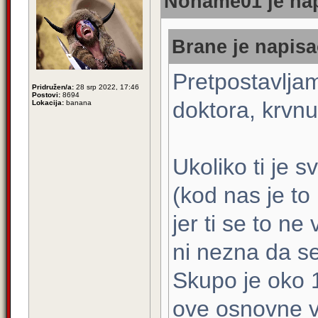
Noname01 je nap
Brane je napisa
Pretpostavljam
Pridružen/a:
28 srp 2022, 17:46
Postovi:
8694
doktora, krvnu 
Lokacija:
banana
Ukoliko ti je 
(kod nas je to 
jer ti se to ne 
ni nezna da se
Skupo je oko 
ove osnovne v