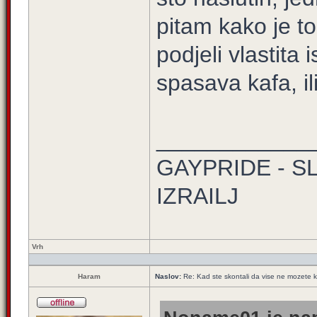
pitam kako je t
podjeli vlastit
spasava kafa, ili
____________
GAYPRIDE - S
IZRAILJ
Vrh
Haram
Naslov:
Re: Kad ste skontali da vise ne mozete k