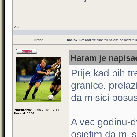
Vrh
Brane
Naslov:
Re: Kad ste skontali da vise ne mozete k
Haram je napisao
Prije kad bih t
granice, prelaz
da misici posu
Pridružen/a:
30 tra 2018, 12:41
Postovi:
7634
A vec godinu-d
osjetim da mi s