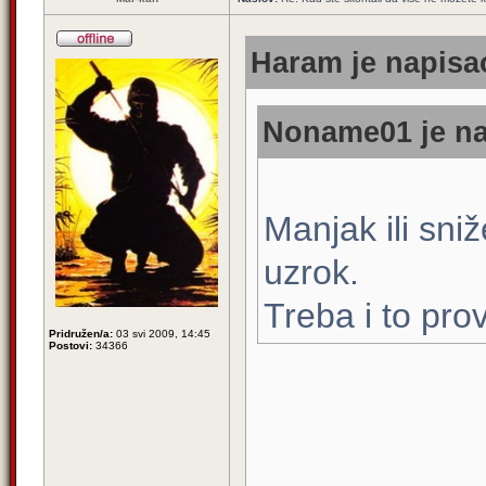
Haram je napisao
Noname01 je na
Manjak ili sniž
uzrok.
Treba i to provj
Pridružen/a:
03 svi 2009, 14:45
Postovi:
34366