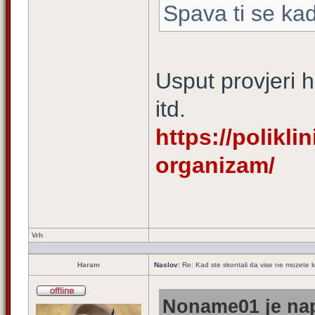
Spava ti se kad
Usput provjeri h
itd.
https://polikli
organizam/
Vrh
Haram
Naslov:
Re: Kad ste skontali da vise ne mozete k
Noname01 je nap