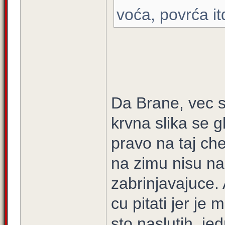
voća, povrća it
Da Brane, vec s
krvna slika se 
pravo na taj ch
na zimu nisu nas
zabrinjavajuce. 
cu pitati jer j
sto naslutih, j