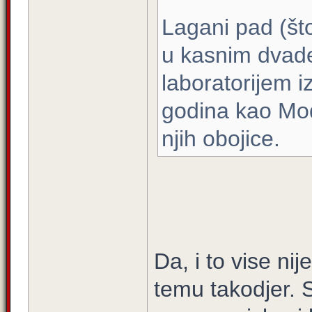
Lagani pad (što
u kasnim dvade
laboratorijem i
godina kao Modri
njih obojice.
Da, i to vise ni
temu takodjer. S