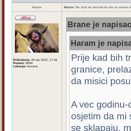
Haram
Naslov:
Re: Kad ste skontali da vise ne mozete k
Brane je napisao
Haram je napisa
Prije kad bih 
Pridružen/a:
28 srp 2022, 17:46
Postovi:
8694
granice, prelaz
Lokacija:
banana
da misici posu
A vec godinu-
osjetim da mi 
se sklapaju, m