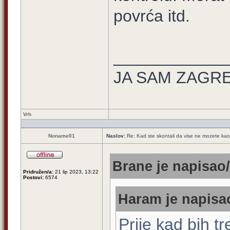
povrća itd.
____________
JA SAM ZAGREB
Vrh
Noname01
Naslov:
Re: Kad ste skontali da vise ne mozete kao 
Brane je napisao/
Pridružen/a:
21 lip 2023, 13:22
Postovi:
6574
Haram je napisao
Prije kad bih t