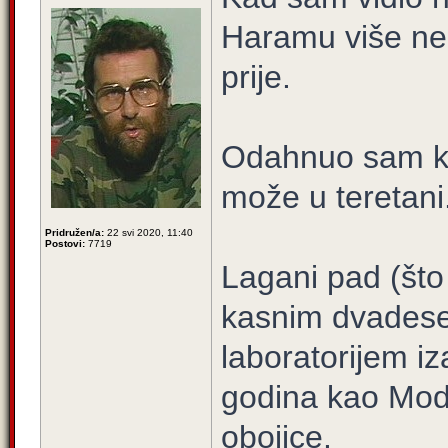
Haramu više ne
prije.
Odahnuo sam k
može u teretani
Pridružen/a:
22 svi 2020, 11:40
Postovi:
7719
Lagani pad (što 
kasnim dvadeset
laboratorijem i
godina kao Modrić
obojice.