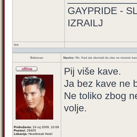
GAYPRIDE - S
IZRAILJ
Vrh
Bobovac
Naslov:
Re: Kad ste skontali da vise ne mozete kao 
Pij više kave.
Ja bez kave ne b
Ne toliko zbog n
volje.
Pridružen/a:
24 ruj 2009, 10:09
_____________
Postovi:
29405
Lokacija:
Heartbreak Hotel