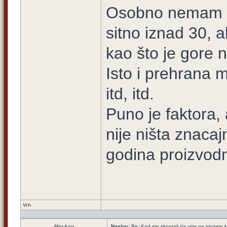
Osobno nemam pr
sitno iznad 30, a
kao što je gore 
Isto i prehrana m
itd, itd.
Puno je faktora,
nije ništa znacaj
godina proizvod
Vrh
Mar-kan
Naslov:
Re: Kad ste skontali da vise ne mozete k