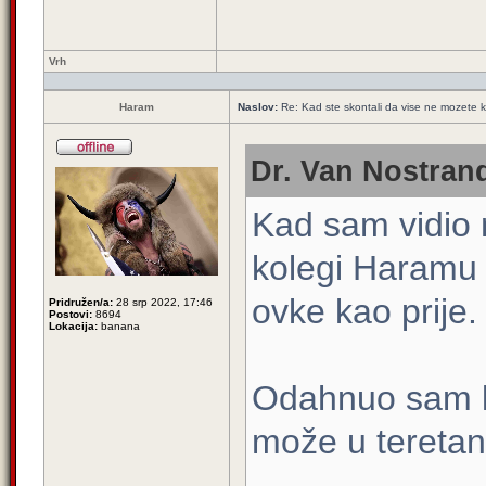
Vrh
Haram
Naslov:
Re: Kad ste skontali da vise ne mozete k
Dr. Van Nostrand
Kad sam vidio 
kolegi Haramu 
ovke kao prije.
Pridružen/a:
28 srp 2022, 17:46
Postovi:
8694
Lokacija:
banana
Odahnuo sam k
može u teretan