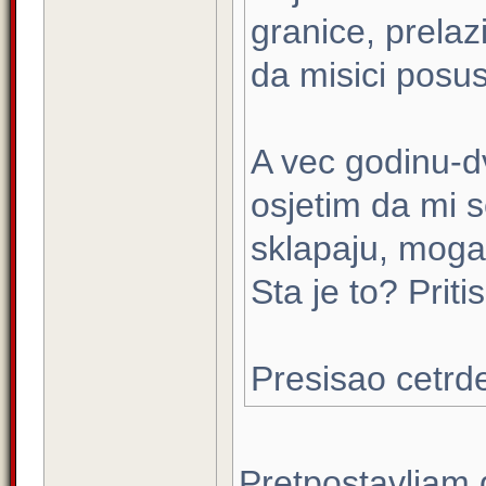
granice, prelaz
da misici posu
A vec godinu-d
osjetim da mi s
sklapaju, mogao
Sta je to? Prit
Presisao cetrd
Pretpostavljam 