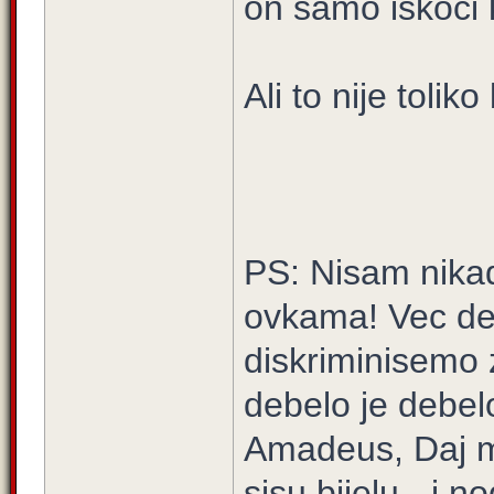
on samo iskoci 
Ali to nije tolik
PS: Nisam nika
ovkama! Vec de
diskriminisemo 
debelo je debelo
Amadeus, Daj mi
sisu bijelu - i n