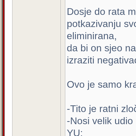
Dosje do rata mu
potkazivanju svo
eliminirana,
da bi on sjeo na
izraziti negativa
Ovo je samo kra
-Tito je ratni zlo
-Nosi velik udio
YU;