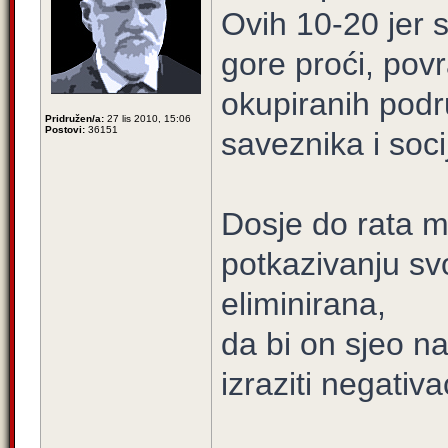
Ovih 10-20 jer 
gore proći, povr
okupiranih podr
Pridružen/a:
27 lis 2010, 15:06
Postovi:
36151
saveznika i socij
Dosje do rata mu
potkazivanju sv
eliminirana,
da bi on sjeo na
izraziti negativa