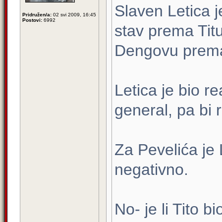
Slaven Letica 
Pridružen/a:
02 svi 2009, 16:45
Postovi:
6992
stav prema Titu
Dengovu prema
Letica je bio re
general, pa bi r
Za Pevelića je 
negativno.
No- je li Tito 