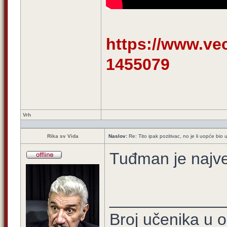
https://www.vecer
1455079
Vrh
Rika sv Vida
Naslov:
Re: Tito ipak pozitivac, no je li uopće b
Tuđman je najve
____________
Broj učenika u