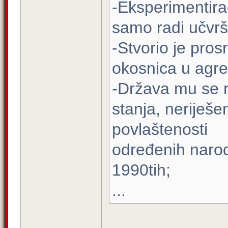
-Eksperimentira
samo radi učvršč
-Stvorio je pros
okosnica u agres
-Država mu se r
stanja, neriješ
povlaštenosti
određenih narod
1990tih;
...