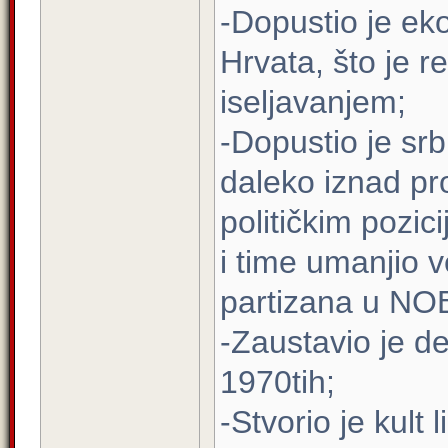
-Dopustio je ek
Hrvata, što je r
iseljavanjem;
-Dopustio je srb
daleko iznad pr
političkim pozic
i time umanjio v
partizana u NO
-Zaustavio je d
1970tih;
-Stvorio je kult 