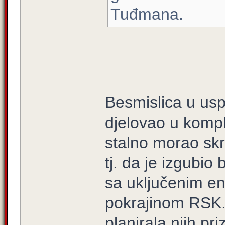
Tuđmana.
Besmislica u usp
djelovao u kompl
stalno morao skri
tj. da je izgubio
sa uključenim en
pokrajinom RSK. 
planirala njih pri