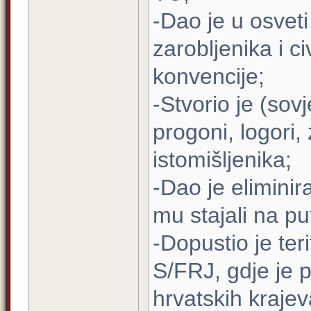
-Dao je u osveti
zarobljenika i c
konvencije;
-Stvorio je (sov
progoni, logori, 
istomišljenika;
-Dao je eliminir
mu stajali na pu
-Dopustio je ter
S/FRJ, gdje je 
hrvatskih krajeva