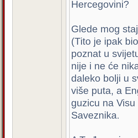
Hercegovini?
Glede mog staja
(Tito je ipak bio
poznat u svijet
nije i ne će ni
daleko bolji u 
više puta, a En
guzicu na Visu 
Saveznika.