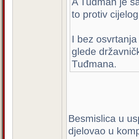
A Tuđman je sam
to protiv cijel
I bez osvrtanja
glede državnič
Tuđmana.
Besmislica u us
djelovao u komp