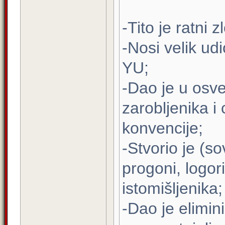
-Tito je ratni z
-Nosi velik ud
YU;
-Dao je u osvet
zarobljenika i
konvencije;
-Stvorio je (s
progoni, logori
istomišljenika;
-Dao je elimin