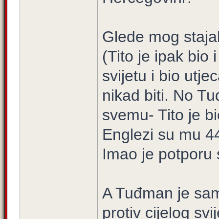
Glede mog stajali
(Tito je ipak bio 
svijetu i bio utj
nikad biti. No Tu
svemu- Tito je b
Englezi su mu 44.
Imao je potporu 
A Tuđman je sam,
protiv cijelog sv