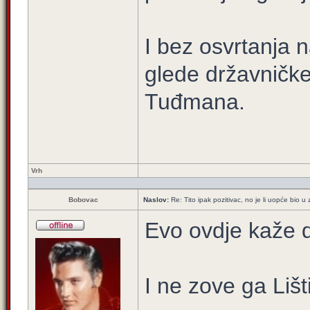
I bez osvrtanja n
glede državničk
Tuđmana.
Vrh
Bobovac
Naslov:
Re: Tito ipak pozitivac, no je li uopće bio
Evo ovdje kaže d
I ne zove ga Lišti