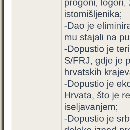
progoni, logori, 
istomišljenika;
-Dao je eliminir
mu stajali na pu
-Dopustio je ter
S/FRJ, gdje je 
hrvatskih krajev
-Dopustio je ek
Hrvata, što je r
iseljavanjem;
-Dopustio je srb