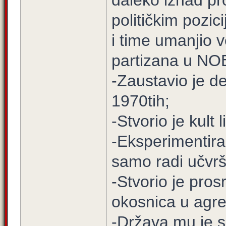
daleko iznad pr
političkim pozic
i time umanjio v
partizana u NO
-Zaustavio je 
1970tih;
-Stvorio je kult 
-Eksperimentira
samo radi učvršč
-Stvorio je pros
okosnica u agres
-Država mu je s