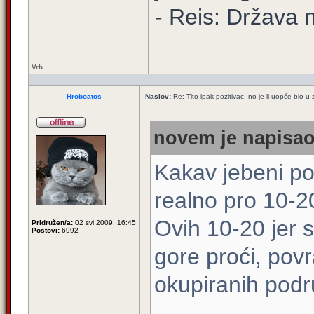
- Reis: Država 
Vrh
Hroboatos
Naslov:
Re: Tito ipak pozitivac, no je li uopće bio
novem je napisao
Kakav jebeni poz
realno pro 10-2
Ovih 10-20 jer 
Pridružen/a:
02 svi 2009, 16:45
Postovi:
6992
gore proći, povr
okupiranih podru