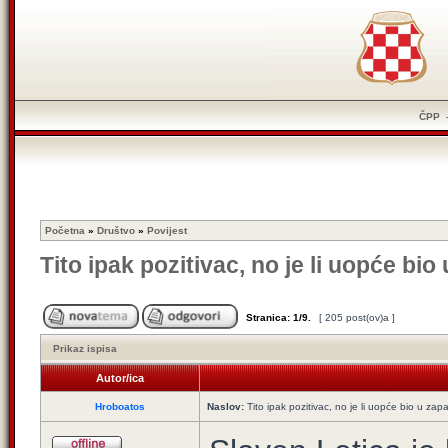
ČPP
Početna
»
Društvo
»
Povijest
Tito ipak pozitivac, no je li uopće b
Stranica:
1
/
9
.
[ 205 post(ov)a ]
Prikaz ispisa
Autor/ica
Hroboatos
Naslov:
Tito ipak pozitivac, no je li uopće bio u z