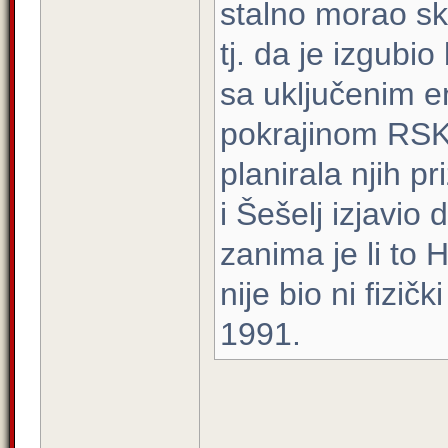
stalno morao skr
tj. da je izgubi
sa uključenim e
pokrajinom RSK.
planirala njih pr
i Šešelj izjavio
zanima je li to 
nije bio ni fizi
1991.