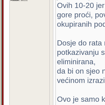
Postovi:
36151
Ovih 10-20 je
gore proći, pov
okupiranih pod
Dosje do rata 
potkazivanju s
eliminirana,
da bi on sjeo n
većinom izrazi
Ovo je samo k