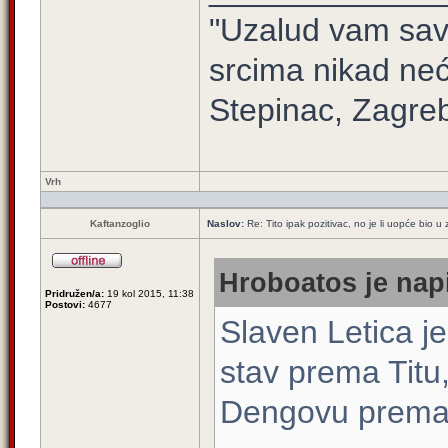
"Uzalud vam sav 
srcima nikad neć
Stepinac, Zagre
Vrh
Kaftanzoglio
Naslov:
Re: Tito ipak pozitivac, no je li uopće bio
Hroboatos je napi
Pridružen/a:
19 kol 2015, 11:38
Postovi:
4677
Slaven Letica 
stav prema Titu,
Dengovu prema