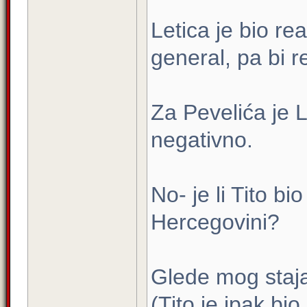
Letica je bio rea
general, pa bi re
Za Pevelića je L
negativno.
No- je li Tito b
Hercegovini?
Glede mog stajal
(Tito je ipak bio