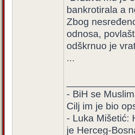
bankrotirala a n
Zbog nesređenog
odnosa, povlašt
odškrnuo je vra
...
____________
- BiH se Muslima
Cilj im je bio o
- Luka Mišetić: 
je Herceg-Bosn