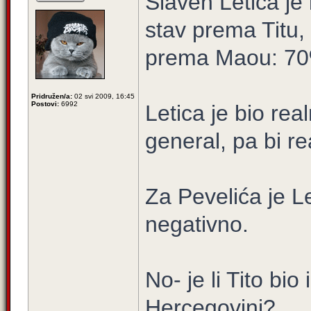
Slaven Letica j
stav prema Titu,
prema Maou: 70
Pridružen/a:
02 svi 2009, 16:45
Postovi:
6992
Letica je bio real
general, pa bi re
Za Pevelića je Le
negativno.
No- je li Tito bi
Hercegovini?