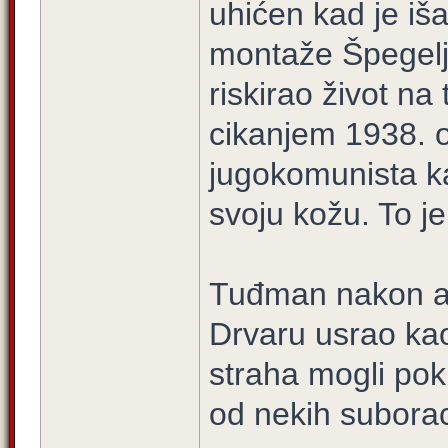
uhićen kad je i
montaže Špegelje
riskirao život na 
cikanjem 1938. 
jugokomunista k
svoju kožu. To je 
Tuđman nakon ate
Drvaru usrao kao
straha mogli pokr
od nekih suborac