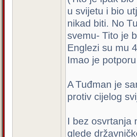
u svijetu i bio 
nikad biti. No T
svemu- Tito je b
Englezi su mu 44
Imao je potporu
A Tuđman je sam,
protiv cijelog s
I bez osvrtanja 
glede državnič