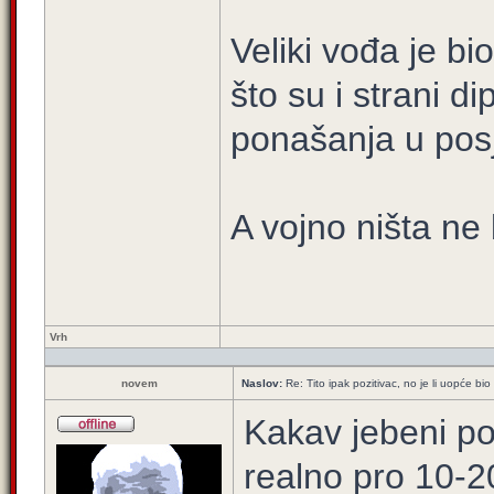
Veliki vođa je bi
što su i strani d
ponašanja u pos
A vojno ništa ne 
Vrh
novem
Naslov:
Re: Tito ipak pozitivac, no je li uopće 
Kakav jebeni poz
realno pro 10-2