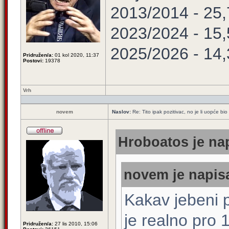
2013/2014 - 25
2023/2024 - 15
2025/2026 - 14
Pridružen/a:
01 kol 2020, 11:37
Postovi:
19378
Vrh
novem
Naslov:
Re: Tito ipak pozitivac, no je li uopće 
Hroboatos je nap
novem je napisa
Kakav jebeni p
je realno pro 
Pridružen/a:
27 lis 2010, 15:06