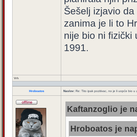
Šešelj izjavio da
zanima je li to H
nije bio ni fizič
1991.
Vrh
Hroboatos
Naslov:
Re: Tito ipak pozitivac, no je li uopće bio
Kaftanzoglio je n
Hroboatos je nap