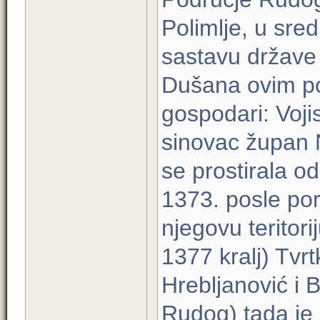
Polimlje, u sre
sastavu države 
Dušana ovim po
gospodari: Voji
sinovac župan Ni
se prostirala 
1373. posle po
njegovu teritori
1377 kralj) Tvr
Hrebljanović i B
Rudog) tada je