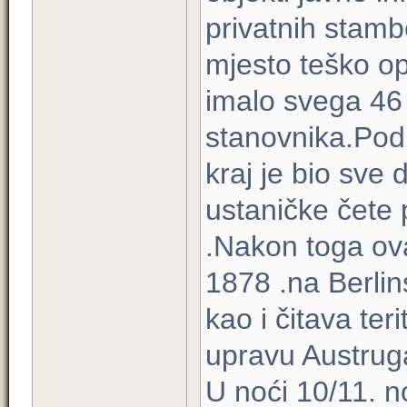
privatnih stamb
mjesto teško o
imalo svega 46
stanovnika.Pod
kraj je bio sve
ustaničke čete 
.Nakon toga ova
1878 .na Berlin
kao i čitava ter
upravu Austrug
U noći 10/11. n