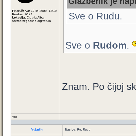
Glazbenik je napi
Pridružen/a:
12 lip 2009, 12:19
Sve o Rudu.
Postovi:
6194
Lokacija:
Croatia Alba;
site:hercegbosna.org/forum
Sve o
Rudom
.
Znam. Po čijoj s
Vrh
Vujadin
Naslov:
Re: Rudo