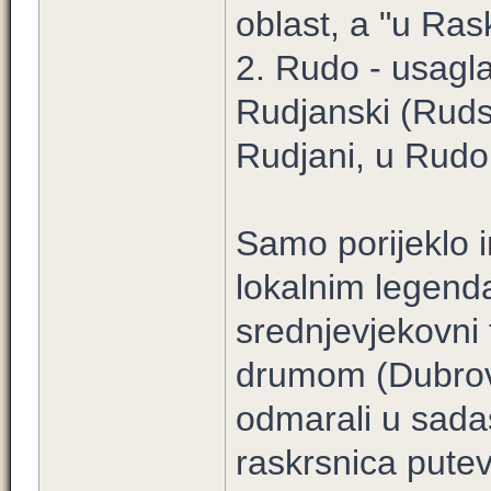
oblast, a "u Ras
2. Rudo - usagl
Rudjanski (Rudski
Rudjani, u Rudo
Samo porijeklo im
lokalnim legenda
srednjevjekovni
drumom (Dubrovn
odmarali u sada
raskrsnica putev