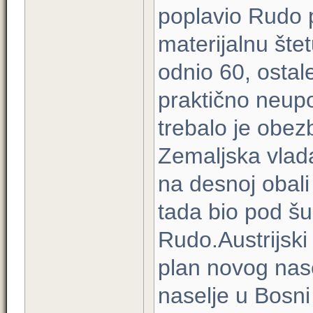
poplavio Rudo pr
materijalnu šte
odnio 60, ostal
praktično neupot
trebalo je obez
Zemaljska vlada
na desnoj obali 
tada bio pod š
Rudo.Austrijski 
plan novog nase
naselje u Bosni