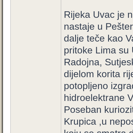
Rijeka Uvac je 
nastaje u Pešter
dalje teče kao 
pritoke Lima su 
Radojna, Sutjesk
dijelom korita ri
potopljeno izgr
hidroelektrane V
Poseban kuriozite
Krupica ,u nepos