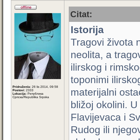
Citat:
Istorija
Tragovi života
neolita, a trago
ilirskog i rims
toponimi ilirskog
Pridružen/a:
26 lis 2014, 09:58
materijalni ost
Postovi:
2333
Lokacija:
Република
Српска/Republika Srpska
bližoj okolini. 
Flavijevaca i Sv
Rudog ili njegov