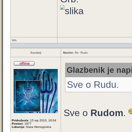
Vrh
Sandalj
Naslov:
Re: Rudo
Glazbenik je napi
Sve o Rudu.
Sve o
Rudom
.
Pridružen/a:
15 srp 2010, 16:04
Postovi:
1877
Lokacija:
Stara Hercegovina