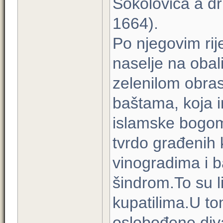
Sokolovića a dr
1664).
Po njegovim ri
naselje na obal
zelenilom obra
baštama, koja i
islamske bogomol
tvrdo građenih 
vinogradima i 
šindrom.To su li
kupatilima.U t
oslobođene diva