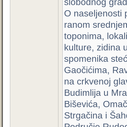
slobodnog grad
O naseljenosti 
ranom srednjem 
toponima, lokal
kulture, zidina 
spomenika steć
Gaočićima, Rav
na crkvenoj gla
Budimlija u Mr
Biševića, Omači
Strgačina i Šah
Područje Rudog,