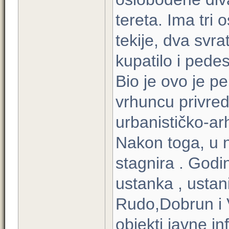
tereta. Ima tri 
tekije, dva svr
kupatilo i pede
Bio je ovo je p
vrhuncu privred
urbanističko-ar
Nakon toga, u 
stagnira . Godi
ustanka , ustani
Rudo,Dobrun i V
objekti javne in