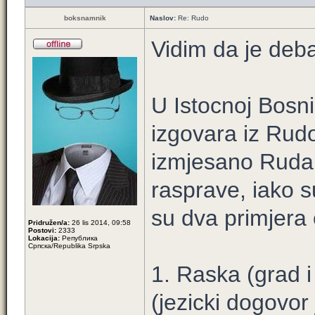
boksnamnik
Naslov:
Re: Rudo
Vidim da je deb
U Istocnoj Bosni 
izgovara iz Rud
izmjesano Ruda 
rasprave, iako s
su dva primjera 
Pridružen/a:
26 lis 2014, 09:58
Postovi:
2333
Lokacija:
Република
Српска/Republika Srpska
1. Raska (grad i 
(jezicki dogovor