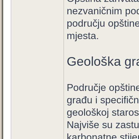
nezvaničnim pod
području opštine
mjesta.
Geološka gr
Područje opštin
građu i specifičn
geološkoj staros
Najviše su zastu
karbonatne stije