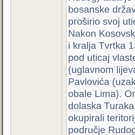
bosanske držav
proširio svoj ut
Nakon Kosovske
i kralja Tvrtka
pod uticaj vlas
(uglavnom lijev
Pavlovića (uzak
obale Lima). On
dolaska Turaka,
okupirali terito
područje Rudog