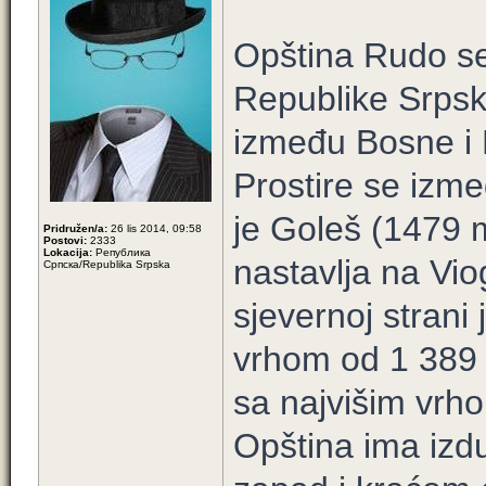
Opština Rudo se 
Republike Srpsk
između Bosne i 
Prostire se izme
je Goleš (1479 m
Pridružen/a:
26 lis 2014, 09:58
Postovi:
2333
Lokacija:
Република
nastavlja na Vi
Српска/Republika Srpska
sjevernoj strani
vrhom od 1 389 
sa najvišim vrh
Opština ima izd