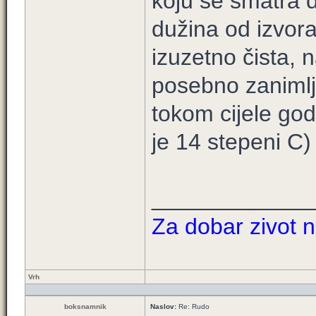
koju se smatra da
dužina od izvor
izuzetno čista, n
posebno zanimlj
tokom cijele god
je 14 stepeni C)
____________
Za dobar zivot n
Vrh
boksnamnik
Naslov:
Re: Rudo