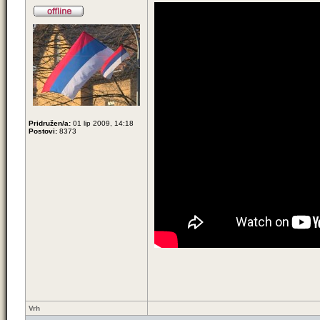
Pridružen/a:
01 lip 2009, 14:18
Postovi:
8373
Vrh