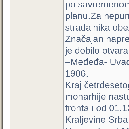
po savremenom
planu.Za nepun
stradalnika obe
Značajan napr
je dobilo otva
–Međeđa- Uvac 
1906.
Kraj četrdeseto
monarhije nast
fronta i od 01.
Kraljevine Srba