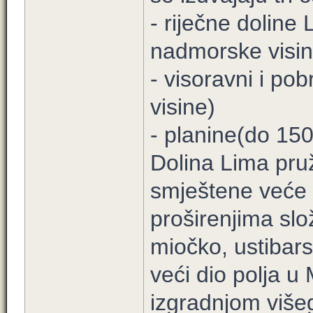
- riječne doline
nadmorske visin
- visoravni i p
visine)
- planine(do 15
Dolina Lima pru
smještene veće r
proširenjima slo
miočko, ustibar
veći dio polja 
izgradnjom više