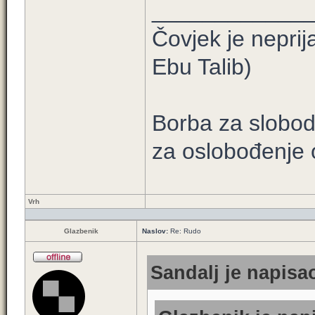
____________
Čovjek je neprij
Ebu Talib)
Borba za slobod
za oslobođenje 
Vrh
Glazbenik
Naslov:
Re: Rudo
Sandalj je napisao