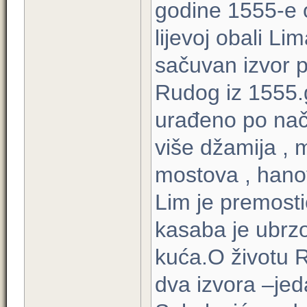
godine 1555-e 
lijevoj obali Li
sačuvan izvor 
Rudog iz 1555.g
urađeno po nač
više džamija , 
mostova , hanov
Lim je premosti
kasaba je ubrzo
kuća.O životu 
dva izvora –jed