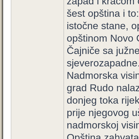
zapad i kraćom 
šest opština i t
istočne stane, 
opštinom Novo 
Čajniče sa južn
sjeverozapadne
Nadmorska visi
grad Rudo nalaz
donjeg toka rije
prije njegovog u
nadmorskoj visi
Opština zahvat