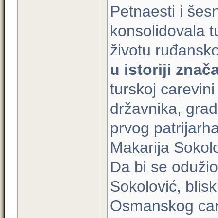
Petnaesti i šesn
konsolidovala tu
životu ruđansko
u istoriji zna
turskoj carevini 
državnika, gradi
prvog patrijarh
Makarija Sokolo
Da bi se oduži
Sokolović, blis
Osmanskog car