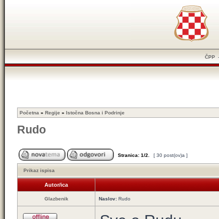
ČPP
Početna
»
Regije
»
Istočna Bosna i Podrinje
Rudo
Stranica:
1
/
2
.
[ 30 post(ov)a ]
Prikaz ispisa
Autor/ica
Glazbenik
Naslov:
Rudo