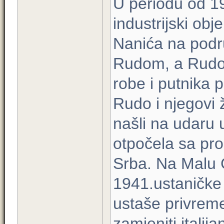
U periodu od 19
industrijski obj
Nanića na podr
Rudom, a Rudo 
robe i putnika 
Rudo i njegovi ž
našli na udaru 
otpočela sa pro
Srba. Na Malu 
1941.ustaničke 
ustaše privreme
zamjeniti itali