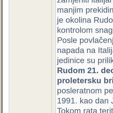
manjim prekidi
je okolina Rud
kontrolom sna
Posle povlačenj
napada na Itali
jedinice su pri
Rudom 21. dec
proletersku b
posleratnom pe
1991. kao dan 
Tokom rata teri