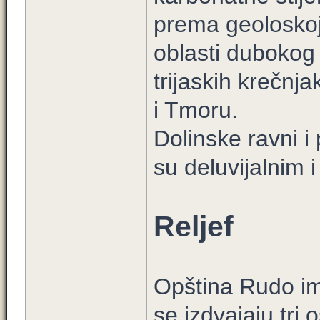
prema geoloskoj 
oblasti dubokog 
trijaskih krečnj
i Tmoru.
Dolinske ravni i 
su deluvijalnim 
Reljef
Opština Rudo ima
se izdvajaju tri