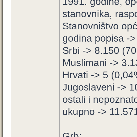
1991. godine, op
stanovnika, rasp
Stanovništvo op
godina popisa ->
Srbi -> 8.150 (7
Muslimani -> 3.
Hrvati -> 5 (0,04
Jugoslaveni -> 1
ostali i nepozna
ukupno -> 11.57
Grb: