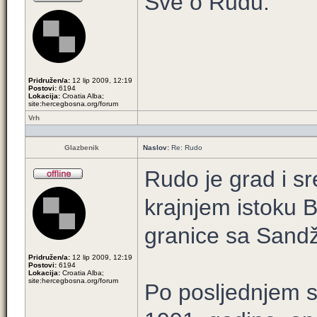
Sve o Rudu.
Pridružen/a:
12 lip 2009, 12:19
Postovi:
6194
Lokacija:
Croatia Alba;
site:hercegbosna.org/forum
Vrh
Glazbenik
Naslov:
Re: Rudo
Rudo je grad i s
krajnjem istoku B
granice sa Sandž
Pridružen/a:
12 lip 2009, 12:19
Postovi:
6194
Lokacija:
Croatia Alba;
site:hercegbosna.org/forum
Po posljednjem s