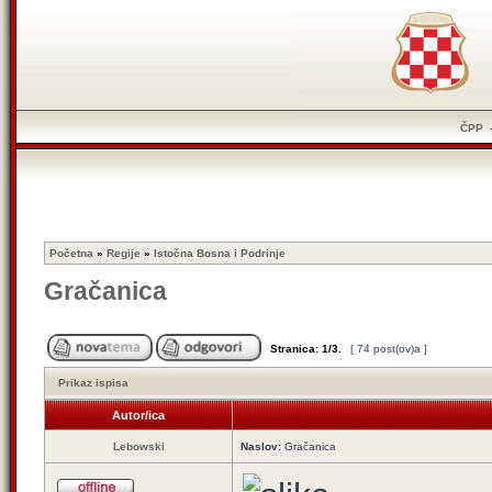
ČPP
Početna
»
Regije
»
Istočna Bosna i Podrinje
Gračanica
Stranica:
1
/
3
.
[ 74 post(ov)a ]
Prikaz ispisa
Autor/ica
Lebowski
Naslov:
Gračanica