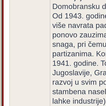
Domobransku dob
Od 1943. godine
više navrata pad
ponovo zauzima
snaga, pri čemu 
partizanima. Ko
1941. godine. To
Jugoslavije, Gr
razvoj u svim p
stambena naselj
lahke industrije