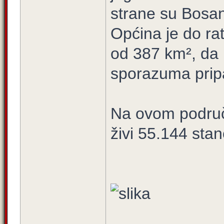
strane su Bosan
Općina je do ra
od 387 km², da 
sporazuma pripa
Na ovom područj
živi 55.144 sta