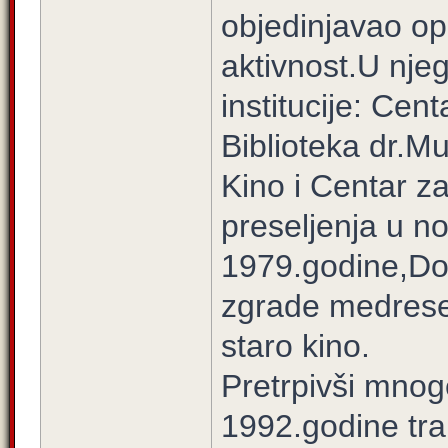
objedinjavao op
aktivnost.U nje
institucije: Cen
Biblioteka dr.M
Kino i Centar z
preseljenja u n
1979.godine,Dom
zgrade medrese
staro kino.
Pretrpivši mno
1992.godine tra