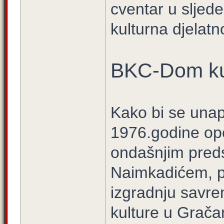
cventar u sljed
kulturna djelatno
BKC-Dom ku
Kako bi se unapr
1976.godine op
ondašnjim pred
Naimkadićem, p
izgradnju savr
kulture u Grača