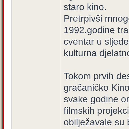
staro kino.
Pretrpivši mno
1992.godine tra
cventar u sljed
kulturna djelatno
Tokom prvih des
gračaničko Kino
svake godine org
filmskih projek
obilježavale s