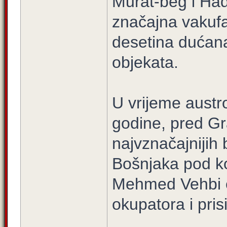
Murat-beg i Hadž
značajna vakufa,
desetina dućana
objekata.
U vrijeme austr
godine, pred Gr
najvznačajnijih
Bošnjaka pod k
Mehmed Vehbi e
okupatora i pris