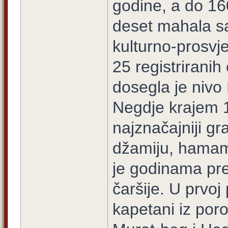
godine, a do 16
deset mahala s
kulturno-prosvj
25 registriranih
dosegla je nivo
Negdje krajem 1
najznačajniji gra
džamiju, hamam 
je godinama pre
čaršije. U prvoj
kapetani iz po