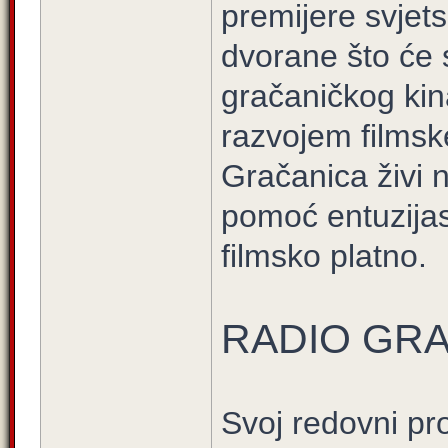
premijere svjets
dvorane što će 
gračaničkog kin
razvojem filmske
Gračanica živi 
pomoć entuzijast
filmsko platno.
RADIO GR
Svoj redovni p