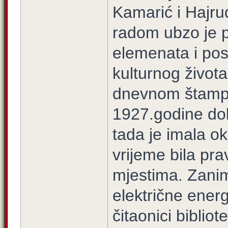
Kamarić i Hajrud
radom ubzo je p
elemenata i pos
kulturnog života
dnevnom štampom
1927.godine dob
tada je imala ok
vrijeme bila pra
mjestima. Zanim
električne ener
čitaonici biblio