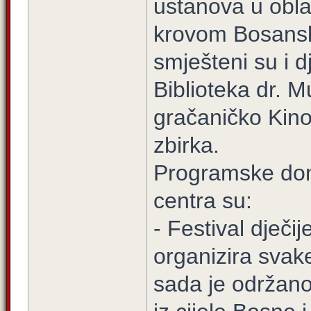
ustanova u oblas
krovom Bosansk
smješteni su i d
Biblioteka dr. 
gračaničko Kino
zbirka.
Programske do
centra su:
- Festival dječi
organizira svak
sada je održano