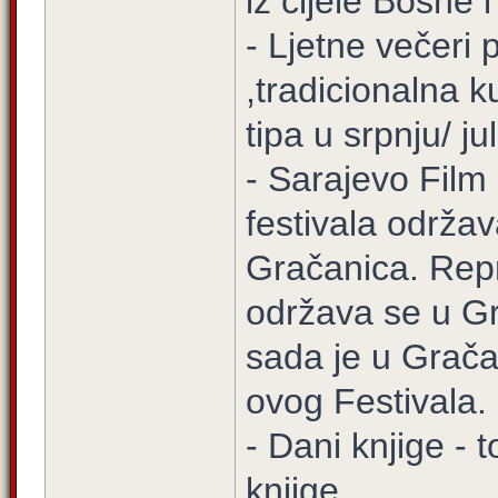
iz cijele Bosne 
- Ljetne večeri
,tradicionalna k
tipa u srpnju/ j
- Sarajevo Film 
festivala održa
Gračanica. Repr
održava se u Gr
sada je u Grača
ovog Festivala.
- Dani knjige -
knjige.