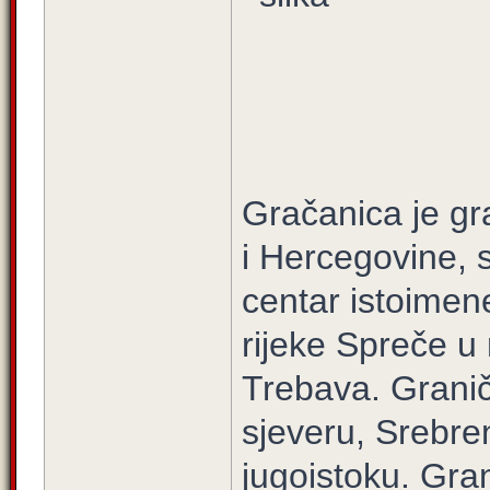
Gračanica je gr
i Hercegovine, 
centar istoimen
rijeke Spreče u
Trebava. Grani
sjeveru, Srebre
jugoistoku. Gra