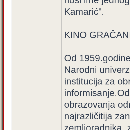
nosi ime jednog
Kamarić".
KINO GRAČAN
Od 1959.godine,u
Narodni univerz
institucija za ob
informisanje.Od 
obrazovanja odr
najrazličitija 
zemljoradnika, 