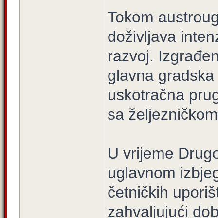
Tokom austroug
doživljava intenz
razvoj. Izgrađen
glavna gradska u
uskotračna prug
sa željezničko
U vrijeme Drugo
uglavnom izbjegl
četničkih uporiš
zahvaljujući dob