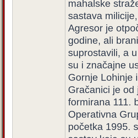
mahalske straže
sastava milicije
Agresor je otpo
godine, ali bran
suprostavili, a u
su i značajne u
Gornje Lohinje 
Gračanici je od
formirana 111. 
Operativna Grup
početka 1995. 