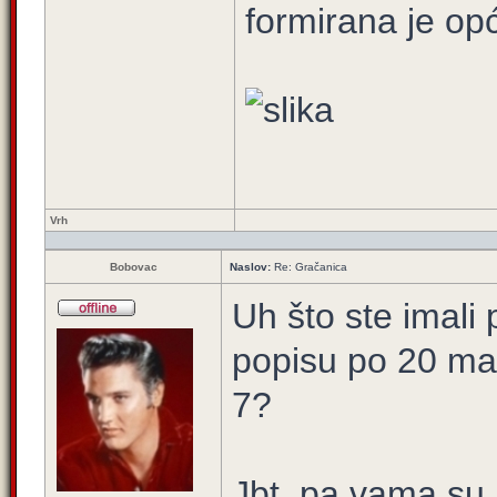
formirana je op
Vrh
Bobovac
Naslov:
Re: Gračanica
Uh što ste imali
popisu po 20 man
7?
Jbt, pa vama su 