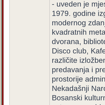
- uveden je mje
1979. godine iz
modernog zdanj
kvadratnih metar
dvorana, biblio
Disco club, Kafe
različite izložb
predavanja i pre
prostorije admin
Nekadašnji Naro
Bosanski kulturn