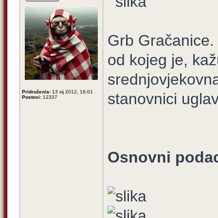
Grb Gračanice. 
od kojeg je, kaž
srednjovjekovna
Pridružen/a:
13 sij 2012, 16:01
stanovnici ugl
Postovi:
12337
Osnovni podac