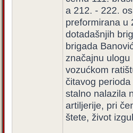
a 212. - 222. o
preformirana u 2
dotadašnjih bri
brigada Banovići
značajnu ulogu
vozućkom ratišt
čitavog perioda
stalno nalazila
artiljerije, pri
štete, život izgub