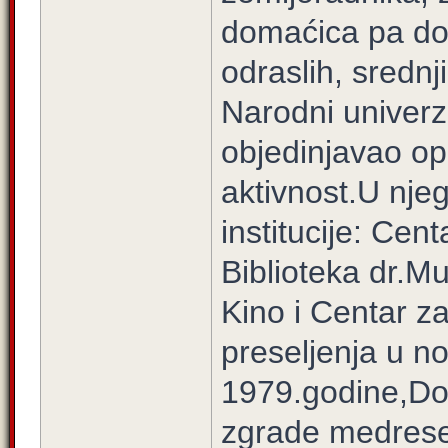
domaćica pa do
odraslih, srednji
Narodni univerzi
objedinjavao op
aktivnost.U nje
institucije: Cen
Biblioteka dr.M
Kino i Centar z
preseljenja u n
1979.godine,Dom
zgrade medrese