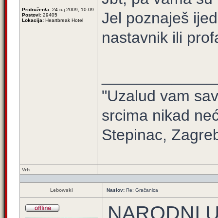
Pridružen/a:
24 ruj 2009, 10:09
Jel poznaješ ijed
Postovi:
29405
Lokacija:
Heartbreak Hotel
nastavnik ili pro
_____________
"Uzalud vam sav 
srcima nikad neć
Stepinac, Zagre
Vrh
Lebowski
Naslov:
Re: Gračanica
NARODNI U