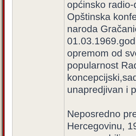
općinsko radio-d
Opštinska konfe
naroda Gračanic
01.03.1969.godi
opremom od sv
popularnost Rad
koncepcijski,sad
unapredjivan i p
Neposredno pred
Hercegovinu, 19