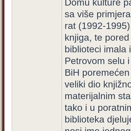
Domu kulture pa 
sa više primjer
rat (1992-1995)
knjiga, te pored
biblioteci imala
Petrovom selu i
BiH poremećen j
veliki dio knjiž
materijalnim sta
tako i u porat
biblioteka djel