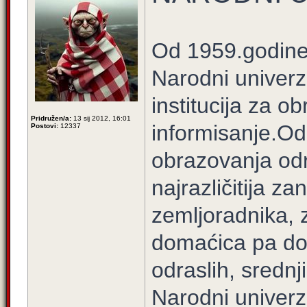
Od 1959.godine,u
Narodni univerz
institucija za ob
Pridružen/a:
13 sij 2012, 16:01
informisanje.Od 
Postovi:
12337
obrazovanja odr
najrazličitija 
zemljoradnika, 
domaćica pa do
odraslih, srednji
Narodni univerzi