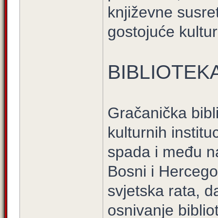
književne susret
gostojuće kultu
BIBLIOTEK
Gračanička bibli
kulturnih instit
spada i među na
Bosni i Hercego
svjetska rata, d
osnivanje biblio