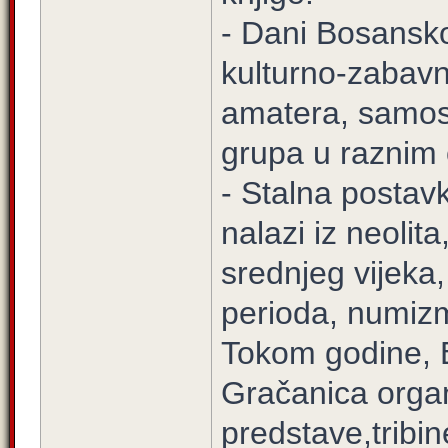
- Dani Bosansko
kulturno-zabavna
amatera, samost
grupa u raznim 
- Stalna postav
nalazi iz neolit
srednjeg vijeka
perioda, numizm
Tokom godine, B
Gračanica organ
predstave,tribin