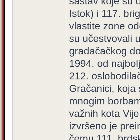
sastav koje su u
Istok) i 117. b
vlastite zone od
su učestvovali 
gradačačkog do
1994. od najbol
212. oslobodil
Gračanici, koja 
mnogim borbama
važnih kota Vij
izvršeno je pre
čemu 111. brdsk