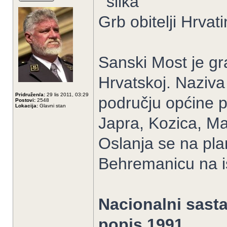
Grb obitelji Hrvat
Sanski Most je gra
Hrvatskoj. Naziva
Pridružen/a:
29 lis 2011, 03:29
području općine p
Postovi:
2548
Lokacija:
Glavni stan
Japra, Kozica, Ma
Oslanja se na pla
Behremanicu na i
Nacionalni sasta
popis 1991.