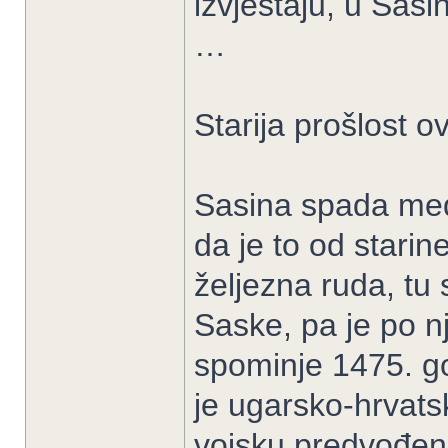
izvještaju, u Sasi
…
Starija prošlost o
Sasina spada među
da je to od starin
željezna ruda, tu 
Saske, pa je po n
spominje 1475. go
je ugarsko-hrvats
vojsku predvođen