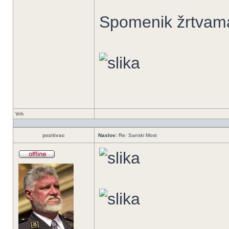
Spomenik žrtvama
Vrh
pozitivac
Naslov:
Re: Sanski Most