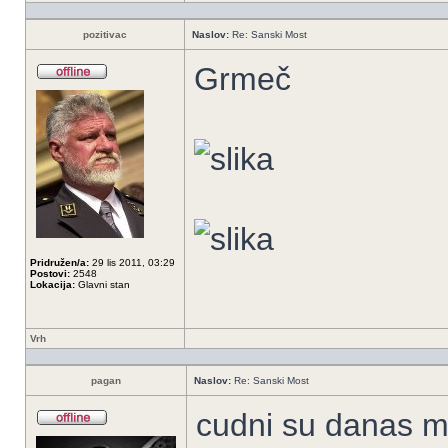
pozitivac
Naslov:
Re: Sanski Most
Grmeč
Pridružen/a:
29 lis 2011, 03:29
Postovi:
2548
Lokacija:
Glavni stan
Vrh
pagan
Naslov:
Re: Sanski Most
cudni su danas mu