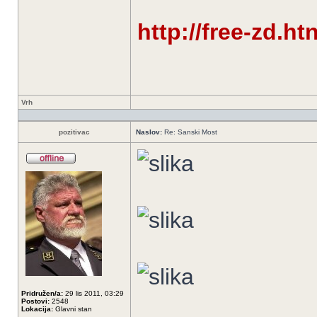
http://free-zd.ht
Vrh
pozitivac
Naslov:
Re: Sanski Most
Pridružen/a:
29 lis 2011, 03:29
Postovi:
2548
Lokacija:
Glavni stan