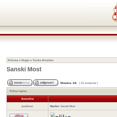
Početna
»
Regije
»
Turska Hrvatska
Sanski Most
Stranica:
1
/
2
.
[ 32 post(ov)a ]
Prikaz ispisa
Autor/ica
pozitivac
Naslov:
Sanski Most