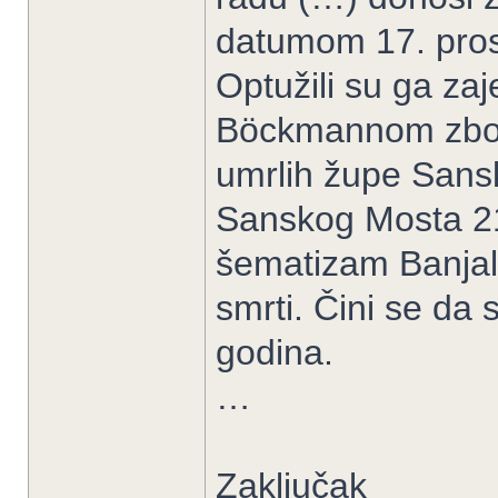
datumom 17. prosi
Optužili su ga za
Böckmannom zbog
umrlih župe Sanski
Sanskog Mosta 21
šematizam Banjalu
smrti. Čini se da s
godina.
…
Zaključak