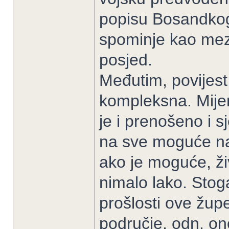
popisu Bosandkog
spominje kao mezr
posjed.
Međutim, povijest 
kompleksna. Mijen
je i prenošeno i sj
na sve moguće nači
ako je moguće, živ
nimalo lako. Stoga
prošlosti ove župe
područje, odn. on