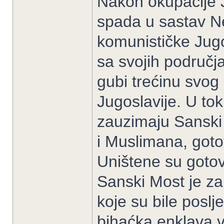
Nakon okupacije 
spada u sastav N
komunističke Jugos
sa svojih područj
gubi trećinu svog 
Jugoslavije. U to
zauzimaju Sanski 
i Muslimana, goto
Uništene su gotov
Sanski Most je za
koje su bile poslj
bihaćka enklava v