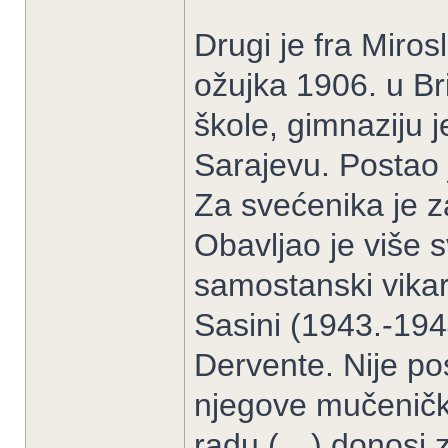
Drugi je fra Miro
ožujka 1906. u B
škole, gimnaziju j
Sarajevu. Postao 
Za svećenika je z
Obavljao je više s
samostanski vikar
Sasini (1943.-194
Dervente. Nije po
njegove mučeničk
radu (…) donosi z