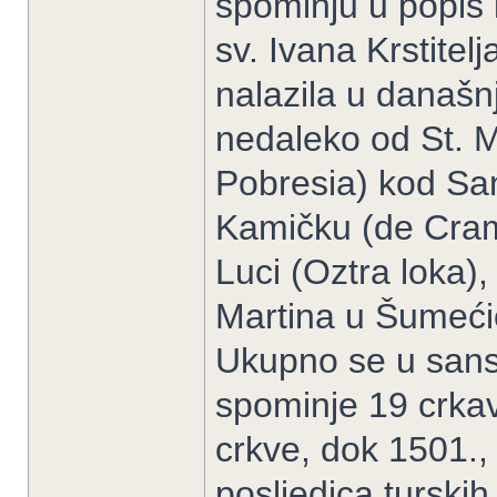
spominju u popis 
sv. Ivana Krstite
nalazila u današ
nedaleko od St. M
Pobresia) kod Sa
Kamičku (de Cram
Luci (Oztra loka)
Martina u Šumećic
Ukupno se u sans
spominje 19 crkav
crkve, dok 1501., 
posljedica turskih