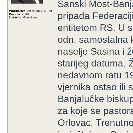
Sanski Most-Banja
Pridružen/a:
29 lis 2011, 03:29
pripada Federacij
Postovi:
2548
Lokacija:
Glavni stan
entitetom RS. U 
odn. samostalna 
naselje Sasina i 
starijeg datuma. 
nedavnom ratu 19
vjernika ostao il
Banjalučke biskupi
za koje se pastor
Orlovac. Trenutno