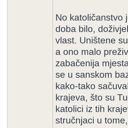
No katoličanstvo je
doba bilo, doživj
vlast. Uništene su
a ono malo preživje
zabačenija mjesta 
se u sanskom baze
kako-tako sačuval
krajeva, što su Tur
katolici iz tih kra
stručnjaci u tome,