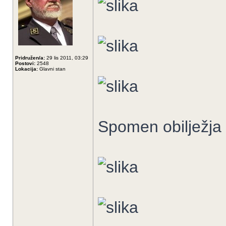
Pridružen/a:
29 lis 2011, 03:29
Postovi:
2548
Lokacija:
Glavni stan
Spomen obilježja