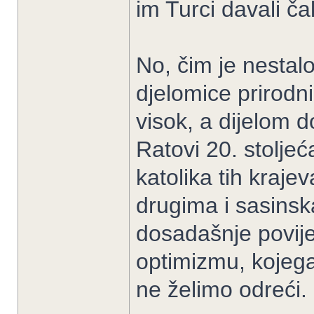
im Turci davali ča
No, čim je nestalo
djelomice prirodni
visok, a dijelom d
Ratovi 20. stolje
katolika tih kraje
drugima i sasins
dosadašnje povije
optimizmu, kojega
ne želimo odreći. 