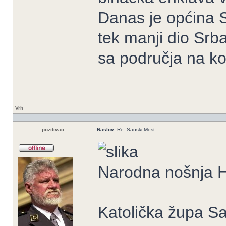
Danas je općina 
tek manji dio Srb
sa područja na ko
Vrh
pozitivac
Naslov:
Re: Sanski Most
Narodna nošnja H
Katolička župa S