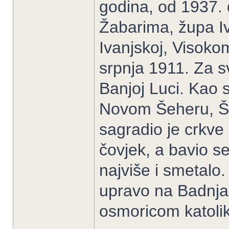
godina, od 1937.
Žabarima, župa I
Ivanjskoj, Visokom
srpnja 1911. Za s
Banjoj Luci. Kao s
Novom Šeheru, Šim
sagradio je crkve 
čovjek, a bavio se
najviše i smetalo. 
upravo na Badnjak
osmoricom katoli