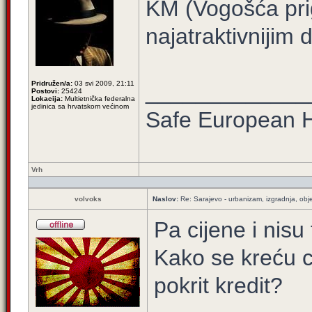
KM (Vogošća pri
najatraktivnijim 
Pridružen/a:
03 svi 2009, 21:11
_____________
Postovi:
25424
Lokacija:
Multietnička federalna
jedinica sa hrvatskom većinom
Safe European
Vrh
volvoks
Naslov:
Re: Sarajevo - urbanizam, izgradnja, obje
Pa cijene i nisu
Kako se kreću ci
pokrit kredit?