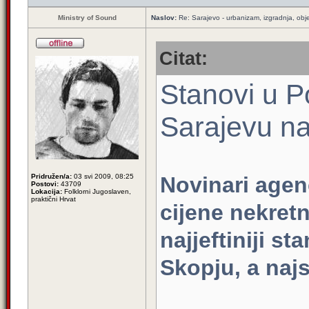
Ministry of Sound
Naslov:
Re: Sarajevo - urbanizam, izgradnja, obje
Citat:
Stanovi u Po
Sarajevu naj
Pridružen/a:
03 svi 2009, 08:25
Novinari agenc
Postovi:
43709
Lokacija:
Folklorni Jugoslaven,
praktični Hrvat
cijene nekretn
najjeftiniji st
Skopju, a naj