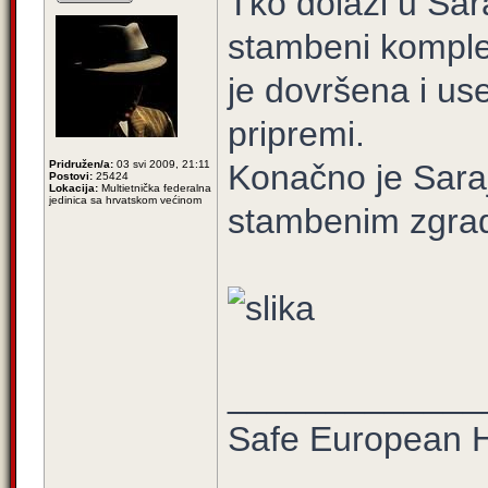
Tko dolazi u Sara
stambeni komplek
je dovršena i use
pripremi.
Pridružen/a:
03 svi 2009, 21:11
Konačno je Saraj
Postovi:
25424
Lokacija:
Multietnička federalna
jedinica sa hrvatskom većinom
stambenim zgra
_____________
Safe European