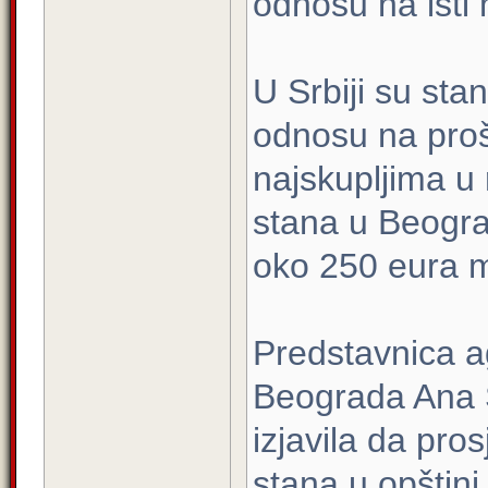
odnosu na isti
U Srbiji su sta
odnosu na proš
najskupljima u 
stana u Beograd
oko 250 eura m
Predstavnica ag
Beograda Ana S
izjavila da pro
stana u opštini