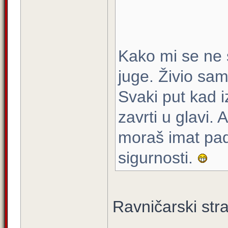
Kako mi se ne 
juge. Živio sam
Svaki put kad i
zavrti u glavi. 
moraš imat pad
sigurnosti.
Ravničarski str