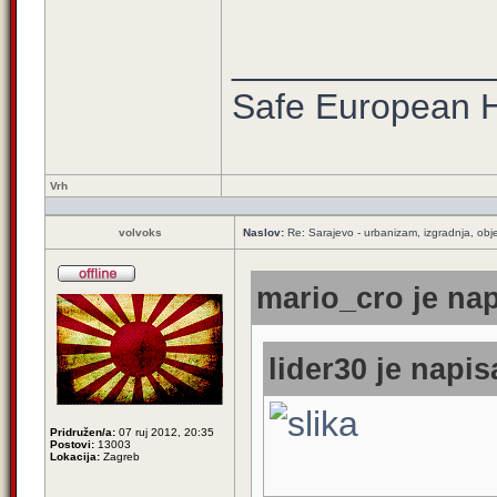
_____________
Safe European
Vrh
volvoks
Naslov:
Re: Sarajevo - urbanizam, izgradnja, obje
mario_cro je nap
lider30 je napis
Pridružen/a:
07 ruj 2012, 20:35
Postovi:
13003
Lokacija:
Zagreb