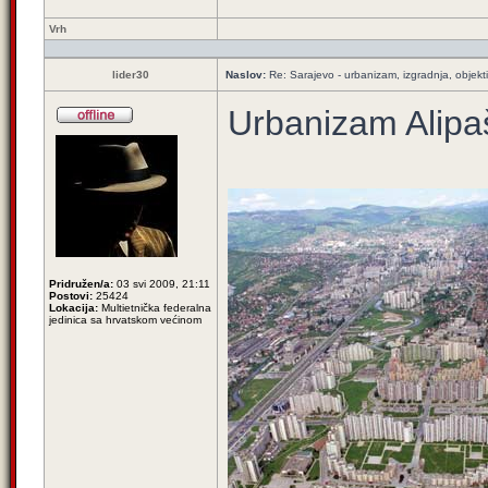
Vrh
lider30
Naslov:
Re: Sarajevo - urbanizam, izgradnja, objekti
Urbanizam Alipaš
Pridružen/a:
03 svi 2009, 21:11
Postovi:
25424
Lokacija:
Multietnička federalna
jedinica sa hrvatskom većinom