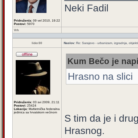
Neki Fadil
Pridružen/a:
09 vel 2010, 19:22
Postovi:
5970
Vrh
lider30
Naslov:
Re: Sarajevo - urbanizam, izgradnja, objekti
Kum Bečo je napi
Hrasno na slici
Pridružen/a:
03 svi 2009, 21:11
Postovi:
25424
Lokacija:
Multietnička federalna
jedinica sa hrvatskom većinom
S tim da je i dru
Hrasnog.