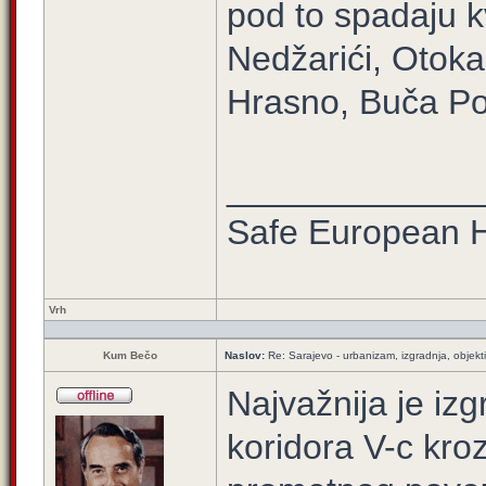
pod to spadaju kv
Nedžarići, Otoka,
Hrasno, Buča Poto
_____________
Safe European
Vrh
Kum Bečo
Naslov:
Re: Sarajevo - urbanizam, izgradnja, objekti
Najvažnija je izg
koridora V-c kro