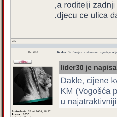
,a roditelji zadn
,djecu ce ulica d
Vrh
DaniKU
Naslov:
Re: Sarajevo - urbanizam, izgradnja, obje
lider30 je napisa
Dakle, cijene 
KM (Vogošća p
u najatraktivni
Pridružen/a:
05 svi 2009, 18:27
Postovi:
1830