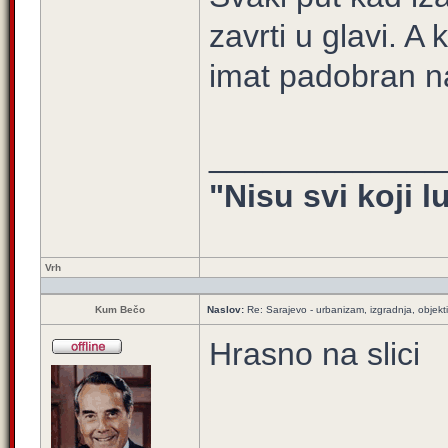
zavrti u glavi. A
imat padobran na
_____________
"Nisu svi koji l
Vrh
Kum Bečo
Naslov:
Re: Sarajevo - urbanizam, izgradnja, objekti
Hrasno na slici
_____________