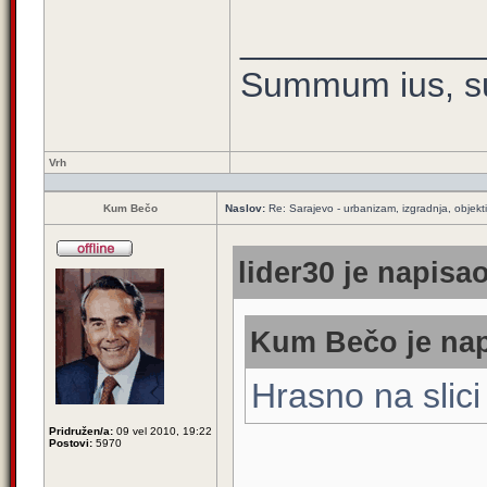
____________
Summum ius, su
Vrh
Kum Bečo
Naslov:
Re: Sarajevo - urbanizam, izgradnja, objekti
lider30 je napisao
Kum Bečo je nap
Hrasno na slici
Pridružen/a:
09 vel 2010, 19:22
Postovi:
5970