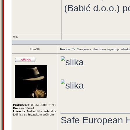
(Babić d.o.o.) 
Vrh
lider30
Naslov:
Re: Sarajevo - urbanizam, izgradnja, objekti
Pridružen/a:
03 svi 2009, 21:11
_____________
Postovi:
25424
Lokacija:
Multietnička federalna
jedinica sa hrvatskom većinom
Safe European