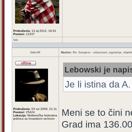
Pridružen/a:
13 sij 2012, 16:01
Postovi:
12337
Vrh
lider30
Naslov:
Re: Sarajevo - urbanizam, izgradnja, objekti
Lebowski je napis
Je li istina da 
Pridružen/a:
03 svi 2009, 21:11
Meni se to čini 
Postovi:
25424
Lokacija:
Multietnička federalna
jedinica sa hrvatskom većinom
Grad ima 136.000