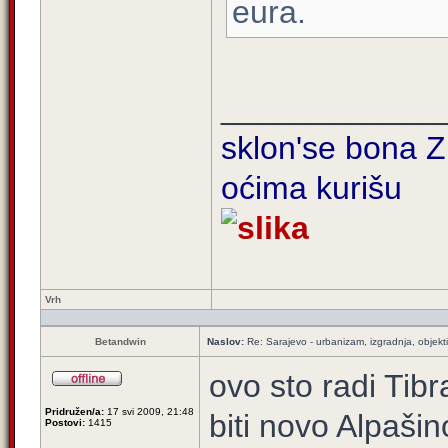
eura.
____________
sklon'se bona Zi
oćima kurišu
Vrh
Betandwin
Naslov:
Re: Sarajevo - urbanizam, izgradnja, objekti
ovo sto radi Tibr
Pridružen/a:
17 svi 2009, 21:48
biti novo Alpaši
Postovi:
1415