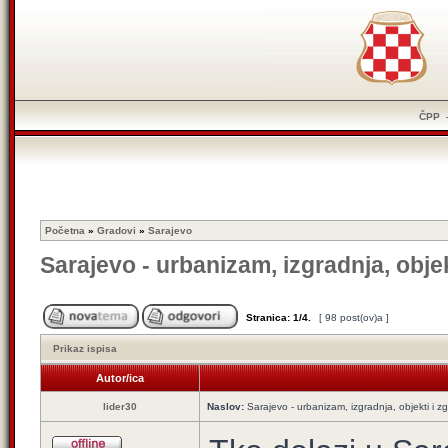
ČPP
Početna
»
Gradovi
»
Sarajevo
Sarajevo - urbanizam, izgradnja, objek
Stranica:
1
/
4
.
[ 98 post(ov)a ]
Prikaz ispisa
Autor/ica
lider30
Naslov:
Sarajevo - urbanizam, izgradnja, objekti i z