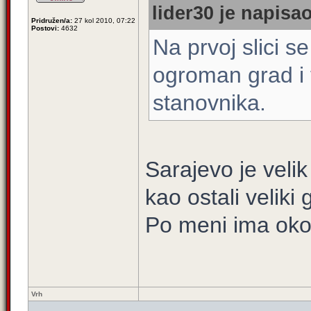
lider30 je napisao
Pridružen/a:
27 kol 2010, 07:22
Postovi:
4632
Na prvoj slici se
ogroman grad i 
stanovnika.
Sarajevo je velik
kao ostali veliki 
Po meni ima oko
Vrh