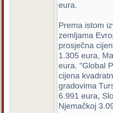
eura.
Prema istom izvo
zemljama Evrop
prosječna cije
1.305 eura, Ma
eura. "Global 
cijena kvadrat
gradovima Turs
6.991 eura, Slov
Njemačkoj 3.094