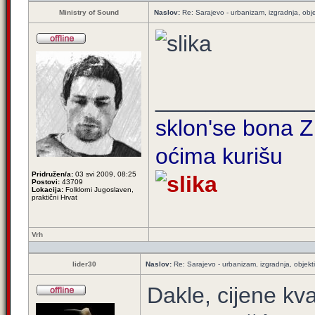
Ministry of Sound
Naslov:
Re: Sarajevo - urbanizam, izgradnja, obje
____________
sklon'se bona Zi
oćima kurišu
Pridružen/a:
03 svi 2009, 08:25
Postovi:
43709
Lokacija:
Folklorni Jugoslaven,
praktični Hrvat
Vrh
lider30
Naslov:
Re: Sarajevo - urbanizam, izgradnja, objekti
Dakle, cijene kv