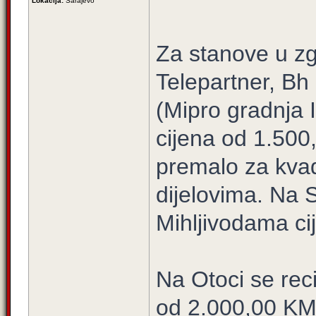
Lokacija:
Sarajevo
Za stanove u zg
Telepartner, Bh B
(Mipro gradnja I
cijena od 1.500
premalo za kvad
dijelovima. Na S
Mihljivodama ci
Na Otoci se rec
od 2.000,00 KM 