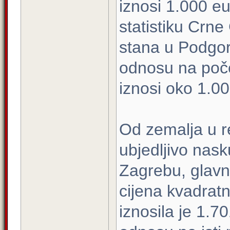
iznosi 1.000 
statistiku Crne
stana u Podgori
odnosu na poče
iznosi oko 1.00
Od zemalja u r
ubjedljivo nask
Zagrebu, glavn
cijena kvadrat
iznosila je 1.7