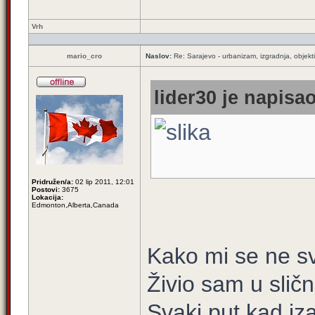
Vrh
mario_cro
Naslov:
Re: Sarajevo - urbanizam, izgradnja, objekti
lider30 je napisao
Pridružen/a:
02 lip 2011, 12:01
Postovi:
3675
Lokacija:
Edmonton,Alberta,Canada
Kako mi se ne sv
Živio sam u slič
Svaki put kad iz