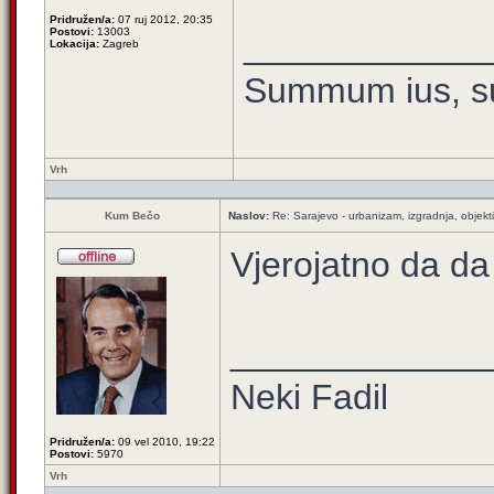
Pridružen/a:
07 ruj 2012, 20:35
Postovi:
13003
____________
Lokacija:
Zagreb
Summum ius, su
Vrh
Kum Bečo
Naslov:
Re: Sarajevo - urbanizam, izgradnja, objekti
Vjerojatno da da
_____________
Neki Fadil
Pridružen/a:
09 vel 2010, 19:22
Postovi:
5970
Vrh