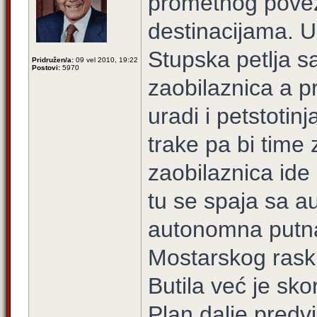
prometnog povezi
destinacijama. U
Stupska petlja sa
Pridružen/a:
09 vel 2010, 19:22
Postovi:
5970
zaobilaznica a p
uradi i petstotin
trake pa bi time
zaobilaznica ide 
tu se spaja sa au
autonomna putna
Mostarskog raskr
Butila već je sk
Plan dalje predvi