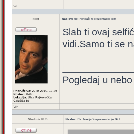
Vrh
kiler
Naslov:
Re: Navijači reprezentacije BiH
Slab ti ovaj self
vidi.Samo ti se 
_____________
Pogledaj u nebo 
Pridružen/a:
22 lis 2010, 13:26
Postovi:
8463
Lokacija:
Ulica Rajkovačića i
Čalušića bb
Vrh
Vladimir RUS
Naslov:
Re: Navijači reprezentacije BiH