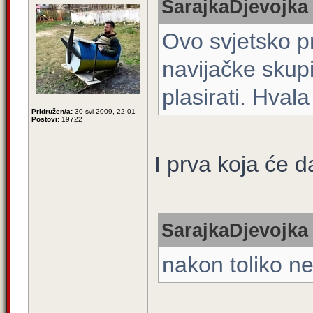
SarajkaDjevojka 
Ovo svjetsko pr
navijačke skup
plasirati. Hval
Pridružen/a:
30 svi 2009, 22:01
Postovi:
19722
I prva koja će d
SarajkaDjevojka 
nakon toliko ne