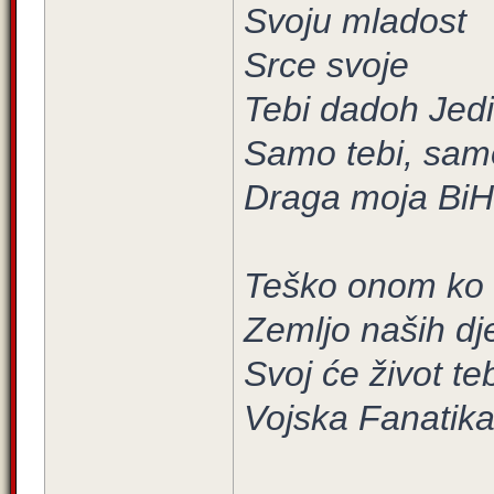
Svoju mladost
Srce svoje
Tebi dadoh Jed
Samo tebi, sam
Draga moja BiH
Teško onom ko ti
Zemljo naših d
Svoj će život teb
Vojska Fanatik