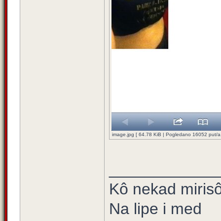
image.jpg [ 64.78 KiB | Pogledano 16052 put/a.
____________
Kô nekad mirisô 
Na lipe i med