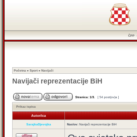
ČPP
Početna
»
Sport
»
Navijači
Navijači reprezentacije BiH
Stranica:
1
/
3
.
[ 54 post(ov)a ]
Prikaz ispisa
Autor/ica
SarajkaDjevojka
Naslov:
Navijači reprezentacije BiH