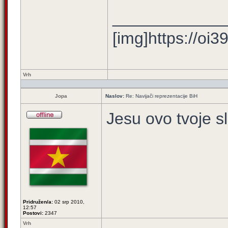
____________
[img]https://oi3
Vrh
Jopa
Naslov:
Re: Navijači reprezentacije BiH
Jesu ovo tvoje sl
Pridružen/a:
02 srp 2010,
12:57
Postovi:
2347
Vrh