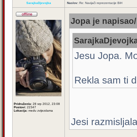
SarajkaDjevojka
Naslov:
Re: Navijači reprezentacije BiH
Jopa je napisao/
SarajkaDjevojka
Jesu Jopa. Mo
Rekla sam ti 
Pridružen/a:
28 srp 2012, 23:08
Postovi:
22347
Lokacija:
među zvijezdama
Jesi razmisljal