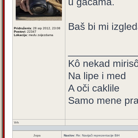
u gaćama.
Baš bi mi izgled
Pridružen/a:
28 srp 2012, 23:08
Postovi:
22347
Lokacija:
među zvijezdama
____________
Kô nekad mirisô 
Na lipe i med
A oči caklile
Samo mene prat
Vrh
Jopa
Naslov:
Re: Navijači reprezentacije BiH