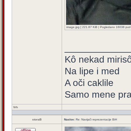
image.jpg [ 221.87 KiB | Pogledano 16038 put/a
____________
Kô nekad mirisô 
Na lipe i med
A oči caklile
Samo mene prat
Vrh
storaB
Naslov:
Re: Navijači reprezentacije BiH