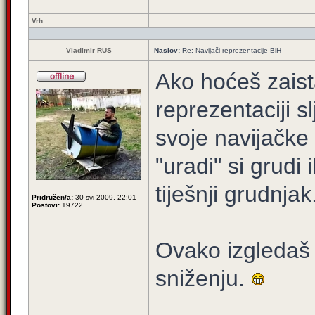
Vrh
Vladimir RUS
Naslov:
Re: Navijači reprezentacije BiH
Ako hoćeš zaist
reprezentaciji s
svoje navijačke 
"uradi" si grudi 
tiješnji grudnjak
Pridružen/a:
30 svi 2009, 22:01
Postovi:
19722
Ovako izgledaš 
sniženju.