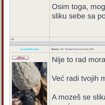
Osim toga, mogao
sliku sebe sa
Vrh
SarajkaDjevojka
Naslov:
Re: Navijači reprezentacije BiH
Nije to rad mora
Već radi tvojih 
A mozeš se sli