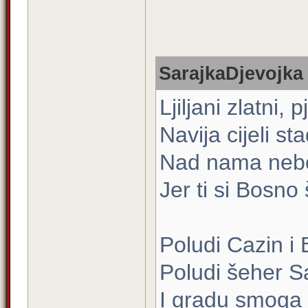
SarajkaDjevojka 
Ljiljani zlatni,
Navija cijeli st
Nad nama nebo
Jer ti si Bosno
Poludi Cazin i
Poludi šeher S
I gradu smoga i