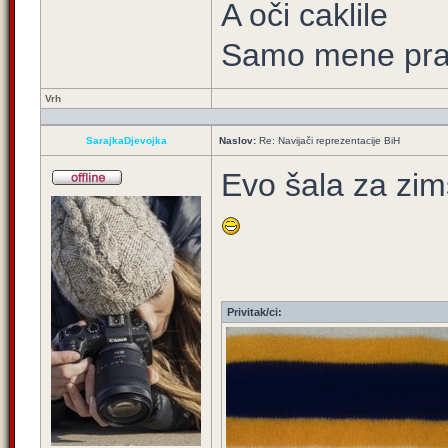
A oči caklile
Samo mene prat
Vrh
SarajkaDjevojka
Naslov:
Re: Navijači reprezentacije BiH
Evo šala za zi
Privitak/ci: