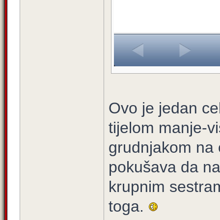
Ovo je jedan cel
tijelom manje-v
grudnjakom na o
pokušava da nas
krupnim sestram
toga.