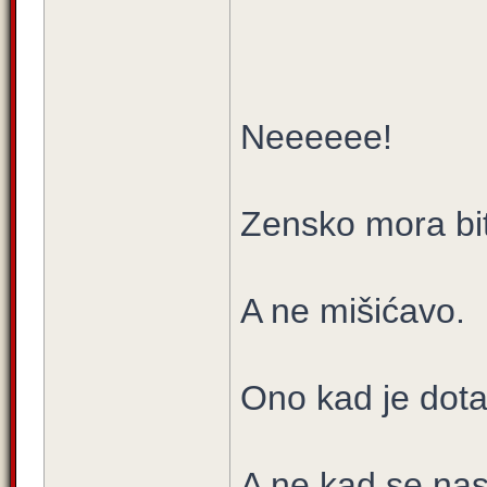
Neeeeee!
Zensko mora bit
A ne mišićavo.
Ono kad je dota
A ne kad se nas