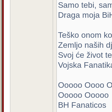
Samo tebi, sam
Draga moja Bi
Teško onom ko t
Zemljo naših d
Svoj će život te
Vojska Fanatik
Ooooo Oooo 
Ooooo Ooooo
BH Fanaticos