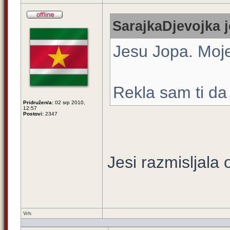
SarajkaDjevojka j
Jesu Jopa. Moje
Rekla sam ti da
Pridružen/a:
02 srp 2010,
12:57
Postovi:
2347
Jesi razmisljala
Vrh