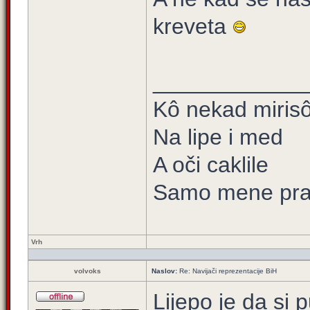
kreveta
____________
Kô nekad mirisô 
Na lipe i med
A oči caklile
Samo mene prat
Vrh
volvoks
Naslov:
Re: Navijači reprezentacije BiH
Lijepo je da si