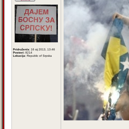
Pridružen/a:
16 sij 2013, 13:46
Postovi:
8214
Lokacija:
Republic of Srpska