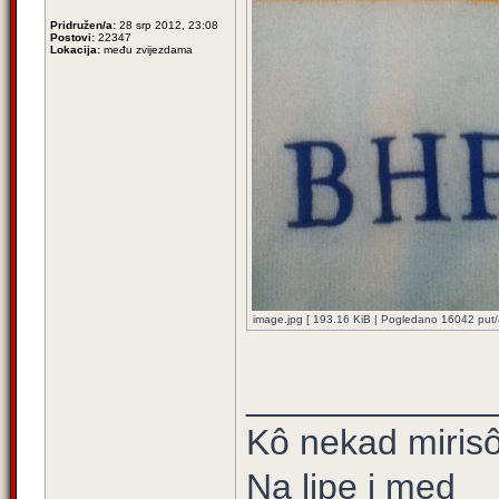
Pridružen/a:
28 srp 2012, 23:08
Postovi:
22347
Lokacija:
među zvijezdama
image.jpg [ 193.16 KiB | Pogledano 16042 put/a
____________
Kô nekad mirisô 
Na lipe i med