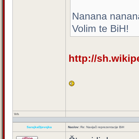
Nanana nanan
Volim te BiH!
http://sh.wikip
Vrh
SarajkaDjevojka
Naslov:
Re: Navijači reprezentacije BiH