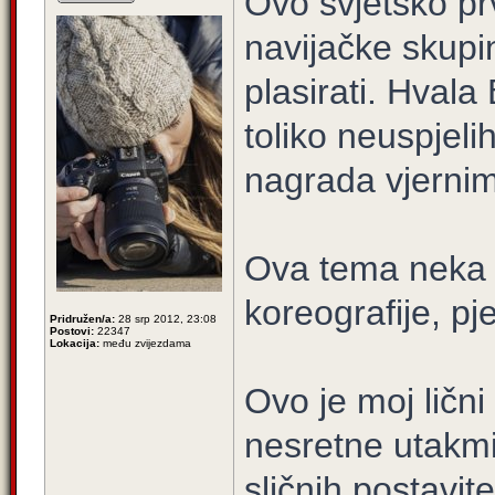
Ovo svjetsko pr
navijačke skupi
plasirati. Hvala
toliko neuspjelih
nagrada vjernim
Ova tema neka p
koreografije, pj
Pridružen/a:
28 srp 2012, 23:08
Postovi:
22347
Lokacija:
među zvijezdama
Ovo je moj lični 
nesretne utakm
sličnih postavit