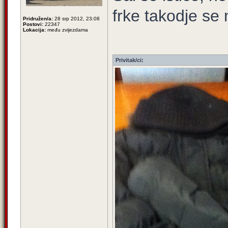
frke takodje se 
Pridružen/a:
28 srp 2012, 23:08
Postovi:
22347
Lokacija:
među zvijezdama
Privitak/ci: