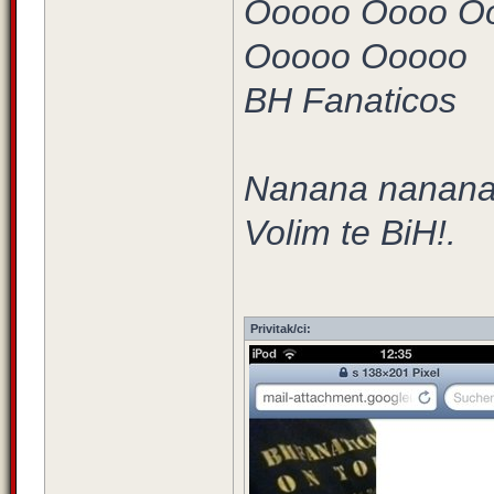
Ooooo Oooo O
Ooooo Ooooo
BH Fanaticos
Nanana nanan
Volim te BiH!.
Privitak/ci: