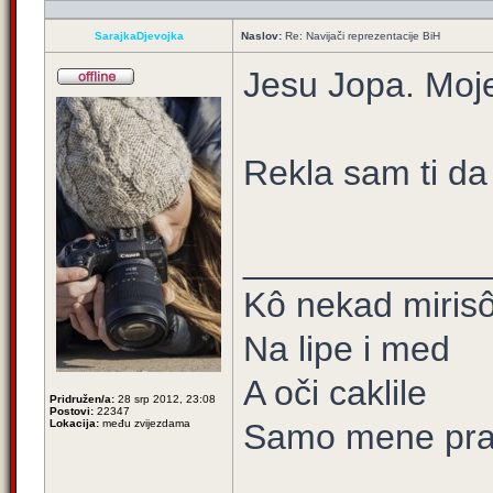
SarajkaDjevojka
Naslov:
Re: Navijači reprezentacije BiH
Jesu Jopa. Moje
Rekla sam ti da
____________
Kô nekad mirisô 
Na lipe i med
A oči caklile
Pridružen/a:
28 srp 2012, 23:08
Postovi:
22347
Lokacija:
među zvijezdama
Samo mene prat