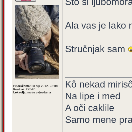
Što si ljubomor
Ala vas je lako 
Stručnjak sam
____________
Kô nekad mirisô 
Pridružen/a:
28 srp 2012, 23:08
Postovi:
22347
Lokacija:
među zvijezdama
Na lipe i med
A oči caklile
Samo mene prat