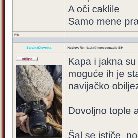
A oči caklile
Samo mene prat
Vrh
SarajkaDjevojka
Naslov:
Re: Navijači reprezentacije BiH
Kapa i jakna su 
moguće ih je s
navijačko obilje
Dovoljno tople a
Šal se ističe, n