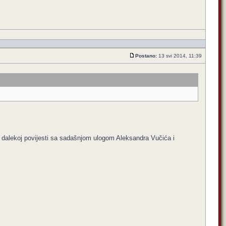
Postano:
13 svi 2014, 11:39
u dalekoj povijesti sa sadašnjom ulogom Aleksandra Vučića i