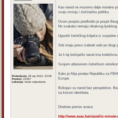
Kao narod ne mozemo dalje moralno posr
svoju mrznju i zločinačku politiku.
Ovom posjetu predhodio je posjet Beogr
No svakako nemaju nikakvog ljudskog d
Ugostiti četničkog koljača iz susjedne
Srbi imaju pravo izabrati sebi po drug
Je li taj bošnjački narod ima kolektivnu
Svojom ublazenom četničkom retorikom 
Kako je Alija prodao Republiku za FBiH t
Pridružen/a:
28 srp 2012, 23:08
Evrope.
Postovi:
22347
Lokacija:
među zvijezdama
Bošnjaci su narod bez perspektive. Bez 
sa krizom identiteta.
Direktan prenos avaza:
http://www.avaz.ba/vijesti/iz-minute