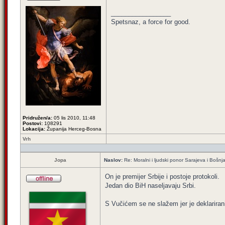
_________________
Spetsnaz, a force for good.
Pridružen/a:
05 lis 2010, 11:48
Postovi:
108291
Lokacija:
Županija Herceg-Bosna
Vrh
Jopa
Naslov:
Re: Moralni i ljudski ponor Sarajeva i Bošn
On je premijer Srbije i postoje protokoli.
Jedan dio BiH naseljavaju Srbi.
S Vučićem se ne slažem jer je deklariran