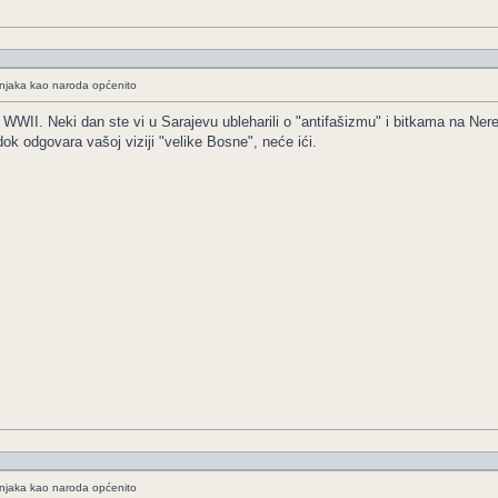
ošnjaka kao naroda općenito
e WWII. Neki dan ste vi u Sarajevu ubleharili o "antifašizmu" i bitkama na Nere
 dok odgovara vašoj viziji "velike Bosne", neće ići.
ošnjaka kao naroda općenito