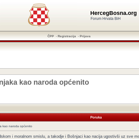
HercegBosna.org
Forum Hrvata BiH
ČPP
-
Registracija
-
Prijava
ošnjaka kao naroda općenito
Poruka
aka kao naroda općenito
udskom i moralnom smislu, a takodje i Bošnjaci kao nacija ugostivši uz sve 