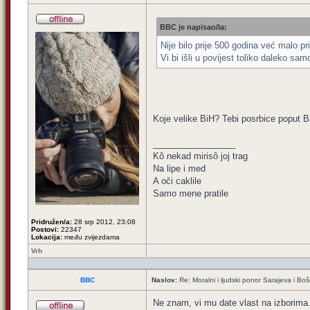
BBC je napisao/la:
Nije bilo prije 500 godina već malo pr
Vi bi išli u povijest toliko daleko sa
Koje velike BiH? Tebi posrbice poput Ba
_________________
Kô nekad mirisô joj trag
Na lipe i med
A oči caklile
Samo mene pratile
Pridružen/a:
28 srp 2012, 23:08
Postovi:
22347
Lokacija:
među zvijezdama
Vrh
BBC
Naslov:
Re: Moralni i ljudski ponor Sarajeva i B
Ne znam, vi mu date vlast na izborima