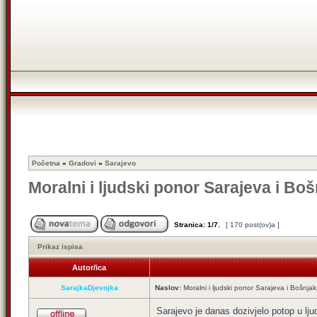
Početna
»
Gradovi
»
Sarajevo
Moralni i ljudski ponor Sarajeva i B
Stranica:
1
/
7
.
[ 170 post(ov)a ]
Prikaz ispisa
Autor/ica
SarajkaDjevojka
Naslov:
Moralni i ljudski ponor Sarajeva i Bošnj
Sarajevo je danas dozivjelo potop u lj