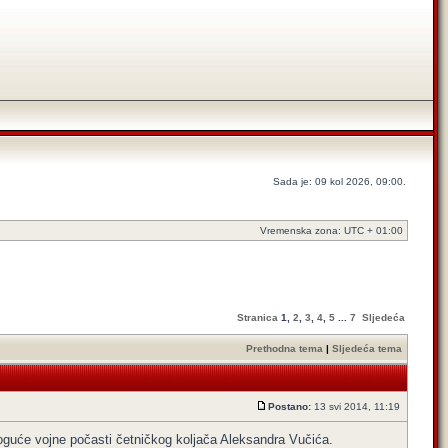
Sada je: 09 kol 2026, 09:00.
Vremenska zona: UTC + 01:00
Stranica
1
,
2
,
3
,
4
,
5
...
7
Sljedeća
Prethodna tema
|
Sljedeća tema
Postano:
13 svi 2014, 11:19
moguće vojne počasti četničkog koljača Aleksandra Vučića.