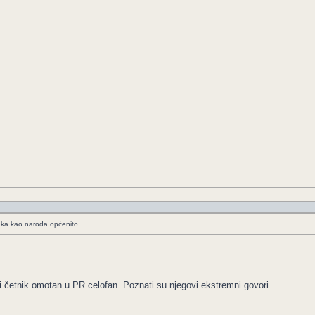
jaka kao naroda općenito
i četnik omotan u PR celofan. Poznati su njegovi ekstremni govori.