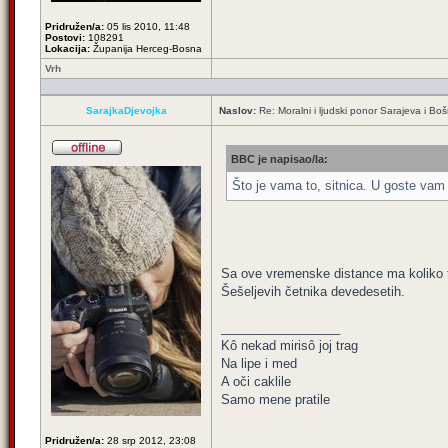
Pridružen/a:
05 lis 2010, 11:48
Postovi:
108291
Lokacija:
Županija Herceg-Bosna
Vrh
SarajkaDjevojka
Naslov:
Re: Moralni i ljudski ponor Sarajeva i B
BBC je napisao/la:
Što je vama to, sitnica. U goste vam 
Sa ove vremenske distance ma koliko ti
Šešeljevih četnika devedesetih.
_________________
Kô nekad mirisô joj trag
Na lipe i med
A oči caklile
Samo mene pratile
Pridružen/a:
28 srp 2012, 23:08