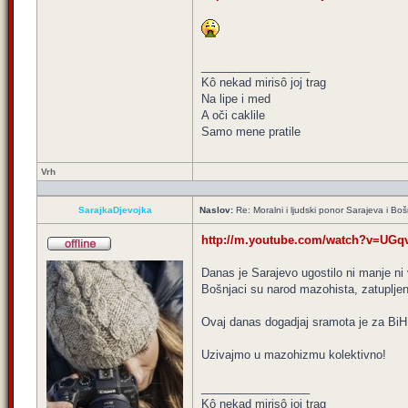
_________________
Kô nekad mirisô joj trag
Na lipe i med
A oči caklile
Samo mene pratile
Vrh
SarajkaDjevojka
Naslov:
Re: Moralni i ljudski ponor Sarajeva i B
http://m.youtube.com/watch?v=UG
Danas je Sarajevo ugostilo ni manje ni
Bošnjaci su narod mazohista, zatupljen
Ovaj danas dogadjaj sramota je za BiH, 
Uzivajmo u mazohizmu kolektivno!
_________________
Kô nekad mirisô joj trag