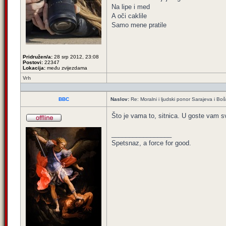
Na lipe i med
A oči caklile
Samo mene pratile
Pridružen/a:
28 srp 2012, 23:08
Postovi:
22347
Lokacija:
među zvijezdama
Vrh
BBC
Naslov:
Re: Moralni i ljudski ponor Sarajeva i B
Što je vama to, sitnica. U goste vam sv
_________________
Spetsnaz, a force for good.