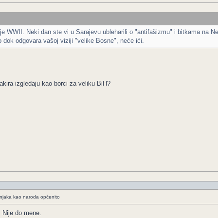
ije WWII. Neki dan ste vi u Sarajevu ubleharili o "antifašizmu" i bitkama na Ne
mo dok odgovara vašoj viziji "velike Bosne", neće ići.
kira izgledaju kao borci za veliku BiH?
ošnjaka kao naroda općenito
. Nije do mene.