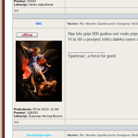
Postovi:
22347
Lokacija:
među zvijezdama
Vrh
BBC
Naslov:
Re: Moralni i ljudski ponor Sarajeva i B
Nije bilo prije 500 godina već malo prij
Vi bi išli u povijest toliko daleko samo
_________________
Spetsnaz, a force for good.
Pridružen/a:
05 lis 2010, 11:48
Postovi:
108291
Lokacija:
Županija Herceg-Bosna
Vrh
SarajkaDjevojka
Naslov:
Re: Moralni i ljudski ponor Sarajeva i B