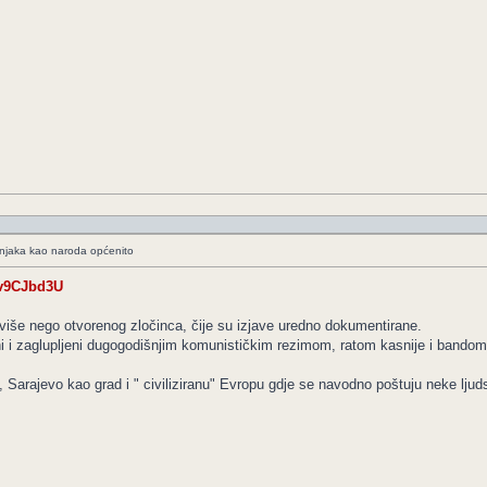
ošnjaka kao naroda općenito
qv9CJbd3U
 više nego otvorenog zločinca, čije su izjave uredno dokumentirane.
i i zaglupljeni dugogodišnjim komunističkim rezimom, ratom kasnije i bandom 
Sarajevo kao grad i " civiliziranu" Evropu gdje se navodno poštuju neke ljuds