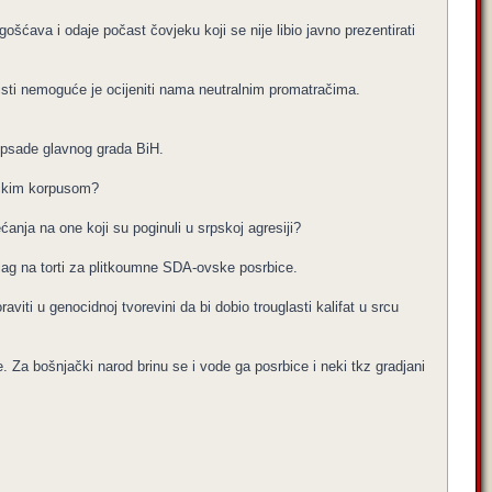
ćava i odaje počast čovjeku koji se nije libio javno prezentirati
isti nemoguće je ocijeniti nama neutralnim promatračima.
 opsade glavnog grada BiH.
jačkim korpusom?
ećanja na one koji su poginuli u srpskoj agresiji?
ag na torti za plitkoumne SDA-ovske posrbice.
aviti u genocidnoj tvorevini da bi dobio trouglasti kalifat u srcu
. Za bošnjački narod brinu se i vode ga posrbice i neki tkz gradjani