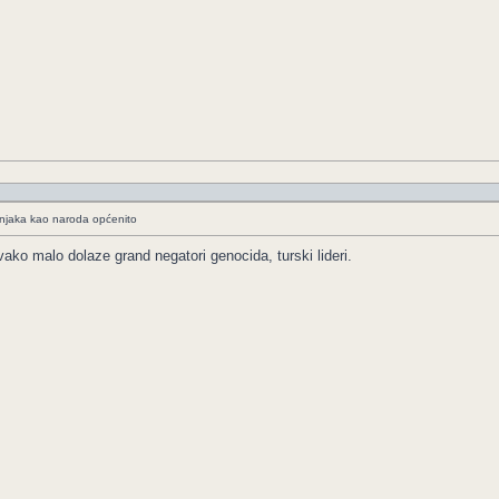
ošnjaka kao naroda općenito
ako malo dolaze grand negatori genocida, turski lideri.