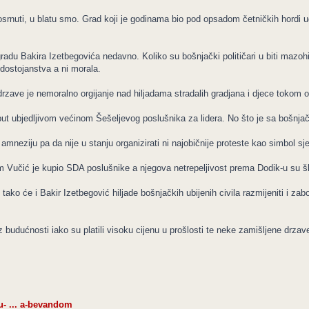
nuti, u blatu smo. Grad koji je godinama bio pod opsadom četničkih hordi ugoš
adu Bakira Izetbegovića nedavno. Koliko su bošnjački političari u biti mazoh
ostojanstva a ni morala.
 drzave je nemoralno orgijanje nad hiljadama stradalih gradjana i djece tokom
i put ubjedljivom većinom Šešeljevog poslušnika za lidera. No što je sa bošn
 amneziju pa da nije u stanju organizirati ni najobičnije proteste kao simbol sj
Vučić je kupio SDA poslušnike a njegova netrepeljivost prema Dodik-u su šl
ako će i Bakir Izetbegović hiljade bošnjačkih ubijenih civila razmijeniti i zabor
budućnosti iako su platili visoku cijenu u prošlosti te neke zamišljene drzave
-u- ... a-bevandom