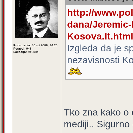
http://www.poli
dana/Jeremic-
Kosova.lt.htm
Izgleda da je sp
Pridružen/a:
30 svi 2009, 14:25
Postovi:
643
Lokacija:
Meksiko
nezavisnosti Ko
Tko zna kako o 
mediji.. Sigurno