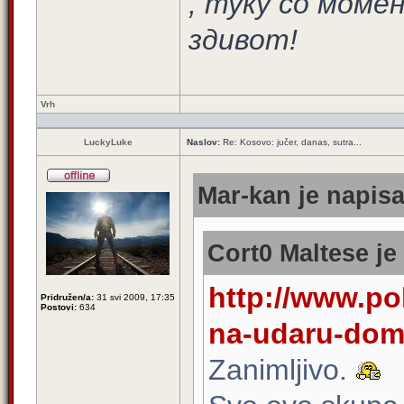
, туку со моме
здивот!
Vrh
LuckyLuke
Naslov:
Re: Kosovo: jučer, danas, sutra...
Mar-kan je napisa
Cort0 Maltese je
http://www.pol
Pridružen/a:
31 svi 2009, 17:35
Postovi:
634
na-udaru-doma
Zanimljivo.