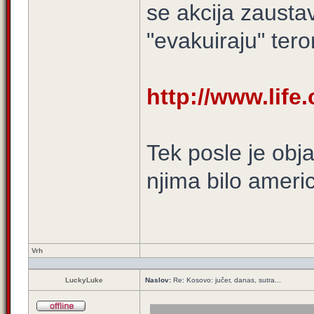
se akcija zaustav
"evakuiraju" teror
http://www.lif
Tek posle je obj
njima bilo americ
Vrh
LuckyLuke
Naslov:
Re: Kosovo: jučer, danas, sutra...