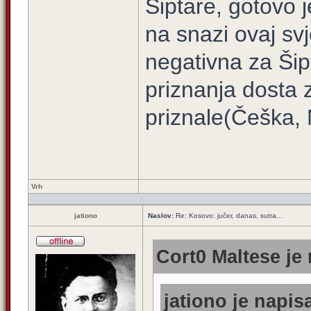
Šiptare, gotovo 
na snazi ovaj sv
negativna za Ši
priznanja dosta 
priznale(Češka, 
Vrh
jationo
Naslov:
Re: Kosovo: jučer, danas, sutra...
Cort0 Maltese je 
jationo je napisa