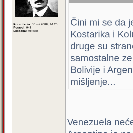
Čini mi se da j
Pridružen/a:
30 svi 2009, 14:25
Postovi:
643
Kostarika i Kol
Lokacija:
Meksiko
druge su strane
samostalne zem
Bolivije i Arge
mišljenje...
Venezuela neće