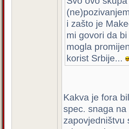
Svo ovo skupa 
(ne)pozivanjem 
i zašto je Mak
mi govori da bi
mogla promijeni
korist Srbije...
Kakva je fora 
spec. snaga na
zapovjedništvu 