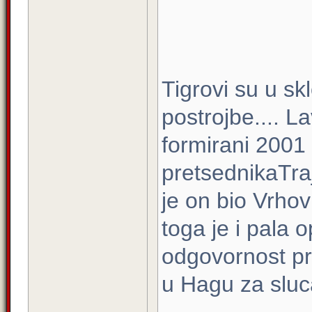
Tigrovi su u sk
postrojbe.... Lav
formirani 2001
pretsednikaTraj
je on bio Vrho
toga je i pala
odgovornost p
u Hagu za sluca