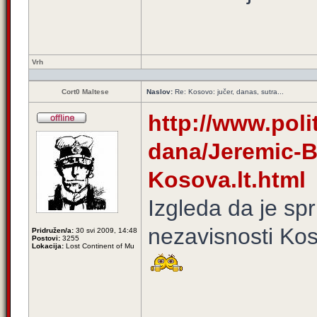
Vrh
Cort0 Maltese
Naslov:
Re: Kosovo: jučer, danas, sutra...
http://www.polit
dana/Jeremic-B
Kosova.lt.html
Izgleda da je spr
nezavisnosti Kos
Pridružen/a:
30 svi 2009, 14:48
Postovi:
3255
Lokacija:
Lost Continent of Mu