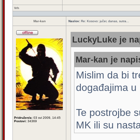
Vrh
Mar-kan
Naslov:
Re: Kosovo: jučer, danas, sutra...
LuckyLuke je na
Mar-kan je napi
Mislim da bi tr
događajima u
Te postrojbe 
Pridružen/a:
03 svi 2009, 14:45
Postovi:
34369
MK ili su nast