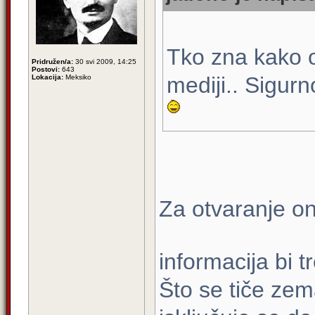
Tko zna kako o
Pridružen/a:
30 svi 2009, 14:25
Postovi:
643
mediji.. Sigur
Lokacija:
Meksiko
Za otvaranje on
informacija bi t
Što se tiče zem