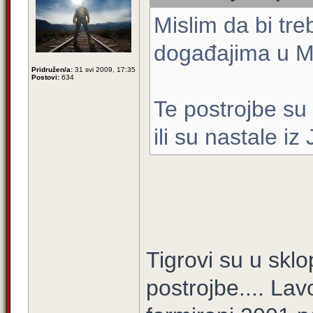
Mislim da bi tre
događajima u M
Pridružen/a:
31 svi 2009, 17:35
Postovi:
634
Te postrojbe su
ili su nastale iz
Tigrovi su u skl
postrojbe.... Lavov