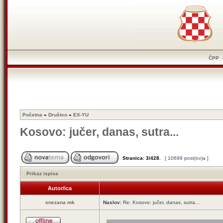
ČPP
Početna
»
Društvo
»
EX-YU
Kosovo: jučer, danas, sutra...
Stranica:
3
/
428
.
[ 10699 post(ov)a ]
Prikaz ispisa
Autor/ica
snezana mk
Naslov:
Re: Kosovo: jučer, danas, sutra...