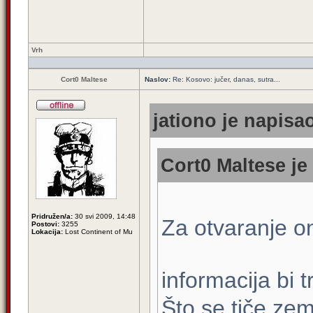
Vrh
Cort0 Maltese
Naslov:
Re: Kosovo: jučer, danas, sutra...
jationo je napisao
Cort0 Maltese je
Pridružen/a:
30 svi 2009, 14:48
Za otvaranje on
Postovi:
3255
Lokacija:
Lost Continent of Mu
informacija bi t
Što se tiče zem