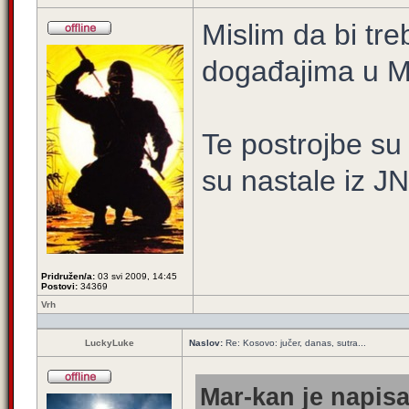
Mislim da bi tre
događajima u 
Te postrojbe su
su nastale iz J
Pridružen/a:
03 svi 2009, 14:45
Postovi:
34369
Vrh
LuckyLuke
Naslov:
Re: Kosovo: jučer, danas, sutra...
Mar-kan je napisa