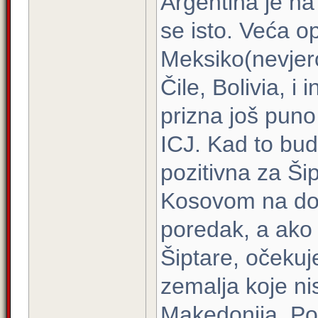
Argentina je na t
se isto. Veća o
Meksiko(nevjero
Čile, Bolivia, i
prizna još puno
ICJ. Kad to bu
pozitivna za Šip
Kosovom na dok 
poredak, a ako
Šiptare, očekuj
zemalja koje ni
Makedonija, Pol