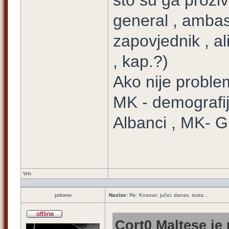
što su ga proziv
general , ambas
zapovjednik , a
, kap.?)
Ako nije proble
MK - demografij
Albanci , MK- Grc
Vrh
jationo
Naslov:
Re: Kosovo: jučer, danas, sutra...
Cort0 Maltese je 