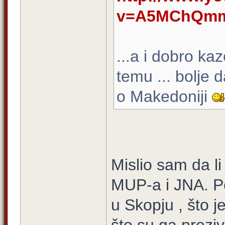
v=A5MChQmm7
...a i dobro ka
temu ... bolje 
o Makedoniji
Mislio sam da li
MUP-a i JNA. Po
u Skopju , što