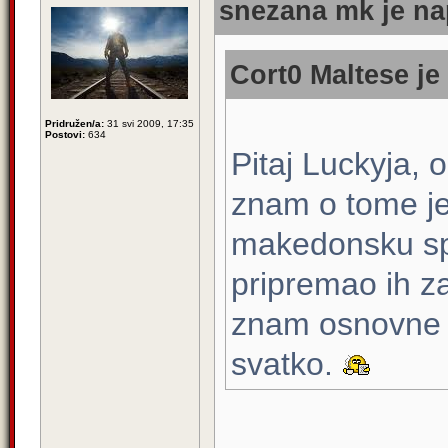
snezana mk je na
Cort0 Maltese je
Pridružen/a:
31 svi 2009, 17:35
Postovi:
634
Pitaj Luckyja, 
znam o tome je
makedonsku spec
pripremao ih z
znam osnovne p
svatko.