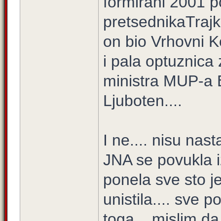
formirani 2001 p
pretsednikaTrajk
on bio Vrhovni 
i pala optuznica
ministra MUP-a 
Ljuboten....
I ne.... nisu nas
JNA se povukla i
ponela sve sto j
unistila.... sve 
toga... mislim da