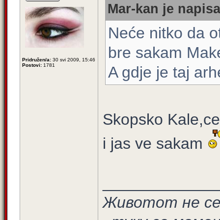
Mar-kan je napisa
Neće nitko da o
bre sakam Mak
Pridružen/a:
30 svi 2009, 15:46
Postovi:
1781
A gdje je taj arh
Skopsko Kale,cel
i jas ve sakam
_____________
Животот не се