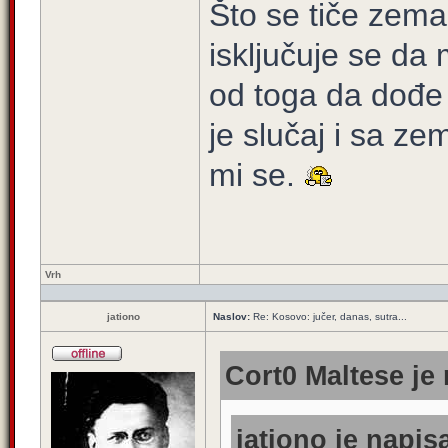
Što se tiče zema
isključuje se da 
od toga da dođe 
je slučaj i sa ze
mi se.
Vrh
jationo
Naslov:
Re: Kosovo: jučer, danas, sutra...
Cort0 Maltese je 
jationo je napisa