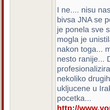
I ne.... nisu na
bivsa JNA se p
je ponela sve s
mogla je unisti
nakon toga... m
nesto ranije...
profesionalizir
nekoliko drugih
ukljucene u Ir
pocetka...
http://www.y