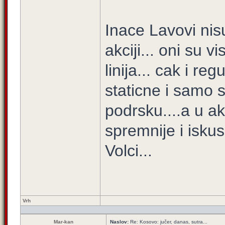
Inace Lavovi nis
akciji... oni su 
linija... cak i re
staticne i samo su
podrsku....a u ak
spremnije i iskus
Volci...
Vrh
Mar-kan
Naslov:
Re: Kosovo: jučer, danas, sutra...