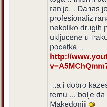
ranije... Danas j
profesionalizira
nekoliko drugih p
ukljucene u Irak
pocetka...
http://www.yo
v=A5MChQmm7q
...a i dobro kaze
temu ... bolje d
Makedoniji