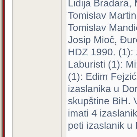
Lidija Bradara, 
Tomislav Martin
Tomislav Mandić
Josip Mioč, Đur
HDZ 1990. (1): 
Laburisti (1): 
(1): Edim Fejzić
izaslanika u D
skupštine BiH. 
imati 4 izaslani
peti izaslanik 