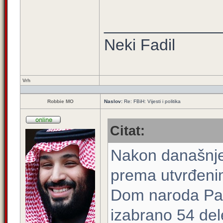
_____________
Neki Fadil
Vrh
Robbie MO
Naslov:
Re: FBiH: Vijesti i politika
Citat:
Nakon današnje
prema utvrđenim
Dom naroda Par
izabrano 54 del