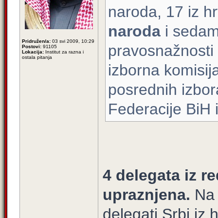
naroda, 17 iz h
naroda
i sedam 
Pridružen/a:
03 svi 2009, 10:29
pravosnažnosti 
Postovi:
91105
Lokacija:
Institut za razna i
ostala pitanja
izborna komisija
posrednih izbo
Federacije BiH i
4 delegata iz r
upraznjena.
Na t
delegati Srbi iz 