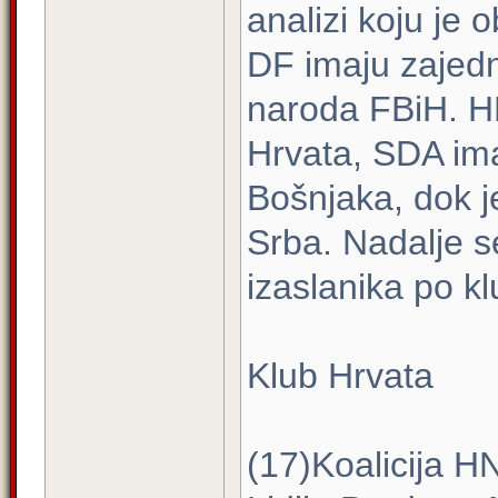
analizi koju je 
DF imaju zajed
naroda FBiH. H
Hrvata, SDA ima
Bošnjaka, dok 
Srba. Nadalje s
izaslanika po k
Klub Hrvata
(17)Koalicija 