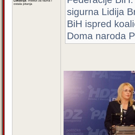
Lokacija:
Institut za razna i
ostala pitanja
sigurna Lidija 
BiH ispred koali
Doma naroda P