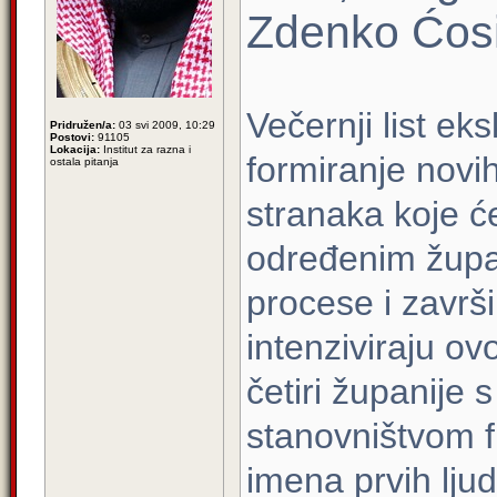
Zdenko Ćos
Večernji list ek
Pridružen/a:
03 svi 2009, 10:29
Postovi:
91105
Lokacija:
Institut za razna i
formiranje novi
ostala pitanja
stranaka koje će
određenim župan
procese i završ
intenziviraju o
četiri županije 
stanovništvom fi
imena prvih lju