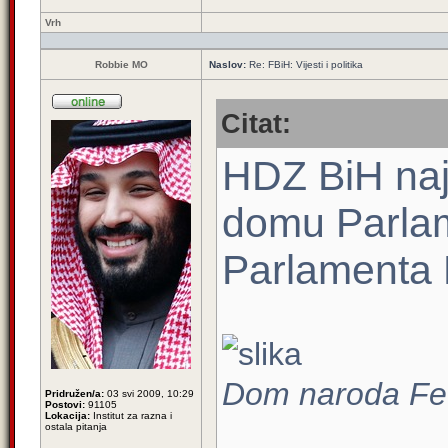
Vrh
Robbie MO
Naslov:
Re: FBiH: Vijesti i politika
Citat:
HDZ BiH naj
domu Parlam
Parlamenta 
Dom naroda Fed
Pridružen/a:
03 svi 2009, 10:29
Postovi:
91105
Lokacija:
Institut za razna i
ostala pitanja