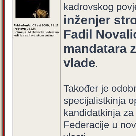
kadrovskog povj
inženjer str
Pridružen/a:
03 svi 2009, 21:11
Postovi:
25424
Fadil Noval
Lokacija:
Multietnička federalna
jedinica sa hrvatskom većinom
mandatara z
vlade
.
Također je odob
specijalistkinja 
kandidatkinja za
Federacije u no