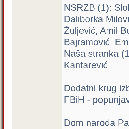
NSRZB (1): Slo
Daliborka Milovi
Žuljević, Amil 
Bajramović, Emi
Naša stranka (1
Kantarević
Dodatni krug iz
FBiH - popunja
Dom naroda Parl