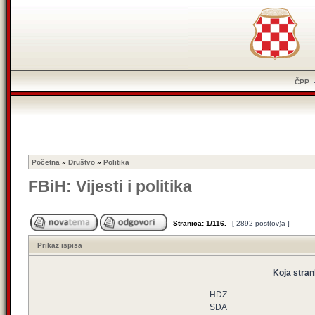
ČPP
Početna
»
Društvo
»
Politika
FBiH: Vijesti i politika
Stranica:
1
/
116
.
[ 2892 post(ov)a ]
Prikaz ispisa
Koja stran
HDZ
SDA