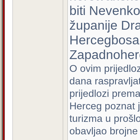
biti Nevenk
županije Dra
Hercegbosan
Zapadnoher
O ovim prijedloz
dana raspravljat
prijedlozi prem
Herceg poznat je
turizma u prošl
obavljao brojne