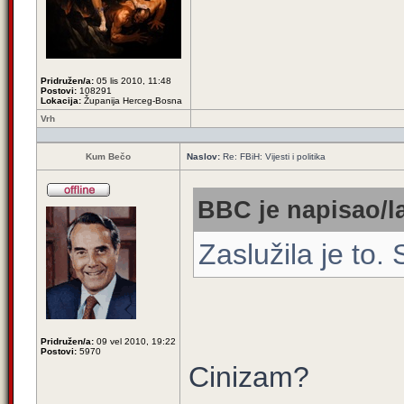
Pridružen/a:
05 lis 2010, 11:48
Postovi:
108291
Lokacija:
Županija Herceg-Bosna
Vrh
Kum Bečo
Naslov:
Re: FBiH: Vijesti i politika
BBC je napisao/l
Zaslužila je to.
Pridružen/a:
09 vel 2010, 19:22
Postovi:
5970
Cinizam?