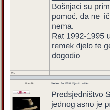
Bošnjaci su prim
pomoć, da ne lič
nema.
Rat 1992-1995 u 
remek djelo te g
dogodio
Vrh
lider30
Naslov:
Re: FBiH: Vijesti i politika
Predsjedništvo 
jednoglasno je pr