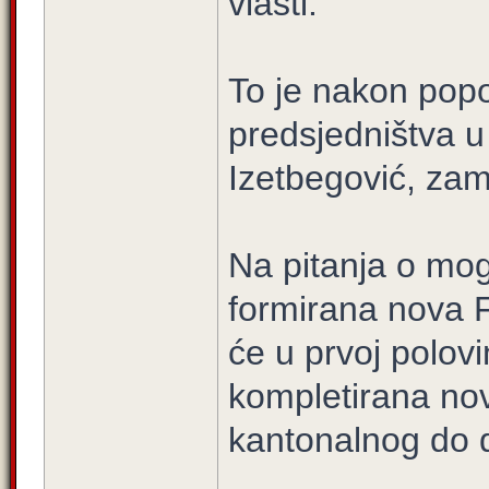
vlasti.
To je nakon pop
predsjedništva u
Izetbegović, za
Na pitanja o mog
formirana nova F
će u prvoj polovi
kompletirana nov
kantonalnog do 