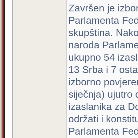
Završen je izbo
Parlamenta Fede
skupština. Nak
naroda Parlame
ukupno 54 izasl
13 Srba i 7 ost
izborno povjere
siječnja) ujutro
izaslanika za D
održati i konst
Parlamenta Fed