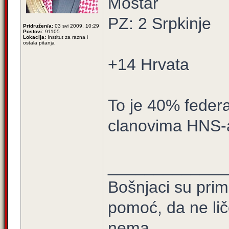
Mostar
PZ: 2 Srpkinje
Pridružen/a:
03 svi 2009, 10:29
Postovi:
91105
Lokacija:
Institut za razna i
ostala pitanja
+14 Hrvata
To je 40% fede
clanovima HNS-
_____________
Bošnjaci su prim
pomoć, da ne lič
nema.