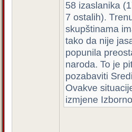
58 izaslanika (
7 ostalih). Tre
skupštinama im
tako da nije ja
popunila preost
naroda. To je pi
pozabaviti Sred
Ovakve situacij
izmjene Izborn
_____________