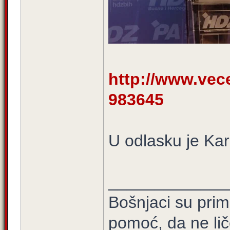
http://www.vece
983645
U odlasku je Kar
_____________
Bošnjaci su prim
pomoć, da ne lič