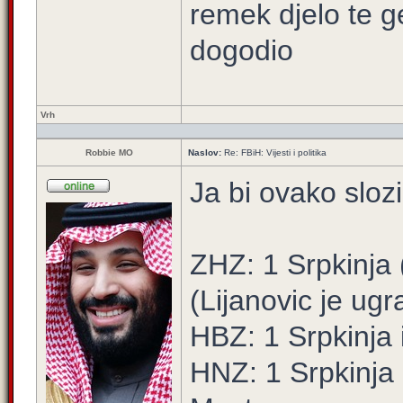
remek djelo te g
dogodio
Vrh
Robbie MO
Naslov:
Re: FBiH: Vijesti i politika
Ja bi ovako sloz
ZHZ: 1 Srpkinja
(Lijanovic je ug
HBZ: 1 Srpkinja 
HNZ: 1 Srpkinja 