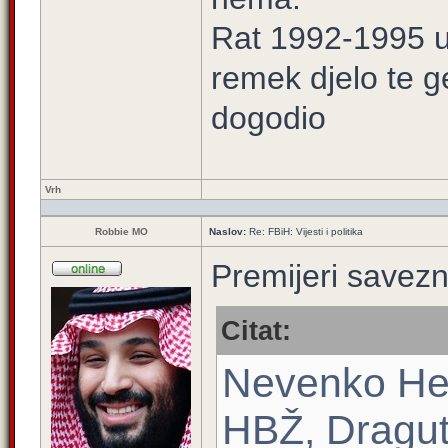
Rat 1992-1995 u 
remek djelo te g
dogodio
Vrh
Robbie MO
Naslov:
Re: FBiH: Vijesti i politika
Premijeri savezn
Citat:
Nevenko He
HBŽ, Dragut