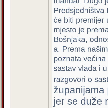
mandat. Dugo je 
Predsjedništva 
će biti premijer
mjesto je prem
Bošnjaka, odno
a. Prema našim 
poznata većina 
sastav vlada i 
razgovori o sast
županijama p
jer se duže 