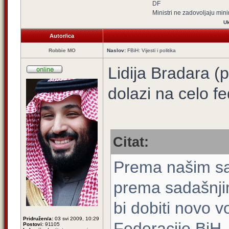
DF
Ministri ne zadovoljaju mi
Uk
Autor/ica
Robbie MO
Naslov:
FBiH: Vijesti i politika
Lidija Bradara 
dolazi na celo 
Citat:
Prema našim saz
prema sadašnji
bi dobiti novo
Pridružen/a:
03 svi 2009, 10:29
Federacije BiH.
Postovi:
91105