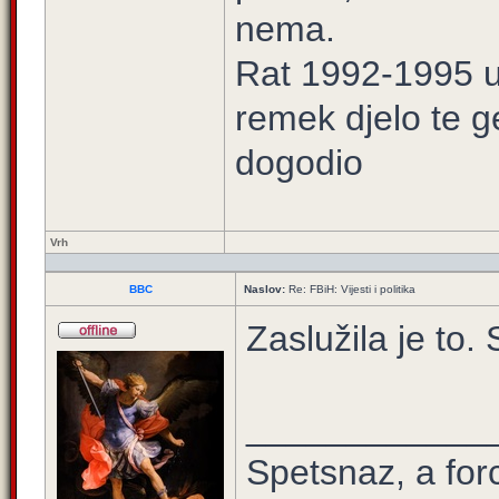
nema.
Rat 1992-1995 u 
remek djelo te g
dogodio
Vrh
BBC
Naslov:
Re: FBiH: Vijesti i politika
Zaslužila je to.
____________
Spetsnaz, a for