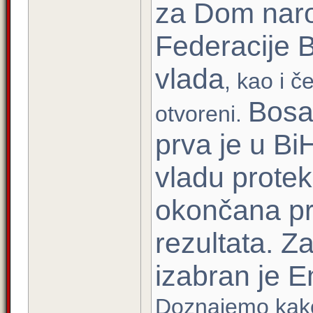
za Dom nar
Federacije B
vlada
, kao i č
Bosa
otvoreni.
prva je u Bi
vladu protek
okončana pr
rezultata. Z
izabran je 
Doznajemo kak