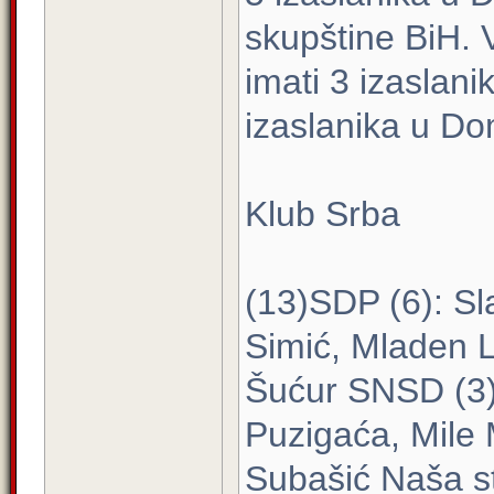
skupštine BiH. 
imati 3 izaslan
izaslanika u Do
Klub Srba
(13)SDP (6): Sl
Simić, Mladen L
Šućur SNSD (3):
Puzigaća, Mile
Subašić Naša st