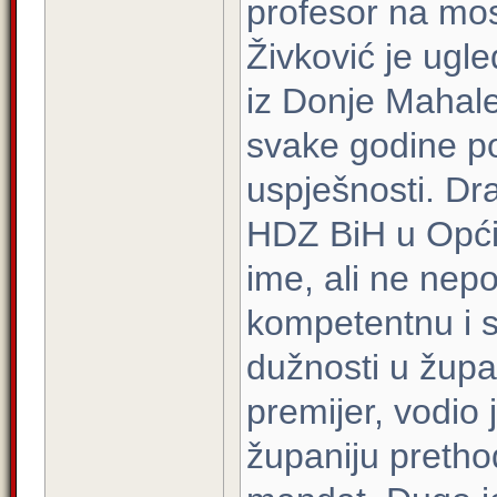
profesor na mos
Živković je ugl
iz Donje Mahale
svake godine p
uspješnosti. Dr
HDZ BiH u Opći
ime, ali ne nepo
kompetentnu i s
dužnosti u župan
premijer, vodi
županiju prethod