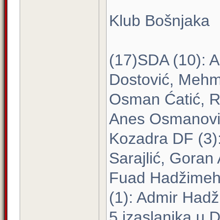
Klub Bošnjaka
(17)SDA (10): A
Dostović, Mehm
Osman Ćatić, Re
Anes Osmanovi
Kozadra DF (3):
Sarajlić, Goran 
Fuad Hadžimeh
(1): Admir Hadž
5 izaslanika u