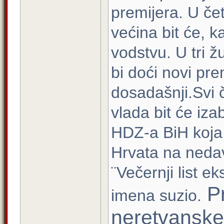
premijera. U čet
većina bit će, 
vodstvu. U tri ž
bi doći novi pre
dosadašnji.Svi č
vlada bit će iza
HDZ-a BiH koja 
Hrvata na neda
¨Večernji list e
Pr
imena suzio.
neretvanske 