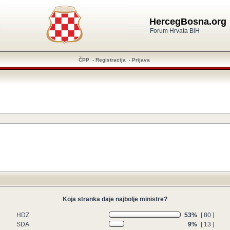
HercegBosna.org
Forum Hrvata BiH
ČPP
-
Registracija
-
Prijava
Koja stranka daje najbolje ministre?
HDZ
53%
[ 80 ]
SDA
9%
[ 13 ]