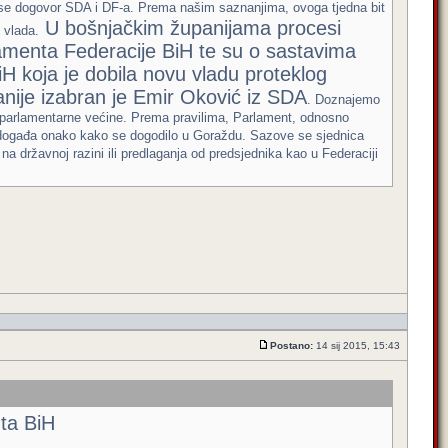
 se dogovor SDA i DF-a. Prema našim saznanjima, ovoga tjedna bit
U bošnjačkim županijama procesi
 vlada.
lamenta Federacije BiH te su o sastavima
H koja je dobila novu vladu proteklog
anije izabran je Emir Oković iz SDA
. Doznajemo
 parlamentarne većine. Prema pravilima, Parlament, odnosno
 događa onako kako se dogodilo u Goraždu. Sazove se sjednica
na državnoj razini ili predlaganja od predsjednika kao u Federaciji
Postano:
14 sij 2015, 15:43
ta BiH