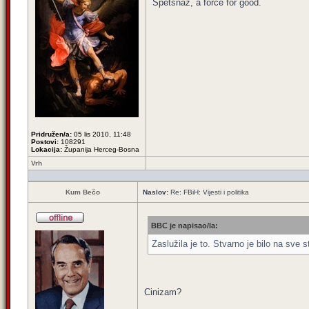
Spetsnaz, a force for good.
Pridružen/a:
05 lis 2010, 11:48
Postovi:
108291
Lokacija:
Županija Herceg-Bosna
Vrh
Kum Bečo
Naslov:
Re: FBiH: Vijesti i politika
BBC je napisao/la:
Zaslužila je to. Stvarno je bilo na sve s
Cinizam?