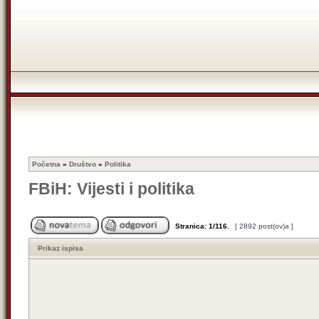
Početna
»
Društvo
»
Politika
FBiH: Vijesti i politika
Stranica:
1
/
116
.
[ 2892 post(ov)a ]
Prikaz ispisa