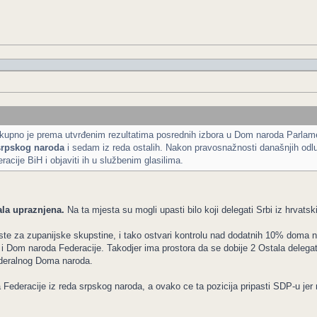
upno je prema utvrđenim rezultatima posrednih izbora u Dom naroda Parlamen
srpskog naroda
i sedam iz reda ostalih. Nakon pravosnažnosti današnjih odluk
cije BiH i objaviti ih u službenim glasilima.
ala upraznjena.
Na ta mjesta su mogli upasti bilo koji delegati Srbi iz hrvats
ste za zupanijske skupstine, i tako ostvari kontrolu nad dodatnih 10% doma nar
 i Dom naroda Federacije. Takodjer ima prostora da se dobije 2 Ostala delega
deralnog Doma naroda.
 Federacije iz reda srpskog naroda, a ovako ce ta pozicija pripasti SDP-u jer