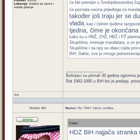
Postovi:
91103
će biti premijer u Srednjobosanskoj ž
Lokacija:
Institut za razna i
ostala pitanja
će poznata većina prijedloga za mandat
također još traju jer se 
vlada
, kao i čelnim ljudima razgovor
tjedna, čime je okončana 
kako su u HNŽ, ZHŽ, HBŽ i PŽ planiran
Skupština, imenuje mandatara, a on pr
Skupštine i na njoj se obavi cijela pro
BiH. Dakle, sve je mnogo jednostavnije,
_________________
Bošnjaci su primali 30 godina ogromnu p
Rat 1992-1995 u BiH bio je prelijep, priro
Vrh
Robbie MO
Naslov:
Re: FBiH: Vijesti i politika
Citat:
HDZ BiH najjača stranka