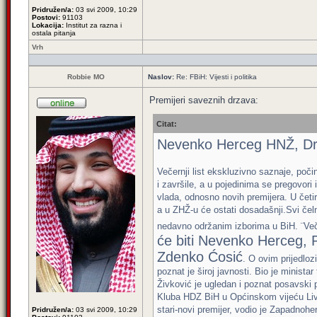
Pridružen/a:
03 svi 2009, 10:29
Postovi:
91103
Lokacija:
Institut za razna i
ostala pitanja
Vrh
Robbie MO
Naslov:
Re: FBiH: Vijesti i politika
Premijeri saveznih drzava:
Citat:
Nevenko Herceg HNŽ, Dra
Večernji list ekskluzivno saznaje, poči
i završile, a u pojedinima se pregovori
vlada, odnosno novih premijera. U četir
a u ZHŽ-u će ostati dosadašnji.Svi čeln
nedavno održanim izborima u BiH. ¨Veče
će biti Nevenko Herceg,
Zdenko Ćosić
. O ovim prijedloz
poznat je široj javnosti. Bio je minist
Živković je ugledan i poznat posavski
Kluba HDZ BiH u Općinskom vijeću Livna
stari-novi premijer, vodio je Zapadnohe
Pridružen/a:
03 svi 2009, 10:29