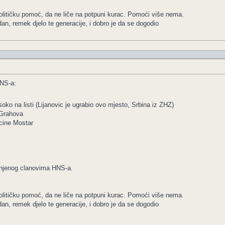
olitičku pomoć, da ne liče na potpuni kurac. Pomoći više nema.
dan, remek djelo te generacije, i dobro je da se dogodio
HNS-a:
soko na listi (Lijanovic je ugrabio ovo mjesto, Srbina iz ZHZ)
 Grahova
pcine Mostar
njenog clanovima HNS-a.
olitičku pomoć, da ne liče na potpuni kurac. Pomoći više nema.
dan, remek djelo te generacije, i dobro je da se dogodio