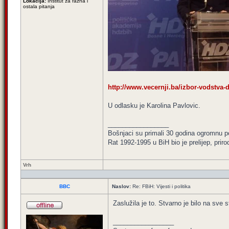
Lokacija:
Institut za razna i
ostala pitanja
http://www.vecernji.ba/izbor-vodstva-d
U odlasku je Karolina Pavlovic.
_________________
Bošnjaci su primali 30 godina ogromnu p
Rat 1992-1995 u BiH bio je prelijep, priro
Vrh
BBC
Naslov:
Re: FBiH: Vijesti i politika
Zaslužila je to. Stvarno je bilo na sve s
_________________