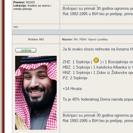
Postovi:
91103
_________________
Lokacija:
Institut za razna i
Bošnjaci su primali 30 godina ogromnu p
ostala pitanja
Rat 1992-1995 u BiH bio je prelijep, priro
Vrh
Robbie MO
Naslov:
Re: FBiH: Vijesti i politika
Ja bi ovako slozio nehrvate na listama 
ZHZ: 1 Srpkinja (
) i 1 Bosnjakinja vi
HBZ: 1 Srpkinja i 1 katolicka Albanka iz
HNZ: 1 Srpkinja i 1 Zidov iz Židovske o
PZ: 2 Srpkinje
+14 Hrvata
To je 40% federalnog Doma naroda popu
_________________
Bošnjaci su primali 30 godina ogromnu p
Rat 1992-1995 u BiH bio je prelijep, priro