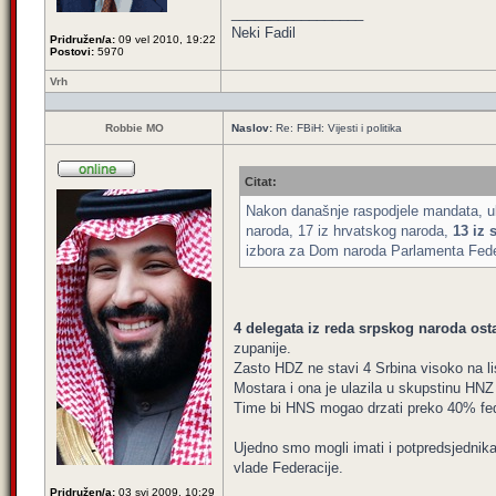
_________________
Neki Fadil
Pridružen/a:
09 vel 2010, 19:22
Postovi:
5970
Vrh
Robbie MO
Naslov:
Re: FBiH: Vijesti i politika
Citat:
Nakon današnje raspodjele mandata, uk
naroda, 17 iz hrvatskog naroda,
13 iz 
izbora za Dom naroda Parlamenta Federa
4 delegata iz reda srpskog naroda ost
zupanije.
Zasto HDZ ne stavi 4 Srbina visoko na li
Mostara i ona je ulazila u skupstinu HNZ
Time bi HNS mogao drzati preko 40% fe
Ujedno smo mogli imati i potpredsjednika
vlade Federacije.
Pridružen/a:
03 svi 2009, 10:29