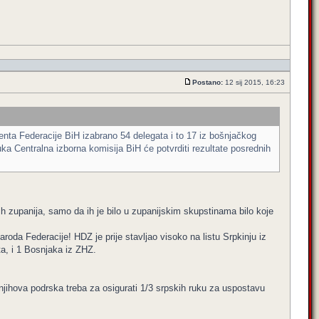
Postano:
12 sij 2015, 16:23
ta Federacije BiH izabrano 54 delegata i to 17 iz bošnjačkog
a Centralna izborna komisija BiH će potvrditi rezultate posrednih
kih zupanija, samo da ih je bilo u zupanijskim skupstinama bilo koje
oda Federacije! HDZ je prije stavljao visoko na listu Srpkinju iz
ta, i 1 Bosnjaka iz ZHZ.
 njihova podrska treba za osigurati 1/3 srpskih ruku za uspostavu