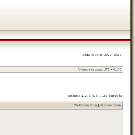
Sada je: 08 kol 2026, 15:17.
Vremenska zona: UTC + 01:00
Stranica
1
,
2
,
3
,
4
,
5
...
116
Sljedeća
Prethodna tema
|
Sljedeća tema