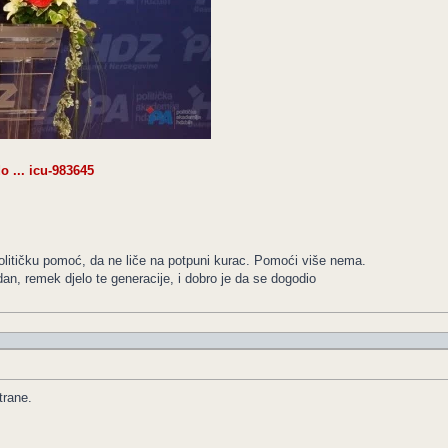
o ... icu-983645
olitičku pomoć, da ne liče na potpuni kurac. Pomoći više nema.
dan, remek djelo te generacije, i dobro je da se dogodio
trane.