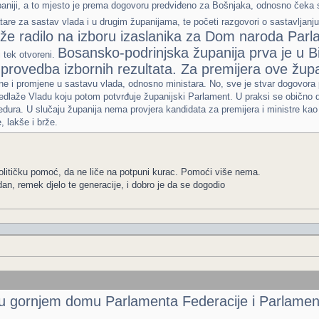
upaniji, a to mjesto je prema dogovoru predviđeno za Bošnjaka, odnosno čeka
are za sastav vlada i u drugim županijama, te početi razgovori o sastavljanju
duže radilo na izboru izaslanika za Dom naroda Par
Bosansko-podrinjska županija prva je u Bi
i tek otvoreni.
provedba izbornih rezultata. Za premijera ove žup
e i promjene u sastavu vlada, odnosno ministara. No, sve je stvar dogovora
edlaže Vladu koju potom potvrđuje županijski Parlament. U praksi se obično
cedura. U slučaju županija nema provjera kandidata za premijera i ministre kao 
 lakše i brže.
olitičku pomoć, da ne liče na potpuni kurac. Pomoći više nema.
dan, remek djelo te generacije, i dobro je da se dogodio
 u gornjem domu Parlamenta Federacije i Parlamen