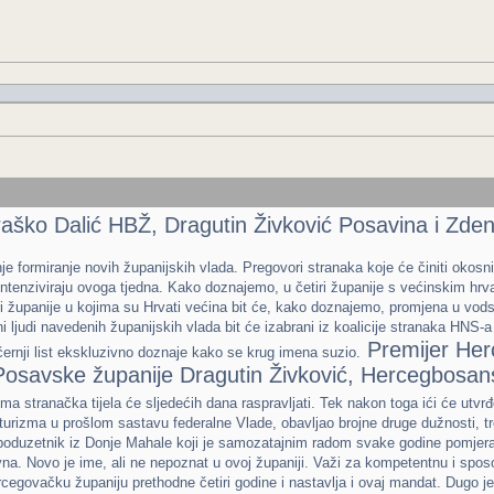
ško Dalić HBŽ, Dragutin Živković Posavina i Zde
nje formiranje novih županijskih vlada. Pregovori stranaka koje će činiti okos
 intenziviraju ovoga tjedna. Kako doznajemo, u četiri županije s većinskim hrv
i županije u kojima su Hrvati većina bit će, kako doznajemo, promjena u vodstv
i ljudi navedenih županijskih vlada bit će izabrani iz koalicije stranaka HNS-a
Premijer Her
rnji list ekskluzivno doznaje kako se krug imena suzio.
 Posavske županije Dragutin Živković, Hercegbosa
ima stranačka tijela će sljedećih dana raspravljati. Tek nakon toga ići će ut
ar turizma u prošlom sastavu federalne Vlade, obavljao brojne druge dužnosti,
 poduzetnik iz Donje Mahale koji je samozatajnim radom svake godine pomjera
. Novo je ime, ali ne nepoznat u ovoj županiji. Važi za kompetentnu i sposo
rcegovačku županiju prethodne četiri godine i nastavlja i ovaj mandat. Dugo je 