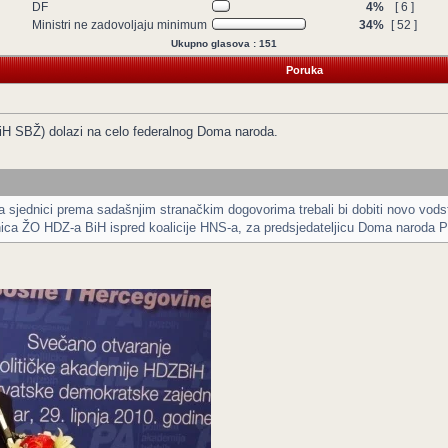
DF
4%
[ 6 ]
Ministri ne zadovoljaju minimum
34%
[ 52 ]
Ukupno glasova : 151
Poruka
iH SBŽ) dolazi na celo federalnog Doma naroda.
 sjednici prema sadašnjim stranačkim dogovorima trebali bi dobiti novo vo
ednica ŽO HDZ-a BiH ispred koalicije HNS-a, za predsjedateljicu Doma naroda 