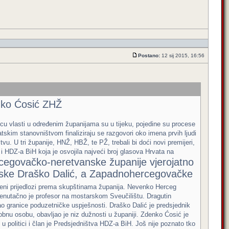
Postano:
12 sij 2015, 16:56
nko Ćosić ZHŽ
nicu vlasti u određenim županijama su u tijeku, pojedine su procese
atskim stanovništvom finaliziraju se razgovori oko imena prvih ljudi
u. U tri županije, HNŽ, HBŽ, te PŽ, trebali bi doći novi premijeri,
 i HDZ-a BiH koja je osvojila najveći broj glasova Hrvata na
cegovačko-neretvanske županije vjerojatno
nske Draško Dalić, a Zapadnohercegovačke
vrđeni prijedlozi prema skupštinama županija. Nevenko Herceg
 trenutačno je profesor na mostarskom Sveučilištu. Dragutin
o granice poduzetničke uspješnosti. Draško Dalić je predsjednik
bnu osobu, obavljao je niz dužnosti u županiji. Zdenko Ćosić je
u politici i član je Predsjedništva HDZ-a BiH. Još nije poznato tko