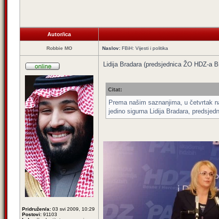
Autor/ica
Robbie MO
Naslov:
FBiH: Vijesti i politika
Lidija Bradara (predsjednica ŽO HDZ-a B
Citat:
Prema našim saznanjima, u četvrtak na
jedino sigurna Lidija Bradara, predsj
Pridružen/a:
03 svi 2009, 10:29
Postovi:
91103