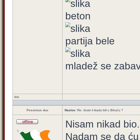
beton
partija bele
mladež se zabavl
Vrh
Pessimus dux
Naslov:
Re: Jeste li ikada bili u Bihaću ?
Nisam nikad bio.
Nadam se da ću g