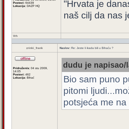
"Hrvata je dana
Postovi:
64439
Lokacija:
DAZP HQ
naš cilj da nas j
Vrh
zrinki_frank
Naslov:
Re: Jeste li ikada bili u Bihaću ?
dudu je napisao/l
Pridružen/a:
04 stu 2009,
14:05
Postovi:
462
Bio sam puno put
Lokacija:
Bihać
pitomi ljudi...m
potsjeća me na