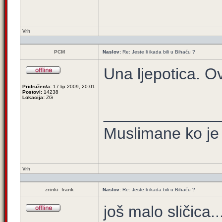
Vrh
PCM
Naslov:
Re: Jeste li ikada bili u Bihaću ?
Una ljepotica. O
Pridružen/a:
17 lip 2009, 20:01
Postovi:
14238
Lokacija:
ZG
_____________
Muslimane ko je 
Vrh
zrinki_frank
Naslov:
Re: Jeste li ikada bili u Bihaću ?
još malo sličica..