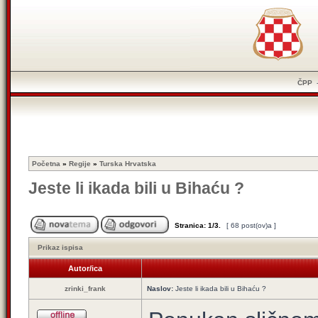
ČPP
Početna
»
Regije
»
Turska Hrvatska
Jeste li ikada bili u Bihaću ?
Stranica:
1
/
3
.
[ 68 post(ov)a ]
Prikaz ispisa
Autor/ica
zrinki_frank
Naslov:
Jeste li ikada bili u Bihaću ?