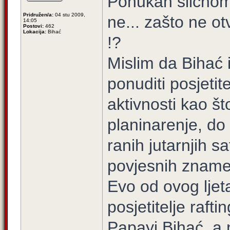
Ponukan sličnom
Pridružen/a:
04 stu 2009,
ne... zašto ne ot
14:05
Postovi:
462
Lokacija:
Bihać
!?
Mislim da Bihać i
ponuditi posjetit
aktivnosti kao št
planinarenje, do 
ranih jutarnjih sa
povjesnih znamen
Evo od ovog ljet
posjetitelje rafti
Papayi Bihać, a n