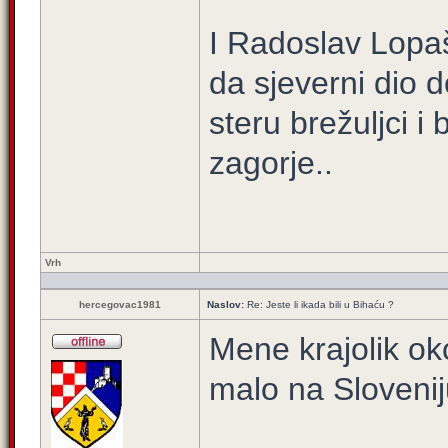
I Radoslav Lopaši
da sjeverni dio 
steru brežuljci i
zagorje..
Vrh
hercegovac1981
Naslov:
Re: Jeste li ikada bili u Bihaću ?
Mene krajolik ok
malo na Sloveniju