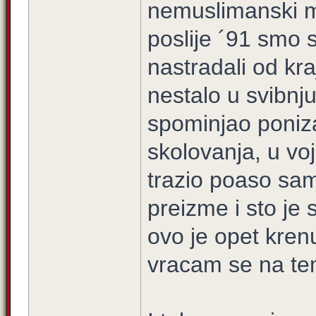
nemuslimanski m
poslije ´91 smo 
nastradali od kraj
nestalo u svibnju
spominjao poniza
skolovanja, u vojs
trazio poaso sam
preizme i sto je 
ovo je opet krenu
vracam se na te