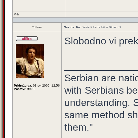
Vrh
Tulkas
Naslov:
Re: Jeste li ikada bili u Bihaću ?
Slobodno vi pre
_____________
Serbian are natio
Pridružen/a:
03 svi 2009, 12:56
with Serbians be
Postovi:
9900
understanding. S
same method sho
them."