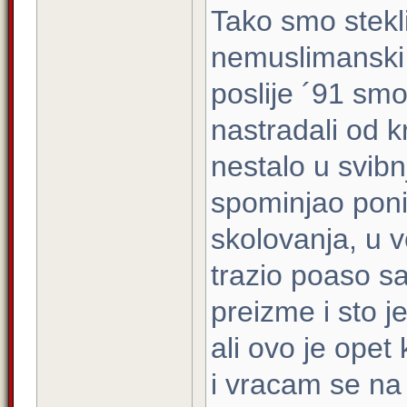
Tako smo stekli
nemuslimanski 
poslije ´91 smo
nastradali od kr
nestalo u svibnj
spominjao poni
skolovanja, u vo
trazio poaso s
preizme i sto j
ali ovo je opet
i vracam se na