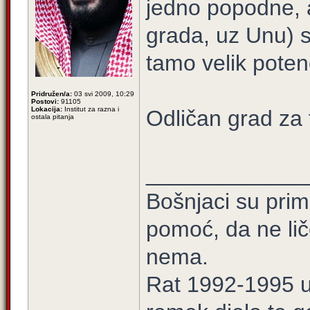
jedno popodne, 
grada, uz Unu) s
tamo velik potenc
Pridružen/a:
03 svi 2009, 10:29
Postovi:
91105
Lokacija:
Institut za razna i
Odličan grad za 
ostala pitanja
_____________
Bošnjaci su prim
pomoć, da ne lič
nema.
Rat 1992-1995 u 