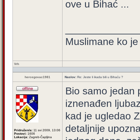
ove u Bihać ...
_____________
Muslimane ko je 
Vrh
hercegovac1981
Naslov:
Re: Jeste li ikada bili u Bihaću ?
Bio samo jedan 
iznenađen ljubaz
kad je ugledao Z
detaljnije upozna
Pridružen/a:
11 svi 2009, 13:06
Postovi:
1606
Lokacija:
Zagreb-Čapljina