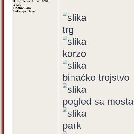
Pridružen/a:
04 stu 2009,
14:05
Postovi:
462
Lokacija:
Bihać
trg
korzo
bihaćko trojstvo
pogled sa mosta
park