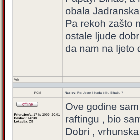
obala Jadransk
Pa rekoh zašto 
ostale ljude dobr
da nam na ljeto
Vrh
PCM
Naslov:
Re: Jeste li ikada bili u Bihaću ?
Ove godine sam s
Pridružen/a:
17 lip 2009, 20:01
raftingu , bio sa
Postovi:
14238
Lokacija:
ZG
Dobri , vrhunska