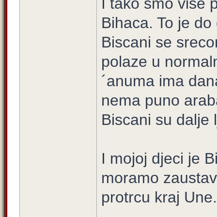
I tako smo vise 
Bihaca. To je do
Biscani se srecom
polaze u normaln
´anuma ima dana
nema puno araba
Biscani su dalje l
I mojoj djeci je 
moramo zaustavi
protrcu kraj Une.