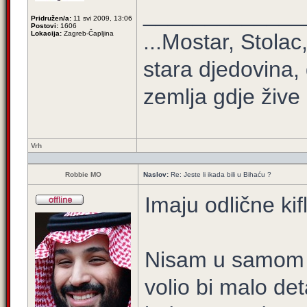
_____________
Pridružen/a:
11 svi 2009, 13:06
Postovi:
1606
Lokacija:
Zagreb-Čapljina
...Mostar, Stolac
stara djedovina, 
zemlja gdje žive 
Vrh
Robbie MO
Naslov:
Re: Jeste li ikada bili u Bihaću ?
Imaju odlične kif
Nisam u samom 
volio bi malo det