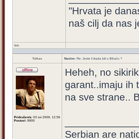
"Hrvata je dana
naš cilj da nas j
Vrh
Tulkas
Naslov:
Re: Jeste li ikada bili u Bihaću ?
Heheh, no sikiri
garant..imaju ih
na sve strane.. 
Pridružen/a:
03 svi 2009, 12:56
_____________
Postovi:
9900
Serbian are natio