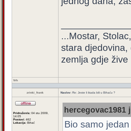
jednog dana, zaš
_____________
...Mostar, Stolac
stara djedovina, 
zemlja gdje žive 
Vrh
zrinki_frank
Naslov:
Re: Jeste li ikada bili u Bihaću ?
hercegovac1981 j
Pridružen/a:
04 stu 2009,
14:05
Postovi:
462
Bio samo jedan
Lokacija:
Bihać