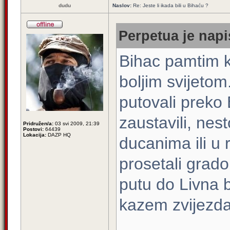
dudu
Naslov:
Re: Jeste li ikada bili u Bihaću ?
Perpetua je napi
Bihac pamtim ka
boljim svijeto
putovali preko 
zaustavili, ne
Pridružen/a:
03 svi 2009, 21:39
Postovi:
64439
Lokacija:
DAZP HQ
ducanima ili u 
prosetali grad
putu do Livna b
kazem zvijezda