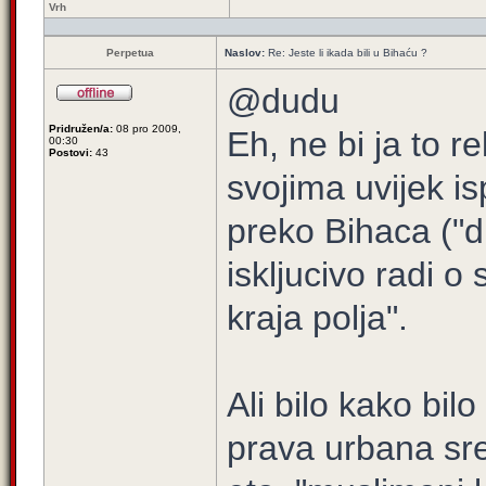
Vrh
Perpetua
Naslov:
Re: Jeste li ikada bili u Bihaću ?
@dudu
Pridružen/a:
08 pro 2009,
Eh, ne bi ja to r
00:30
Postovi:
43
svojima uvijek i
preko Bihaca ("di
iskljucivo radi o
kraja polja".
Ali bilo kako bi
prava urbana sr