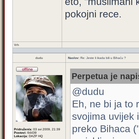
eto, "muslimani 
pokojni rece.
Vrh
dudu
Naslov:
Re: Jeste li ikada bili u Bihaću ?
Perpetua je napi
@dudu
Eh, ne bi ja to
svojima uvijek 
preko Bihaca ("
Pridružen/a:
03 svi 2009, 21:39
Postovi:
64439
Lokacija:
DAZP HQ