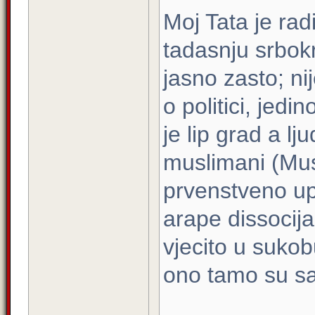
Moj Tata je rad
tadasnju srbokr
jasno zasto; nij
o politici, jedi
je lip grad a lj
muslimani (Mu
prvenstveno up
arape dissocija
vjecito u suko
ono tamo su sa