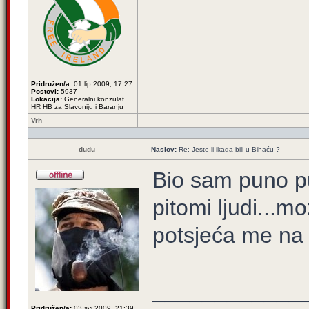
Pridružen/a:
01 lip 2009, 17:27
Postovi:
5937
Lokacija:
Generalni konzulat
HR HB za Slavoniju i Baranju
Vrh
dudu
Naslov:
Re: Jeste li ikada bili u Bihaću ?
Bio sam puno put
pitomi ljudi...m
potsjeća me na
____________
Pridružen/a:
03 svi 2009, 21:39