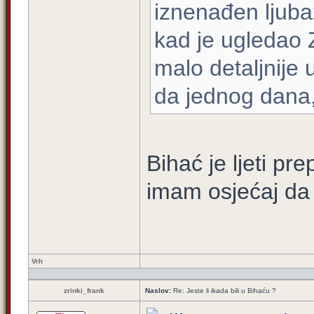
iznenađen ljuba
kad je ugledao 
malo detaljnije 
da jednog dana,
Bihać je ljeti pr
imam osjećaj da
Vrh
zrinki_frank
Naslov:
Re: Jeste li ikada bili u Bihaću ?