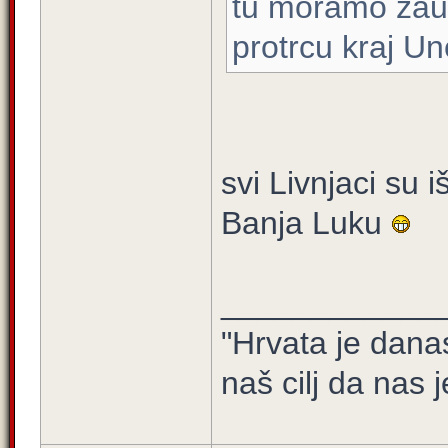
tu moramo zaus
protrcu kraj Un
svi Livnjaci su i
Banja Luku
____________
"Hrvata je dana
naš cilj da nas j