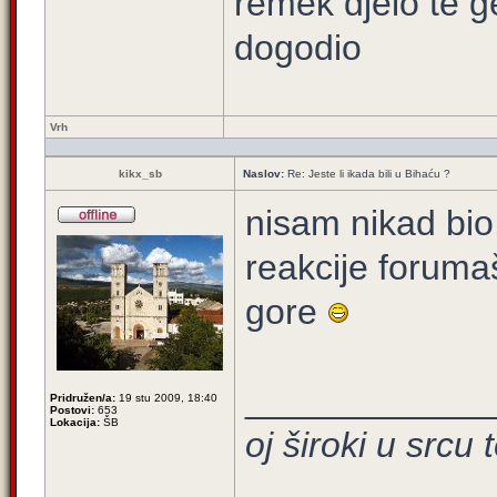
remek djelo te g
dogodio
Vrh
kikx_sb
Naslov:
Re: Jeste li ikada bili u Bihaću ?
nisam nikad bio,
reakcije forum
gore
____________
Pridružen/a:
19 stu 2009, 18:40
Postovi:
653
Lokacija:
ŠB
oj široki u srcu