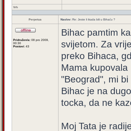
Vrh
Perpetua
Naslov:
Re: Jeste li ikada bili u Bihaću ?
Bihac pamtim kao
Pridružen/a:
08 pro 2009,
svijetom. Za vri
00:30
Postovi:
43
preko Bihaca, gdj
Mama kupovala p
"Beograd", mi bi 
Bihac je na dugo
tocka, da ne kaz
Moj Tata je radi