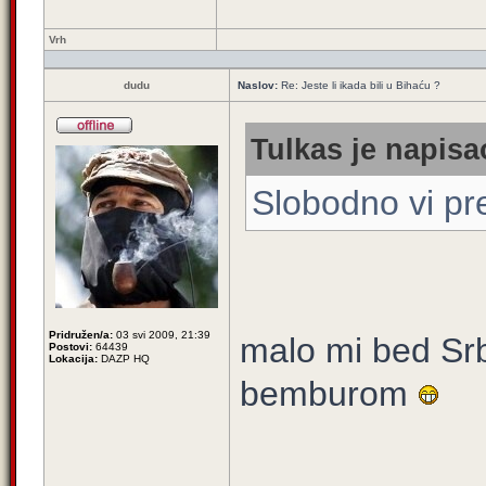
Vrh
dudu
Naslov:
Re: Jeste li ikada bili u Bihaću ?
Tulkas je napisao
Slobodno vi p
Pridružen/a:
03 svi 2009, 21:39
malo mi bed Sr
Postovi:
64439
Lokacija:
DAZP HQ
bemburom
____________