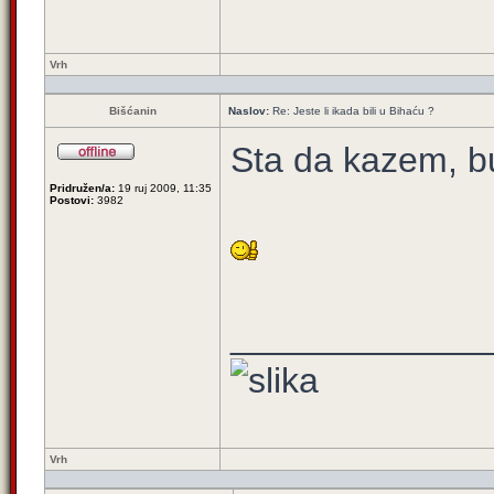
Vrh
Bišćanin
Naslov:
Re: Jeste li ikada bili u Bihaću ?
Sta da kazem, b
Pridružen/a:
19 ruj 2009, 11:35
Postovi:
3982
_____________
Vrh