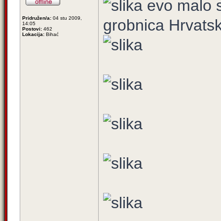
evo malo sl
Pridružen/a:
04 stu 2009,
grobnica Hrvats
14:05
Postovi:
462
Lokacija:
Bihać