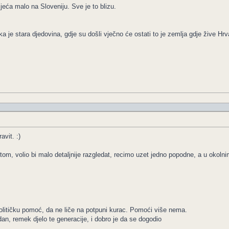
eća malo na Sloveniju. Sve je to blizu.
a je stara djedovina, gdje su došli vječno će ostati to je zemlja gdje žive Hrva
avit. :)
m, volio bi malo detaljnije razgledat, recimo uzet jedno popodne, a u okolni
olitičku pomoć, da ne liče na potpuni kurac. Pomoći više nema.
dan, remek djelo te generacije, i dobro je da se dogodio