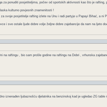
a za ponuditi posjetiteljima, počev od sportskih aktivnosti kao što je rafting,
laska kulturno povjesnih znamenitosti !
a svoje posjetitelje rafting izlete na Unu i radi partyje u Papayi Bihać, a ni
ce i sve ostale ljude dobre volje željne dobre zajebancije da nam na ljeto d
i na raftingu , bio sam prošle godine na raftingu na Dobri , vrhunska zajeban
no iznenađen ljubaznošću djelatnika na benzinskoj kad je ugledao ZG table n