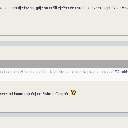
a je stara djedovina, gdje su došli vječno će ostati to je zemlja gdje žive Hrva
odno iznenađen ljubaznošću djelatnika na benzinskoj kad je ugledao ZG table 
.. ponekad imam osjećaj da živim u Gospiću