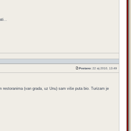
ti...
Postano:
22 sij 2010, 13:49
m restoranima (van grada, uz Unu) sam više puta bio. Turizam je