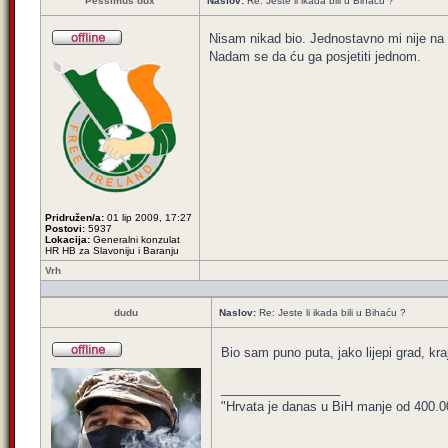
Pessimus dux
Naslov:
Re: Jeste li ikada bili u Bihaću ?
Nisam nikad bio. Jednostavno mi nije na
Nadam se da ću ga posjetiti jednom.
Pridružen/a:
01 lip 2009, 17:27
Postovi:
5937
Lokacija:
Generalni konzulat
HR HB za Slavoniju i Baranju
Vrh
dudu
Naslov:
Re: Jeste li ikada bili u Bihaću ?
Bio sam puno puta, jako lijepi grad, kr
_________________
"Hrvata je danas u BiH manje od 400.000,