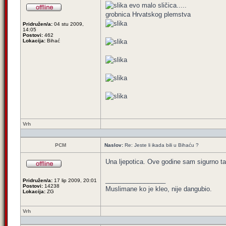
evo malo sličica.....
grobnica Hrvatskog plemstva
Pridružen/a:
04 stu 2009,
14:05
Postovi:
462
Lokacija:
Bihać
Vrh
PCM
Naslov:
Re: Jeste li ikada bili u Bihaću ?
Una ljepotica. Ove godine sam sigurno ta
_________________
Pridružen/a:
17 lip 2009, 20:01
Postovi:
14238
Muslimane ko je kleo, nije dangubio.
Lokacija:
ZG
Vrh