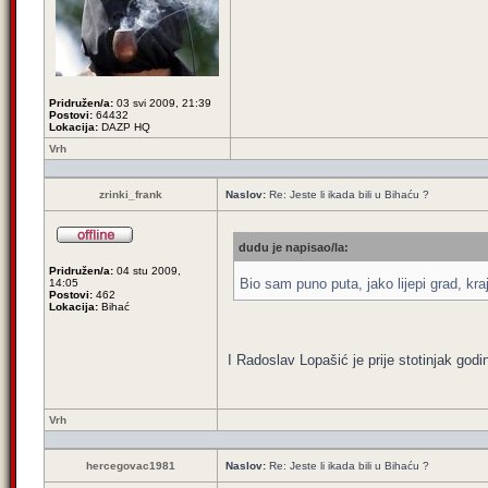
Pridružen/a:
03 svi 2009, 21:39
Postovi:
64432
Lokacija:
DAZP HQ
Vrh
zrinki_frank
Naslov:
Re: Jeste li ikada bili u Bihaću ?
dudu je napisao/la:
Pridružen/a:
04 stu 2009,
Bio sam puno puta, jako lijepi grad, kra
14:05
Postovi:
462
Lokacija:
Bihać
I Radoslav Lopašić je prije stotinjak godi
Vrh
hercegovac1981
Naslov:
Re: Jeste li ikada bili u Bihaću ?