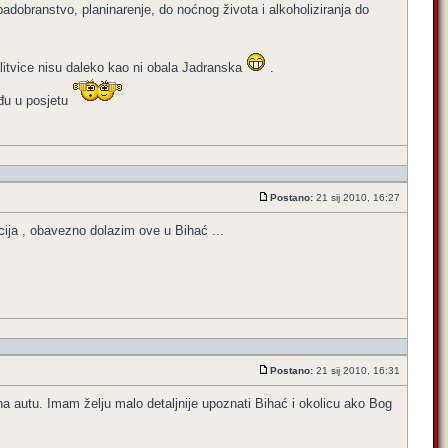
 padobranstvo, planinarenje, do noćnog života i alkoholiziranja do
 Plitvice nisu daleko kao ni obala Jadranska
.
ođu u posjetu
Postano:
21 sij 2010, 16:27
cija , obavezno dolazim ove u Bihać ...
Postano:
21 sij 2010, 16:31
a autu. Imam želju malo detaljnije upoznati Bihać i okolicu ako Bog