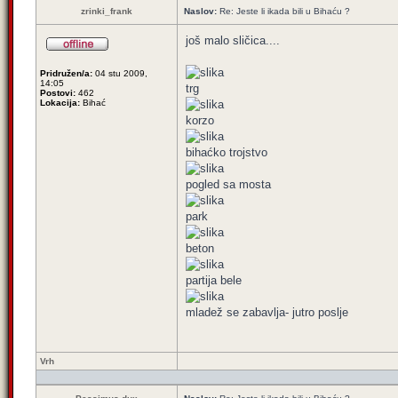
zrinki_frank
Naslov:
Re: Jeste li ikada bili u Bihaću ?
još malo sličica....
Pridružen/a:
04 stu 2009,
14:05
trg
Postovi:
462
Lokacija:
Bihać
korzo
bihaćko trojstvo
pogled sa mosta
park
beton
partija bele
mladež se zabavlja- jutro poslje
Vrh