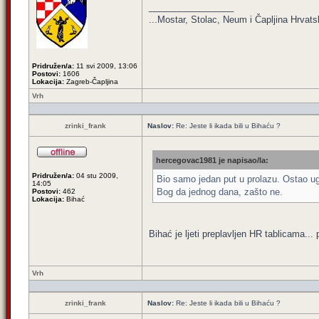
_________________
...Mostar, Stolac, Neum i Čapljina Hrvatsk
Pridružen/a:
11 svi 2009, 13:06
Postovi:
1606
Lokacija:
Zagreb-Čapljina
Vrh
zrinki_frank
Naslov:
Re: Jeste li ikada bili u Bihaću ?
hercegovac1981 je napisao/la:
Pridružen/a:
04 stu 2009,
Bio samo jedan put u prolazu. Ostao ug
14:05
Bog da jednog dana, zašto ne.
Postovi:
462
Lokacija:
Bihać
Bihać je ljeti preplavljen HR tablicama.
Vrh
zrinki_frank
Naslov:
Re: Jeste li ikada bili u Bihaću ?