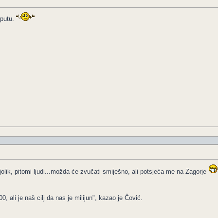
 putu.
ajolik, pitomi ljudi...možda će zvučati smiješno, ali potsjeća me na Zagorje
 ali je naš cilj da nas je milijun", kazao je Čović.