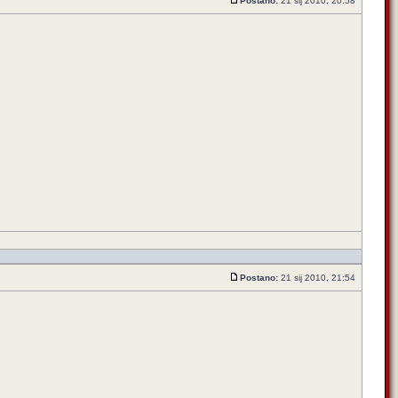
Postano:
21 sij 2010, 20:58
Postano:
21 sij 2010, 21:54