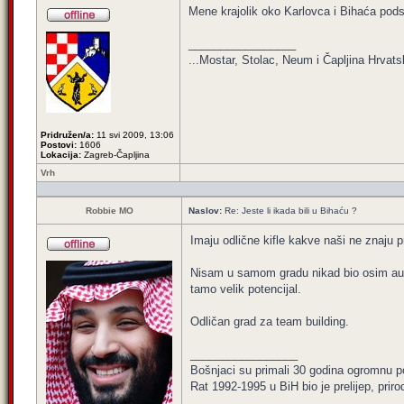
Mene krajolik oko Karlovca i Bihaća podsj
_________________
...Mostar, Stolac, Neum i Čapljina Hrvatsk
Pridružen/a:
11 svi 2009, 13:06
Postovi:
1606
Lokacija:
Zagreb-Čapljina
Vrh
Robbie MO
Naslov:
Re: Jeste li ikada bili u Bihaću ?
Imaju odlične kifle kakve naši ne znaju pr
Nisam u samom gradu nikad bio osim auto
tamo velik potencijal.
Odličan grad za team building.
_________________
Bošnjaci su primali 30 godina ogromnu p
Rat 1992-1995 u BiH bio je prelijep, priro