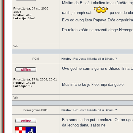
Mislim da Bihać i okolica imaju štošta tog
Pridružen/a:
04 stu 2009,
14:05
ranih jutarnjih sati
pa sve do obi
Postovi:
462
Lokacija:
Bihać
Evo od ovog ljeta Papaya Zrće organizira z
Pa rekoh zašto ne pozvati drage Hercegov
Vrh
PCM
Naslov:
Re: Jeste li ikada bili u Bihaću ?
Ove godine sam sigurno u Bihaću ili na Un
_________________
Pridružen/a:
17 lip 2009, 20:01
Postovi:
14238
Muslimane ko je kleo, nije dangubio.
Lokacija:
ZG
Vrh
hercegovac1981
Naslov:
Re: Jeste li ikada bili u Bihaću ?
Bio samo jedan put u prolazu. Ostao ugod
da jednog dana, zašto ne.