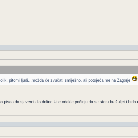
jolik, pitomi ljudi...možda će zvučati smiješno, ali potsjeća me na Zagorje
na pisao da sjeverni dio doline Une odakle počinju da se steru brežuljci i brda