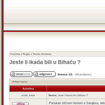
Početna
»
Regije
»
Turska Hrvatska
Jeste li ikada bili u Bihaću ?
Stranica:
1
/
3
.
[ 68 post(ov)a ]
Prikaz ispisa
Autor/ica
zrinki_frank
Naslov:
Jeste li ikada bili u Bihaću ?
Ponukan sličnom temom o Sarajevu, rekoh 