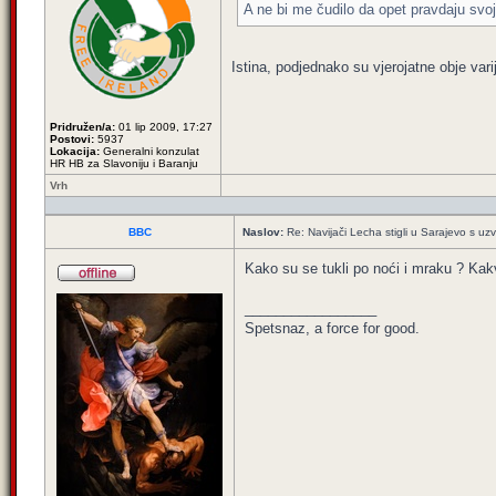
A ne bi me čudilo da opet pravdaju svoje
Istina, podjednako su vjerojatne obje vari
Pridružen/a:
01 lip 2009, 17:27
Postovi:
5937
Lokacija:
Generalni konzulat
HR HB za Slavoniju i Baranju
Vrh
BBC
Naslov:
Re: Navijači Lecha stigli u Sarajevo s uzv
Kako su se tukli po noći i mraku ? Kakv
_________________
Spetsnaz, a force for good.