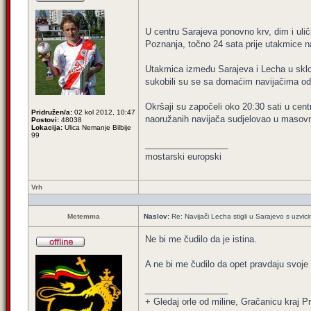
U centru Sarajeva ponovno krv, dim i uli
Poznanja, točno 24 sata prije utakmice 
Utakmica između Sarajeva i Lecha u sklop
sukobili su se sa domaćim navijačima o
Okršaji su započeli oko 20:30 sati u centru
Pridružen/a:
02 kol 2012, 10:47
naoružanih navijača sudjelovao u masov
Postovi:
48038
Lokacija:
Ulica Nemanje Bilbije
99
_________________
mostarski europski
Vrh
Metemma
Naslov:
Re: Navijači Lecha stigli u Sarajevo s uzvic
Ne bi me čudilo da je istina.
A ne bi me čudilo da opet pravdaju svoje s
_________________
+ Gledaj orle od miline, Gračanicu kraj Pri