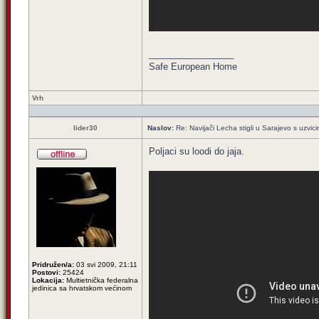
_________________
Safe European Home
Vrh
lider30
Naslov:
Re: Navijači Lecha stigli u Sarajevo s uzvic
Poljaci su loodi do jaja.
Pridružen/a:
03 svi 2009, 21:11
Postovi:
25424
Lokacija:
Multietnička federalna
jedinica sa hrvatskom većinom