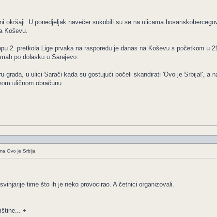
čni okršaji. U ponedjeljak navečer sukobili su se na ulicama bosanskohercegov
na Koševu.
u 2. pretkola Lige prvaka na rasporedu je danas na Koševu s početkom u 21 sa
dmah po dolasku u Sarajevo.
 grada, u ulici Sarači kada su gostujući počeli skandirati 'Ovo je Srbija!', a na
nom uličnom obračunu.
ima Ovo je Srbija
vinjarije time što ih je neko provocirao. A četnici organizovali.
štine... +