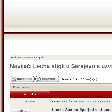
Početna
»
Sport
»
Navijači
Navijači Lecha stigli u Sarajevo s uzv
Stranica:
1
/
3
.
[ 58 post(ov)a ]
Prikaz ispisa
Autor/ica
daramo
Naslov:
Navijači Lecha stigli u Sarajevo s uzvicima O
Neredi u Sarajevu: Specijalci na ulicama!