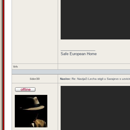
_________________
Safe European Home
Vrh
lider30
Naslov:
Re: Navijači Lecha stigli u Sarajevo s uzvic