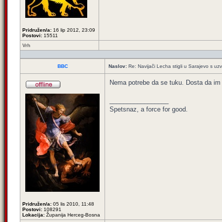
Pridružen/a:
16 lip 2012, 23:09
Postovi:
15511
Vrh
BBC
Naslov:
Re: Navijači Lecha stigli u Sarajevo s uzv
Nema potrebe da se tuku. Dosta da im 
_________________
Spetsnaz, a force for good.
Pridružen/a:
05 lis 2010, 11:48
Postovi:
108291
Lokacija:
Županija Herceg-Bosna