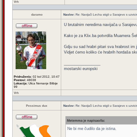
Vrh
daramo
Naslov:
Re: Navijači Lecha stigli u Sarajevo s uzvic
U brutalnim neredima navijača u Sarajevu 
Kako je za Klix.ba potvrdila Muamera Šeh
Gdju su sad hrabri pitari sva hrabrost im 
Vidjet ćemo koliko će hrabrih hordaša sku
_________________
mostarski europski
Pridružen/a:
02 kol 2012, 10:47
Postovi:
48038
Lokacija:
Ulica Nemanje Bilbije
99
Vrh
Pessimus dux
Naslov:
Re: Navijači Lecha stigli u Sarajevo s uzvic
Metemma je napisao/la:
Ne bi me čudilo da je istina.