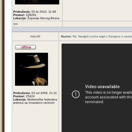
Pridružen/a:
05 lis 2010, 11:48
Postovi:
108291
Lokacija:
Županija Herceg-Bosna
Vrh
lider30
Naslov:
Re: Navijači Lecha stigli u Sarajevo s uzvic
Pridružen/a:
03 svi 2009, 21:11
Postovi:
25424
Lokacija:
Multietnička federalna
jedinica sa hrvatskom većinom