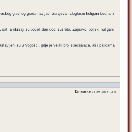
ačkog glavnog grada navijači Sarajeva i zloglasni huligani Lecha iz
t, a okršaji su počeli dan uoči susreta. Zapravo, poljski huligani
stavljeni su u Vogošći, gdje je veliki broj specijalaca, ali i palicama
Postano:
14 srp 2015, 11:57