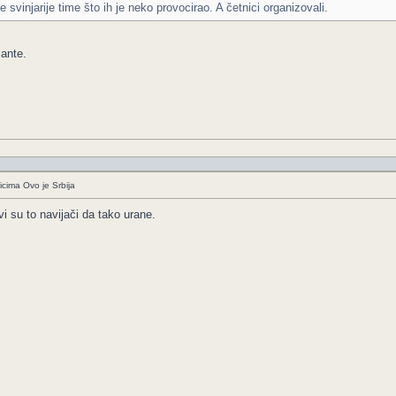
 svinjarije time što ih je neko provocirao. A četnici organizovali.
jante.
icima Ovo je Srbija
i su to navijači da tako urane.