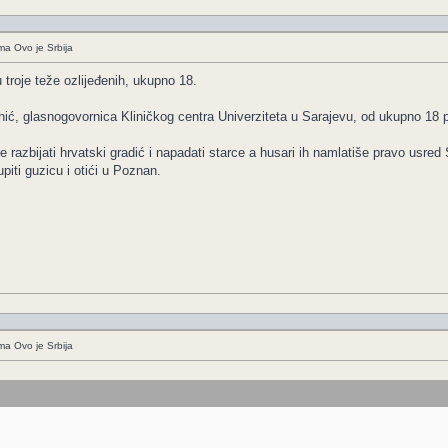
ima Ovo je Srbija
troje teže ozlijeđenih, ukupno 18.
ić, glasnogovornica Kliničkog centra Univerziteta u Sarajevu, od ukupno 18 pa
je razbijati hrvatski gradić i napadati starce a husari ih namlatiše pravo usred
piti guzicu i otići u Poznan.
ima Ovo je Srbija