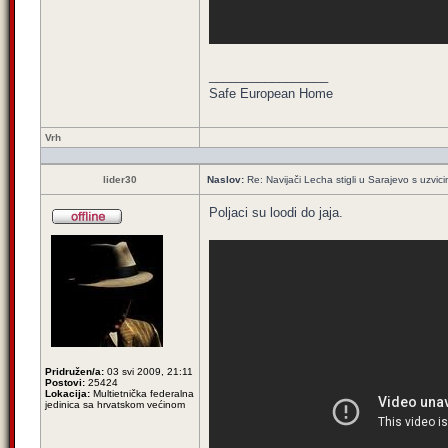
_________________
Safe European Home
Vrh
lider30
Naslov:
Re: Navijači Lecha stigli u Sarajevo s uzvic
Poljaci su loodi do jaja.
Pridružen/a:
03 svi 2009, 21:11
Postovi:
25424
Lokacija:
Multietnička federalna
jedinica sa hrvatskom većinom