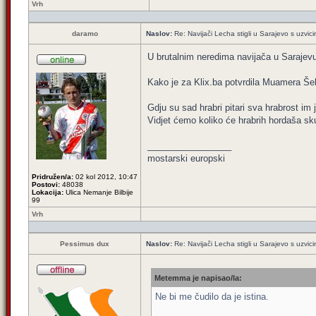
Vrh
daramo
Naslov:
Re: Navijači Lecha stigli u Sarajevo s uzvic
U brutalnim neredima navijača u Sarajevu 
Kako je za Klix.ba potvrdila Muamera Šeh
Gdju su sad hrabri pitari sva hrabrost im 
Vidjet ćemo koliko će hrabrih hordaša sku
_________________
mostarski europski
Pridružen/a:
02 kol 2012, 10:47
Postovi:
48038
Lokacija:
Ulica Nemanje Bilbije
99
Vrh
Pessimus dux
Naslov:
Re: Navijači Lecha stigli u Sarajevo s uzvic
Metemma je napisao/la:
Ne bi me čudilo da je istina.