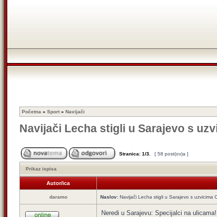
Početna
»
Sport
»
Navijači
Navijači Lecha stigli u Sarajevo s uzv
Stranica:
1
/
3
.
[ 58 post(ov)a ]
Prikaz ispisa
Autor/ica
daramo
Naslov:
Navijači Lecha stigli u Sarajevo s uzvicima O
Neredi u Sarajevu: Specijalci na ulicama!