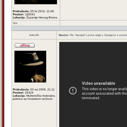
Pridružen/a:
05 lis 2010, 11:48
Postovi:
108291
Lokacija:
Županija Herceg-Bosna
Vrh
lider30
Naslov:
Re: Navijači Lecha stigli u Sarajevo s uzvic
Pridružen/a:
03 svi 2009, 21:11
Postovi:
25424
Lokacija:
Multietnička federalna
jedinica sa hrvatskom većinom