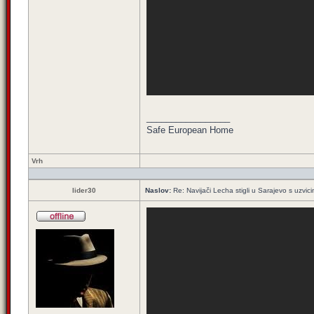
_________________
Safe European Home
Vrh
lider30
Naslov:
Re: Navijači Lecha stigli u Sarajevo s uzvic