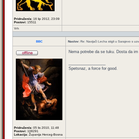
Pridružen/a:
16 lip 2012, 23:09
Postovi:
15511
Vrh
BBC
Naslov:
Re: Navijači Lecha stigli u Sarajevo s uzv
Nema potrebe da se tuku. Dosta da im 
_________________
Spetsnaz, a force for good.
Pridružen/a:
05 lis 2010, 11:48
Postovi:
108291
Lokacija:
Županija Herceg-Bosna