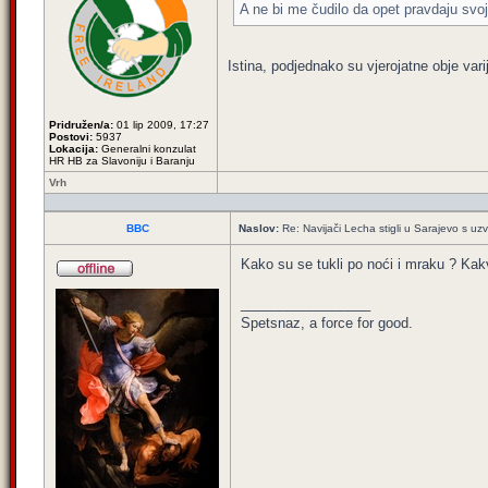
A ne bi me čudilo da opet pravdaju svoje
Istina, podjednako su vjerojatne obje vari
Pridružen/a:
01 lip 2009, 17:27
Postovi:
5937
Lokacija:
Generalni konzulat
HR HB za Slavoniju i Baranju
Vrh
BBC
Naslov:
Re: Navijači Lecha stigli u Sarajevo s uzv
Kako su se tukli po noći i mraku ? Kakv
_________________
Spetsnaz, a force for good.