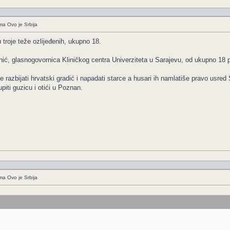
ima Ovo je Srbija
troje teže ozlijeđenih, ukupno 18.
ić, glasnogovornica Kliničkog centra Univerziteta u Sarajevu, od ukupno 18 pa
je razbijati hrvatski gradić i napadati starce a husari ih namlatiše pravo usred
piti guzicu i otići u Poznan.
ima Ovo je Srbija