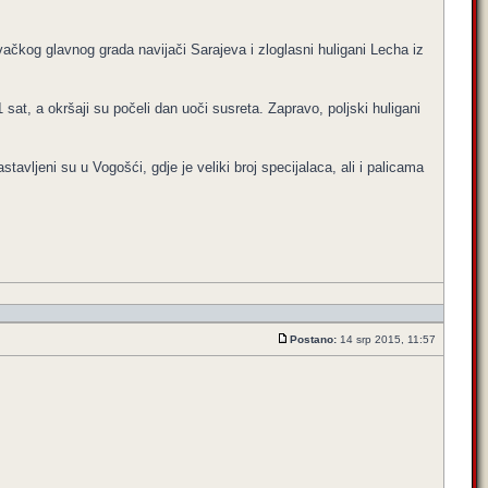
ačkog glavnog grada navijači Sarajeva i zloglasni huligani Lecha iz
t, a okršaji su počeli dan uoči susreta. Zapravo, poljski huligani
stavljeni su u Vogošći, gdje je veliki broj specijalaca, ali i palicama
Postano:
14 srp 2015, 11:57