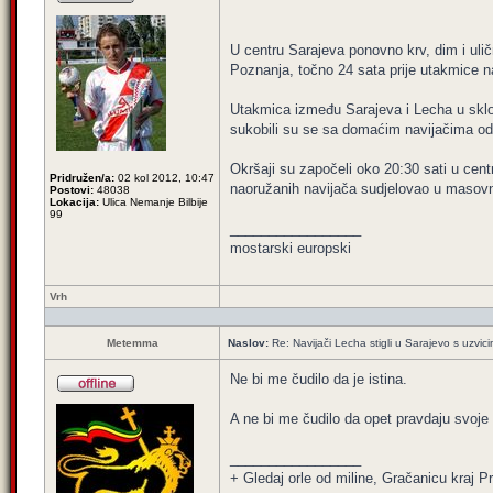
U centru Sarajeva ponovno krv, dim i uli
Poznanja, točno 24 sata prije utakmice 
Utakmica između Sarajeva i Lecha u sklop
sukobili su se sa domaćim navijačima o
Okršaji su započeli oko 20:30 sati u centru
Pridružen/a:
02 kol 2012, 10:47
naoružanih navijača sudjelovao u masov
Postovi:
48038
Lokacija:
Ulica Nemanje Bilbije
99
_________________
mostarski europski
Vrh
Metemma
Naslov:
Re: Navijači Lecha stigli u Sarajevo s uzvic
Ne bi me čudilo da je istina.
A ne bi me čudilo da opet pravdaju svoje s
_________________
+ Gledaj orle od miline, Gračanicu kraj Pri