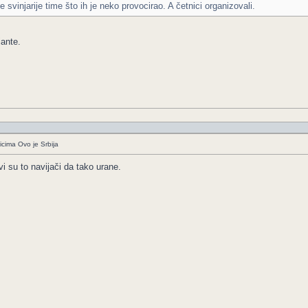
 svinjarije time što ih je neko provocirao. A četnici organizovali.
jante.
icima Ovo je Srbija
i su to navijači da tako urane.