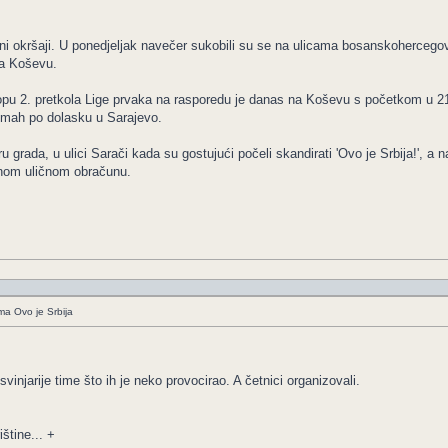
čni okršaji. U ponedjeljak navečer sukobili su se na ulicama bosanskohercegov
na Koševu.
u 2. pretkola Lige prvaka na rasporedu je danas na Koševu s početkom u 21 sa
dmah po dolasku u Sarajevo.
 grada, u ulici Sarači kada su gostujući počeli skandirati 'Ovo je Srbija!', a na
nom uličnom obračunu.
ima Ovo je Srbija
vinjarije time što ih je neko provocirao. A četnici organizovali.
štine... +