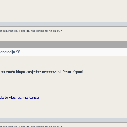
a kvalifikacija, i ako da, tko bi trebao na klupu?
eneraciju 98.
d na vruću klupu zasjedne neponovljivi Petar Krpan!
da te vlasi oćima kurišu
a kvalifikacija, i ako da, tko bi trebao na klupu?