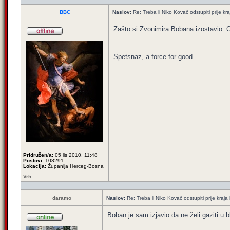
BBC
Naslov:
Re: Treba li Niko Kovač odstupiti prije kraj
Zašto si Zvonimira Bobana izostavio. On
_________________
Spetsnaz, a force for good.
Pridružen/a:
05 lis 2010, 11:48
Postovi:
108291
Lokacija:
Županija Herceg-Bosna
Vrh
daramo
Naslov:
Re: Treba li Niko Kovač odstupiti prije kraja 
Boban je sam izjavio da ne želi gaziti u 