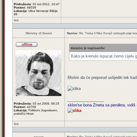
Pridružen/a:
02 kol 2012, 10:47
Postovi:
48039
Lokacija:
Ulica Nemanje Bilbije
99
Vrh
Ministry of Sound
Naslov:
Re: Treba li Niko Kovač odstupiti prije kraj
daramo je napisao/la:
Kako je krenulo ispucat ćemo cijelu g
Mislim da će preporod uslijediti tek ka
_________________
Pridružen/a:
03 svi 2009, 08:25
sklon'se bona Zineta sa penđera, vidiš 
Postovi:
43709
Lokacija:
Folklorni Jugoslaven,
praktični Hrvat
Vrh
novem
Naslov:
Re: Treba li Niko Kovač odstupiti prije kraj