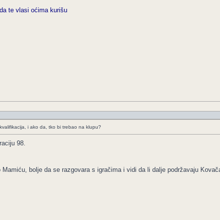
da te vlasi oćima kurišu
kvalifikacija, i ako da, tko bi trebao na klupu?
aciju 98.
 Mamiću, bolje da se razgovara s igračima i vidi da li dalje podržavaju Kovač