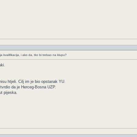
a kvalifikacija, i ako da, tko bi trebao na klupu?
ki.
su htjeli. Cilj im je bio opstanak YU.
e tvrdio da je Herceg-Bosna UZP.
t pijeska.