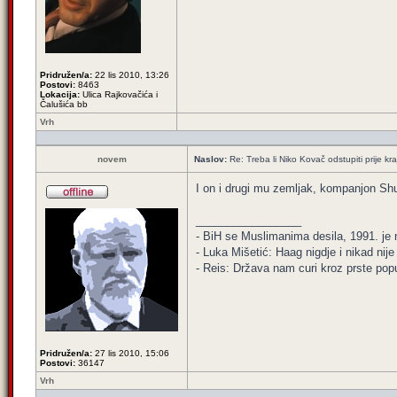
Pridružen/a:
22 lis 2010, 13:26
Postovi:
8463
Lokacija:
Ulica Rajkovačića i
Čalušića bb
Vrh
novem
Naslov:
Re: Treba li Niko Kovač odstupiti prije kraj
I on i drugi mu zemljak, kompanjon Shu
_________________
- BiH se Muslimanima desila, 1991. je ni
- Luka Mišetić: Haag nigdje i nikad nij
- Reis: Država nam curi kroz prste popu
Pridružen/a:
27 lis 2010, 15:06
Postovi:
36147
Vrh