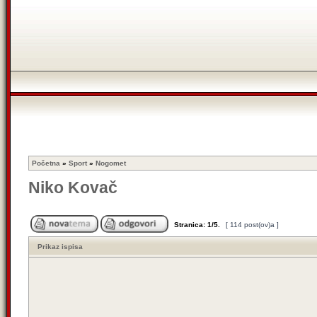
Početna
»
Sport
»
Nogomet
Niko Kovač
Stranica:
1
/
5
.
[ 114 post(ov)a ]
Prikaz ispisa