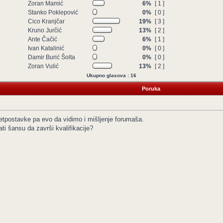
Zoran Mamić
6%
[ 1 ]
Stanko Poklepović
0%
[ 0 ]
Cico Kranjčar
19%
[ 3 ]
Kruno Jurčić
13%
[ 2 ]
Ante Čačić
6%
[ 1 ]
Ivan Katalinić
0%
[ 0 ]
Damir Burić Šolta
0%
[ 0 ]
Zoran Vulić
13%
[ 2 ]
Ukupno glasova : 16
Poruka
pretpostavke pa evo da vidimo i mišljenje forumaša.
ti šansu da završi kvalifikacije?