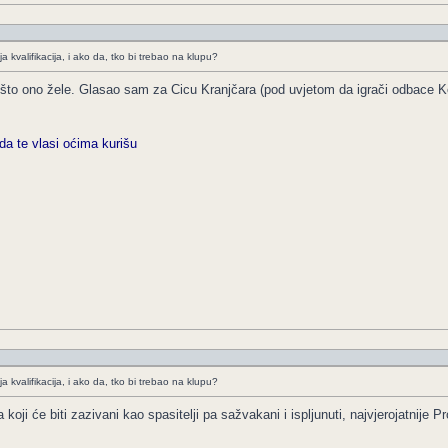
a kvalifikacija, i ako da, tko bi trebao na klupu?
eti što ono žele. Glasao sam za Cicu Kranjčara (pod uvjetom da igrači odbace 
da te vlasi oćima kurišu
a kvalifikacija, i ako da, tko bi trebao na klupu?
oji će biti zazivani kao spasitelji pa sažvakani i ispljunuti, najvjerojatnije P