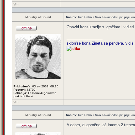
Vrh
Ministry of Sound
Naslov:
Re: Treba li Niko Kovač odstupiti prije kraj
Obaviti konzultacije s igračima i vidj
_________________
sklon'se bona Zineta sa penđera, vidiš 
Pridružen/a:
03 svi 2009, 08:25
Postovi:
43709
Lokacija:
Folklorni Jugoslaven,
praktični Hrvat
Vrh
Ministry of Sound
Naslov:
Re: Treba li Niko Kovač odstupiti prije kraj
A dobro, dugoročno još imamo 2 trenera k