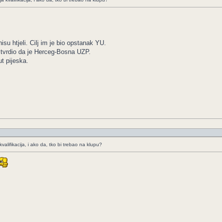
su htjeli. Cilj im je bio opstanak YU.
e tvrdio da je Herceg-Bosna UZP.
t pijeska.
kvalifikacija, i ako da, tko bi trebao na klupu?