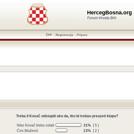
HercegBosna.org
Forum Hrvata BiH
ČPP
-
Registracija
-
Prijava
Treba li Kovač odstupiti ako da, tko bi trebao preuzeti klupu?
Niko Kovač treba ostati
31%
[ 5 ]
Ćiro Blažević
13%
[ 2 ]