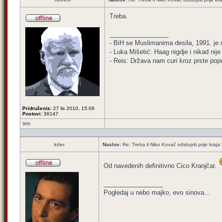
Treba.
_________________
- BiH se Muslimanima desila, 1991. je ni
- Luka Mišetić: Haag nigdje i nikad nij
- Reis: Država nam curi kroz prste popu
Pridružen/a:
27 lis 2010, 15:06
Postovi:
36147
Vrh
kiler
Naslov:
Re: Treba li Niko Kovač odstupiti prije kraja 
Od navedenih definitivno Cico Kranjčar.
_________________
Pogledaj u nebo majko, evo sinova...