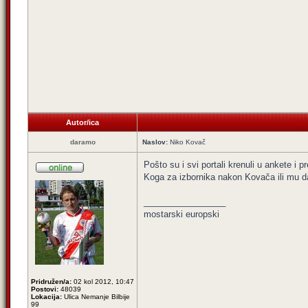
Autor/ica
daramo
Naslov:
Niko Kovač
Pošto su i svi portali krenuli u ankete i 
Koga za izbornika nakon Kovača ili mu da
_________________
mostarski europski
Pridružen/a:
02 kol 2012, 10:47
Postovi:
48039
Lokacija:
Ulica Nemanje Bilbije
99