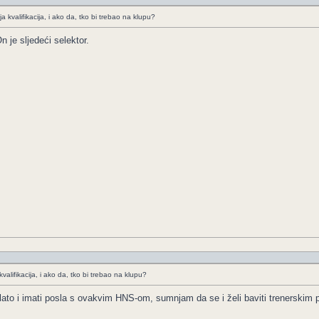
a kvalifikacija, i ako da, tko bi trebao na klupu?
 je sljedeći selektor.
kvalifikacija, i ako da, tko bi trebao na klupu?
blato i imati posla s ovakvim HNS-om, sumnjam da se i želi baviti trenerskim