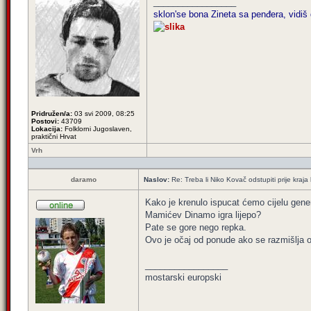
_________________
sklon'se bona Zineta sa penđera, vidiš 
Pridružen/a:
03 svi 2009, 08:25
Postovi:
43709
Lokacija:
Folklorni Jugoslaven,
praktični Hrvat
Vrh
daramo
Naslov:
Re: Treba li Niko Kovač odstupiti prije kraja 
Kako je krenulo ispucat ćemo cijelu gener
Mamićev Dinamo igra lijepo?
Pate se gore nego repka.
Ovo je očaj od ponude ako se razmišlja o
_________________
mostarski europski