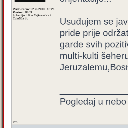
Pridružen/a:
22 lis 2010, 13:26
Postovi:
8463
Lokacija:
Ulica Rajkovačića i
Usuđujem se jav
Čalušića bb
pride prije održa
garde svih poziti
multi-kulti šehe
Jeruzalemu,Bosn
_____________
Pogledaj u nebo 
Vrh