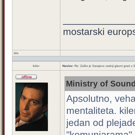
_____________
mostarski europ
Vrh
kiler
Naslov:
Re: Zašto je Sarajevo zadnji glavni grad u E
Ministry of Sound
Apsolutno, vehab
mentaliteta. kiler
jedan od plejade
"komunjarama", 