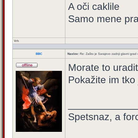
A oči caklile
Samo mene prat
Vrh
BBC
Naslov:
Re: Zašto je Sarajevo zadnji glavni grad u
Morate to uradit
Pokažite im tko
____________
Spetsnaz, a for