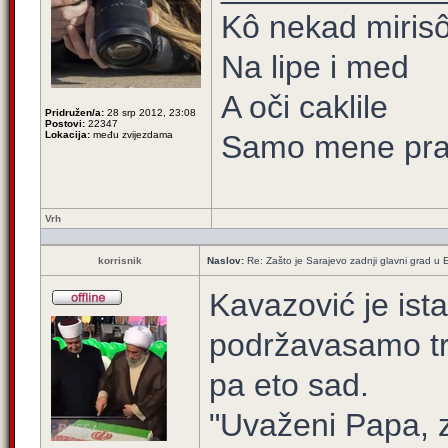
Kô nekad mirisô 
Na lipe i med
A oči caklile
Pridružen/a:
28 srp 2012, 23:08
Postovi:
22347
Lokacija:
među zvijezdama
Samo mene prat
Vrh
korrisnik
Naslov:
Re: Zašto je Sarajevo zadnji glavni grad u E
Kavazović je ist
podržavasamo tr
pa eto sad.
"Uvaženi Papa, 