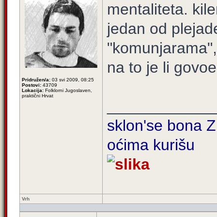
mentaliteta. kiler
jedan od plejade
"komunjarama", 
na to je li govoe
Pridružen/a:
03 svi 2009, 08:25
Postovi:
43709
Lokacija:
Folklorni Jugoslaven,
praktični Hrvat
____________
sklon'se bona Zi
oćima kurišu
Vrh