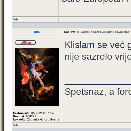
Vrh
BBC
Naslov:
Re: Zašto je Sarajevo zadnji glavni grad u
Klislam se već 
nije sazrelo vri
____________
Spetsnaz, a for
Pridružen/a:
05 lis 2010, 11:48
Postovi:
108291
Lokacija:
Županija Herceg-Bosna
Vrh