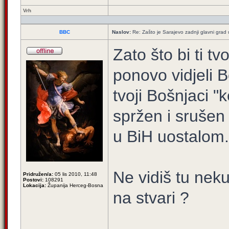
Vrh
BBC
Naslov:
Re: Zašto je Sarajevo zadnji glavni grad u
Zato što bi ti tv
ponovo vidjeli B
tvoji Bošnjaci "
spržen i srušen
u BiH uostalom.
Ne vidiš tu neku
Pridružen/a:
05 lis 2010, 11:48
Postovi:
108291
Lokacija:
Županija Herceg-Bosna
na stvari ?