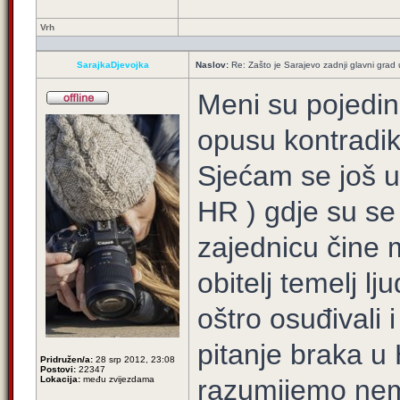
Vrh
SarajkaDjevojka
Naslov:
Re: Zašto je Sarajevo zadnji glavni grad u
Meni su pojedi
opusu kontradikt
Sjećam se još u
HR ) gdje su se
zajednicu čine 
obitelj temelj lj
oštro osuđivali i
pitanje braka u
Pridružen/a:
28 srp 2012, 23:08
Postovi:
22347
Lokacija:
među zvijezdama
razumijemo nema