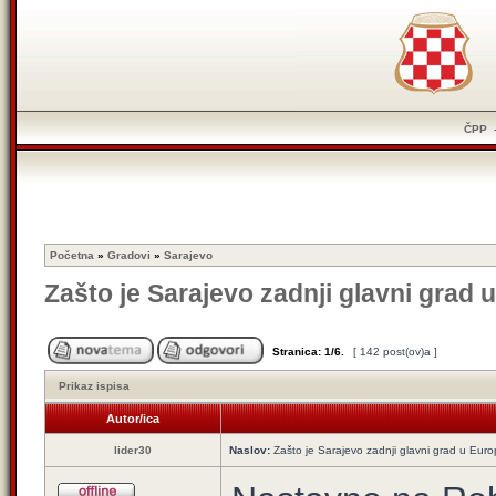
ČPP
Početna
»
Gradovi
»
Sarajevo
Zašto je Sarajevo zadnji glavni grad u
Stranica:
1
/
6
.
[ 142 post(ov)a ]
Prikaz ispisa
Autor/ica
lider30
Naslov:
Zašto je Sarajevo zadnji glavni grad u Europ