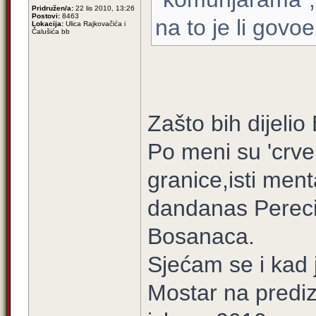
Pridružen/a:
22 lis 2010, 13:26
Postovi:
8463
na to je li govoe
Lokacija:
Ulica Rajkovačića i
Čalušića bb
Zašto bih dijelio
Po meni su 'crve
granice,isti ment
dandanas Pereci
Bosanaca.
Sjećam se i kad
Mostar na predi