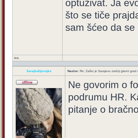
optuživat. Ja ev
što se tiče praj
sam šćeo da se 
Vrh
SarajkaDjevojka
Naslov:
Re: Zašto je Sarajevo zadnji glavni grad u
Ne govorim o f
podrumu HR. Ka
pitanje o bračnoj
____________