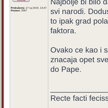
Najbolje bi bilo
Pridružen/a:
17 ruj 2015, 13:47
svi narodi. Dodus
Postovi:
3587
to ipak grad pol
faktora.
Ovako ce kao i s
znacaja opet sve
do Pape.
_____________
Recte facti feci