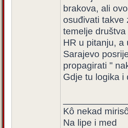
brakova, ali ov
osuđivati takve
temelje društva
HR u pitanju, a
Sarajevo posrij
propagirati " na
Gdje tu logika i
____________
Kô nekad mirisô 
Na lipe i med