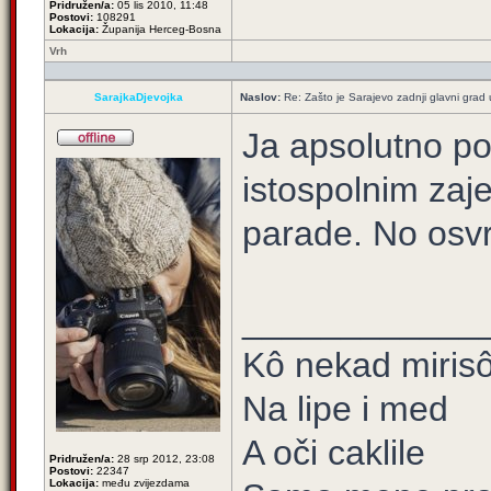
Pridružen/a:
05 lis 2010, 11:48
Postovi:
108291
Lokacija:
Županija Herceg-Bosna
Vrh
SarajkaDjevojka
Naslov:
Re: Zašto je Sarajevo zadnji glavni grad u
Ja apsolutno p
istospolnim zaj
parade. No osv
____________
Kô nekad mirisô 
Na lipe i med
A oči caklile
Pridružen/a:
28 srp 2012, 23:08
Postovi:
22347
Lokacija:
među zvijezdama