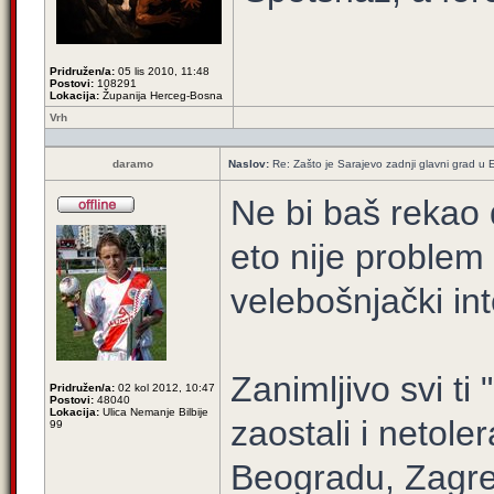
Pridružen/a:
05 lis 2010, 11:48
Postovi:
108291
Lokacija:
Županija Herceg-Bosna
Vrh
daramo
Naslov:
Re: Zašto je Sarajevo zadnji glavni grad u E
Ne bi baš rekao d
eto nije problem
velebošnjački int
Zanimljivo svi ti
Pridružen/a:
02 kol 2012, 10:47
Postovi:
48040
Lokacija:
Ulica Nemanje Bilbije
zaostali i netole
99
Beogradu, Zagreb