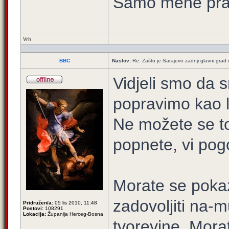
Samo mene prat
Vrh
BBC
Naslov:
Re: Zašto je Sarajevo zadnji glavni grad u
Vidjeli smo da s
popravimo kao l
Ne možete se to
popnete, vi pog
Morate se pokaz
zadovoljiti na-m
Pridružen/a:
05 lis 2010, 11:48
Postovi:
108291
Lokacija:
Županija Herceg-Bosna
tvorevine. Mora