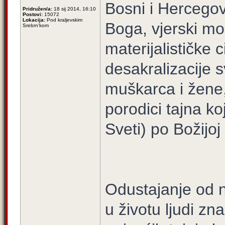
Bosni i Hercegov
Pridružen/a:
18 sij 2014, 16:10
Postovi:
15072
Lokacija:
Pod kraljevskim
Boga, vjerski mo
Srebrn'kom
materijalističke c
desakralizacije 
muškarca i žene,
porodici tajna k
Sveti) po Božijoj
Odustajanje od 
u životu ljudi zn