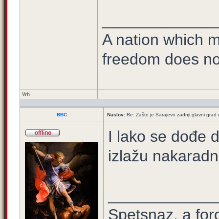
_____________
A nation which ma
freedom does no
Vrh
BBC
Naslov:
Re: Zašto je Sarajevo zadnji glavni grad u
I lako se dođe d
izlažu nakaradn
____________
Spetsnaz, a for