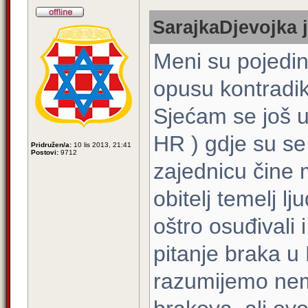
SarajkaDjevojka j
Meni su pojedi
opusu kontradikt
Sjećam se još u
HR ) gdje su se
Pridružen/a:
10 lis 2013, 21:41
Postovi:
9712
zajednicu čine 
obitelj temelj lj
oštro osuđivali i
pitanje braka u
razumijemo nema