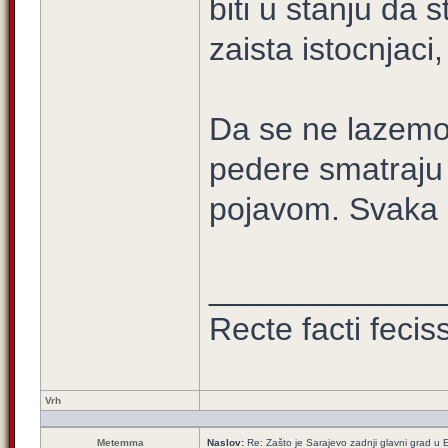
biti u stanju da 
zaista istocnjaci,
Da se ne lazemo, 
pedere smatraj
pojavom. Svaka 
_____________
Recte facti feci
Vrh
Metemma
Naslov:
Re: Zašto je Sarajevo zadnji glavni grad u E