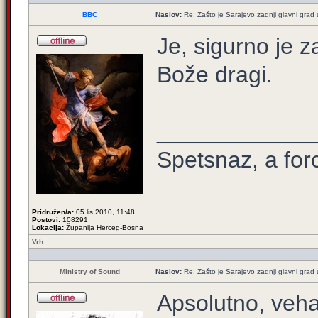
BBC
Naslov:
Re: Zašto je Sarajevo zadnji glavni grad u
Je, sigurno je z
Bože dragi.
____________
Spetsnaz, a for
Pridružen/a:
05 lis 2010, 11:48
Postovi:
108291
Lokacija:
Županija Herceg-Bosna
Vrh
Ministry of Sound
Naslov:
Re: Zašto je Sarajevo zadnji glavni grad u
Apsolutno, vehab