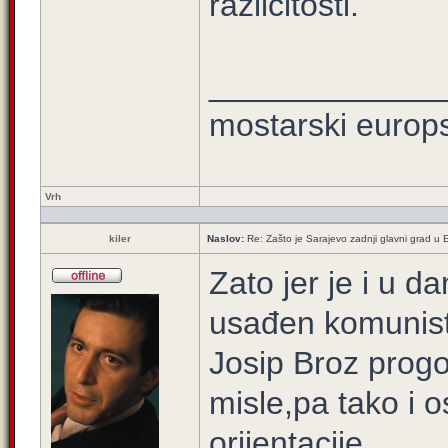
različitosti.
_____________
mostarski europ
Vrh
kiler
Naslov:
Re: Zašto je Sarajevo zadnji glavni grad u E
Zato jer je i u 
usađen komunisti
Josip Broz progon
misle,pa tako i
orijentacije...