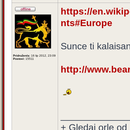
https://en.wikip
nts#Europe
Sunce ti kalaisa
Pridružen/a:
16 lip 2012, 23:09
Postovi:
15511
http://www.bea
_____________
+ Gledaj orle od 