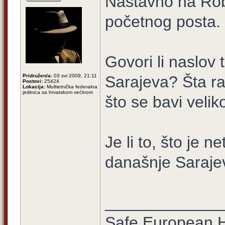
Nastavno na Robi
početnog posta.
Govori li naslov
Pridružen/a:
03 svi 2009, 21:11
Sarajeva? Šta r
Postovi:
25424
Lokacija:
Multietnička federalna
jedinica sa hrvatskom većinom
što se bavi vel
Je li to, što je n
današnje Saraje
_____________
Safe European