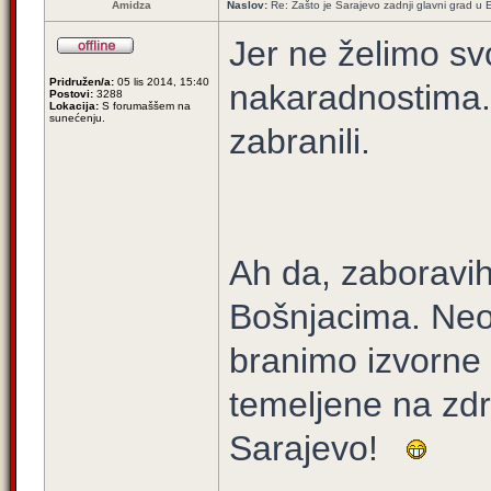
Amidza
Naslov:
Re: Zašto je Sarajevo zadnji glavni grad u E
Jer ne želimo svo
Pridružen/a:
05 lis 2014, 15:40
nakaradnostima. Š
Postovi:
3288
Lokacija:
S forumaššem na
sunećenju.
zabranili.
Ah da, zaboravih 
Bošnjacima. Ne
branimo izvorne 
temeljene na zdr
Sarajevo!