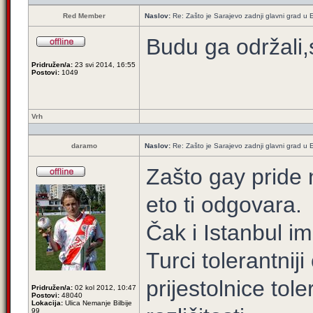
Red Member
Naslov:
Re: Zašto je Sarajevo zadnji glavni grad u E
Budu ga održali,
Pridružen/a:
23 svi 2014, 16:55
Postovi:
1049
Vrh
daramo
Naslov:
Re: Zašto je Sarajevo zadnji glavni grad u E
Zašto gay pride 
eto ti odgovara.
Čak i Istanbul im
Turci tolerantni
prijestolnice tole
Pridružen/a:
02 kol 2012, 10:47
Postovi:
48040
Lokacija:
Ulica Nemanje Bilbije
99