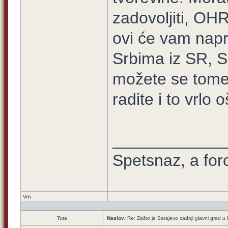
zadovoljiti, OHR
ovi će vam nap
Srbima iz SR, S
možete se tome o
radite i to vrlo o
____________
Spetsnaz, a for
Vrh
Tuta
Naslov:
Re: Zašto je Sarajevo zadnji glavni grad u E