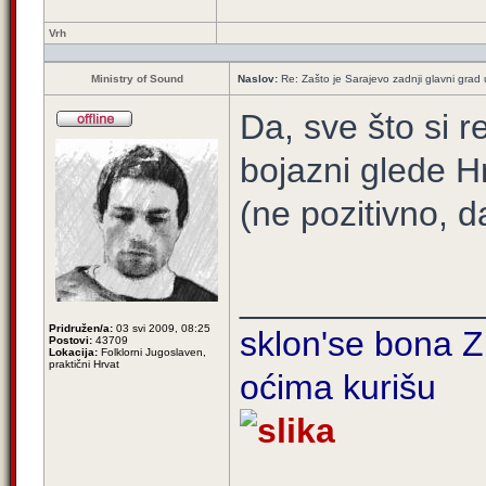
Vrh
Ministry of Sound
Naslov:
Re: Zašto je Sarajevo zadnji glavni grad u
Da, sve što si r
bojazni glede H
(ne pozitivno, 
____________
Pridružen/a:
03 svi 2009, 08:25
sklon'se bona Zi
Postovi:
43709
Lokacija:
Folklorni Jugoslaven,
praktični Hrvat
oćima kurišu