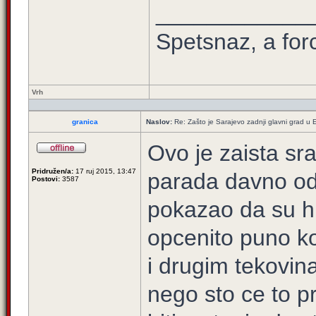
____________
Spetsnaz, a for
Vrh
granica
Naslov:
Re: Zašto je Sarajevo zadnji glavni grad u E
Ovo je zaista s
Pridružen/a:
17 ruj 2015, 13:47
parada davno odr
Postovi:
3587
pokazao da su hr
opcenito puno k
i drugim tekovin
nego sto ce to p