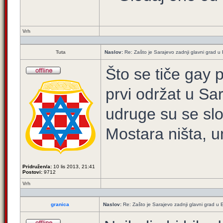
Vrh
Tuta
Naslov:
Re: Zašto je Sarajevo zadnji glavni grad u E
Što se tiče gay
prvi održat u Sar
udruge su se slo
Mostara ništa, 
Pridružen/a:
10 lis 2013, 21:41
Postovi:
9712
Vrh
granica
Naslov:
Re: Zašto je Sarajevo zadnji glavni grad u E