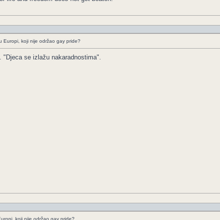
 Europi, koji nije održao gay pride?
a. "Djeca se izlažu nakaradnostima".
uropi, koji nije održao gay pride?