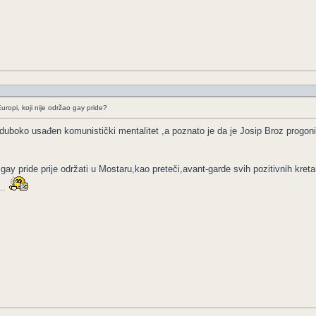
uropi, koji nije održao gay pride?
duboko usađen komunistički mentalitet ,a poznato je da je Josip Broz progoni
ay pride prije održati u Mostaru,kao preteči,avant-garde svih pozitivnih kret
..