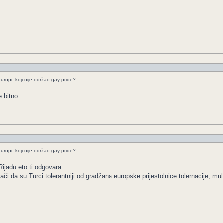
uropi, koji nije održao gay pride?
 bitno.
uropi, koji nije održao gay pride?
Rijadu eto ti odgovara.
či da su Turci tolerantniji od gradžana europske prijestolnice tolernacije, multi