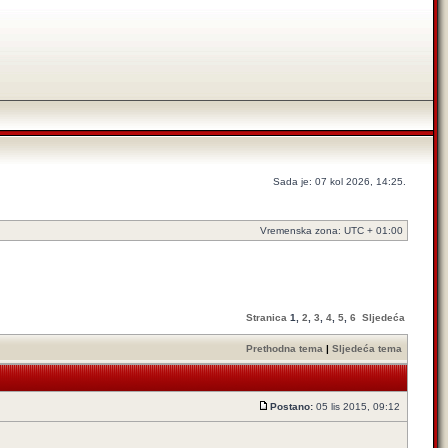
Sada je: 07 kol 2026, 14:25.
Vremenska zona: UTC + 01:00
Stranica
1
,
2
,
3
,
4
,
5
,
6
Sljedeća
Prethodna tema
|
Sljedeća tema
Postano:
05 lis 2015, 09:12