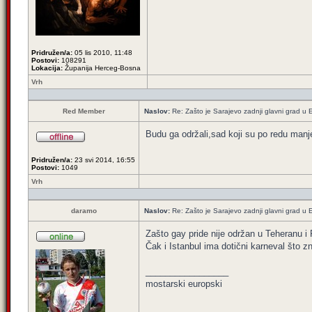
Pridružen/a:
05 lis 2010, 11:48
Postovi:
108291
Lokacija:
Županija Herceg-Bosna
Vrh
Red Member
Naslov:
Re: Zašto je Sarajevo zadnji glavni grad u E
Budu ga održali,sad koji su po redu manje
Pridružen/a:
23 svi 2014, 16:55
Postovi:
1049
Vrh
daramo
Naslov:
Re: Zašto je Sarajevo zadnji glavni grad u E
Zašto gay pride nije održan u Teheranu i 
Čak i Istanbul ima dotični karneval što zna
_________________
mostarski europski