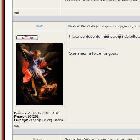
Vrh
BBC
Naslov:
Re: Zašto je Sarajevo zadnji glavni grad u
I lako se dođe do mini suknji i dekolte
_________________
Spetsnaz, a force for good.
Pridružen/a:
05 lis 2010, 11:48
Postovi:
108291
Lokacija:
Županija Herceg-Bosna
Vrh
daramo
Naslov:
Re: Zašto je Sarajevo zadnji glavni grad u E