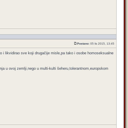
Postano:
05 lis 2015, 13:45
o i likvidirao sve koji drugačije misle,pa tako i osobe homoseksualne
anja u ovoj zemlji,nego u multi-kulti šeheru,tolerantnom,europskom