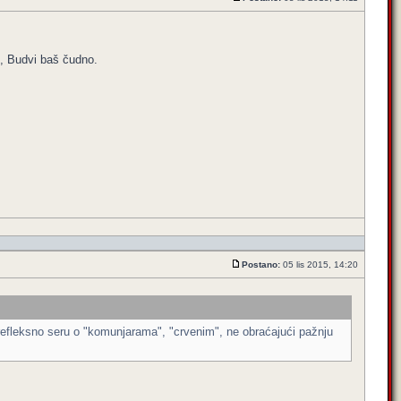
tu, Budvi baš čudno.
Postano:
05 lis 2015, 14:20
koji refleksno seru o "komunjarama", "crvenim", ne obraćajući pažnju