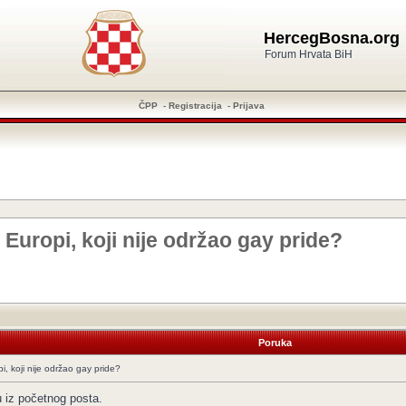
HercegBosna.org
Forum Hrvata BiH
ČPP
-
Registracija
-
Prijava
 Europi, koji nije održao gay pride?
Poruka
i, koji nije održao gay pride?
 iz početnog posta.