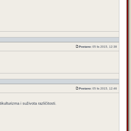
Postano:
05 lis 2015, 12:38
Postano:
05 lis 2015, 12:46
kulturizma i suživota različitosti.