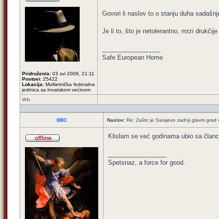
Govori li naslov to o stanju duha sadaš
Je li to, što je netolerantno, mrzi drukči
_________________
Safe European Home
Pridružen/a:
03 svi 2009, 21:11
Postovi:
25422
Lokacija:
Multietnička federalna
jedinica sa hrvatskom većinom
Vrh
BBC
Naslov:
Re: Zašto je Sarajevo zadnji glavni grad u
Klislam se već godinama ubio sa članci
_________________
Spetsnaz, a force for good.