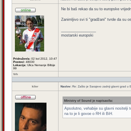
Ne bi baš rekao da su to europske vrijedno
Zanimljivo svi ti "gradžani" tvrde da su o
_________________
mostarski europski
Pridružen/a:
02 kol 2012, 10:47
Postovi:
48030
Lokacija:
Ulica Nemanje Bilbije
99
Vrh
kiler
Naslov:
Re: Zašto je Sarajevo zadnji glavni grad u E
Ministry of Sound je napisao/la:
Apsolutno, vehabije su glavni nositelji t
na to je li govoe o RH ili BiH.