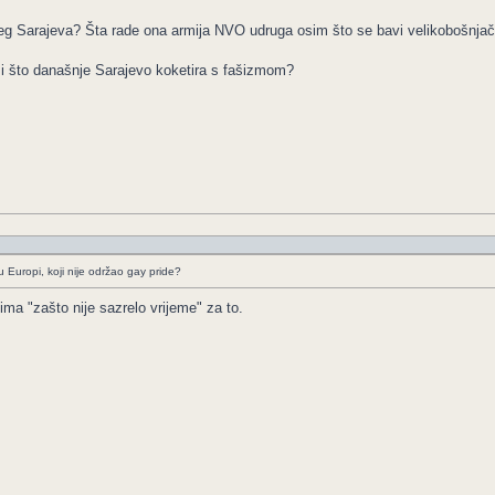
njeg Sarajeva? Šta rade ona armija NVO udruga osim što se bavi velikobošnj
je i što današnje Sarajevo koketira s fašizmom?
 Europi, koji nije održao gay pride?
ma "zašto nije sazrelo vrijeme" za to.