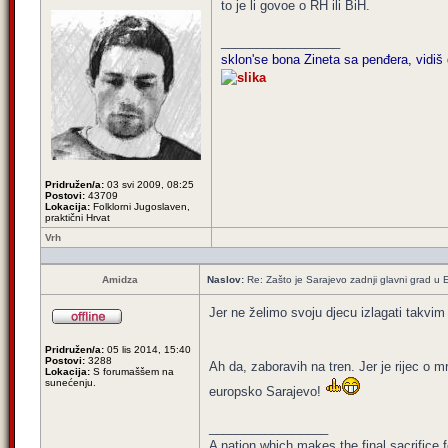
to je li govoe o RH ili BiH.
_________________
sklon'se bona Zineta sa penđera, vidiš 
Pridružen/a:
03 svi 2009, 08:25
Postovi:
43709
Lokacija:
Folklorni Jugoslaven,
praktični Hrvat
Vrh
Amidza
Naslov:
Re: Zašto je Sarajevo zadnji glavni grad u E
Jer ne želimo svoju djecu izlagati takvim 
Pridružen/a:
05 lis 2014, 15:40
Postovi:
3288
Ah da, zaboravih na tren. Jer je rijec o
Lokacija:
S forumaššem na
sunećenju.
europsko Sarajevo!
_________________
A nation which makes the final sacrifice 