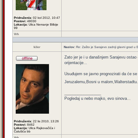
Pridružen/a:
02 kol 2012, 10:47
Postovi:
48030
Lokacija:
Ulica Nemanje Bilbije
99
Vrh
kiler
Naslov:
Re: Zašto je Sarajevo zadnji glavni grad u E
Zato jer je i u današnjem Sarajevu ostao 
orijentacije...
Usuđujem se javno prognozirati da će se g
Jeruzalemu,Bosni u malom,Walterstadtu.
_________________
Pogledaj u nebo majko, evo sinova...
Pridružen/a:
22 lis 2010, 13:26
Postovi:
8462
Lokacija:
Ulica Rajkovačića i
Čalušića bb
Vrh