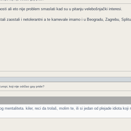
sti ali eto nije problem smaslati kad su u pitanju velebošnjački interesi.
stali zaostali i netolerantni a te karnevale imamo i u Beogradu, Zagrebu, Spli
uropi, koji nije održao gay pride?
og mentaliteta. kiler, reci da trolaš, molim te, ili si jedan od plejade idiota 