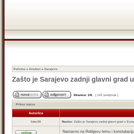
Početna
»
Gradovi
»
Sarajevo
Zašto je Sarajevo zadnji glavni grad u
Stranica:
1
/
6
.
[ 142 post(ov)a ]
Prikaz ispisa
Autor/ica
lider30
Naslov:
Zašto je Sarajevo zadnji glavni grad u Europ
Nastavno na Robijevu temu i konstataciju