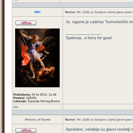
BBC
Naslov:
Re: Zašto je Sarajevo zadnji glavni grad u
Je, sigurno je zadržao "komunistički me
_________________
Spetsnaz, a force for good.
Pridružen/a:
05 lis 2010, 11:48
Postovi:
108291
Lokacija:
Županija Herceg-Bosna
Vrh
Ministry of Sound
Naslov:
Re: Zašto je Sarajevo zadnji glavni grad u
Apsolutno, vehabije su glavni nositelji 