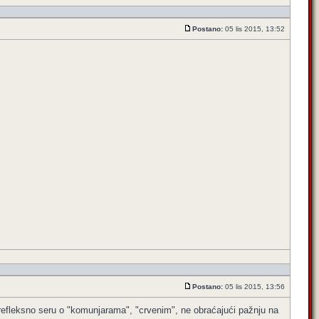
Postano:
05 lis 2015, 13:52
Postano:
05 lis 2015, 13:56
koji refleksno seru o "komunjarama", "crvenim", ne obraćajući pažnju na