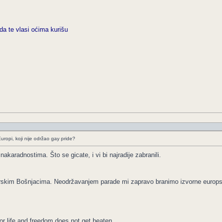
da te vlasi oćima kurišu
uropi, koji nije održao gay pride?
nakaradnostima. Što se gicate, i vi bi najradije zabranili.
 mrskim Bošnjacima. Neodržavanjem parade mi zapravo branimo izvorne europske
for life and freedom does not get beaten.