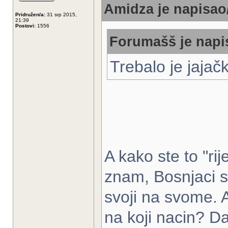
Amidza je napisao/
Pridružen/a:
31 srp 2015,
21:39
Postovi:
1556
Forumašš je napis
Trebalo je jajač
A kako ste to "ri
znam, Bosnjaci s
svoji na svome. A 
na koji nacin? Da