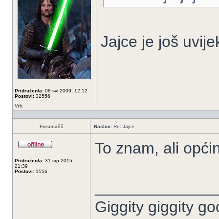
Jajce je još uvij
Pridružen/a:
08 svi 2009, 12:12
Postovi:
32556
Vrh
Forumašš
Naslov:
Re: Jajce
To znam, ali općina
Pridružen/a:
31 srp 2015,
21:39
Postovi:
1556
______________
Giggity giggity go