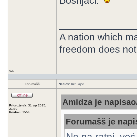
Bosnjaci:
______________
A nation which mak
freedom does not
Vrh
Forumašš
Naslov:
Re: Jajce
Amidza je napisao/
Pridružen/a:
31 srp 2015,
21:39
Postovi:
1556
Forumašš je napis
Ne na ratni, već