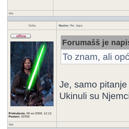
Vrh
Ceha
Naslov:
Re: Jajce
Forumašš je napi
To znam, ali opći
Je, samo pitanje 
Ukinuli su Njemc
Pridružen/a:
08 svi 2009, 12:12
Postovi:
32556
Vrh