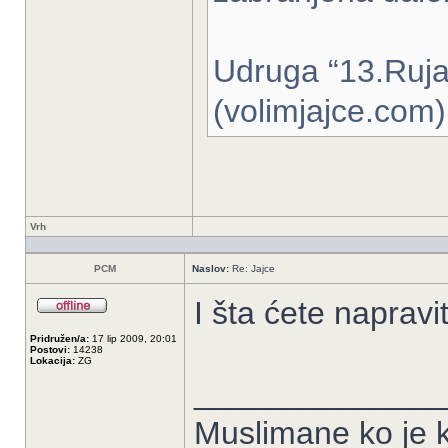
Udruga “13.Ruja
(volimjajce.com)
Vrh
PCM
Naslov:
Re: Jajce
I šta ćete napravi
Pridružen/a:
17 lip 2009, 20:01
Postovi:
14238
Lokacija:
ZG
______________
Muslimane ko je k