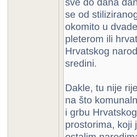
sve do dana dana
se od stilizirano
okomito u dvades
pleterom ili hrv
Hrvatskog narod
sredini.
Dakle, tu nije ri
na što komunalni
i grbu Hrvatskog
prostorima, koji
ostalim narodima