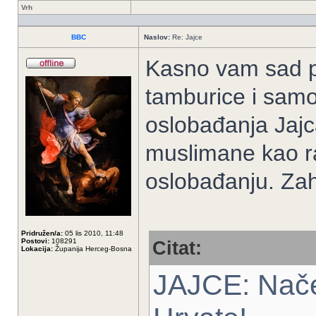
Vrh
BBC
Naslov:
Re: Jajce
Kasno vam sad pla
tamburice i samo
oslobađanja Jajca
muslimane kao r
oslobađanju. Zah
Pridružen/a:
05 lis 2010, 11:48
Postovi:
108291
Citat:
Lokacija:
Županija Herceg-Bosna
JAJCE: Nače