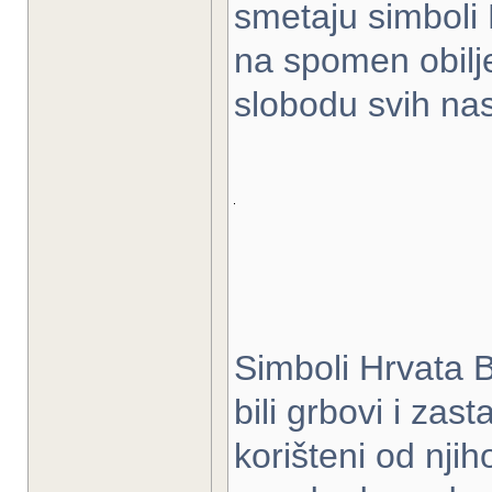
smetaju simboli 
na spomen obiljež
slobodu svih na
Simboli Hrvata 
bili grbovi i zas
korišteni od nji