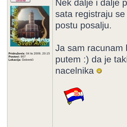
Nek dalje i dalje p
sata registraju se 
postu posalju.
Ja sam racunam b
Pridružen/a:
04 lis 2009, 20:15
putem :) da je tak
Postovi:
907
Lokacija:
Dobretići
nacelnika