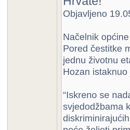
Hrvate!
Objavljeno 19.0
Načelnik općine
Pored čestitke 
jednu životnu e
Hozan istaknuo j
“Iskreno se na
svjedodžbama koje
diskriminirajući
neće željeti prim