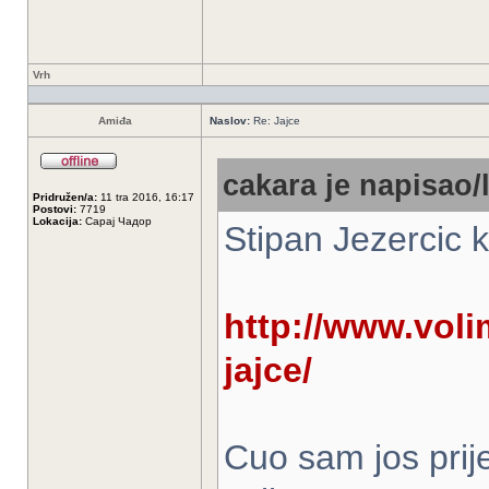
Vrh
Amiđa
Naslov:
Re: Jajce
cakara je napisao/l
Pridružen/a:
11 tra 2016, 16:17
Postovi:
7719
Lokacija:
Сарај Чадор
Stipan Jezercic 
http://www.volim
jajce/
Cuo sam jos prije