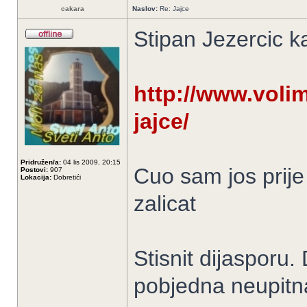
cakara
Naslov:
Re: Jajce
Stipan Jezercic k
http://www.volim
jajce/
Pridružen/a:
04 lis 2009, 20:15
Cuo sam jos prije 
Postovi:
907
Lokacija:
Dobretići
zalicat
Stisnit dijasporu
pobjedna neupitna