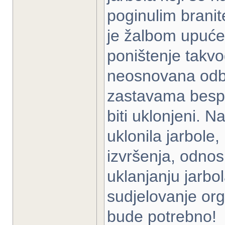
poginulim brani
je žalbom upuće
poništenje takvog
neosnovana odbi
zastavama bespra
biti uklonjeni. 
uklonila jarbole,
izvršenja, odnos
uklanjanju jarbo
sudjelovanje org
bude potrebno!