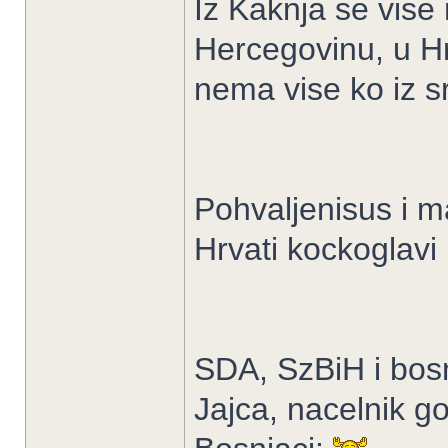
Iz Kaknja se vise n
Hercegovinu, u Hr
nema vise ko iz s
Pohvaljenisus i ma
Hrvati kockoglavi
SDA, SzBiH i bosn
Jajca, nacelnik go