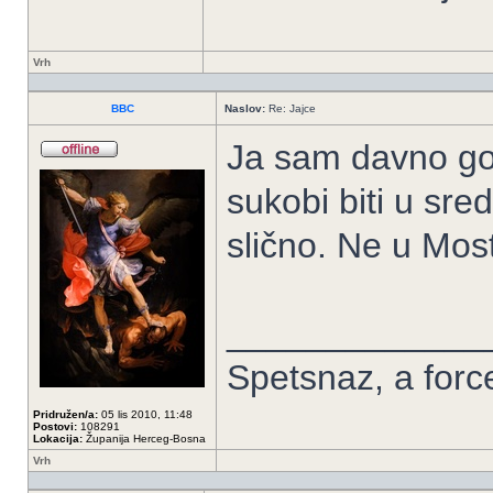
Vrh
BBC
Naslov:
Re: Jajce
Ja sam davno go
sukobi biti u sre
slično. Ne u Most
_____________
Spetsnaz, a forc
Pridružen/a:
05 lis 2010, 11:48
Postovi:
108291
Lokacija:
Županija Herceg-Bosna
Vrh