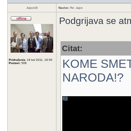
Jajce10
Naslov:
Re: Jajce
Podgrijava se at
Citat:
KOME SMET
Pridružen/a:
19 kol 2011, 16:50
Postovi:
508
NARODA!?