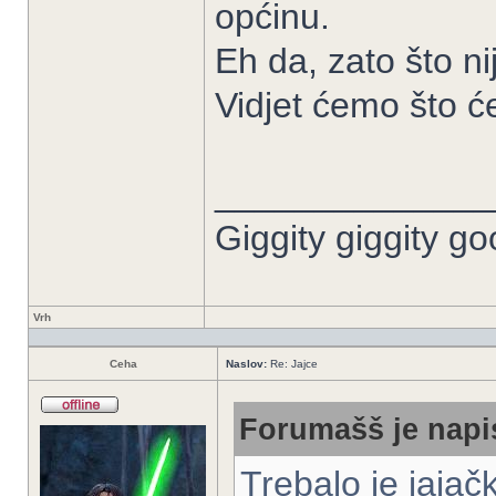
općinu.
Eh da, zato što nij
Vidjet ćemo što će
______________
Giggity giggity go
Vrh
Ceha
Naslov:
Re: Jajce
Forumašš je napi
Trebalo je jajač