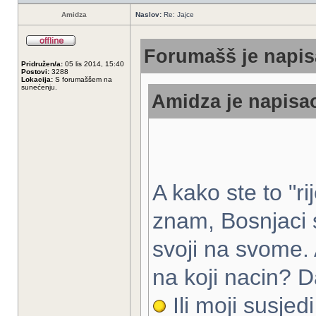
Amidza
Naslov:
Re: Jajce
Forumašš je napis
Pridružen/a:
05 lis 2014, 15:40
Postovi:
3288
Lokacija:
S forumaššem na
sunećenju.
Amidza je napisao
A kako ste to "ri
znam, Bosnjaci 
svoji na svome. A
na koji nacin? D
Ili moji susjed