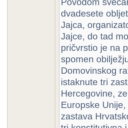
Povodom svečano
dvadesete oblje
Jajca, organizat
Jajce, do tad m
pričvrstio je na
spomen obilježju
Domovinskog rata
istaknute tri za
Hercegovine, zem
Europske Unije, 
zastava Hrvatsk
tri konstitutivn