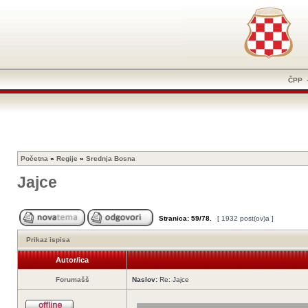
ČPP
Početna
»
Regije
»
Srednja Bosna
Jajce
Stranica:
59
/
78
.
[ 1932 post(ov)a ]
Prikaz ispisa
Autor/ica
Forumašš
Naslov:
Re: Jajce