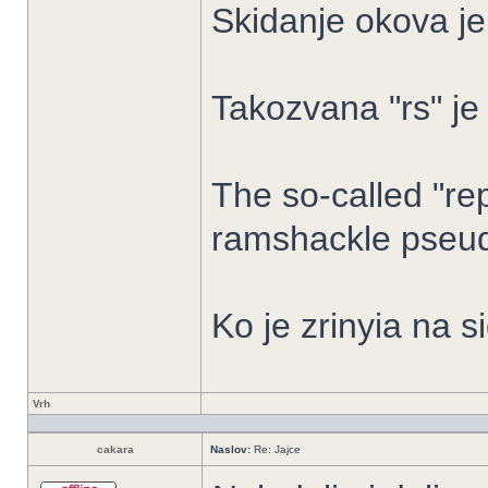
Skidanje okova je
Takozvana "rs" je
The so-called "rep
ramshackle pseud
Ko je zrinyia na s
Vrh
cakara
Naslov:
Re: Jajce