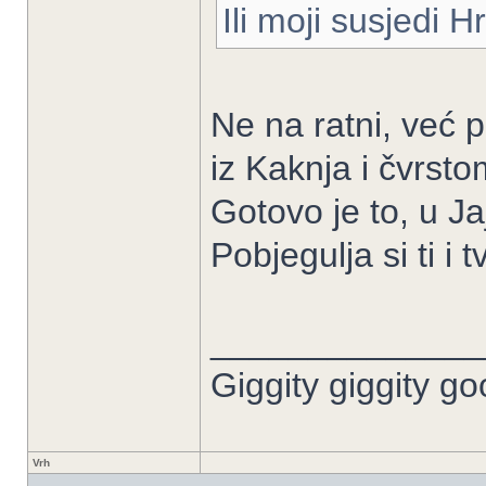
Ili moji susjedi 
Ne na ratni, već 
iz Kaknja i čvrst
Gotovo je to, u J
Pobjegulja si ti i 
______________
Giggity giggity go
Vrh