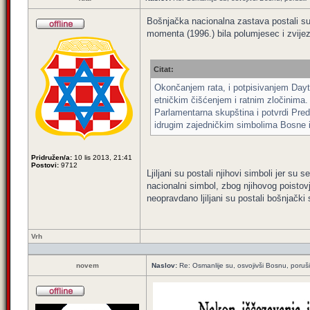
Bošnjačka nacionalna zastava postali su
momenta (1996.) bila polumjesec i zvije
Citat:
Okončanjem rata, i potpisivanjem Dayto
etničkim čišćenjem i ratnim zločinima
Parlamentarna skupština i potvrdi Pred
idrugim zajedničkim simbolima Bosne i
Pridružen/a:
10 lis 2013, 21:41
Postovi:
9712
Ljiljani su postali njihovi simboli jer su
nacionalni simbol, zbog njihovog poisto
neopravdano ljiljani su postali bošnjački 
Vrh
novem
Naslov:
Re: Osmanlije su, osvojivši Bosnu, poruši