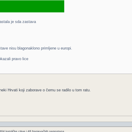
astala je sda zastava
astave nisu blagonaklono primljene u europi.
kazali pravo lice
neki Hrvati koji zaborave o čemu se radilo u tom ratu.
 464 katoličke crkve i 48 franjevačkih samostana