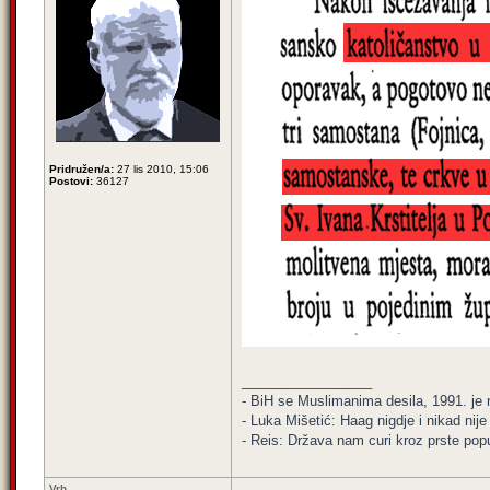
Pridružen/a:
27 lis 2010, 15:06
Postovi:
36127
_________________
- BiH se Muslimanima desila, 1991. je ni
- Luka Mišetić: Haag nigdje i nikad nij
- Reis: Država nam curi kroz prste popu
Vrh