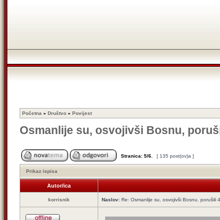
Početna
»
Društvo
»
Povijest
Osmanlije su, osvojivši Bosnu, poruši
Stranica:
5
/
6
.
[ 135 post(ov)a ]
Prikaz ispisa
Autor/ica
korrisnik
Naslov:
Re: Osmanlije su, osvojivši Bosnu, porušili 