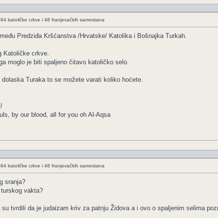
464 katoličke crkve i 48 franjevačkih samostana
 između Predziđa Kršćanstva /Hrvatske/ Katolika i Bošnajka Turkah.
g Katoličke crkve.
a moglo je biti spaljeno čitavo katoličko selo.
je dolaska Turaka to se možete varati koliko hoćete.
!
ls, by our blood, all for you oh Al-Aqsa
464 katoličke crkve i 48 franjevačkih samostana
og sranja?
 turskog vakta?
 su tvrdili da je judaizam kriv za patnju Židova a i ovo o spaljenim selima poz