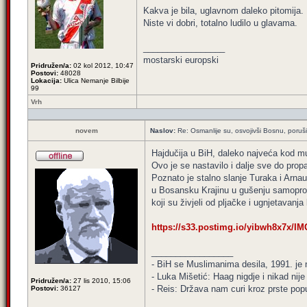
Kakva je bila, uglavnom daleko pitomija.
Niste vi dobri, totalno ludilo u glavama.
_________________
mostarski europski
Pridružen/a:
02 kol 2012, 10:47
Postovi:
48028
Lokacija:
Ulica Nemanje Bilbije
99
Vrh
novem
Naslov:
Re: Osmanlije su, osvojivši Bosnu, poruši
Hajdučija u BiH, daleko najveća kod mus
Ovo je se nastavilo i dalje sve do pro
Poznato je stalno slanje Turaka i Arnau
u Bosansku Krajinu u gušenju samoprogl
koji su živjeli od pljačke i ugnjetavanja
https://s33.postimg.io/yibwh8x7x/IM
_________________
- BiH se Muslimanima desila, 1991. je ni
- Luka Mišetić: Haag nigdje i nikad nij
Pridružen/a:
27 lis 2010, 15:06
- Reis: Država nam curi kroz prste popu
Postovi:
36127