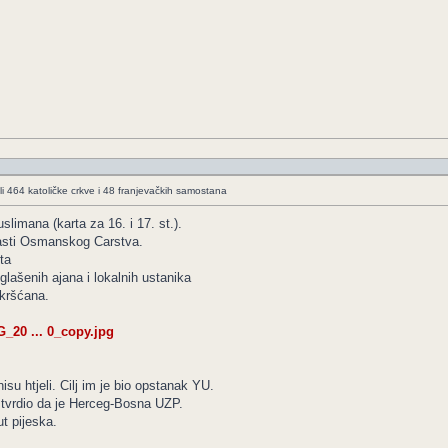
li 464 katoličke crkve i 48 franjevačkih samostana
limana (karta za 16. i 17. st.).
pasti Osmanskog Carstva.
ta
ašenih ajana i lokalnih ustanika
 kršćana.
G_20 ... 0_copy.jpg
su htjeli. Cilj im je bio opstanak YU.
e tvrdio da je Herceg-Bosna UZP.
t pijeska.