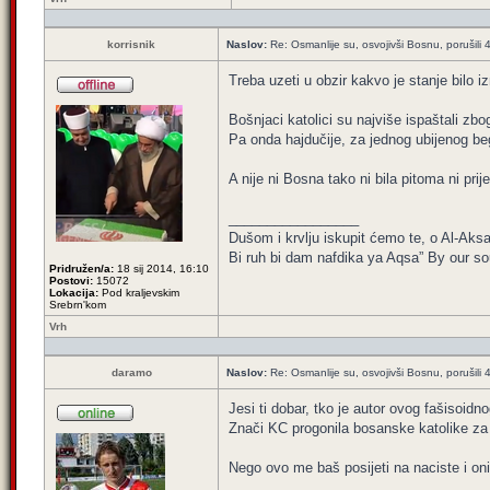
korrisnik
Naslov:
Re: Osmanlije su, osvojivši Bosnu, porušili 
Treba uzeti u obzir kakvo je stanje bilo
Bošnjaci katolici su najviše ispaštali zbo
Pa onda hajdučije, za jednog ubijenog beg
A nije ni Bosna tako ni bila pitoma ni pri
_________________
Dušom i krvlju iskupit ćemo te, o Al-Aksa
Bi ruh bi dam nafdika ya Aqsa” By our sou
Pridružen/a:
18 sij 2014, 16:10
Postovi:
15072
Lokacija:
Pod kraljevskim
Srebrn'kom
Vrh
daramo
Naslov:
Re: Osmanlije su, osvojivši Bosnu, porušili 
Jesi ti dobar, tko je autor ovog fašisoidn
Znači KC progonila bosanske katolike za
Nego ovo me baš posijeti na naciste i oni