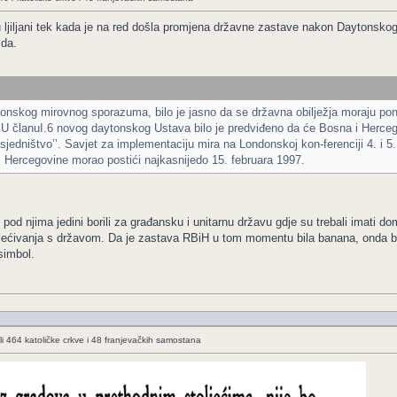
 ljiljani tek kada je na red došla promjena državne zastave nakon Daytonskog
zda.
nskog mirovnog sporazuma, bilo je jasno da se državna obilježja moraju ponovo 
. U članuI.6 novog daytonskog Ustava bilo je predviđeno da će Bosna i Herce
sjedništvo’’. Savjet za implementaciju mira na Londonskoj kon-ferenciji 4. i 
 Hercegovine morao postići najkasnijedo 15. februara 1997.
 se pod njima jedini borili za građansku i unitarnu državu gdje su trebali imati 
vjećivanja s državom. Da je zastava RBiH u tom momentu bila banana, onda bi 
simbol.
li 464 katoličke crkve i 48 franjevačkih samostana