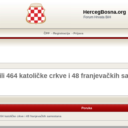
HercegBosna.org
Forum Hrvata BiH
ČPP
-
Registracija
-
Prijava
li 464 katoličke crkve i 48 franjevačkih 
Poruka
464 katoličke crkve i 48 franjevačkih samostana