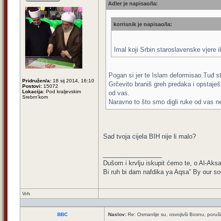
Adler je napisao/la:
korrisnik je napisao/la:
Imal koji Srbin staroslavenske vjere i
Pogan si jer te Islam deformisao.Tuđ st
Pridružen/a:
18 sij 2014, 16:10
Grčevito braniš greh predaka i opstaješ u
Postovi:
15072
Lokacija:
Pod kraljevskim
od vas.
Srebrn'kom
Naravno to što smo digli ruke od vas ne
Sad tvoja cijela BIH nije li malo?
_________________
Dušom i krvlju iskupit ćemo te, o Al-Aksa
Bi ruh bi dam nafdika ya Aqsa” By our sou
Vrh
BBC
Naslov:
Re: Osmanlije su, osvojivši Bosnu, poruši