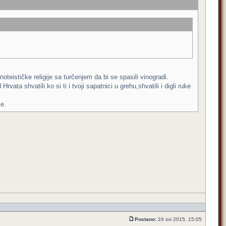
eističke religije sa turčenjem da bi se spasili vinogradi.
ata shvatili ko si ti i tvoji sapatnici u grehu,shvatili i digli ruke
je.
Postano:
24 svi 2015, 15:05