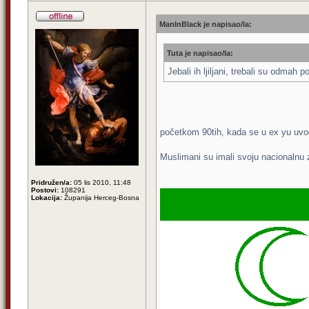
ManInBlack je napisao/la:
Tuta je napisao/la:
Jebali ih ljiljani, trebali su odmah 
početkom 90tih, kada se u ex yu uvod
Muslimani su imali svoju nacionalnu za
Pridružen/a:
05 lis 2010, 11:48
Postovi:
108291
Lokacija:
Županija Herceg-Bosna