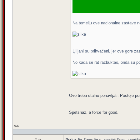
Na temelju ove nacionalne zastave n
Ljiljani su prihvaćeni, jer ove gore z
No kada se rat razbuktao, onda su po
Ovo treba stalno ponavljati. Postoje po
_________________
Spetsnaz, a force for good.
Vrh
Tuta
Naslov:
Re: Osmanlije su, osvojivši Bosnu, porušili