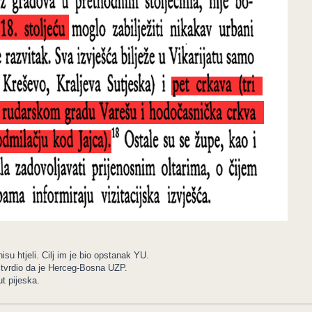
su htjeli. Cilj im je bio opstanak YU.
e tvrdio da je Herceg-Bosna UZP.
t pijeska.