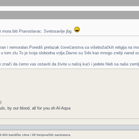
li mora biti Pravoslavac. Svetosavlje jbg.
ran i nemoralan.Porediš prelazak čovečanstva sa višebožačkih religija na monot
 tom zlu.To je tvoja slobodna volja.Davno su Srbi kao mnogo zreliji narod od Hrv
 znači da ćemo vas ostaviti da živite u našoj kući i jedete hleb sa naše zeml
!
ls, by our blood, all for you oh Al-Aqsa
li 464 katoličke crkve i 48 franjevačkih samostana