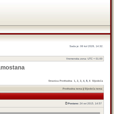
Sada je: 06 kol 2026, 14:32.
Vremenska zona: UTC + 01:00
samostana
Stranica
Prethodna
1
,
2
,
3
,
4
,
5
,
6
Sljedeća
Prethodna tema
|
Sljedeća tema
Postano:
24 svi 2015, 14:57