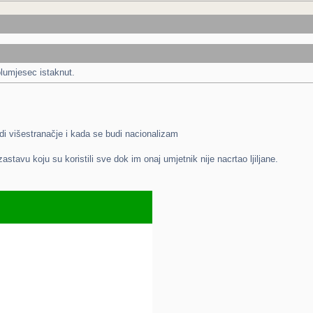
polumjesec istaknut.
i višestranačje i kada se budi nacionalizam
stavu koju su koristili sve dok im onaj umjetnik nije nacrtao ljiljane.