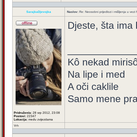
SarajkaDjevojka
Naslov:
Re: Neosobni prijedlozi i mišljenja u vezi
Djeste, šta ima
____________
Kô nekad mirisô 
Na lipe i med
A oči caklile
Samo mene prat
Pridružen/a:
28 srp 2012, 23:08
Postovi:
22347
Lokacija:
među zvijezdama
Vrh