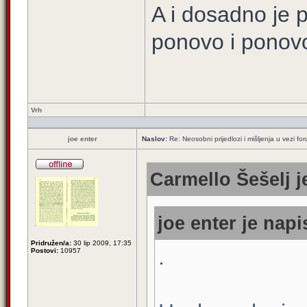
A i dosadno je p
ponovo i ponov
Vrh
joe enter
Naslov:
Re: Neosobni prijedlozi i mišljenja u vezi fo
Carmello Šešelj j
joe enter je napi
Pridružen/a:
30 lip 2009, 17:35
.
Postovi:
10957