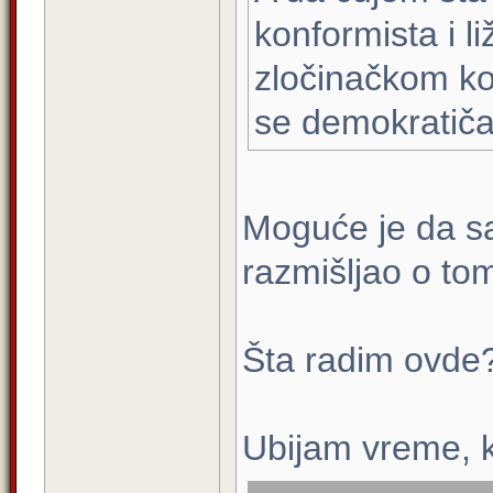
konformista i 
zločinačkom koj
se demokratiča
Moguće je da sa
razmišljao o to
Šta radim ovde
Ubijam vreme, ka