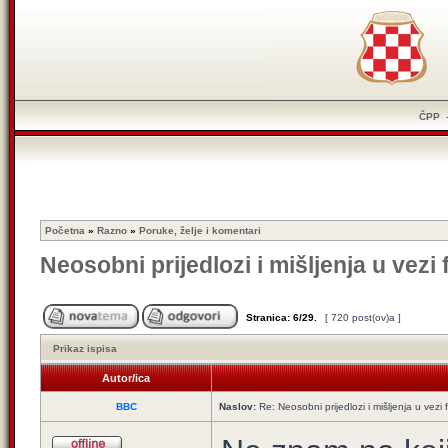
ČPP
Početna
»
Razno
»
Poruke, želje i komentari
Neosobni prijedlozi i mišljenja u vezi
Stranica:
6
/
29
.
[ 720 post(ov)a ]
Prikaz ispisa
Autor/ica
BBC
Naslov:
Re: Neosobni prijedlozi i mišljenja u vezi