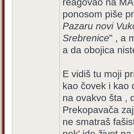
reagovao na MA
ponosom piše pr
Pazaru novi Vuko
Srebrenice
" , a 
a da obojica nist
E vidiš tu moji p
kao čovek i kao 
na ovakvo šta , 
Prekopavača zaj
ne smatraš faši
nek' ide život pa