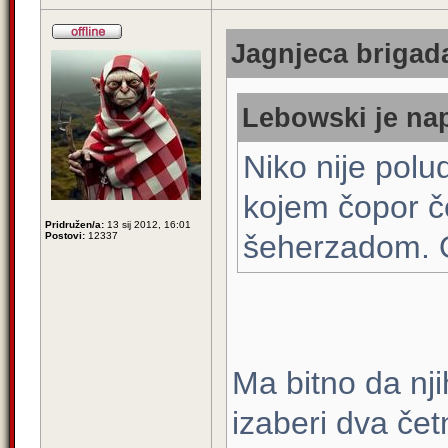
Jagnjeca brigada
Lebowski je nap
Niko nije pol
kojem čopor če
Pridružen/a:
13 sij 2012, 16:01
šeherzadom. O
Postovi:
12337
Ma bitno da nji
izaberi dva čet