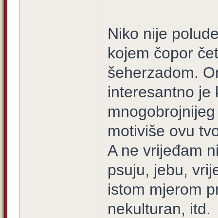
Niko nije polud
kojem čopor četn
šeherzadom. On
interesantno je 
mnogobrojnijeg n
motiviše ovu t
A ne vrijeđam ni
psuju, jebu, vri
istom mjerom pro
nekulturan, itd.