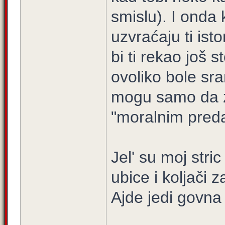
smislu). I onda 
uzvraćaju ti is
bi ti rekao još 
ovoliko bole sra
mogu samo da za
"moralnim pred
Jel' su moj stric
ubice i koljači z
Ajde jedi govna 