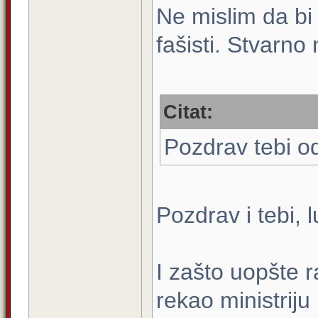
Ne mislim da bi 
fašisti. Stvarno
Citat:
Pozdrav tebi od
Pozdrav i tebi, l
I zašto uopšte 
rekao ministriju