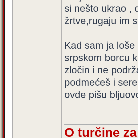
si nešto ukrao ,
žrtve,rugaju im se
Kad sam ja loše
srpskom borcu koj
zločin i ne podr
podmećeš i sere
ovde pišu bljuov
_____________
O turčine z