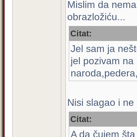
Mislim da nema 
obrazložiću...
Citat:
Jel sam ja neš
jel pozivam na 
naroda,pedera,
Nisi slagao i ne
Citat:
A da čujem šta t