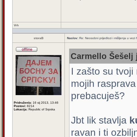
Vrh
storaB
Naslov:
Re: Neosobni prijedlozi i mišljenja u vezi
Carmello Šešelj 
I zašto su tvoj
mojih rasprava
prebacuješ?
Pridružen/a:
16 sij 2013, 13:46
Postovi:
8214
Lokacija:
Republic of Srpska
Jbt lik stavlja
k
ravan i ti ozbi