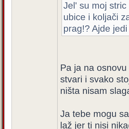
Jel' su moj stric
ubice i koljači z
prag!? Ajde jedi
Pa ja na osnovu 
stvari i svako sto
ništa nisam slaga
Ja tebe mogu sad 
laž jer ti nisi ni