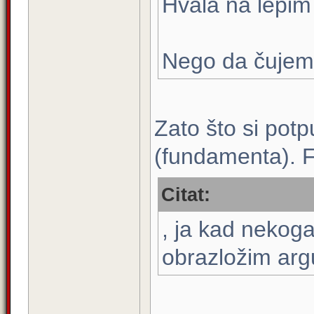
Hvala na lepim
Nego da čujem 
Zato što si potpu
(fundamenta). F
Citat:
, ja kad nekog
obrazložim arg