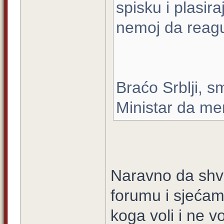
spisku i plasira
nemoj da reag
Braćo Srblji, s
Ministar da me
Naravno da shv
forumu i sjećam
koga voli i ne v