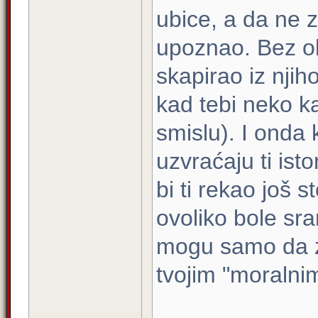
ubice, a da ne z
upoznao. Bez obz
skapirao iz njiho
kad tebi neko k
smislu). I onda 
uzvraćaju ti is
bi ti rekao još 
ovoliko bole sra
mogu samo da za
tvojim "moralni