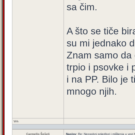
sa čim.
A što se tiče bir
su mi jednako d
Znam samo da 
trpio i psovke i
i na PP. Bilo je
mnogo njih.
Vrh
Carmello Šešelj
Naslov:
Re: Neosobni prijedlozi i mišljenja u vezi