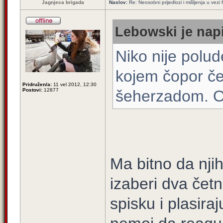
Jagnjeca brigada
Naslov:
Re: Neosobni prijedlozi i mišljenja u vezi
Lebowski je napi
Niko nije polu
kojem čopor čet
Pridružen/a:
11 vel 2012, 12:30
Postovi:
12877
šeherzadom. On
Ma bitno da njih
izaberi dva čet
spisku i plasiraj