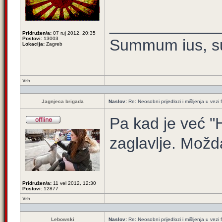
____________
Pridružen/a:
07 ruj 2012, 20:35
Postovi:
13003
Summum ius, su
Lokacija:
Zagreb
Vrh
Jagnjeca brigada
Naslov:
Re: Neosobni prijedlozi i mišljenja u vezi
Pa kad je već "H
zaglavlje. Možd
Pridružen/a:
11 vel 2012, 12:30
Postovi:
12877
Vrh
Lebowski
Naslov:
Re: Neosobni prijedlozi i mišljenja u vezi