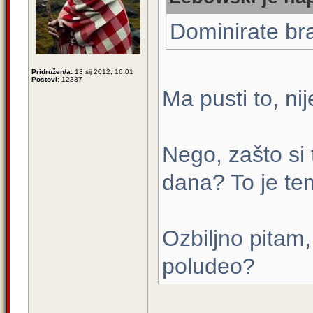
Dominirate bra
Pridružen/a:
13 sij 2012, 16:01
Postovi:
12337
Ma pusti to, nij
Nego, zašto si 
dana? To je te
Ozbiljno pitam, 
poludeo?