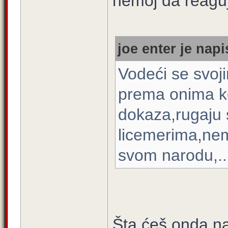
nemoj da reag
joe enter je napi
Vodeći se svoji
prema onima ko
dokaza,rugaju 
licemerima,nem
svom narodu,..
Šta ćeš onda 