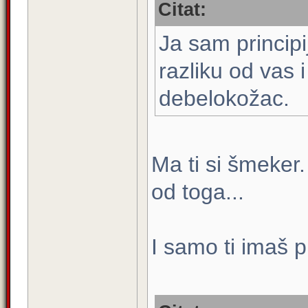
Citat:
Ja sam principij
razliku od vas 
debelokožac.
Ma ti si šmeker
od toga...
I samo ti imaš pr