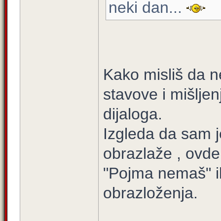
neki dan...
Kako misliš da n
stavove i mišljen
dijaloga.
Izgleda da sam j
obrazlaže , ovde 
"Pojma nemaš" ili
obrazloženja.