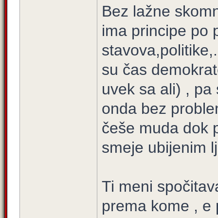
Bez lažne skomno
ima principe po p
stavova,politike,
su čas demokrate
uvek sa ali) , p
onda bez proble
češe muda dok p
smeje ubijenim l
Ti meni spočitava
prema kome , e p