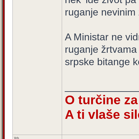
ruganje nevinim
A Ministar ne vi
ruganje žrtvama
srpske bitange 
_____________
O turčine z
A ti vlaše s
Vrh