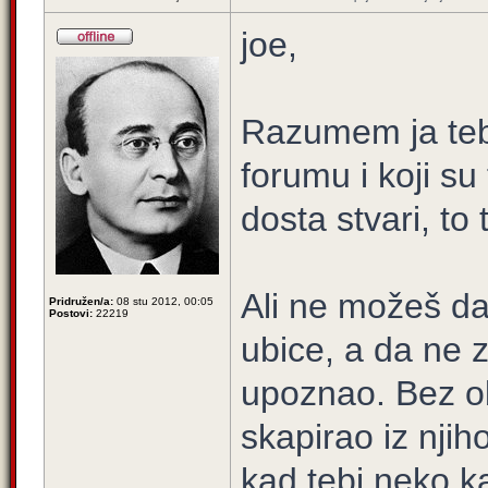
joe,
Razumem ja teb
forumu i koji su 
dosta stvari, to 
Ali ne možeš da
Pridružen/a:
08 stu 2012, 00:05
Postovi:
22219
ubice, a da ne z
upoznao. Bez obz
skapirao iz njih
kad tebi neko k