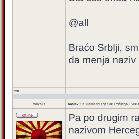
@all
Braćo Srblji, sm
da menja naziv
Vrh
volvoks
Naslov:
Re: Neosobni prijedlozi i mišljenja u vezi
Pa po drugim ra
nazivom Herce