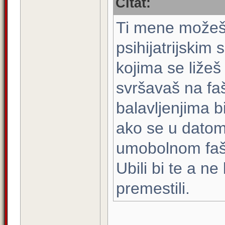
Citat:
Ti mene možeš 
psihijatrijskim 
kojima se ližeš
svršavaš na faš
balavljenjima b
ako se u datom
umobolnom faši
Ubili bi te a ne 
premestili.