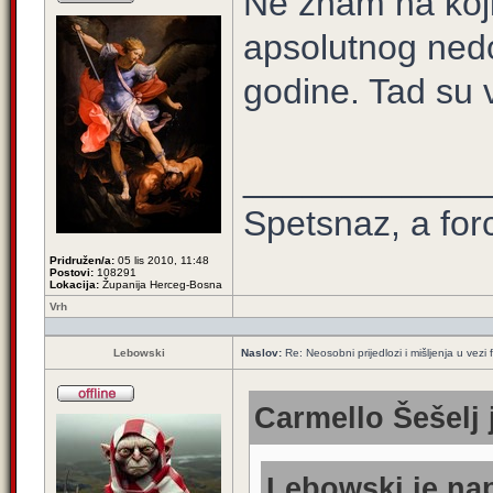
Ne znam na koji
apsolutnog nedo
godine. Tad su v
____________
Spetsnaz, a for
Pridružen/a:
05 lis 2010, 11:48
Postovi:
108291
Lokacija:
Županija Herceg-Bosna
Vrh
Lebowski
Naslov:
Re: Neosobni prijedlozi i mišljenja u vezi
Carmello Šešelj 
Lebowski je nap