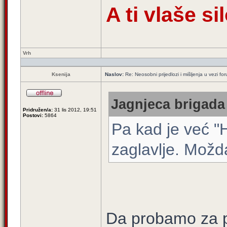
A ti vlaše s
Vrh
Ksenija
Naslov:
Re: Neosobni prijedlozi i mišljenja u vezi fo
Jagnjeca brigada 
Pridružen/a:
31 lis 2012, 19:51
Postovi:
5864
Pa kad je već "H
zaglavlje. Možd
Da probamo za 