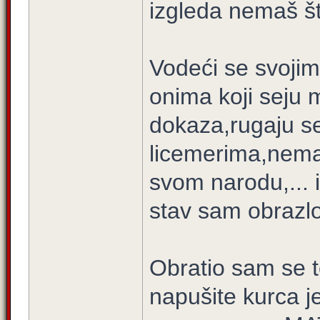
izgleda nemaš št
Vodeći se svojim
onima koji seju 
dokaza,rugaju s
licemerima,nemaj
svom narodu,... i 
stav sam obrazl
Obratio sam se t
napušite kurca je