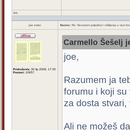
Vrh
joe enter
Naslov:
Re: Neosobni prijedlozi i mišljenja u vezi fo
Carmello Šešelj j
joe,
Pridružen/a:
30 lip 2009, 17:35
Postovi:
10957
Razumem ja teb
forumu i koji su 
za dosta stvari, 
Ali ne možeš da