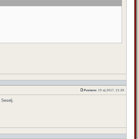
Postano:
15 sij 2017, 21:29
 Seselj.