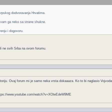
 srpskog dodvoravanja Hrvatima.
m vam ga neko sa strane shukne.
renju i dogovoru.
li ne svih Srba na ovom forumu.
storiju. Ovaj forum mi je samo neka vrsta dokaaaza. Ko to bi naglasio Vojvoda
> https://www.youtube.com/watch?v=XOteEdeW9ME