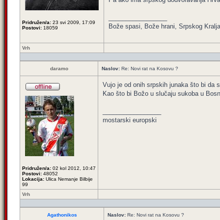
_________________
Pridružen/a:
23 svi 2009, 17:09
Bože spasi, Bože hrani, Srpskog Kralja
Postovi:
18059
Vrh
daramo
Naslov:
Re: Novi rat na Kosovu ?
Vujo je od onih srpskih junaka što bi da 
Kao što bi Božo u slučaju sukoba u Bosni
_________________
mostarski europski
Pridružen/a:
02 kol 2012, 10:47
Postovi:
48052
Lokacija:
Ulica Nemanje Bilbije
99
Vrh
Agathonikos
Naslov:
Re: Novi rat na Kosovu ?