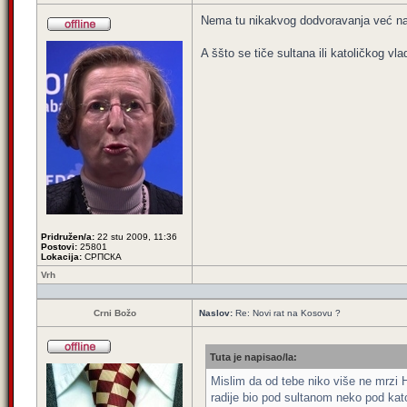
Nema tu nikakvog dodvoravanja već nam
A ššto se tiče sultana ili katoličkog vl
Pridružen/a:
22 stu 2009, 11:36
Postovi:
25801
Lokacija:
СРПСКА
Vrh
Crni Božo
Naslov:
Re: Novi rat na Kosovu ?
Tuta je napisao/la:
Mislim da od tebe niko više ne mrzi 
radije bio pod sultanom neko pod kat