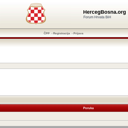
HercegBosna.org
Forum Hrvata BiH
ČPP
-
Registracija
-
Prijava
Poruka