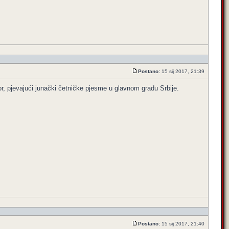
Postano:
15 sij 2017, 21:39
or, pjevajući junački četničke pjesme u glavnom gradu Srbije.
Postano:
15 sij 2017, 21:40