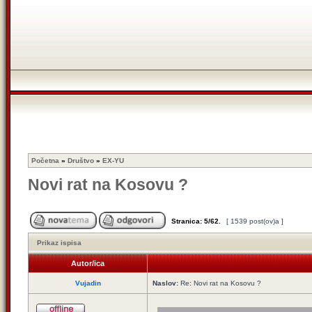
Početna
»
Društvo
»
EX-YU
Novi rat na Kosovu ?
Stranica:
5
/
62
.
[ 1539 post(ov)a ]
Prikaz ispisa
Autor/ica
Vujadin
Naslov:
Re: Novi rat na Kosovu ?