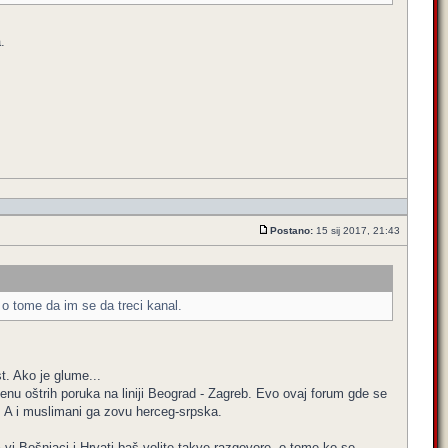
.
Postano:
15 sij 2017, 21:43
 o tome da im se da treci kanal.
t. Ako je glume...
enu oštrih poruka na liniji Beograd - Zagreb. Evo ovaj forum gde se
. A i muslimani ga zovu herceg-srpska.
vi Bošnjaci i Hrvati baš volite takve razgovore, o tome ko se