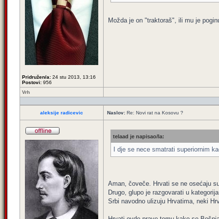
Možda je on "traktoraš", ili mu je pogin
Pridružen/a:
24 stu 2013, 13:16
Postovi:
956
Vrh
aleksije radicevic
Naslov:
Re: Novi rat na Kosovu ?
telaad je napisao/la:
I dje se nece smatrati superiornim ka
Aman, čoveče. Hrvati se ne osećaju sup
Drugo, glupo je razgovarati u kategorij
Srbi navodno ulizuju Hrvatima, neki Hr
Hrvati ovde prave temu kako se Bošnjac