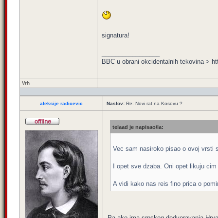
signatura!
_________________
BBC u obrani okcidentalnih tekovina 
Vrh
aleksije radicevic
Naslov:
Re: Novi rat na Kosovu ?
telaad je napisao/la:
Vec sam nasiroko pisao o ovoj vrsti
I opet sve dzaba. Oni opet likuju ci
A vidi kako nas reis fino prica o pom
Pa ako ima srpskog dodvoravanja Hrvat