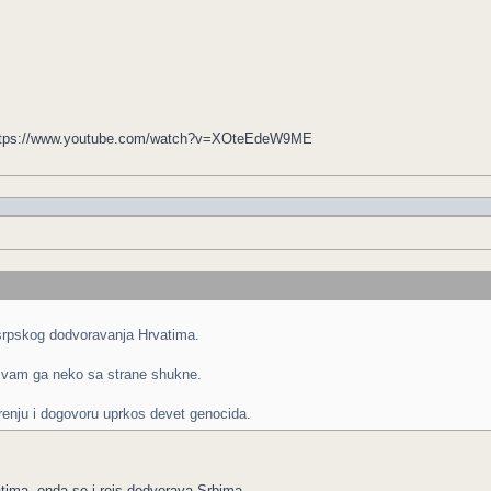
> https://www.youtube.com/watch?v=XOteEdeW9ME
 srpskog dodvoravanja Hrvatima.
m vam ga neko sa strane shukne.
irenju i dogovoru uprkos devet genocida.
ima, onda se i reis dodvorava Srbima.