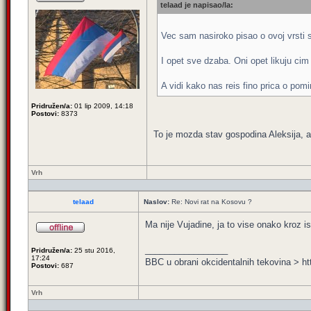
telaad je napisao/la:
Vec sam nasiroko pisao o ovoj vrsti
I opet sve dzaba. Oni opet likuju ci
A vidi kako nas reis fino prica o pomi
Pridružen/a:
01 lip 2009, 14:18
Postovi:
8373
To je mozda stav gospodina Aleksija, a
Vrh
telaad
Naslov:
Re: Novi rat na Kosovu ?
Ma nije Vujadine, ja to vise onako kroz i
_________________
Pridružen/a:
25 stu 2016,
17:24
BBC u obrani okcidentalnih tekovina 
Postovi:
687
Vrh