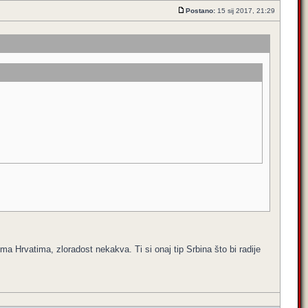
Postano:
15 sij 2017, 21:29
a Hrvatima, zloradost nekakva. Ti si onaj tip Srbina što bi radije