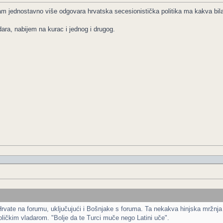
 jednostavno više odgovara hrvatska secesionistička politika ma kakva bila 
adara, nabijem na kurac i jednog i drugog.
Hrvate na forumu, uključujući i Bošnjake s foruma. Ta nekakva hinjska mržnja 
oličkim vladarom. "Bolje da te Turci muče nego Latini uče".