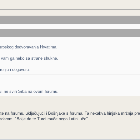
 srpskog dodvoravanja Hrvatima.
im vam ga neko sa strane shukne.
irenju i dogovoru.
ali ne svih Srba na ovom forumu.
te na forumu, uključujući i Bošnjake s foruma. Ta nekakva hinjska mržnja prem
adarom. "Bolje da te Turci muče nego Latini uče".