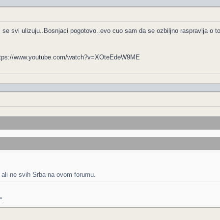
 se svi ulizuju..Bosnjaci pogotovo..evo cuo sam da se ozbiljno raspravlja o t
> https://www.youtube.com/watch?v=XOteEdeW9ME
 ali ne svih Srba na ovom forumu.
".