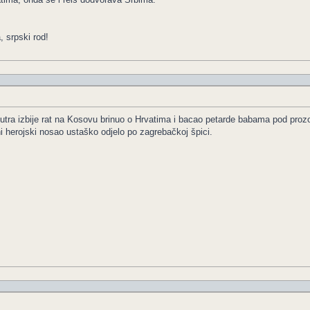
, srpski rod!
sutra izbije rat na Kosovu brinuo o Hrvatima i bacao petarde babama pod proz
 herojski nosao ustaško odjelo po zagrebačkoj špici.