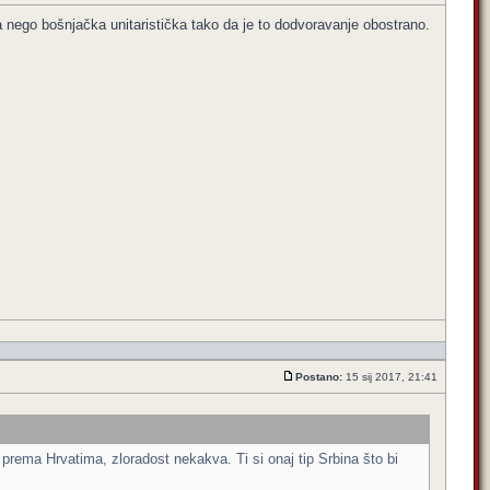
nego bošnjačka unitaristička tako da je to dodvoravanje obostrano.
Postano:
15 sij 2017, 21:41
prema Hrvatima, zloradost nekakva. Ti si onaj tip Srbina što bi