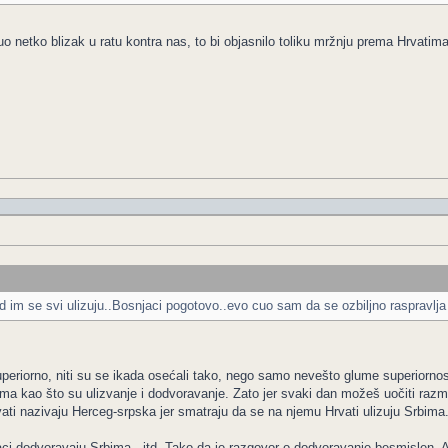
uo netko blizak u ratu kontra nas, to bi objasnilo toliku mržnju prema Hrvatima
d im se svi ulizuju..Bosnjaci pogotovo..evo cuo sam da se ozbiljno raspravlja
eriorno, niti su se ikada osećali tako, nego samo nevešto glume superiornos
ama kao što su ulizvanje i dodvoravanje. Zato jer svaki dan možeš uočiti razm
vati nazivaju Herceg-srpska jer smatraju da se na njemu Hrvati ulizuju Srbima
i dodvoravaju Srbima., itd. Tako da je razgovor o dodvoravanje besmislen. A 