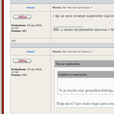
telaad
Naslov:
Re: Novi rat na Kosovu ?
I dje se nece smatrati superiornim kad im
_________________
Pridružen/a:
25 stu 2016,
17:24
BBC u obrani okcidentalnih tekovina 
Postovi:
687
Vrh
telaad
Naslov:
Re: Novi rat na Kosovu ?
Tuta je napisao/la:
Pridružen/a:
25 stu 2016,
17:24
Vujadin je napisao/la:
Postovi:
687
To je mozda stav gospodina Aleksija,
"Bolje da te Turci muče nego Latini uče