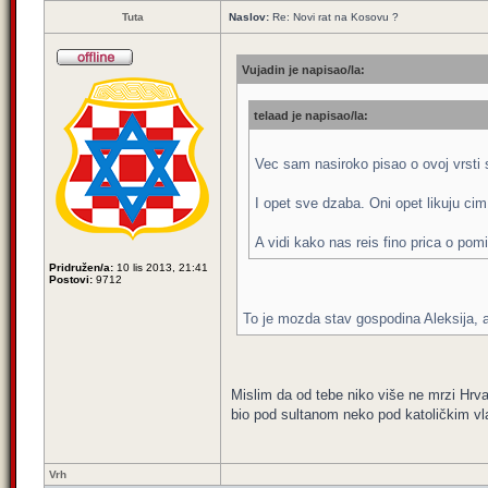
Tuta
Naslov:
Re: Novi rat na Kosovu ?
Vujadin je napisao/la:
telaad je napisao/la:
Vec sam nasiroko pisao o ovoj vrsti
I opet sve dzaba. Oni opet likuju c
A vidi kako nas reis fino prica o pom
Pridružen/a:
10 lis 2013, 21:41
Postovi:
9712
To je mozda stav gospodina Aleksija, 
Mislim da od tebe niko više ne mrzi Hrva
bio pod sultanom neko pod katoličkim vl
Vrh