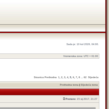
Sada je: 10 kol 2026, 04:00.
Vremenska zona: UTC + 01:00
Stranica
Prethodna
1
,
2
,
3
,
4
,
5
,
6
,
7
,
8
...
62
Sljedeća
Prethodna tema
|
Sljedeća tema
Postano:
15 sij 2017, 21:27