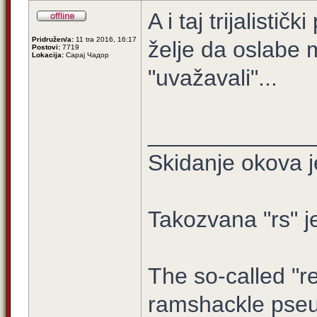
A i taj trijalisti
Pridružen/a:
11 tra 2016, 16:17
želje da oslabe 
Postovi:
7719
Lokacija:
Сарај Чадор
"uvažavali"...
_____________
Skidanje okova j
Takozvana "rs" j
The so-called "re
ramshackle pseu