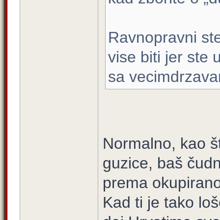
Ravnopravni ste
vise biti jer st
sa vecimdrzava
Normalno, kao što 
guzice, baš čudn
prema okupiran
Kad ti je tako lo