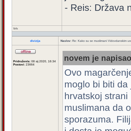
- Reis: Država 
Vrh
divizija
Naslov:
Re: Kako su se muslimani Vidovdanskim usta
novem je napisao
Pridružen/a:
08 sij 2020, 16:34
Postovi:
23664
Ovo magarčenje
moglo bi biti da
hrvatskoj strani
muslimana da od
sporazuma. Filij