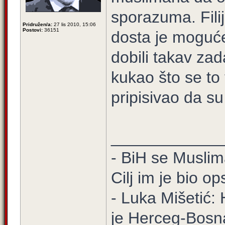
sporazuma. Filij
Pridružen/a:
27 lis 2010, 15:06
Postovi:
36151
dosta je moguć
dobili takav zad
kukao što se to 
pripisivao da su 
____________
- BiH se Muslima
Cilj im je bio o
- Luka Mišetić: 
je Herceg-Bosn