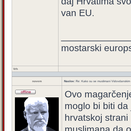
daj Hrvatima svoj
van EU.
_____________
mostarski europ
Vrh
novem
Naslov:
Re: Kako su se muslimani Vidovdanskim us
Ovo magarčenje
moglo bi biti d
hrvatskoj strani
muslimana da od