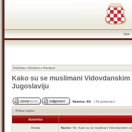
ČPP
Početna
»
Društvo
»
Povijest
Kako su se muslimani Vidovdanskim u
Jugoslaviju
Stranica:
3
/
3
.
[ 54 post(ov)a ]
Prikaz ispisa
Autor/ica
Amiđa
Naslov:
Re: Kako su se muslimani Vidovdanskim usta