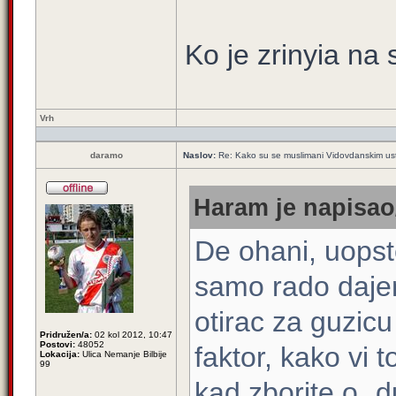
Ko je zrinyia na 
Vrh
daramo
Naslov:
Re: Kako su se muslimani Vidovdanskim usta
Haram je napisao/
De ohani, uopst
samo rado dajem
otirac za guzic
Pridružen/a:
02 kol 2012, 10:47
Postovi:
48052
faktor, kako vi 
Lokacija:
Ulica Nemanje Bilbije
99
kad zborite o „