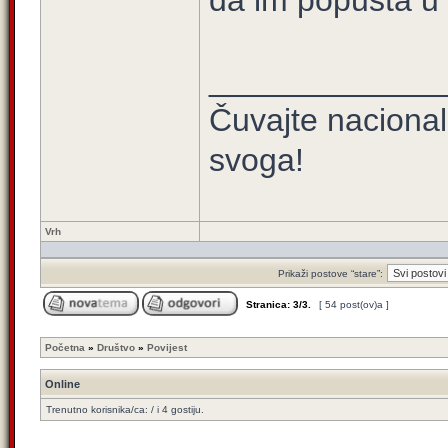
da im popušta u 
_____________
Čuvajte naciona
svoga!
Vrh
Prikaži postove “stare”:
Stranica:
3
/
3
.
[ 54 post(ov)a ]
Početna
»
Društvo
»
Povijest
Online
Trenutno korisnika/ca: / i 4 gostiju.