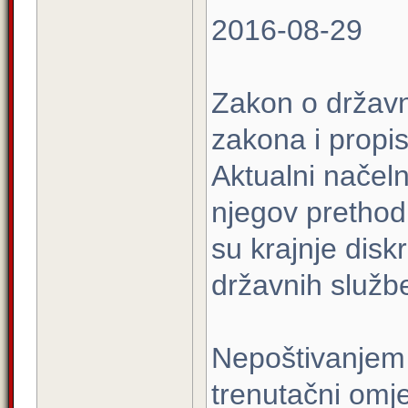
2016-08-29
Zakon o državno
zakona i propi
Aktualni načeln
njegov prethodn
su krajnje dis
državnih služb
Nepoštivanjem 
trenutačni omje