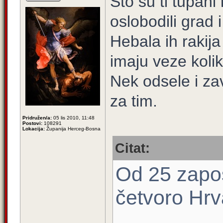
Što su ti tupani 
oslobodili grad 
Hebala ih rakija
imaju veze kolik
Nek odsele i zav
za tim.
Pridružen/a:
05 lis 2010, 11:48
Postovi:
108291
Lokacija:
Županija Herceg-Bosna
Citat:
Od 25 zapos
četvoro Hrv