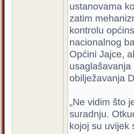
ustanovama koj
zatim mehanizmi
kontrolu općin
nacionalnog ba
Općini Jajce, a
usaglašavanja
obilježavanja 
„Ne vidim što 
suradnju. Otku
kojoj su uvijek