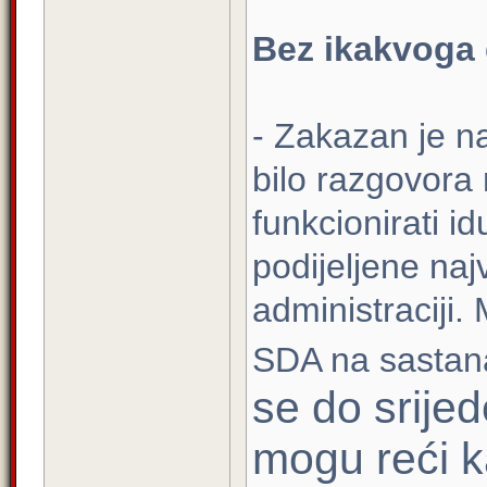
Bez ikakvoga
- Zakazan je n
bilo razgovora 
funkcionirati id
podijeljene naj
administraciji
SDA na sastana
se do srije
mogu reći ka