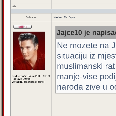
Vrh
Bobovac
Naslov:
Re: Jajce
Jajce10 je napisa
Ne mozete na Ja
situaciju iz mje
muslimanski rat
manje-vise podi
Pridružen/a:
24 ruj 2009, 10:09
Postovi:
29405
Lokacija:
Heartbreak Hotel
naroda zive u 