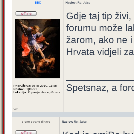
BBC
Naslov:
Re: Jajce
Gdje taj tip živi
forumu može lak
žarom, ako ne i 
Hrvata vidjeli z
____________
Spetsnaz, a for
Pridružen/a:
05 lis 2010, 11:48
Postovi:
108291
Lokacija:
Županija Herceg-Bosna
Vrh
s one strane dinare
Naslov:
Re: Jajce