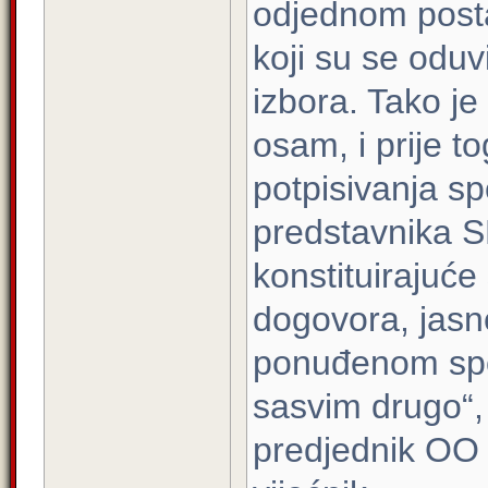
odjednom postal
koji su se oduv
izbora. Tako je b
osam, i prije t
potpisivanja s
predstavnika SD
konstituirajuć
dogovora, jasn
ponuđenom spor
sasvim drugo“,
predjednik OO 