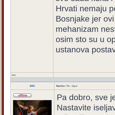
Hrvati nemaju po
Bosnjake jer ovi 
mehanizam nesto
osim sto su u op
ustanova postavi
Vrh
BBC
Naslov:
Re: Jajce
Pa dobro, sve j
Nastavite iseljav