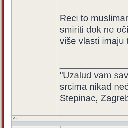
Reci to musliman
smiriti dok ne oč
više vlasti imaju 
_____________
"Uzalud vam sav 
srcima nikad neć
Stepinac, Zagre
Vrh