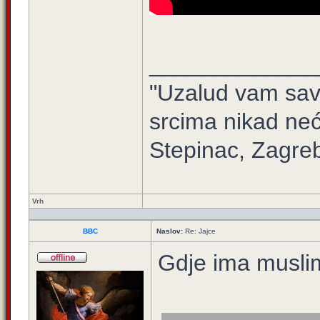
_____________
"Uzalud vam sav 
srcima nikad neć
Stepinac, Zagre
Vrh
BBC
Naslov:
Re: Jajce
Gdje ima muslim