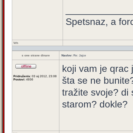
____________
Spetsnaz, a for
Vrh
s one strane dinare
Naslov:
Re: Jajce
koji vam je qrac 
Pridružen/a:
03 sij 2012, 23:08
šta se ne bunite
Postovi:
4936
tražite svoje? di
starom? dokle?