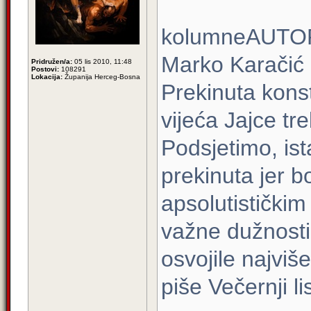
kolumneAUTO
Marko Karačić
Pridružen/a:
05 lis 2010, 11:48
Postovi:
108291
Lokacija:
Županija Herceg-Bosna
Prekinuta kons
vijeća Jajce tre
Podsjetimo, ist
prekinuta jer b
apsolutističkim
važne dužnosti
osvojile najvi
piše Večernji li