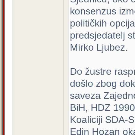
konsenzus izme
političkih opci
predsjedatelj s
Mirko Ljubez.
Do žustre rasp
došlo zbog dok
saveza Zajedno
BiH, HDZ 1990 
Koaliciji SDA-
Edin Hozan okar