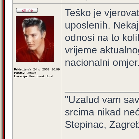
Teško je vjerova
uposlenih. Nekaj
odnosi na to koli
vrijeme aktualno
nacionalni omjer
Pridružen/a:
24 ruj 2009, 10:09
Postovi:
29405
Lokacija:
Heartbreak Hotel
_____________
"Uzalud vam sav 
srcima nikad neć
Stepinac, Zagre