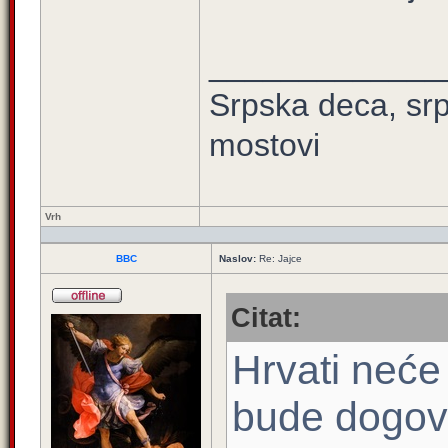
_____________
Srpska deca, srps
mostovi
Vrh
BBC
Naslov:
Re: Jajce
Citat:
Hrvati neće
bude dogovo