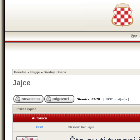
ČPP
Početna
»
Regije
»
Srednja Bosna
Jajce
Stranica:
62
/
78
.
[ 1932 post(ov)a ]
Prikaz ispisa
Autor/ica
BBC
Naslov:
Re: Jajce