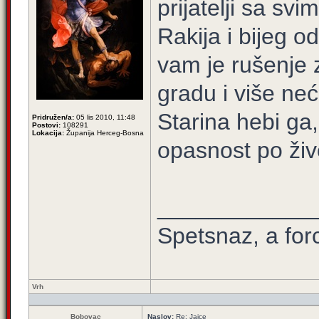
prijatelji sa svim
Rakija i bijeg o
vam je rušenje 
gradu i više neće
Starina hebi ga
Pridružen/a:
05 lis 2010, 11:48
Postovi:
108291
Lokacija:
Županija Herceg-Bosna
opasnost po živo
____________
Spetsnaz, a for
Vrh
Bobovac
Naslov:
Re: Jajce