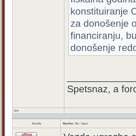
konstituiranje 
za donošenje 
financiranju, b
donošenje red
____________
Spetsnaz, a for
Vrh
Amiđa
Naslov:
Re: Jajce