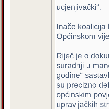
ucjenjivački“.
Inače koalicija
Općinskom vije
Riječ je o do
suradnji u man
godine“ sastav
su precizno def
općinskim povj
upravljačkih st