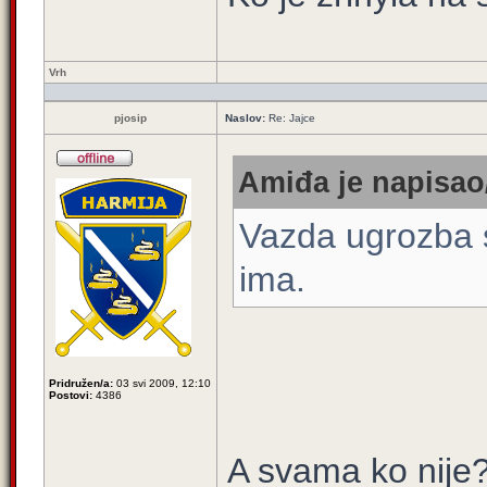
Vrh
pjosip
Naslov:
Re: Jajce
Amiđa je napisao/
Vazda ugrozba s
ima.
Pridružen/a:
03 svi 2009, 12:10
Postovi:
4386
A svama ko nije?