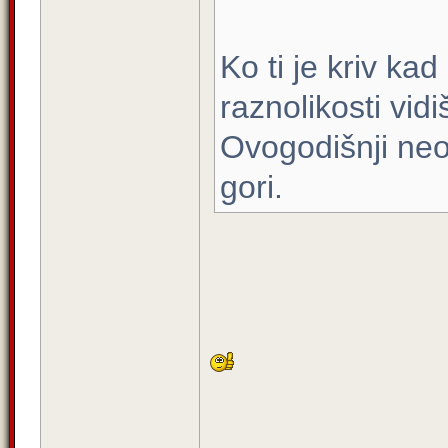
Ko ti je kriv ka
raznolikosti vid
Ovogodišnji neop
gori.
_____________