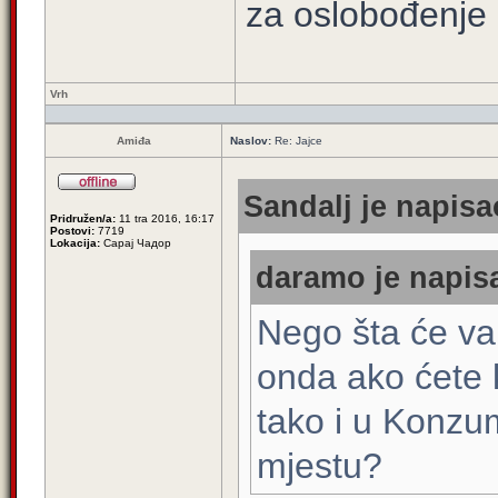
za oslobođenje 
Vrh
Amiđa
Naslov:
Re: Jajce
Sandalj je napisa
Pridružen/a:
11 tra 2016, 16:17
Postovi:
7719
Lokacija:
Сарај Чадор
daramo je napisa
Nego šta će vam
onda ako ćete k
tako i u Konzu
mjestu?