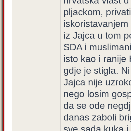
hrvatska vlast 
pljackom, privat
iskoristavanjem 
iz Jajca u tom p
SDA i muslimani.
isto kao i ranij
gdje je stigla. N
Jajca nije uzro
nego losim gos
da se ode negdj
danas zaboli bri
sve sada kuka i 