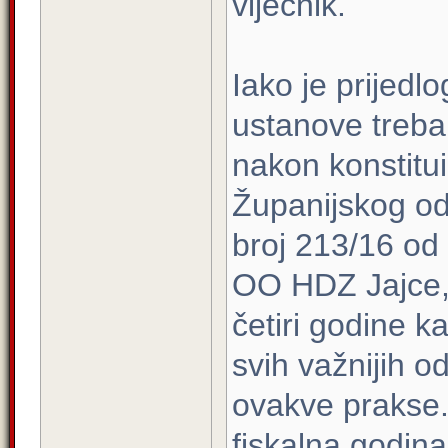
vijećnik.
Iako je prijedl
ustanove treba
nakon konstitui
Županijskog od
broj 213/16 od 
OO HDZ Jajce,
četiri godine ka
svih važnijih o
ovakve prakse.
fiskalna godina