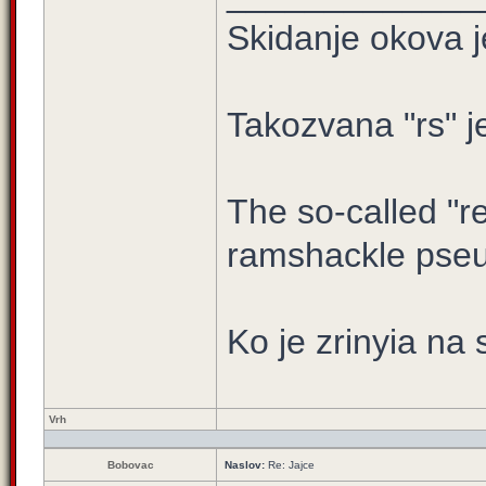
Skidanje okova j
Takozvana "rs" j
The so-called "re
ramshackle pseu
Ko je zrinyia na 
Vrh
Bobovac
Naslov:
Re: Jajce