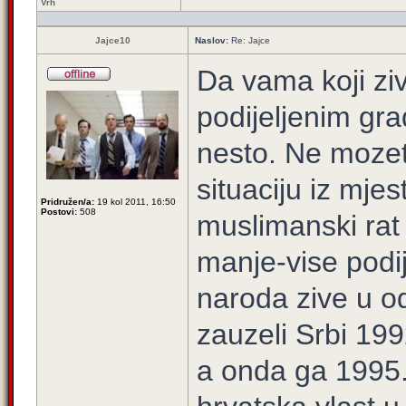
Vrh
Jajce10
Naslov:
Re: Jajce
Da vama koji ziv
podijeljenim gra
nesto. Ne mozet
situaciju iz mje
Pridružen/a:
19 kol 2011, 16:50
Postovi:
508
muslimanski rat 
manje-vise podij
naroda zive u o
zauzeli Srbi 199
a onda ga 1995.