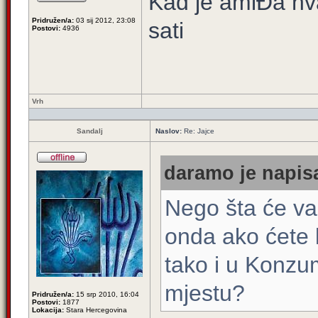
Kad je amiĐa hva
Pridružen/a:
03 sij 2012, 23:08
sati
Postovi:
4936
Vrh
Sandalj
Naslov:
Re: Jajce
daramo je napisa
Nego šta će va
onda ako ćete k
tako i u Konzu
mjestu?
Pridružen/a:
15 srp 2010, 16:04
Postovi:
1877
Lokacija:
Stara Hercegovina