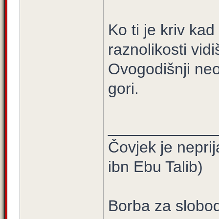
Ko ti je kriv ka
raznolikosti vid
Ovogodišnji neop
gori.
____________
Čovjek je neprij
ibn Ebu Talib)
Borba za slobod