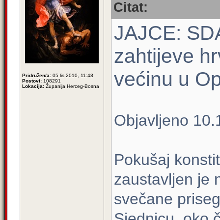
Citat:
JAJCE: SDA 
zahtijeve hr
većinu u Op
Pridružen/a:
05 lis 2010, 11:48
Postovi:
108291
Lokacija:
Županija Herceg-Bosna
Objavljeno 10.
Pokušaj konstit
zaustavljen je
svečane priseg
Sjednicu, oko č