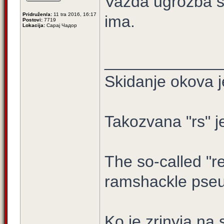
Vazda ugrozba s 
Pridružen/a:
11 tra 2016, 16:17
ima.
Postovi:
7719
Lokacija:
Сарај Чадор
_____________
Skidanje okova j
Takozvana "rs" j
The so-called "re
ramshackle pseu
Ko je zrinyia na 