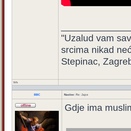
_____________
"Uzalud vam sav 
srcima nikad neć
Stepinac, Zagre
Vrh
BBC
Naslov:
Re: Jajce
Gdje ima muslim