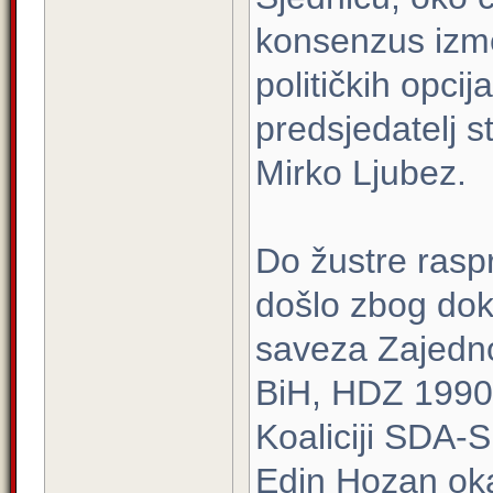
konsenzus izme
političkih opci
predsjedatelj s
Mirko Ljubez.
Do žustre rasp
došlo zbog dok
saveza Zajedno
BiH, HDZ 1990 
Koaliciji SDA-
Edin Hozan okar