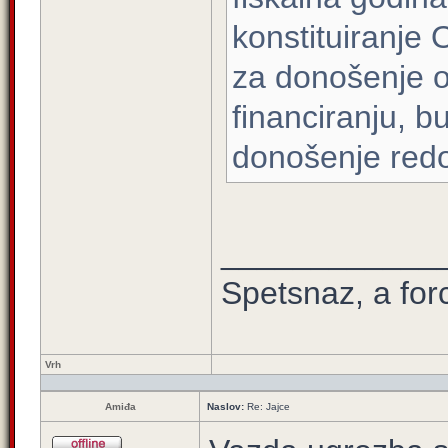
konstituiranje 
za donošenje 
financiranju, b
donošenje red
____________
Spetsnaz, a for
Vrh
Amiđa
Naslov:
Re: Jajce