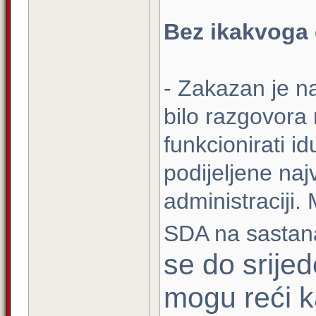
Bez ikakvoga
- Zakazan je n
bilo razgovora 
funkcionirati id
podijeljene naj
administraciji
SDA na sastana
se do srije
mogu reći ka