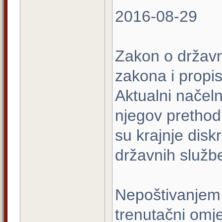
2016-08-29
Zakon o državno
zakona i propi
Aktualni načeln
njegov prethodn
su krajnje dis
državnih služb
Nepoštivanjem 
trenutačni omje