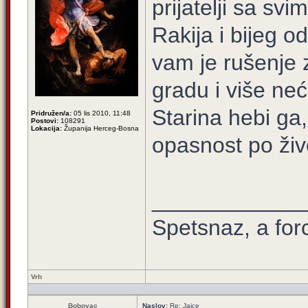
prijatelji sa svim
Rakija i bijeg o
vam je rušenje 
gradu i više neće
Starina hebi ga
Pridružen/a:
05 lis 2010, 11:48
Postovi:
108291
Lokacija:
Županija Herceg-Bosna
opasnost po živo
____________
Spetsnaz, a for
Vrh
Bobovac
Naslov:
Re: Jajce