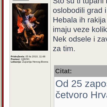
Što su ti tupani 
oslobodili grad 
Hebala ih rakija
imaju veze kolik
Nek odsele i zav
za tim.
Pridružen/a:
05 lis 2010, 11:48
Postovi:
108291
Lokacija:
Županija Herceg-Bosna
Citat:
Od 25 zapos
četvoro Hrv