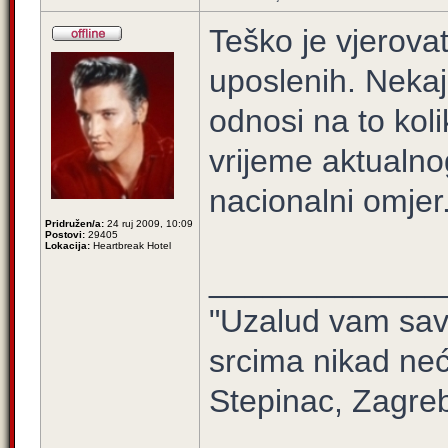
Teško je vjerova
uposlenih. Nekaj
odnosi na to koli
vrijeme aktualno
nacionalni omjer
Pridružen/a:
24 ruj 2009, 10:09
Postovi:
29405
Lokacija:
Heartbreak Hotel
_____________
"Uzalud vam sav 
srcima nikad neć
Stepinac, Zagre