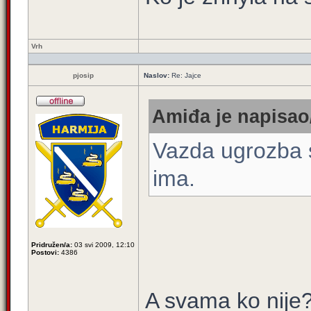
Vrh
pjosip
Naslov:
Re: Jajce
Amiđa je napisao/
Vazda ugrozba s
ima.
Pridružen/a:
03 svi 2009, 12:10
Postovi:
4386
A svama ko nije?