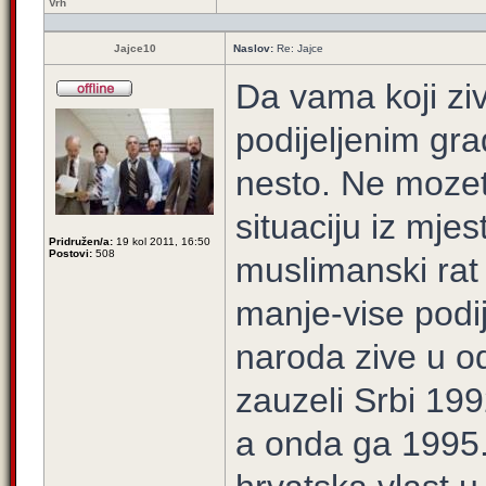
Vrh
Jajce10
Naslov:
Re: Jajce
Da vama koji ziv
podijeljenim gra
nesto. Ne mozet
situaciju iz mje
Pridružen/a:
19 kol 2011, 16:50
Postovi:
508
muslimanski rat 
manje-vise podij
naroda zive u o
zauzeli Srbi 199
a onda ga 1995.