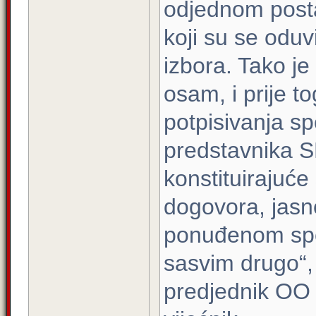
odjednom postal
koji su se oduv
izbora. Tako je b
osam, i prije t
potpisivanja s
predstavnika SD
konstituirajuć
dogovora, jasn
ponuđenom spor
sasvim drugo“,
predjednik OO 