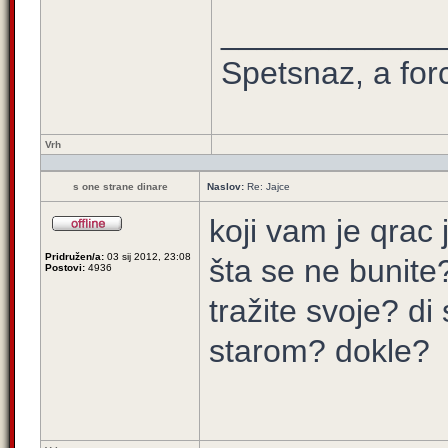
____________
Spetsnaz, a for
Vrh
s one strane dinare
Naslov:
Re: Jajce
koji vam je qrac 
Pridružen/a:
03 sij 2012, 23:08
šta se ne bunite
Postovi:
4936
tražite svoje? di
starom? dokle?