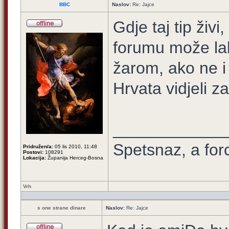
BBC
Naslov:
Re: Jajce
Gdje taj tip živi
forumu može lak
žarom, ako ne i 
Hrvata vidjeli z
____________
Spetsnaz, a for
Pridružen/a:
05 lis 2010, 11:48
Postovi:
108291
Lokacija:
Županija Herceg-Bosna
Vrh
s one strane dinare
Naslov:
Re: Jajce