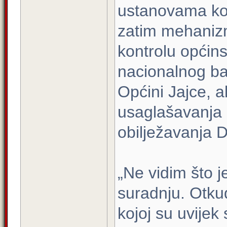
ustanovama koj
zatim mehanizmi
kontrolu općin
nacionalnog ba
Općini Jajce, a
usaglašavanja
obilježavanja 
„Ne vidim što 
suradnju. Otku
kojoj su uvijek