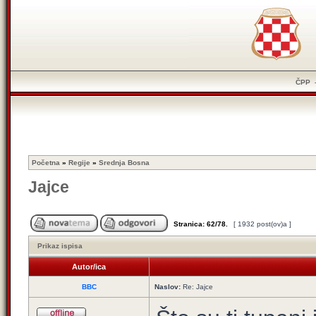
ČPP
Početna
»
Regije
»
Srednja Bosna
Jajce
Stranica:
62
/
78
.
[ 1932 post(ov)a ]
Prikaz ispisa
Autor/ica
BBC
Naslov:
Re: Jajce