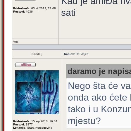
Kad je amiĐa hva
Pridružen/a:
03 sij 2012, 23:08
sati
Postovi:
4936
Vrh
Sandalj
Naslov:
Re: Jajce
daramo je napisa
Nego šta će va
onda ako ćete k
tako i u Konzu
mjestu?
Pridružen/a:
15 srp 2010, 16:04
Postovi:
1877
Lokacija:
Stara Hercegovina