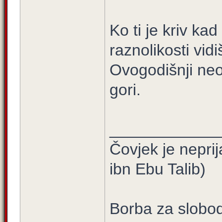
Ko ti je kriv ka
raznolikosti vid
Ovogodišnji neop
gori.
____________
Čovjek je neprij
ibn Ebu Talib)
Borba za slobod