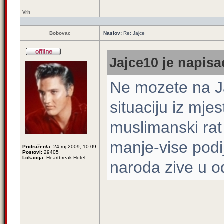
Vrh
Bobovac
Naslov:
Re: Jajce
Jajce10 je napisa
Ne mozete na Ja
situaciju iz mje
muslimanski rat
manje-vise podi
Pridružen/a:
24 ruj 2009, 10:09
Postovi:
29405
Lokacija:
Heartbreak Hotel
naroda zive u 