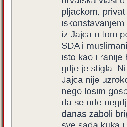
hrvatska vlast 
pljackom, privat
iskoristavanjem 
iz Jajca u tom p
SDA i muslimani.
isto kao i ranij
gdje je stigla. N
Jajca nije uzro
nego losim gos
da se ode negdj
danas zaboli bri
sve sada kuka i 