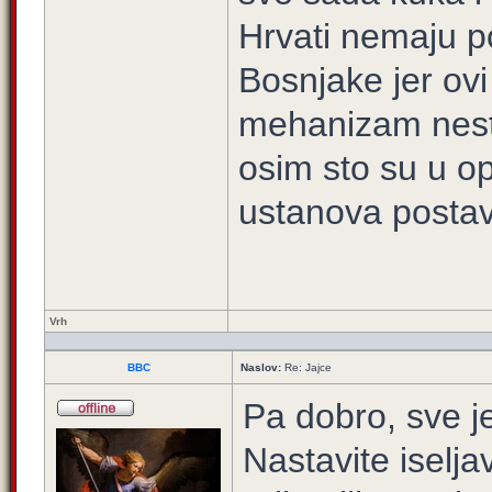
Hrvati nemaju po
Bosnjake jer ovi 
mehanizam nesto
osim sto su u op
ustanova postavi
Vrh
BBC
Naslov:
Re: Jajce
Pa dobro, sve j
Nastavite iseljav