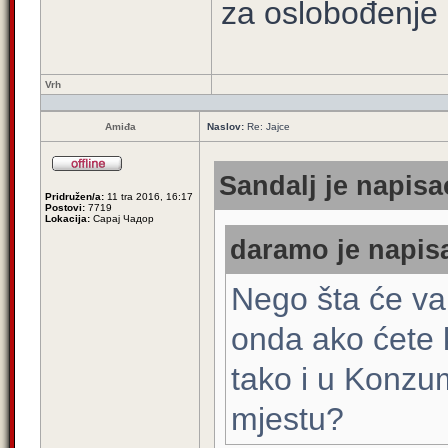
za oslobođenje 
Vrh
Amiđa
Naslov:
Re: Jajce
Sandalj je napisa
Pridružen/a:
11 tra 2016, 16:17
Postovi:
7719
Lokacija:
Сарај Чадор
daramo je napisa
Nego šta će vam
onda ako ćete k
tako i u Konzu
mjestu?