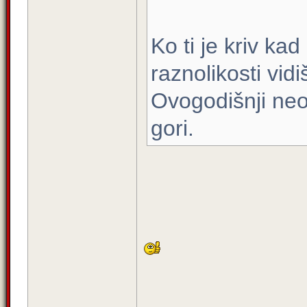
Ko ti je kriv ka
raznolikosti vid
Ovogodišnji neop
gori.
_____________