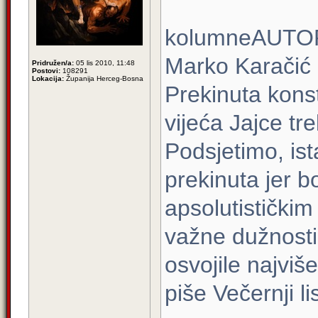
kolumneAUTO
Marko Karačić
Pridružen/a:
05 lis 2010, 11:48
Postovi:
108291
Lokacija:
Županija Herceg-Bosna
Prekinuta kons
vijeća Jajce tre
Podsjetimo, ist
prekinuta jer b
apsolutističkim
važne dužnosti
osvojile najvi
piše Večernji li