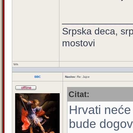
_____________
Srpska deca, srps
mostovi
Vrh
BBC
Naslov:
Re: Jajce
Citat:
Hrvati neće
bude dogovo