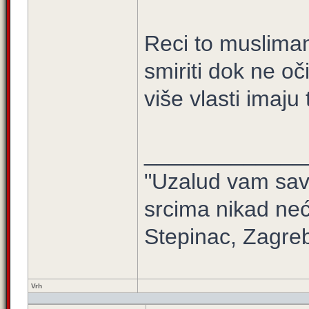
Reci to musliman
smiriti dok ne oč
više vlasti imaju 
_____________
"Uzalud vam sav 
srcima nikad neć
Stepinac, Zagre
Vrh