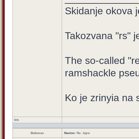
Skidanje okova j
Takozvana "rs" j
The so-called "re
ramshackle pseu
Ko je zrinyia na 
Vrh
Bobovac
Naslov:
Re: Jajce