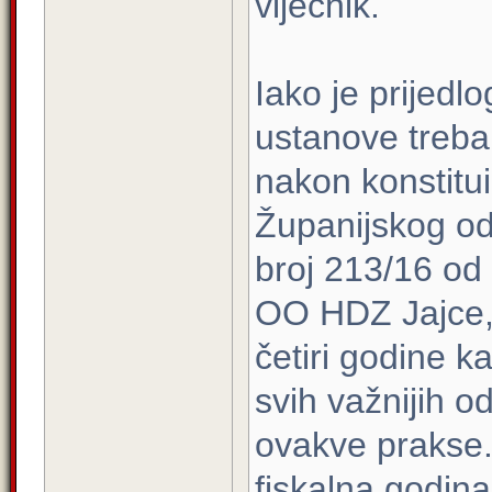
vijećnik.
Iako je prijedl
ustanove treba
nakon konstitui
Županijskog od
broj 213/16 od 
OO HDZ Jajce,
četiri godine ka
svih važnijih o
ovakve prakse.
fiskalna godina