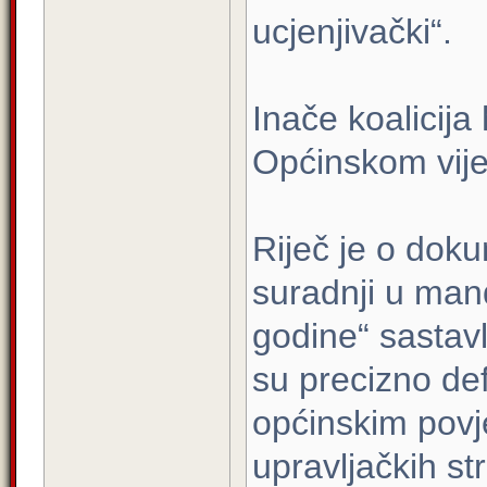
ucjenjivački“.
Inače koalicija
Općinskom vije
Riječ je o do
suradnji u man
godine“ sastav
su precizno def
općinskim povj
upravljačkih st