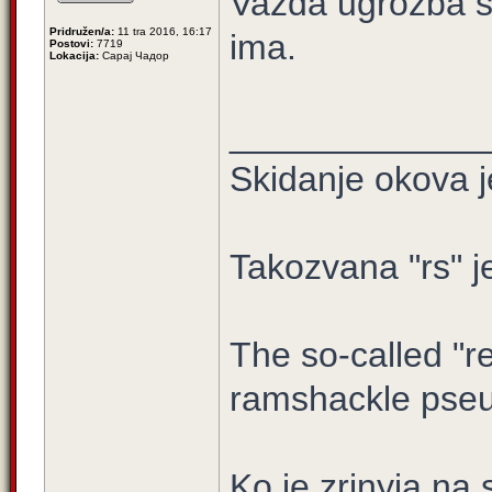
Vazda ugrozba s 
Pridružen/a:
11 tra 2016, 16:17
ima.
Postovi:
7719
Lokacija:
Сарај Чадор
_____________
Skidanje okova j
Takozvana "rs" j
The so-called "re
ramshackle pseu
Ko je zrinyia na 