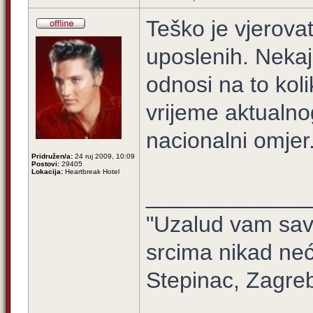
Teško je vjerova
uposlenih. Nekaj
odnosi na to koli
vrijeme aktualno
nacionalni omjer
Pridružen/a:
24 ruj 2009, 10:09
Postovi:
29405
Lokacija:
Heartbreak Hotel
_____________
"Uzalud vam sav 
srcima nikad neć
Stepinac, Zagre