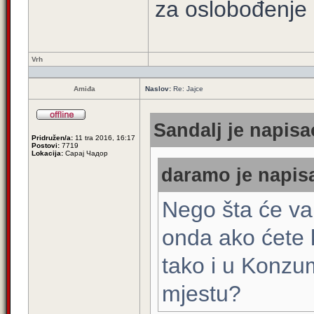
za oslobođenje 
Vrh
Amiđa
Naslov:
Re: Jajce
Sandalj je napisa
Pridružen/a:
11 tra 2016, 16:17
Postovi:
7719
Lokacija:
Сарај Чадор
daramo je napisa
Nego šta će vam
onda ako ćete k
tako i u Konzu
mjestu?