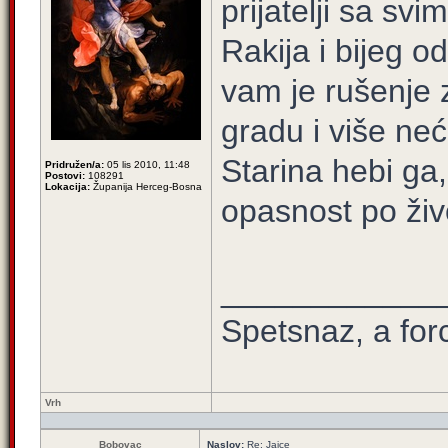
prijatelji sa svim
Rakija i bijeg o
vam je rušenje 
gradu i više neće
Starina hebi ga
Pridružen/a:
05 lis 2010, 11:48
Postovi:
108291
Lokacija:
Županija Herceg-Bosna
opasnost po živo
____________
Spetsnaz, a for
Vrh
Bobovac
Naslov:
Re: Jajce