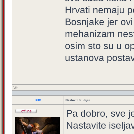
Hrvati nemaju po
Bosnjake jer ovi 
mehanizam nesto
osim sto su u op
ustanova postavi
Vrh
BBC
Naslov:
Re: Jajce
Pa dobro, sve j
Nastavite iseljav