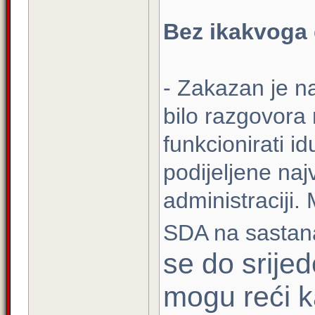
Bez ikakvoga
- Zakazan je n
bilo razgovora 
funkcionirati id
podijeljene naj
administraciji
SDA na sastana
se do srije
mogu reći ka