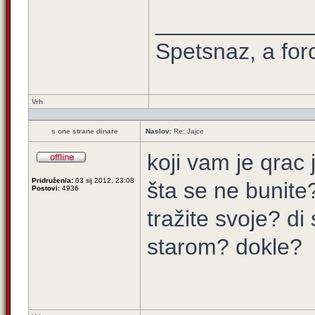
____________
Spetsnaz, a for
Vrh
s one strane dinare
Naslov:
Re: Jajce
koji vam je qrac 
Pridružen/a:
03 sij 2012, 23:08
šta se ne bunite
Postovi:
4936
tražite svoje? di
starom? dokle?