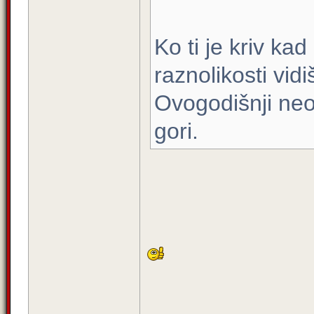
Ko ti je kriv ka
raznolikosti vid
Ovogodišnji neop
gori.
_____________