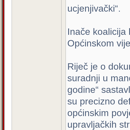
ucjenjivački“.
Inače koalicija
Općinskom vije
Riječ je o do
suradnji u man
godine“ sastav
su precizno def
općinskim povj
upravljačkih st