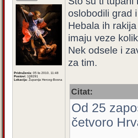
Što su ti tupani 
oslobodili grad 
Hebala ih rakija
imaju veze kolik
Nek odsele i zav
za tim.
Pridružen/a:
05 lis 2010, 11:48
Postovi:
108291
Lokacija:
Županija Herceg-Bosna
Citat:
Od 25 zapos
četvoro Hrv