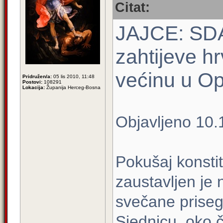
Citat:
JAJCE: SDA 
zahtijeve hr
većinu u Op
Pridružen/a:
05 lis 2010, 11:48
Postovi:
108291
Lokacija:
Županija Herceg-Bosna
Objavljeno 10.
Pokušaj konstit
zaustavljen je
svečane priseg
Sjednicu, oko č