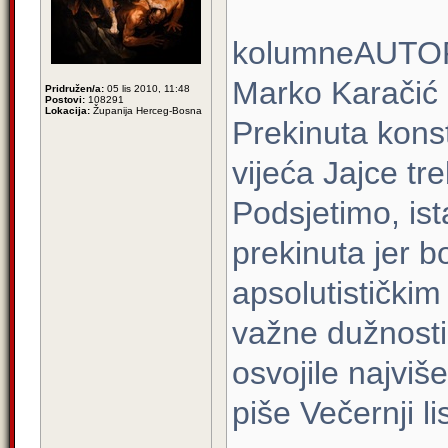
kolumneAUTO
Marko Karačić
Pridružen/a:
05 lis 2010, 11:48
Postovi:
108291
Lokacija:
Županija Herceg-Bosna
Prekinuta kons
vijeća Jajce tre
Podsjetimo, ist
prekinuta jer b
apsolutističkim
važne dužnosti
osvojile najvi
piše Večernji li