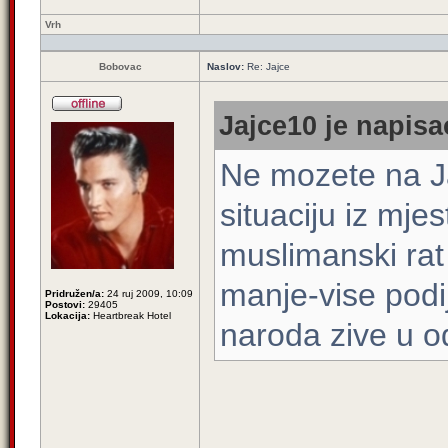
Vrh
Bobovac
Naslov:
Re: Jajce
Jajce10 je napisa
Ne mozete na Ja
situaciju iz mje
muslimanski rat
manje-vise podi
Pridružen/a:
24 ruj 2009, 10:09
Postovi:
29405
Lokacija:
Heartbreak Hotel
naroda zive u 