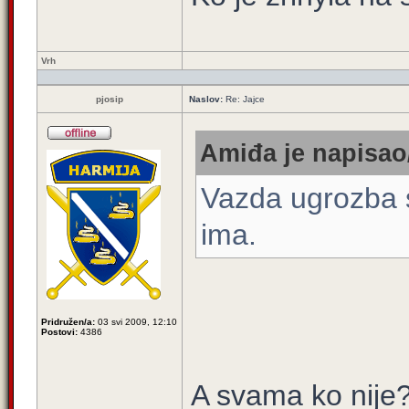
Vrh
pjosip
Naslov:
Re: Jajce
Amiđa je napisao/
Vazda ugrozba s
ima.
Pridružen/a:
03 svi 2009, 12:10
Postovi:
4386
A svama ko nije?