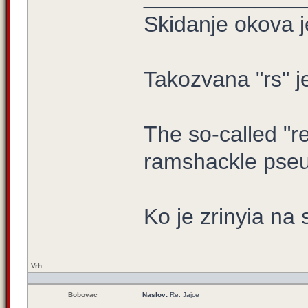
Skidanje okova j
Takozvana "rs" j
The so-called "re
ramshackle pseu
Ko je zrinyia na 
Vrh
Bobovac
Naslov:
Re: Jajce