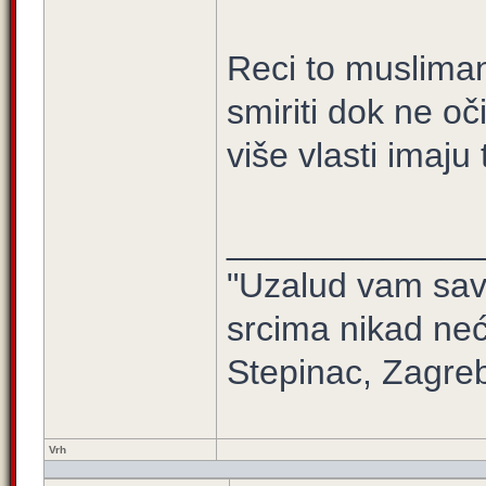
Reci to musliman
smiriti dok ne oč
više vlasti imaju 
_____________
"Uzalud vam sav 
srcima nikad neć
Stepinac, Zagre
Vrh