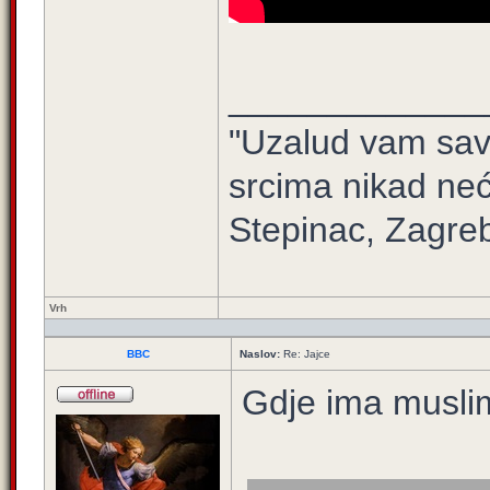
_____________
"Uzalud vam sav 
srcima nikad neć
Stepinac, Zagre
Vrh
BBC
Naslov:
Re: Jajce
Gdje ima muslim