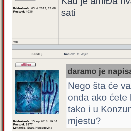
Kad je amiĐa hva
Pridružen/a:
03 sij 2012, 23:08
sati
Postovi:
4936
Vrh
Sandalj
Naslov:
Re: Jajce
daramo je napisa
Nego šta će va
onda ako ćete k
tako i u Konzu
mjestu?
Pridružen/a:
15 srp 2010, 16:04
Postovi:
1877
Lokacija:
Stara Hercegovina