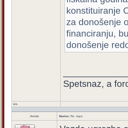
konstituiranje 
za donošenje 
financiranju, b
donošenje red
____________
Spetsnaz, a for
Vrh
Amiđa
Naslov:
Re: Jajce