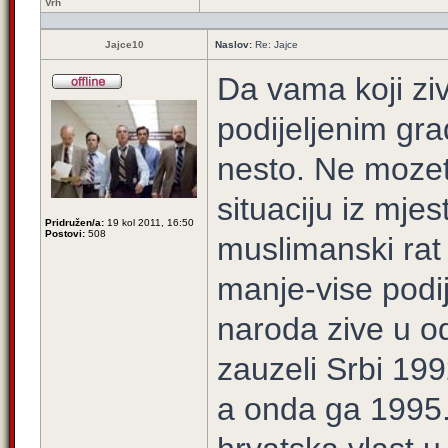
Vrh
Jajce10
Naslov:
Re: Jajce
Da vama koji ziv
podijeljenim gra
nesto. Ne mozet
situaciju iz mje
Pridružen/a:
19 kol 2011, 16:50
Postovi:
508
muslimanski rat 
manje-vise podij
naroda zive u o
zauzeli Srbi 199
a onda ga 1995.