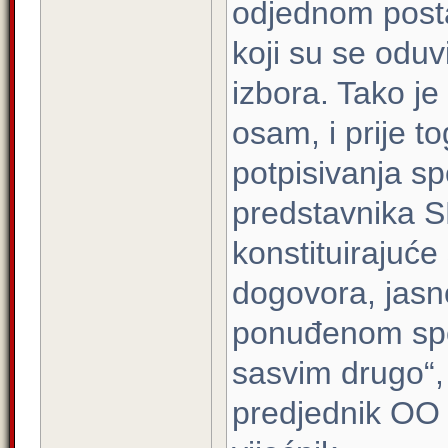
odjednom postal
koji su se oduv
izbora. Tako je b
osam, i prije t
potpisivanja s
predstavnika SD
konstituirajuć
dogovora, jasn
ponuđenom spor
sasvim drugo“,
predjednik OO 