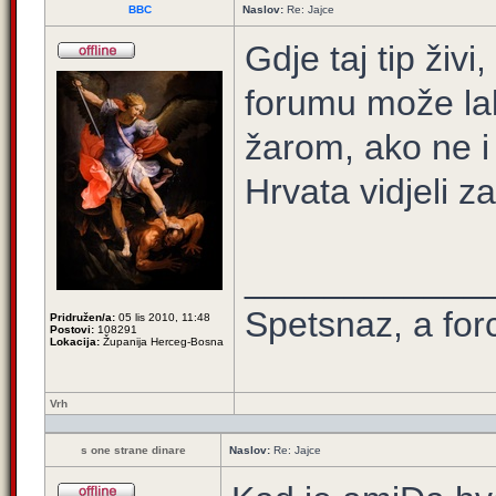
BBC
Naslov:
Re: Jajce
Gdje taj tip živi
forumu može lak
žarom, ako ne i 
Hrvata vidjeli z
____________
Spetsnaz, a for
Pridružen/a:
05 lis 2010, 11:48
Postovi:
108291
Lokacija:
Županija Herceg-Bosna
Vrh
s one strane dinare
Naslov:
Re: Jajce