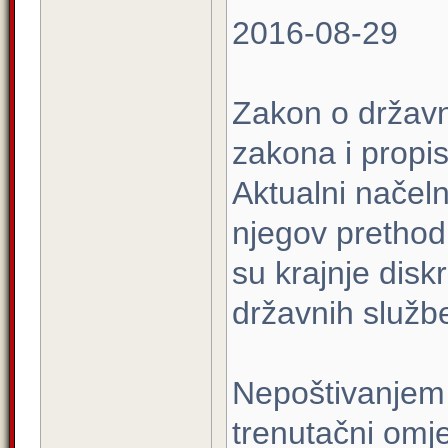
2016-08-29
Zakon o državno
zakona i propi
Aktualni načeln
njegov prethodn
su krajnje dis
državnih služb
Nepoštivanjem 
trenutačni omje