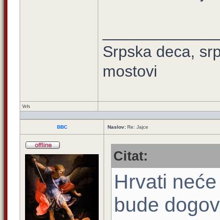
_____________
Srpska deca, srps
mostovi
Vrh
BBC
Naslov:
Re: Jajce
Citat:
Hrvati neće
bude dogovo