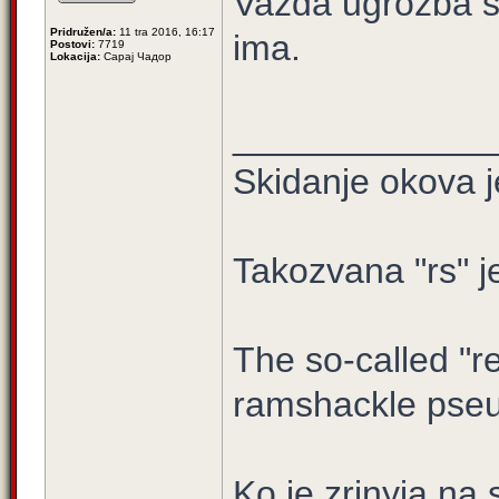
Vazda ugrozba s 
Pridružen/a:
11 tra 2016, 16:17
ima.
Postovi:
7719
Lokacija:
Сарај Чадор
_____________
Skidanje okova j
Takozvana "rs" j
The so-called "re
ramshackle pseu
Ko je zrinyia na 