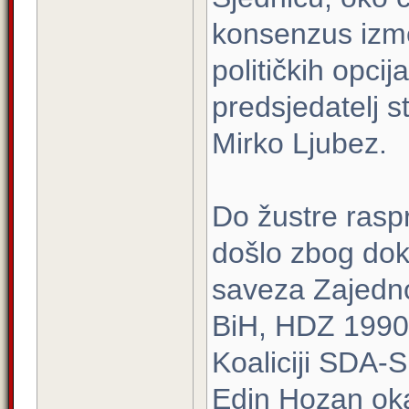
konsenzus izme
političkih opci
predsjedatelj s
Mirko Ljubez.
Do žustre rasp
došlo zbog dok
saveza Zajedno
BiH, HDZ 1990 
Koaliciji SDA-
Edin Hozan okar