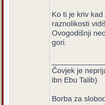
Ko ti je kriv ka
raznolikosti vid
Ovogodišnji neop
gori.
____________
Čovjek je neprij
ibn Ebu Talib)
Borba za slobod