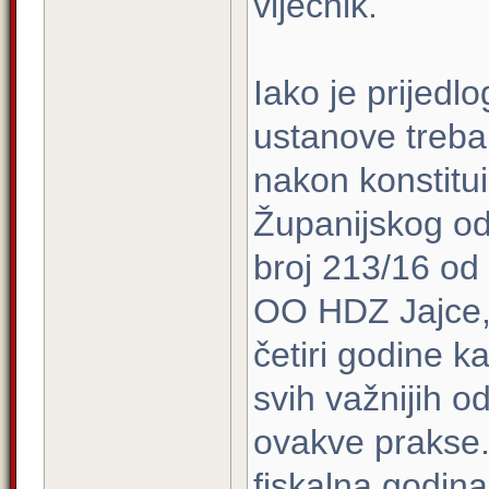
vijećnik.
Iako je prijedl
ustanove treba
nakon konstitui
Županijskog od
broj 213/16 od 
OO HDZ Jajce,
četiri godine ka
svih važnijih o
ovakve prakse.
fiskalna godina