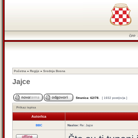
ČPP
Početna
»
Regije
»
Srednja Bosna
Jajce
Stranica:
62
/
78
.
[ 1932 post(ov)a ]
Prikaz ispisa
Autor/ica
BBC
Naslov:
Re: Jajce