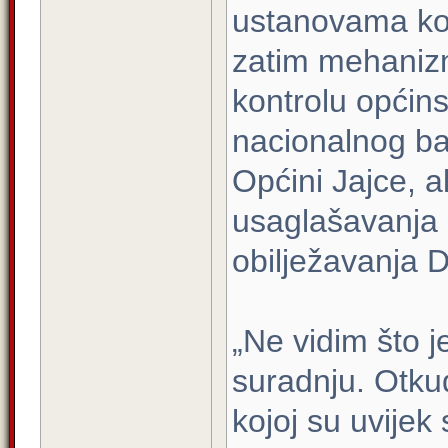
ustanovama koj
zatim mehanizmi
kontrolu općin
nacionalnog ba
Općini Jajce, a
usaglašavanja
obilježavanja 
„Ne vidim što 
suradnju. Otku
kojoj su uvijek