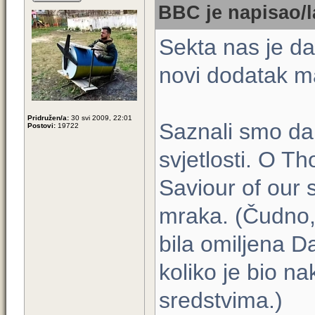
BBC je napisao/l
Sekta nas je d
novi dodatak m
Pridružen/a:
30 svi 2009, 22:01
Saznali smo da 
Postovi:
19722
svjetlosti. O T
Saviour of our s
mraka. (Čudno, 
bila omiljena D
koliko je bio n
sredstvima.)