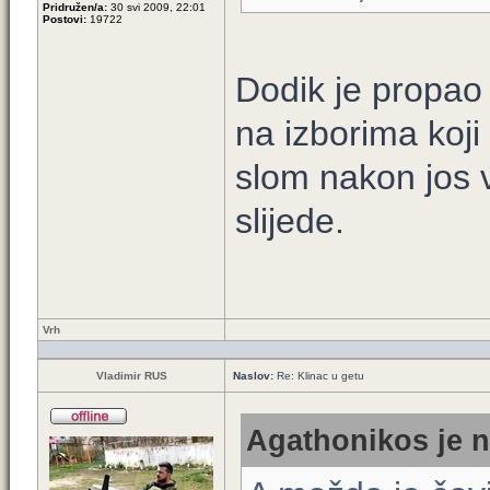
Pridružen/a:
30 svi 2009, 22:01
Postovi:
19722
Dodik je propao p
na izborima koji 
slom nakon jos 
slijede.
Vrh
Vladimir RUS
Naslov:
Re: Klinac u getu
Agathonikos je n