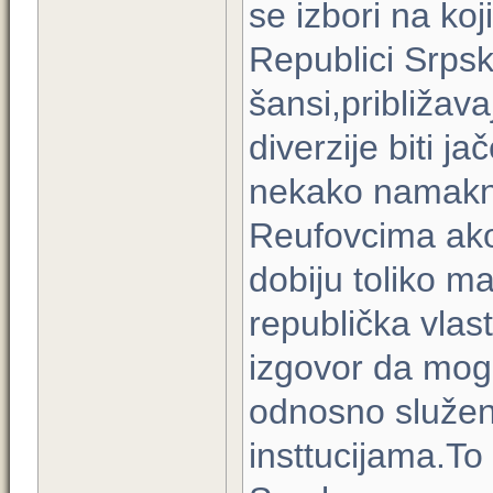
se izbori na ko
Republici Srpsk
šansi,približav
diverzije biti ja
nekako namaknu
Reufovcima ako
dobiju toliko m
republička vlast
izgovor da mog
odnosno služen
insttucijama.To