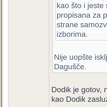
kao što i jeste
propisana za 
strane samozva
izborima.
Nije uopšte isk
Dagušče.
Dodik je gotov,
kao Dodik zaslu