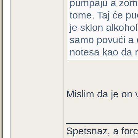
pumpaju a zomb
tome. Taj će pu
je sklon alkohol
samo povući a o
notesa kao da n
Mislim da je on v
____________
Spetsnaz, a forc