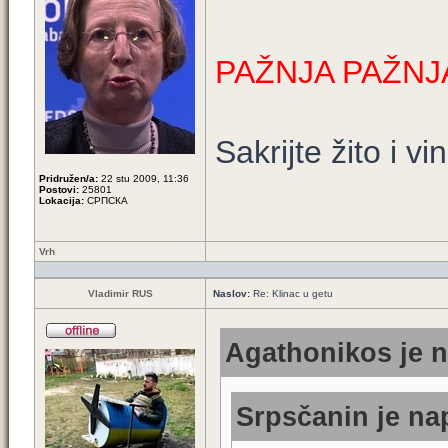
PAŽNJA PAŽNJ
Sakrijte žito i vi
Pridružen/a:
22 stu 2009, 11:36
Postovi:
25801
Lokacija:
СРПСКА
Vrh
Vladimir RUS
Naslov:
Re: Klinac u getu
Agathonikos je n
Srpsčanin je nap