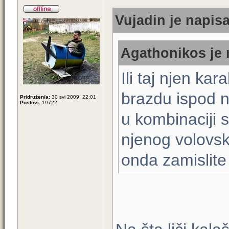
Vujadin je napisa
Agathonikos je 
Ili taj njen kar
brazdu ispod n
Pridružen/a:
30 svi 2009, 22:01
Postovi:
19722
u kombinaciji 
njenog volovsk
onda zamislite 