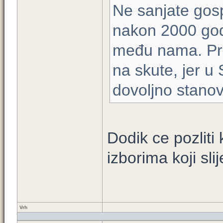
Ne sanjate gos
nakon 2000 god
među nama. Pri
na skute, jer u
dovoljno stanov
Dodik ce pozliti
izborima koji sli
Vrh