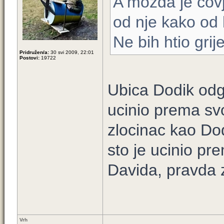
A možda je čovj
od nje kako od 
Ne bih htio grije
Pridružen/a:
30 svi 2009, 22:01
Postovi:
19722
Ubica Dodik odg
ucinio prema sv
zlocinac kao Do
sto je ucinio p
Davida, pravda 
Vrh