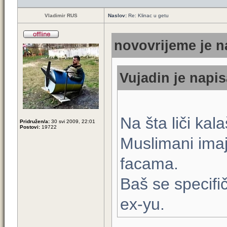
Vladimir RUS
Naslov:
Re: Klinac u getu
novovrijeme je n
Vujadin je napis
Na šta liči kala
Pridružen/a:
30 svi 2009, 22:01
Postovi:
19722
Muslimani ima
facama.
Baš se specifi
ex-yu.