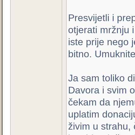
Presvijetli i p
otjerati mržnju 
iste prije nego 
bitno. Umuknite 
Ja sam toliko d
Davora i svim 
čekam da njemu 
uplatim donacij
živim u strahu,