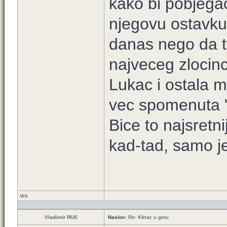
kako bi pobjega
njegovu ostavku.V
danas nego da t
najveceg zlocinca
Lukac i ostala m
vec spomenuta "
Bice to najsretni
kad-tad, samo je
Vrh
Vladimir RUS
Naslov:
Re: Klinac u getu