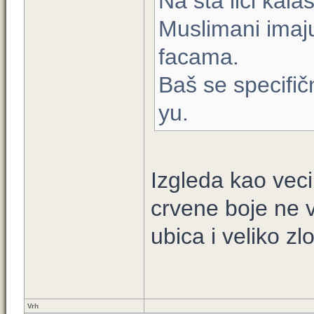
Na šta liči kala
Muslimani imaj
facama.
Baš se specifič
yu.
Izgleda kao vec
crvene boje ne v
ubica i veliko z
Vrh