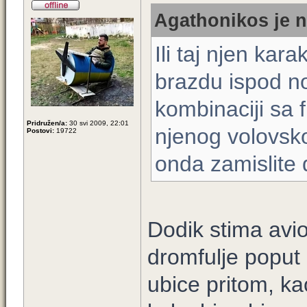
Agathonikos je n
Ili taj njen kara
brazdu ispod no
kombinaciji sa 
Pridružen/a:
30 svi 2009, 22:01
njenog volovsko
Postovi:
19722
onda zamislite 
Dodik stima avio
dromfulje poput
ubice pritom, ka