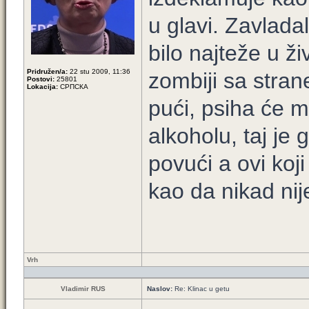
u glavi. Zavlada
bilo najteže u ž
Pridružen/a:
22 stu 2009, 11:36
zombiji sa stra
Postovi:
25801
Lokacija:
СРПСКА
pući, psiha će m
alkoholu, taj je
povući a ovi koj
kao da nikad nij
Vrh
Vladimir RUS
Naslov:
Re: Klinac u getu