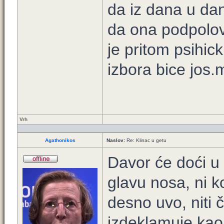
da iz dana u dan
da ona podpolov
je pritom psihic
izbora bice jos.
Vrh
Agathonikos
Naslov:
Re: Klinac u getu
Davor će doći u
glavu nosa, ni k
desno uvo, niti č
izdeklamuje kao