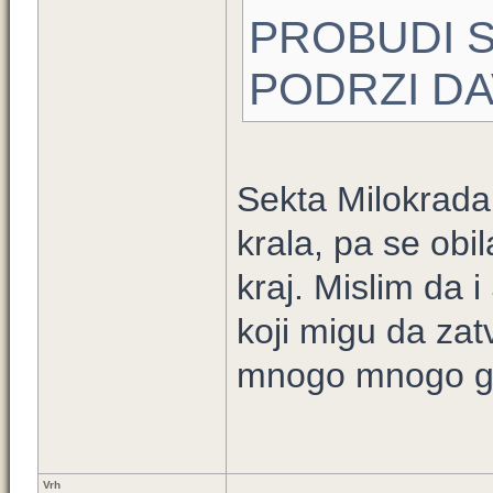
PROBUDI S
PODRZI DA
Sekta Milokrada 
krala, pa se obil
kraj. Mislim da 
koji migu da zat
mnogo mnogo g
Vrh