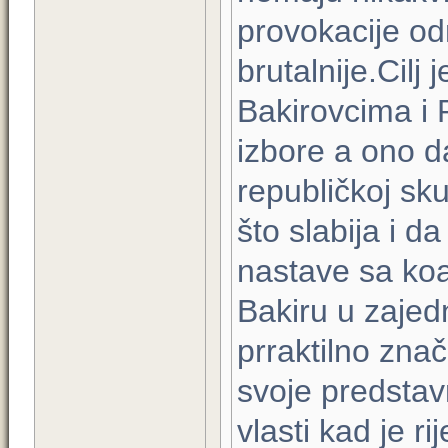
provokacije od
brutalnije.Cil
Bakirovcima i 
izbore a ono d
republičkoj sku
što slabija i 
nastave sa ko
Bakiru u zajed
prraktilno zna
svoje predstav
vlasti kad je r