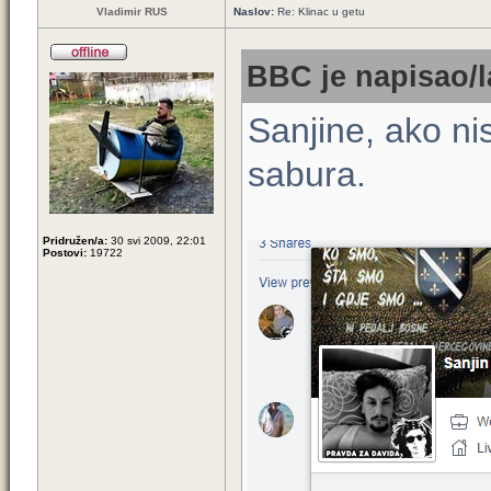
Vladimir RUS
Naslov:
Re: Klinac u getu
BBC je napisao/l
Sanjine, ako n
sabura.
Pridružen/a:
30 svi 2009, 22:01
Postovi:
19722