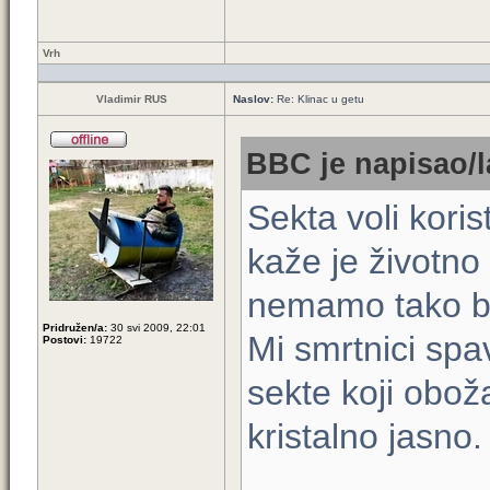
Vrh
Vladimir RUS
Naslov:
Re: Klinac u getu
BBC je napisao/l
Sekta voli koris
kaže je životno
nemamo tako bi
Pridružen/a:
30 svi 2009, 22:01
Mi smrtnici spa
Postovi:
19722
sekte koji obo
kristalno jasno.