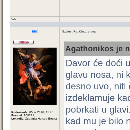
Vrh
BBC
Naslov:
Re: Klinac u getu
Agathonikos je n
Davor će doći u
glavu nosa, ni 
desno uvo, niti 
izdeklamuje ka
pobrkati u glavi
Pridružen/a:
05 lis 2010, 11:48
Postovi:
108291
kad mu je bilo 
Lokacija:
Županija Herceg-Bosna