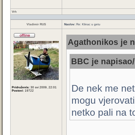
Vrh
Vladimir RUS
Naslov:
Re: Klinac u getu
Agathonikos je n
BBC je napisao/
De nek me net
Pridružen/a:
30 svi 2009, 22:01
Postovi:
19722
mogu vjerovati
netko pali na 