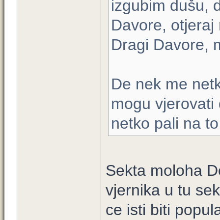
izgubim dušu, 
Davore, otjeraj
Dragi Davore, 
De nek me netk
mogu vjerovati 
netko pali na t
Sekta moloha Do
vjernika u tu sek
ce isti biti pop