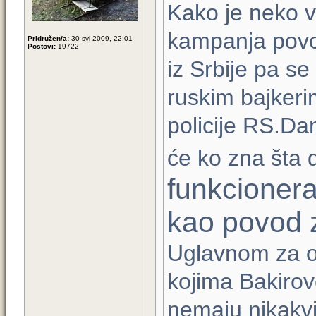
Kako je neko ve
kampanja povo
Pridružen/a:
30 svi 2009, 22:01
Postovi:
19722
iz Srbije pa s
ruskim bajker
policije RS.Dan
će ko zna šta 
funkcionera
kao povod z
Uglavnom za oč
kojima Bakirov
nemaju nikakvih