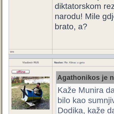
diktatorskom re
narodu! Mile gdj
brato, a?
Vrh
Vladimir RUS
Naslov:
Re: Klinac u getu
Agathonikos je n
Kaže Munira da 
bilo kao sumnjiv
Dodika, kaže da