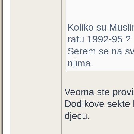
Koliko su Musli
ratu 1992-95.?
Serem se na sve
njima.
Veoma ste provid
Dodikove sekte k
djecu.