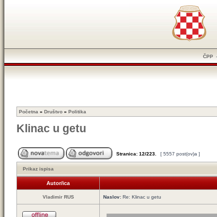
ČPP
Početna
»
Društvo
»
Politika
Klinac u getu
Stranica:
12
/
223
.
[ 5557 post(ov)a ]
Prikaz ispisa
Autor/ica
Vladimir RUS
Naslov:
Re: Klinac u getu