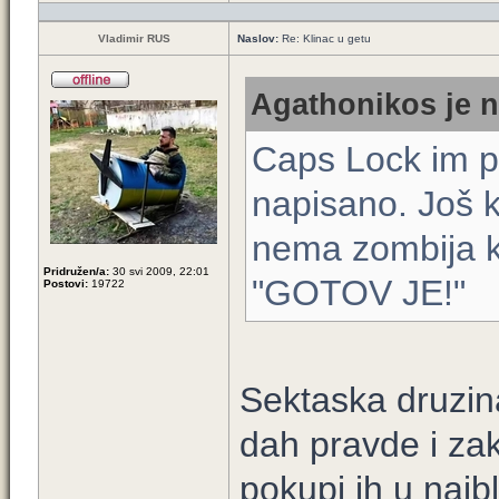
Vladimir RUS
Naslov:
Re: Klinac u getu
Agathonikos je n
Caps Lock im pr
napisano. Još k
nema zombija ko
Pridružen/a:
30 svi 2009, 22:01
"GOTOV JE!"
Postovi:
19722
Sektaska druzin
dah pravde i zak
pokupi ih u najb