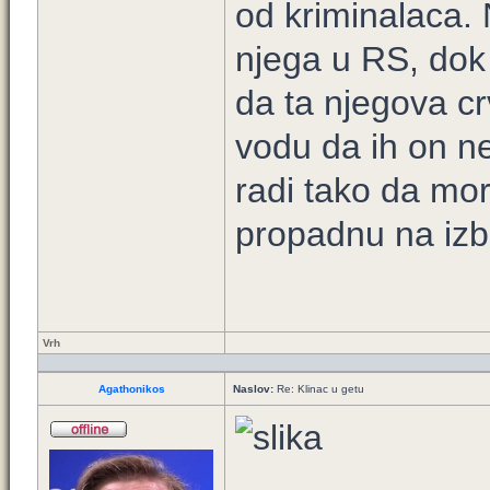
od kriminalaca.
njega u RS, dok
da ta njegova cr
vodu da ih on ne
radi tako da mor
propadnu na izb
Vrh
Agathonikos
Naslov:
Re: Klinac u getu