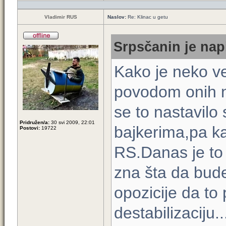
Vladimir RUS
Naslov:
Re: Klinac u getu
Srpsčanin je nap
Kako je neko ve
povodom onih n
se to nastavil
Pridružen/a:
30 svi 2009, 22:01
bajkerima,pa k
Postovi:
19722
RS.Danas je to 
zna šta da bud
opozicije da to
destabilizaciju